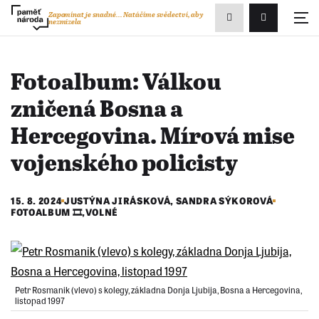
Zobrazit
Zapomínat je snadné...
Natáčíme svědectví, aby
nezmizela
Přihlášení/R
vyhledávání
Fotoalbum: Válkou
zničená Bosna a
Hercegovina. Mírová mise
vojenského policisty
15. 8. 2024
JUSTÝNA JIRÁSKOVÁ, SANDRA SÝKOROVÁ
FOTOALBUM 🎞️
,
VOLNÉ
Petr Rosmanik (vlevo) s kolegy, základna Donja Ljubija, Bosna a Hercegovina,
listopad 1997