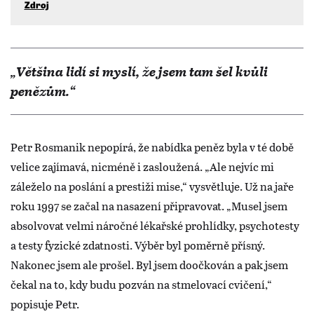
Zdroj
„Většina lidí si myslí, že jsem tam šel kvůli
penězům.“
Petr Rosmanik nepopírá, že nabídka peněz byla v té době
velice zajímavá, nicméně i zasloužená. „Ale nejvíc mi
záleželo na poslání a prestiži mise,“ vysvětluje. Už na jaře
roku 1997 se začal na nasazení připravovat. „Musel jsem
absolvovat velmi náročné lékařské prohlídky, psychotesty
a testy fyzické zdatnosti. Výběr byl poměrně přísný.
Nakonec jsem ale prošel. Byl jsem doočkován a pak jsem
čekal na to, kdy budu pozván na stmelovací cvičení,“
popisuje Petr.