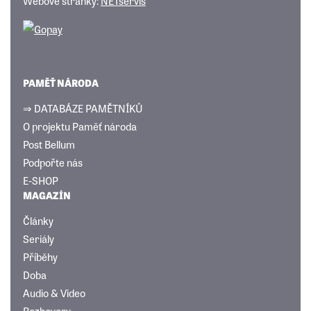
Webové stránky:
NETservis
PAMĚŤ NÁRODA
⇒ DATABÁZE PAMĚTNÍKŮ
O projektu Paměť národa
Post Bellum
Podpořte nás
E-SHOP
MAGAZÍN
Články
Seriály
Příběhy
Doba
Audio & Video
Rozhovory