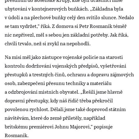
ubytováni v kontejnerových buňkách. „Základna byla
v údolí a na plechové buňky celý den svítilo slunce. Nedalo
se tam vydržet,“ říká. Z domova si Petr Rosmanik téměř
nic nepřivezl, měl s sebou jen základní potřeby. Jak říká,
chvíli trvalo, než si zvykl na nepohodlí.
Na misi měl jako zástupce vojenské policie na starosti
kontrolu dodržování vojenských předpisů, vyšetřování
přestupků a trestných činů, ochranu a dopravu zájmových
osob, zabezpečení přesunu techniky a materiálu
a odzbrojování místních obyvatel. „Řešili jsme hlavně
dopravní přestupky, kdy náš řidič třeba překročil
povolenou rychlost. Dělali jsme také doprovod státním
návštěvám, které do země přiletěly, například
britskému premiérovi Johnu Majorovi,“ popisuje
Rosmanik.