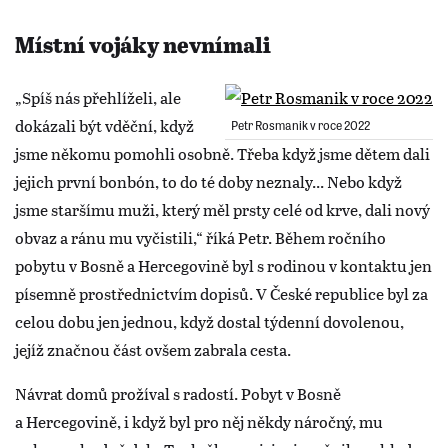
Místní vojáky nevnímali
„Spíš nás přehlíželi, ale
dokázali být vděční, když
Petr Rosmanik v roce 2022
jsme někomu pomohli osobně. Třeba když jsme dětem dali
jejich první bonbón, to do té doby neznaly... Nebo když
jsme staršímu muži, který měl prsty celé od krve, dali nový
obvaz a ránu mu vyčistili,“ říká Petr. Během ročního
pobytu v Bosně a Hercegovině byl s rodinou v kontaktu jen
písemně prostřednictvím dopisů. V České republice byl za
celou dobu jen jednou, když dostal týdenní dovolenou,
jejíž značnou část ovšem zabrala cesta.
Návrat domů prožíval s radostí. Pobyt v Bosně
a Hercegovině, i když byl pro něj někdy náročný, mu