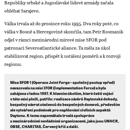
Republiky srbské a Jugoslávské lidové armády začala
obléhat Sarajevo.
Válka trvala až do prosince roku 1995. Dva roky poté, co
válka v Bosně a Hercegovině skončila, tam Petr Rosmanik
odjel v rámci mezinárodní mírové mise SFOR pod
patronací Severoatlantické aliance. Ta měla za úkol
stabilizovat region, přispět k ustálení poměrů a k rozvoji
regionu.
Mise SFOR 1 (Operace Joint Forge – společný postup vpřed)
navazovala na misi IFOR (Implementation Force) a byla
zahájena v lednu 1997. K hlavním úkolům, které čeští vojáci
v této misi plnili, patřilo: realizace závěrů Daytonské dohody,
bezpečný návrat utečenců do bezpečných domovů, především
ale vytváření podmínek pro naplňování civilních aspektů
Daytonu. K tomu napomáhala trvalá spolupráce
s mezinárodními nevládními organizacemi, jako jsou UNHCR,
OBSE, CHARITAS, Červený kříž a další.