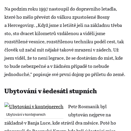
Na podzim roku 1997 nastoupil do dopravního letadla,
které ho mělo převézt do válkou zpustošené Bosny
a Hercegoviny. „Když jsme z letiště jeli na základnu třeba
sto, sto dvacet kilometrů vzdálenou a viděli jsme
rozstřílené vesnice, rozstřílenou techniku podél cest, tak
člověk už začal mít nějaké takové mrazení v zádech. Už
jsem viděl, že to není legrace, že se dostávám do míst, kde
to bude nebezpečné a v žádném případě to nebude
jednoduché,“ popisuje své první dojmy po příletu do země.
Ubytování v šedesáti stupních
Petr Rosmanik byl
ubytován nejprve na
Ubytování v kontejnerech
základně v Banja Luce, kde strávil dva měsíce. Poté ho
přesunuli do Bosenské Krupy, kde byli účastníci mise