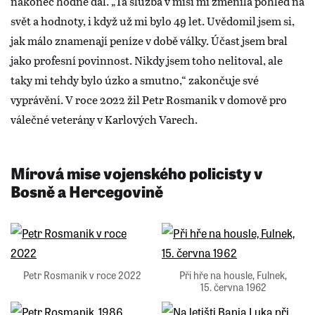
nakonec hodně dal. „Ta služba v misi mi změnila pohled na
svět a hodnoty, i když už mi bylo 49 let. Uvědomil jsem si,
jak málo znamenají peníze v době války. Účast jsem bral
jako profesní povinnost. Nikdy jsem toho nelitoval, ale
taky mi tehdy bylo úzko a smutno,“ zakončuje své
vyprávění. V roce 2022 žil Petr Rosmanik v domově pro
válečné veterány v Karlových Varech.
Mírová mise vojenského policisty v
Bosně a Hercegovině
Petr Rosmanik v roce 2022
Při hře na housle, Fulnek,
15. června 1962