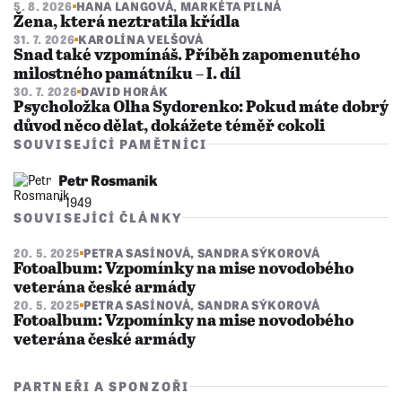
5. 8. 2026
HANA LANGOVÁ
,
MARKÉTA PILNÁ
Žena, která neztratila křídla
31. 7. 2026
KAROLÍNA VELŠOVÁ
Snad také vzpomínáš. Příběh zapomenutého
milostného památníku – I. díl
30. 7. 2026
DAVID HORÁK
Psycholožka Olha Sydorenko: Pokud máte dobrý
důvod něco dělat, dokážete téměř cokoli
SOUVISEJÍCÍ PAMĚTNÍCI
Petr Rosmanik
* 1949
SOUVISEJÍCÍ ČLÁNKY
20. 5. 2025
PETRA SASÍNOVÁ
,
SANDRA SÝKOROVÁ
Fotoalbum: Vzpomínky na mise novodobého
veterána české armády
20. 5. 2025
PETRA SASÍNOVÁ
,
SANDRA SÝKOROVÁ
Fotoalbum: Vzpomínky na mise novodobého
veterána české armády
PARTNEŘI A SPONZOŘI