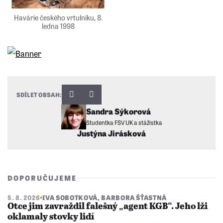
Havárie českého vrtulníku, 8.
ledna 1998
SDÍLET OBSAH:
Sandra Sýkorová
Studentka FSV UK a stážistka
Justýna Jirásková
DOPORUČUJEME
5. 8. 2026
IVA SOBOTKOVÁ
,
BARBORA ŠŤASTNÁ
Otce jim zavraždil falešný „agent KGB“. Jeho lži
oklamaly stovky lidí