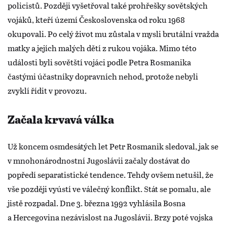
policistů. Později vyšetřoval také prohřešky sovětských
vojáků, kteří území Československa od roku 1968
okupovali. Po celý život mu zůstala v mysli brutální vražda
matky a jejích malých dětí z rukou vojáka. Mimo této
události byli sovětští vojáci podle Petra Rosmanika
častými účastníky dopravních nehod, protože nebyli
zvyklí řídit v provozu.
Začala krvavá válka
Už koncem osmdesátých let Petr Rosmanik sledoval, jak se
v mnohonárodnostní Jugoslávii začaly dostávat do
popředí separatistické tendence. Tehdy ovšem netušil, že
vše později vyústí ve válečný konflikt. Stát se pomalu, ale
jistě rozpadal. Dne 3. března 1992 vyhlásila Bosna
a Hercegovina nezávislost na Jugoslávii. Brzy poté vojska