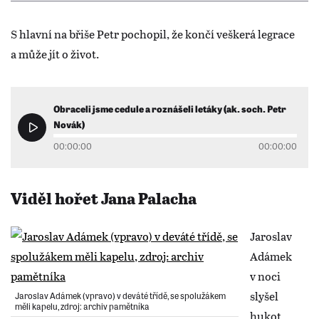
S hlavní na břiše Petr pochopil, že končí veškerá legrace
a může jít o život.
Obraceli jsme cedule a roznášeli letáky (ak. soch. Petr
Novák)
00:00:00
00:00:00
Viděl hořet Jana Palacha
Jaroslav
Adámek
v noci
slyšel
Jaroslav Adámek (vpravo) v deváté třídě, se spolužákem
měli kapelu, zdroj: archiv pamětníka
hukot