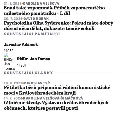
31. 7. 2026
KAROLÍNA VELŠOVÁ
Snad také vzpomínáš. Příběh zapomenutého
milostného památníku – I. díl
30. 7. 2026
DAVID HORÁK
Psycholožka Olha Sydorenko: Pokud máte dobrý
důvod něco dělat, dokážete téměř cokoli
SOUVISEJÍCÍ PAMĚTNÍCI
Jaroslav Adámek
* 1953
RNDr. Jan Tomsa
* 1961
SOUVISEJÍCÍ ČLÁNKY
18. 4. 2023
MIROSLAV TYČ
Pětiletka běsů připomíná řádění komunistické
moci v Královéhradeckém kraji
14. 2. 2024
KAROLÍNA VELŠOVÁ-ŠIMÁČKOVÁ
(Z)ničené životy. Výstava o královéhradeckých
občanech, kteří se postavili proti