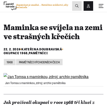
Zobrazit
Zapomínat je snadné...
Natáčíme svědectví, aby
nezmizela
Přihlášení/R
vyhledávání
Maminka se svíjela na zemi
ve strašných křečích
22. 2. 2024
KATEŘINA DOUBRAVSKÁ
OKUPACE 1968
,
PAMĚTNÍCI
1968
PAMĚTNÍCI VÝCHODNÍCH ČECH
Jan Tomsa s maminkou, zdroj: archiv pamětníka
Jak prožívali okupaci v roce 1968 tři kluci z