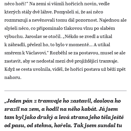
něco hoří!“ Na zemi si všimli hořících novin, vedle
kterých stály dvě láhve. Pomysleli si, že asi něco
rozmrazují a nevěnovali tomu dál pozornost. Najednou ale
slyšeli něco, co připomínalo tlakovou vlnu po slabém
výbuchu. Jaroslav se otočil. „Někdo se zvedl a utíkal
k zábradlí, přelezl ho, to bylo v momentě… A utíkal
směrem k Václavovi.“ Rozběhl se za postavou, musel se ale
zastavit, aby se nedostal mezi dvě projíždějící tramvaje.
Když se cesta uvolnila, viděl, že hořící postava už běží zpět
nahoru.
„Jeden pán z tramvaje ho zastavil, doslova ho
srazil na zem, a hodil na něho kabát. Já jsem
tam byl jako druhý a levá strana jeho těla ještě
od pasu, od stehna, hořela. Tak jsem sundal tu