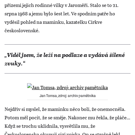
přízemí jejich rodinné vilky v Jaroměři. Stalo se to 21.
srpna 1968 a jemu bylo šest let. Ve spodním patře ho
vyděsil pohled na maminku, kazatelku Církve
československé.
„Viděl jsem, že leží na podlaze a vydává šílené
zvuky.“
Jan Tomsa, zdroj: archiv pamětníka
Nejdřív si myslel, že maminku něco bolí, že onemocněla.
Potom měl pocit, že se směje. Nakonec mu řekla, že pláče...
Když se trochu uklidnila, vysvětlila mu, že
Československo okupují cizí vojska. On se strašně lekl