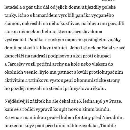
letadel a o pár ulic dál od jejich domu už jezdily polské
tanky. Ráno s kamarádem vyrobili panáka vycpaného
slámou, nakreslili na něho kostlivce, na hlavu mu posadili
starou německou helmu, kterou Jaroslav doma
vyštrachal. Panáka s ruským nápisem posílajícím vojáky
domů postavili k hlavní silnici. Jeho tatínek pořádal ve své
kanceláři na nádraží podpisovou akci proti okupaci
a Jaroslav vozil petiční archy na kole nebo vlakem do
okolních vesnic. Bylo mu patnáct a kvůli protiokupačním
aktivitám a tatínkovu vystoupení z komunistické strany
ho později nevzali na střední průmyslovou školu.
Nejděsivější zážitek ho ale čekal až 16. ledna 1969 v Praze,
kam se s rodiči vypravil koupit novou zimní bundu.
Zrovna s maminkou prošel kolem fontány před Národním
muzeem, když paní před nimi náhle zavolala: „Támhle