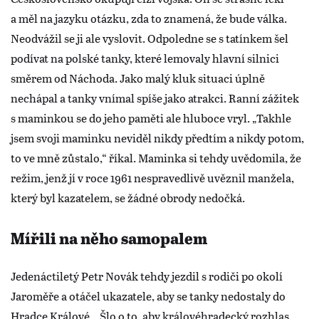
a měl na jazyku otázku, zda to znamená, že bude válka.
Neodvážil se ji ale vyslovit. Odpoledne se s tatínkem šel
podívat na polské tanky, které lemovaly hlavní silnici
směrem od Náchoda. Jako malý kluk situaci úplně
nechápal a tanky vnímal spíše jako atrakci. Ranní zážitek
s maminkou se do jeho paměti ale hluboce vryl. „Takhle
jsem svoji maminku neviděl nikdy předtím a nikdy potom,
to ve mně zůstalo,“ říkal. Maminka si tehdy uvědomila, že
režim, jenž jí v roce 1961 nespravedlivě uvěznil manžela,
který byl kazatelem, se žádné obrody nedočká.
Mířili na něho samopalem
Jedenáctiletý Petr Novák tehdy jezdil s rodiči po okolí
Jaroměře a otáčel ukazatele, aby se tanky nedostaly do
Hradce Králové. „Šlo o to, aby královéhradecký rozhlas