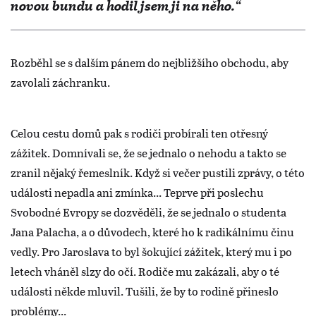
novou bundu a hodil jsem ji na něho.“
Rozběhl se s dalším pánem do nejbližšího obchodu, aby
zavolali záchranku.
Celou cestu domů pak s rodiči probírali ten otřesný
zážitek. Domnívali se, že se jednalo o nehodu a takto se
zranil nějaký řemeslník. Když si večer pustili zprávy, o této
události nepadla ani zmínka... Teprve při poslechu
Svobodné Evropy se dozvěděli, že se jednalo o studenta
Jana Palacha, a o důvodech, které ho k radikálnímu činu
vedly. Pro Jaroslava to byl šokující zážitek, který mu i po
letech vháněl slzy do očí. Rodiče mu zakázali, aby o té
události někde mluvil. Tušili, že by to rodině přineslo
problémy...