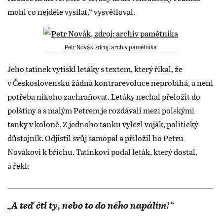
mohl co nejdéle vysílat,“ vysvětloval.
Petr Novák, zdroj: archiv pamětníka
Jeho tatínek vytiskl letáky s textem, který říkal, že
v Československu žádná kontrarevoluce neprobíhá, a není
potřeba nikoho zachraňovat. Letáky nechal přeložit do
polštiny a s malým Petrem je rozdávali mezi polskými
tanky v koloně. Z jednoho tanku vylezl voják, politický
důstojník. Odjistil svůj samopal a přiložil ho Petru
Novákovi k břichu. Tatínkovi podal leták, který dostal,
a řekl:
„A teď čti ty, nebo to do něho napálím!“