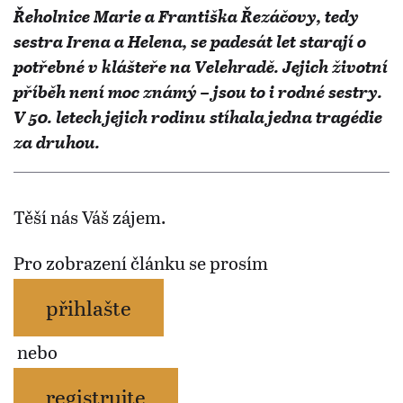
Řeholnice Marie a Františka Řezáčovy, tedy
sestra Irena a Helena, se padesát let starají o
potřebné v klášteře na Velehradě. Jejich životní
příběh není moc známý – jsou to i rodné sestry.
V 50. letech jejich rodinu stíhala jedna tragédie
za druhou.
Těší nás Váš zájem.
Pro zobrazení článku se prosím
přihlašte
nebo
registrujte