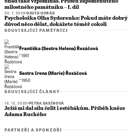
Snad také vzpomínáš. Příběh zapomenutého
milostného památníku – I. díl
30. 7. 2026
DAVID HORÁK
Psycholožka Olha Sydorenko: Pokud máte dobrý
důvod něco dělat, dokážete téměř cokoli
SOUVISEJÍCÍ PAMĚTNÍCI
Františka (Sestra Helena) Řezáčová
* 1951
Sestra Irena (Marie) Řezáčová
* 1950
SOUVISEJÍCÍ ČLÁNKY
16. 12. 2020
PETRA SASÍNOVÁ
Ježíš mi dal sílu čelit i estébákům. Příběh kněze
Adama Ruckého
PARTNEŘI A SPONZOŘI