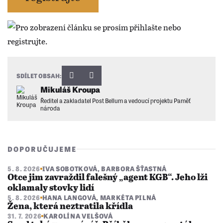
SDÍLET OBSAH:
Mikuláš Kroupa
Ředitel a zakladatel Post Bellum a vedoucí projektu Paměť
národa
DOPORUČUJEME
5. 8. 2026
IVA SOBOTKOVÁ
,
BARBORA ŠŤASTNÁ
Otce jim zavraždil falešný „agent KGB“. Jeho lži
oklamaly stovky lidí
5. 8. 2026
HANA LANGOVÁ
,
MARKÉTA PILNÁ
Žena, která neztratila křídla
31. 7. 2026
KAROLÍNA VELŠOVÁ