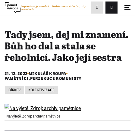
Zobrazit
Zapomínat je snadné...
Natáčíme svědectví, aby
nezmizela
Přihlášení/R
vyhledávání
Tady jsem, dej mi znamení.
Bůh ho dal a stala se
řeholnicí. Jako její sestra
21. 12. 2022
MIKULÁŠ KROUPA
PAMĚTNÍCI
,
PERZEKUCE KOMUNISTY
CÍRKEV
KOLEKTIVIZACE
Na výletě. Zdroj: archiv pamětnice