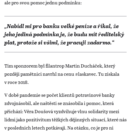
ale pro svou pomoc jednu podmínku:
„Nabídl mi pro banku velké peníze a říkal, že
jeho jediná podmínka je, že budu mít ředitelský
plat, protože si všiml, že pracuji zadarmo.“
Tím sponzorem byl filantrop Martin Ducháček, který
později pamětnici navrhl na cenu #laskavec. Tu získala
v roce 2018.
V době pandemie se počet klientů potravinové banky
zdvojnásobil, ale naštěstí se znásobila i pomoc, která
přichází: Věra Doušová vyzdvihuje vlnu solidarity mezi
lidmi jako pozitivitum těžkých dějinných situací, které nás
v posledních letech potkávají. Na otázku, co je pro ni