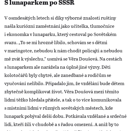
S lunaparkem po SSSR
V osmdesátých letech si díky výborné znalosti ruštiny
našla kuriózní zaměstnání jako učitelka, tlumočnice
i ekonomka v lunaparku, který cestoval po Sovětském
svazu. „To se mi hrozně líbilo, schovám se s dětmi
v maringotce, nebudou k nám chodit policajti a nebudou
mě zvát k výslechu,“ usmívá se Věra Doušová. Na cestách
s lunaparkem ale narážela na úplně jiné výzvy. Děti
kolotočářů byly chytré, ale zanedbané a rodičům se
vyučování nelíbilo. Připadalo jim, že vzdělání bude dětem
zbytečně komplikovat život. Věra Doušová mezi těmito
lidmi těžko hledala přátele, a tak o to více komunikovala
s místními lidmi v různých sovětských městech, kde
lunapark pobýval delší dobu. Potkávala vzdělané a srdečné
lidi, kteří žili v chudobě a s řadou omezení. A aniž by to