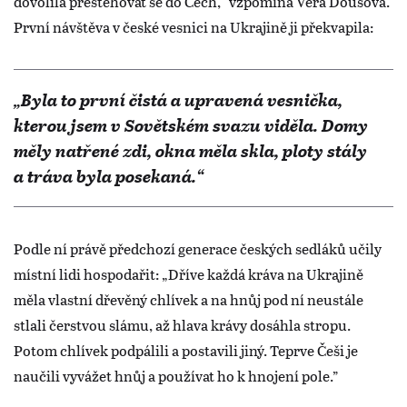
dovolila přestěhovat se do Čech,“ vzpomíná Věra Doušová.
První návštěva v české vesnici na Ukrajině ji překvapila:
„Byla to první čistá a upravená vesnička,
kterou jsem v Sovětském svazu viděla. Domy
měly natřené zdi, okna měla skla, ploty stály
a tráva byla posekaná.“
Podle ní právě předchozí generace českých sedláků učily
místní lidi hospodařit: „Dříve každá kráva na Ukrajině
měla vlastní dřevěný chlívek a na hnůj pod ní neustále
stlali čerstvou slámu, až hlava krávy dosáhla stropu.
Potom chlívek podpálili a postavili jiný. Teprve Češi je
naučili vyvážet hnůj a používat ho k hnojení pole.”