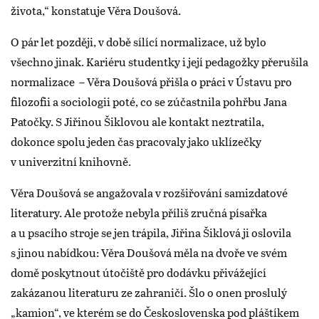
života,“ konstatuje Věra Doušová.
O pár let později, v době sílící normalizace, už bylo
všechno jinak. Kariéru studentky i její pedagožky přerušila
normalizace – Věra Doušová přišla o práci v Ústavu pro
filozofii a sociologii poté, co se zúčastnila pohřbu Jana
Patočky. S Jiřinou Šiklovou ale kontakt neztratila,
dokonce spolu jeden čas pracovaly jako uklízečky
v univerzitní knihovně.
Věra Doušová se angažovala v rozšiřování samizdatové
literatury. Ale protože nebyla příliš zručná písařka
a u psacího stroje se jen trápila, Jiřina Šiklová ji oslovila
s jinou nabídkou: Věra Doušová měla na dvoře ve svém
domě poskytnout útočiště pro dodávku přivážející
zakázanou literaturu ze zahraničí. Šlo o onen proslulý
„kamion“, ve kterém se do Československa pod pláštíkem