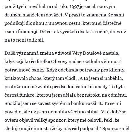
použitých, neváhala a od roku 1997 je začala se svým
druhým manželem dovážet. V praxi to znamená, že sami
podnikají dlouhou a únavnou cestu, kterou si částečně
i sami financují. Dříve tak vyráželi dvakrát ročně, dnes už
na to není tolik sil.
Další významná změna v životě Věry Doušové nastala,
když se jako ředitelka Olivovy nadace setkala s činností
potravinové banky. Když odebírala potraviny pro klienty,
kritizovala chaos, který tam vládl: „A to jsem si naběhla,
protože oni mě zvolili předsedou valné hromady. To byla
čestná funkce, kterou jsem dělala bez nároku na odměnu.
Snažila jsem se zavést systém a banku rozšířit. To se mi
povedlo, ale už jsem nemohla všechno stíhat. V té době se
ovšem objevil veliký sponzor, který mě oslovil, řekl, že
sleduje moji činnost a že by nás rád podpořil.“ Sponzor měl