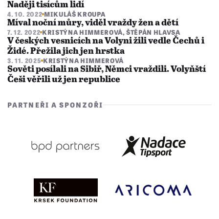
Naději tisícům lidí
4. 10. 2022
MIKULÁŠ KROUPA
Míval noční můry, viděl vraždy žen a dětí
7. 12. 2022
KRISTÝNA HIMMEROVÁ
,
ŠTĚPÁN HLAVSA
V českých vesnicích na Volyni žili vedle Čechů i
Židé. Přežila jich jen hrstka
3. 11. 2025
KRISTÝNA HIMMEROVÁ
Sověti posílali na Sibiř, Němci vraždili. Volyňští
Češi věřili už jen republice
PARTNEŘI A SPONZOŘI