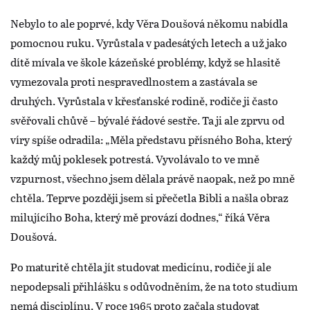
Nebylo to ale poprvé, kdy Věra Doušová někomu nabídla
pomocnou ruku. Vyrůstala v padesátých letech a už jako
dítě mívala ve škole kázeňské problémy, když se hlasitě
vymezovala proti nespravedlnostem a zastávala se
druhých. Vyrůstala v křesťanské rodině, rodiče ji často
svěřovali chůvě – bývalé řádové sestře. Ta ji ale zprvu od
víry spíše odradila: „Měla představu přísného Boha, který
každý můj poklesek potrestá. Vyvolávalo to ve mně
vzpurnost, všechno jsem dělala právě naopak, než po mně
chtěla. Teprve později jsem si přečetla Bibli a našla obraz
milujícího Boha, který mě provází dodnes,“ říká Věra
Doušová.
Po maturitě chtěla jít studovat medicínu, rodiče jí ale
nepodepsali přihlášku s odůvodněním, že na toto studium
nemá disciplínu. V roce 1965 proto začala studovat