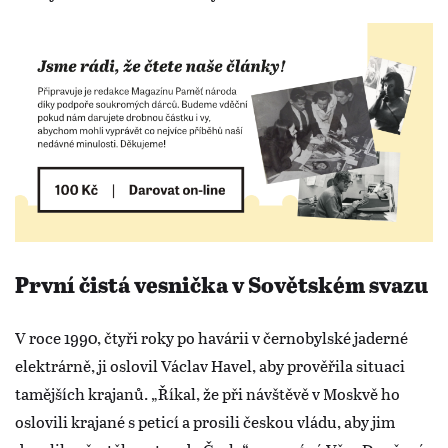
První čistá vesnička v Sovětském svazu
V roce 1990, čtyři roky po havárii v černobylské jaderné
elektrárně, ji oslovil Václav Havel, aby prověřila situaci
tamějších krajanů. „Říkal, že při návštěvě v Moskvě ho
oslovili krajané s peticí a prosili českou vládu, aby jim