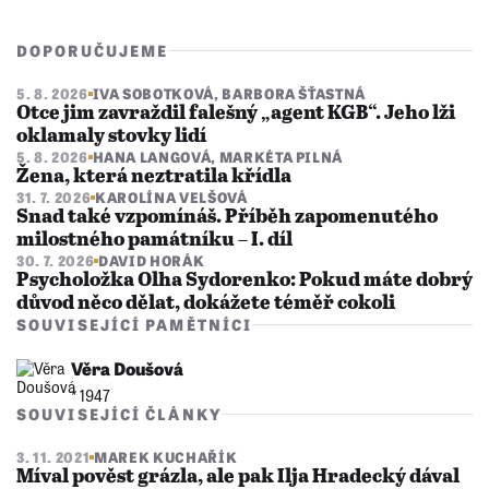
DOPORUČUJEME
5. 8. 2026
IVA SOBOTKOVÁ
,
BARBORA ŠŤASTNÁ
Otce jim zavraždil falešný „agent KGB“. Jeho lži
oklamaly stovky lidí
5. 8. 2026
HANA LANGOVÁ
,
MARKÉTA PILNÁ
Žena, která neztratila křídla
31. 7. 2026
KAROLÍNA VELŠOVÁ
Snad také vzpomínáš. Příběh zapomenutého
milostného památníku – I. díl
30. 7. 2026
DAVID HORÁK
Psycholožka Olha Sydorenko: Pokud máte dobrý
důvod něco dělat, dokážete téměř cokoli
SOUVISEJÍCÍ PAMĚTNÍCI
Věra Doušová
* 1947
SOUVISEJÍCÍ ČLÁNKY
3. 11. 2021
MAREK KUCHAŘÍK
Míval pověst grázla, ale pak Ilja Hradecký dával