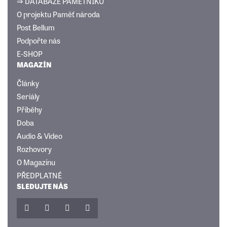
⇒ DATABÁZE PAMĚTNÍKŮ
O projektu Paměť národa
Post Bellum
Podpořte nás
E-SHOP
MAGAZÍN
Články
Seriály
Příběhy
Doba
Audio & Video
Rozhovory
O Magazínu
PŘEDPLATNÉ
SLEDUJTE NÁS