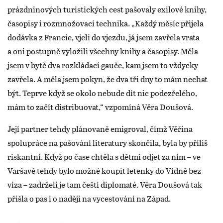
prázdninových turistických cest pašovaly exilové knihy,
časopisy i rozmnožovací technika. „Každý měsíc přijela
dodávka z Francie, vjeli do vjezdu, já jsem zavřela vrata
a oni postupně vyložili všechny knihy a časopisy. Měla
jsem v bytě dva rozkládací gauče, kam jsem to vždycky
zavřela. A měla jsem pokyn, že dva tři dny to mám nechat
být. Teprve když se okolo nebude dít nic podezřelého,
mám to začít distribuovat,“ vzpomíná Věra Doušová.
Její partner tehdy plánovaně emigroval, čímž Věřina
spolupráce na pašování literatury skončila, byla by příliš
riskantní. Když po čase chtěla s dětmi odjet za ním – ve
Varšavě tehdy bylo možné koupit letenky do Vídně bez
víza – zadrželi je tam čeští diplomaté. Věra Doušová tak
přišla o pas i o naději na vycestování na Západ.