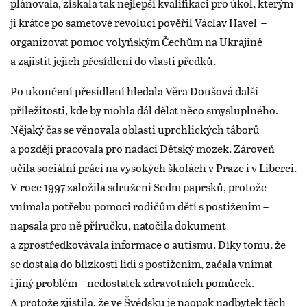
plánovala, získala tak nejlepší kvalifikaci pro úkol, kterým
ji krátce po sametové revoluci pověřil Václav Havel –
organizovat pomoc volyňským Čechům na Ukrajině
a zajistit jejich přesídlení do vlasti předků.
Po ukončení přesídlení hledala Věra Doušová další
příležitosti, kde by mohla dál dělat něco smysluplného.
Nějaký čas se věnovala oblasti uprchlických táborů
a později pracovala pro nadaci Dětský mozek. Zároveň
učila sociální práci na vysokých školách v Praze i v Liberci.
V roce 1997 založila sdružení Sedm paprsků, protože
vnímala potřebu pomoci rodičům dětí s postižením –
napsala pro ně příručku, natočila dokument
a zprostředkovávala informace o autismu. Díky tomu, že
se dostala do blízkosti lidí s postižením, začala vnímat
i jiný problém – nedostatek zdravotních pomůcek.
A protože zjistila, že ve Švédsku je naopak nadbytek těch