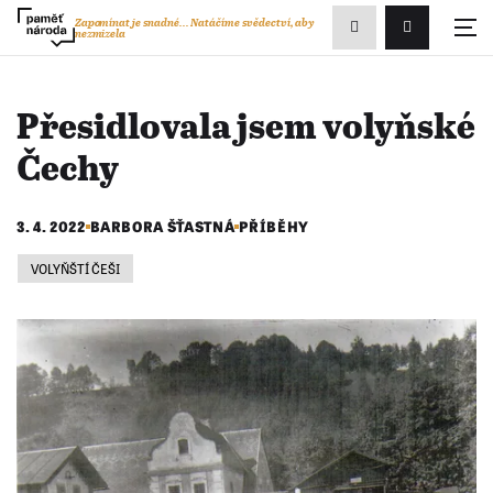
Zobrazit
Zapomínat je snadné...
Natáčíme svědectví, aby
nezmizela
Přihlášení/R
vyhledávání
Přesidlovala jsem volyňské
Čechy
3. 4. 2022
BARBORA ŠŤASTNÁ
PŘÍBĚHY
VOLYŇŠTÍ ČEŠI