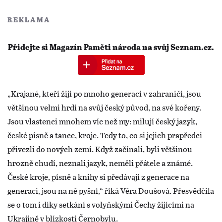
REKLAMA
Přidejte si Magazín Paměti národa na svůj Seznam.cz.
„Krajané, kteří žijí po mnoho generací v zahraničí, jsou
většinou velmi hrdí na svůj český původ, na své kořeny.
Jsou vlastenci mnohem víc než my: milují český jazyk,
české písně a tance, kroje. Tedy to, co si jejich prapředci
přivezli do nových zemí. Když začínali, byli většinou
hrozně chudí, neznali jazyk, neměli přátele a známé.
České kroje, písně a knihy si předávají z generace na
generaci, jsou na ně pyšní,“ říká Věra Doušová. Přesvědčila
se o tom i díky setkání s volyňskými Čechy žijícími na
Ukrajině v blízkosti Černobylu.