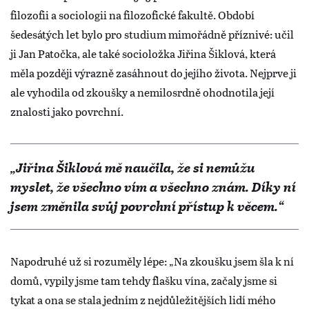
filozofii a sociologii na filozofické fakultě. Období
šedesátých let bylo pro studium mimořádně příznivé: učil
ji Jan Patočka, ale také socioložka Jiřina Šiklová, která
měla později výrazně zasáhnout do jejího života. Nejprve ji
ale vyhodila od zkoušky a nemilosrdně ohodnotila její
znalosti jako povrchní.
„Jiřina Šiklová mě naučila, že si nemůžu
myslet, že všechno vím a všechno znám. Díky ní
jsem změnila svůj povrchní přístup k věcem.“
Napodruhé už si rozuměly lépe: „Na zkoušku jsem šla k ní
domů, vypily jsme tam tehdy flašku vína, začaly jsme si
tykat a ona se stala jedním z nejdůležitějších lidí mého