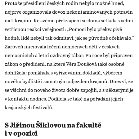
Protože přesídlení českých rodin nebylo možné hned,
nejprve organizovala dovoz nekontaminovaných potravin
na Ukrajinu. Ke svému překvapení se doma setkala s velmi
vstřícnou reakcí veřejnosti: „Pomoci bylo překvapivě
hodně, lidé nebyli tak odmítaví, jak se původně očekávalo.“
Zároveň iniciovala léčení nemocných dětí v českých
nemocnicích a letní ozdravný tábor. Po roce byl připraven
zákon o předídení, na které Věra Doušová také osobně
dohlížela: pomáhala s vyřizováním dokladů, výběrem
nového bydliště i samotným odjezdem krajanů. Dnes ví, že
se všichni do nového života dobře zapojili, a s některými je
v kontaktu dodnes. Podílela se také na pořádání jejich
krajanských festivalů.
S Jiřinou Šiklovou na fakultě
i v opozici