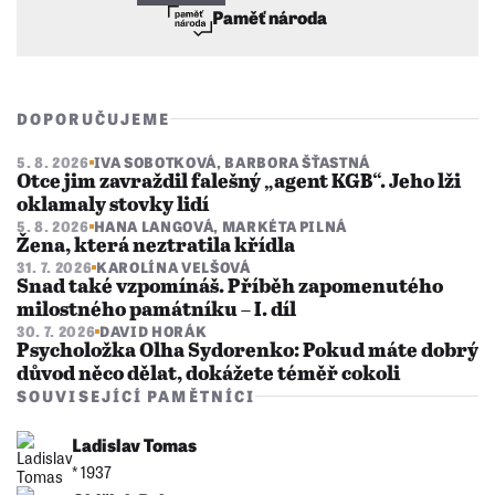
Paměť národa
DOPORUČUJEME
5. 8. 2026
IVA SOBOTKOVÁ
,
BARBORA ŠŤASTNÁ
Otce jim zavraždil falešný „agent KGB“. Jeho lži
oklamaly stovky lidí
5. 8. 2026
HANA LANGOVÁ
,
MARKÉTA PILNÁ
Žena, která neztratila křídla
31. 7. 2026
KAROLÍNA VELŠOVÁ
Snad také vzpomínáš. Příběh zapomenutého
milostného památníku – I. díl
30. 7. 2026
DAVID HORÁK
Psycholožka Olha Sydorenko: Pokud máte dobrý
důvod něco dělat, dokážete téměř cokoli
SOUVISEJÍCÍ PAMĚTNÍCI
Ladislav Tomas
* 1937