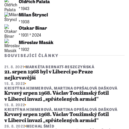
Oldřich Palata
* 1943
Milan Štryncl
* 1938
Otakar Binar
* 1931 †︎ 2024
Miroslav Masák
* 1932
SOUVISEJÍCÍ ČLÁNKY
21. 8. 2021
MARKÉTA BERNATT-RESZCZYŃSKÁ
21. srpen 1968 byl v Liberci po Praze
nejkrvavější
15. 8. 2022
KRISTÝNA HIMMEROVÁ
,
MARTINA OPRŠALOVÁ DAŠKOVÁ
Krvavý srpen 1968. Václav Toužimský fotil
v Liberci invazi „spřátelených armád“
15. 8. 2022
KRISTÝNA HIMMEROVÁ
,
MARTINA OPRŠALOVÁ DAŠKOVÁ
Krvavý srpen 1968. Václav Toužimský fotil
v Liberci invazi „spřátelených armád“
26. 8. 2022
MICHAL ŠMÍD