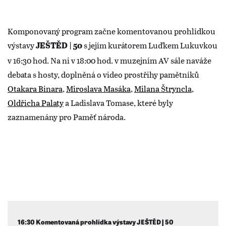
Komponovaný program začne komentovanou prohlídkou
výstavy
s jejím kurátorem Luďkem Lukuvkou
JEŠTĚD | 50
v 16:30 hod. Na ni v 18:00 hod. v muzejním AV sále naváže
debata s hosty, doplněná o video prostřihy pamětníků
Otakara Binara
,
Miroslava Masáka
,
Milana Štryncla
,
Oldřicha Palaty
a Ladislava Tomase, které byly
zaznamenány pro Paměť národa.
16:30 Komentovaná prohlídka výstavy JEŠTĚD | 50