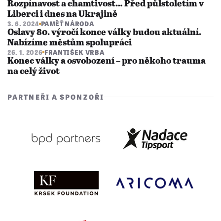
Rozpínavost a chamtivost… Před půlstoletím v
Liberci i dnes na Ukrajině
3. 6. 2024
PAMĚŤ NÁRODA
Oslavy 80. výročí konce války budou aktuální.
Nabízíme městům spolupráci
26. 1. 2026
FRANTIŠEK VRBA
Konec války a osvobození – pro někoho trauma
na celý život
PARTNEŘI A SPONZOŘI