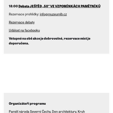
18:00
Debata JEŠTĚD „50“ VE VZPOMÍNKÁCH PAMĚTNÍKŮ
Rezervace prohlídky:
info@muzeumlb.cz
Rezervace debaty
Událost na facebooku
Vstupné na obě akce je dobrovolné, rezervace míst je
doporučena.
Organizátoři programu
Paměť národa Severní Čechy
,
Den architektury
,
Kruh