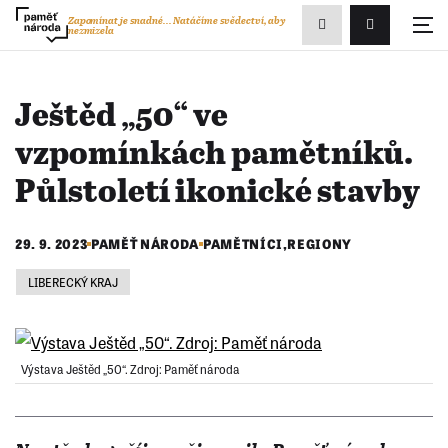
Zobrazit
Zapomínat je snadné...
Natáčíme svědectví, aby
nezmizela
Přihlášení/R
vyhledávání
Ještěd „50“ ve
vzpomínkách pamětníků.
Půlstoletí ikonické stavby
29. 9. 2023
PAMĚŤ NÁRODA
PAMĚTNÍCI
,
REGIONY
LIBERECKÝ KRAJ
Výstava Ještěd „50“. Zdroj: Paměť národa