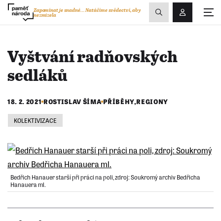
Zobrazit
Zapomínat je snadné...
Natáčíme svědectví, aby
nezmizela
Přihlášení/R
vyhledávání
Vyštvání radňovských
sedláků
18. 2. 2021
ROSTISLAV ŠÍMA
PŘÍBĚHY
,
REGIONY
KOLEKTIVIZACE
Bedřich Hanauer starší při práci na poli, zdroj: Soukromý archiv Bedřicha
Hanauera ml.