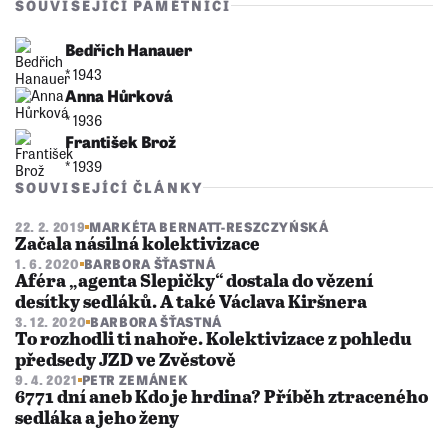
SOUVISEJÍCÍ PAMĚTNÍCI
Bedřich Hanauer
* 1943
Anna Hůrková
* 1936
František Brož
* 1939
SOUVISEJÍCÍ ČLÁNKY
22. 2. 2019
MARKÉTA BERNATT-RESZCZYŃSKÁ
Začala násilná kolektivizace
1. 6. 2020
BARBORA ŠŤASTNÁ
Aféra „agenta Slepičky“ dostala do vězení
desítky sedláků. A také Václava Kiršnera
3. 12. 2020
BARBORA ŠŤASTNÁ
To rozhodli ti nahoře. Kolektivizace z pohledu
předsedy JZD ve Zvěstově
9. 4. 2021
PETR ZEMÁNEK
6771 dní aneb Kdo je hrdina? Příběh ztraceného
sedláka a jeho ženy