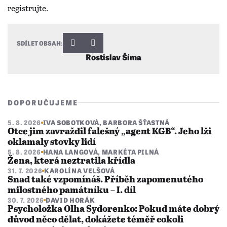
SDÍLET OBSAH:
Rostislav Šíma
DOPORUČUJEME
5. 8. 2026
IVA SOBOTKOVÁ
,
BARBORA ŠŤASTNÁ
Otce jim zavraždil falešný „agent KGB“. Jeho lži
oklamaly stovky lidí
5. 8. 2026
HANA LANGOVÁ
,
MARKÉTA PILNÁ
Žena, která neztratila křídla
31. 7. 2026
KAROLÍNA VELŠOVÁ
Snad také vzpomínáš. Příběh zapomenutého
milostného památníku – I. díl
30. 7. 2026
DAVID HORÁK
Psycholožka Olha Sydorenko: Pokud máte dobrý
důvod něco dělat, dokážete téměř cokoli