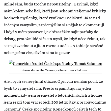
úplně sám, budu trochu nepoužitelný... Baví mě, když
mám kolem sebe lidi, kteří jsou schopni vzájemně kriticky
hodnotit myšlenky, které vzniknou v diskuzi. Já se nad
řečeným zamyslím, zapřemýšlím si a nějak to okomentuji.
I když v mém postavení je občas těžké najít parťáky do
debaty, protože lidé si často myslí, že když něco řeknu, tak
se mají zvednout a jít to rovnou udělat. A tohle je strašně
nebezpečná věc, dávám si na to pozor.
Generální ředitel České spořitelny Tomáš Salomon
Ale abych se nevyhnul otázce. Opravdu nemám pocit, že
bych to vymyslel sám. Přesto si pamatuju na jeden
moment, kdy jsem přemýšlel o letošních akcích a hodně
jsem se při tom vracel těch 200 let zpátky k prapůvodnímu
„genomu“ České spořitelny. Koneckonců celých těch 10