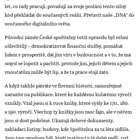
let, co tady pracuji, považuji za svoje poslání tento silný
kód překládat do současných reálií. Přetavit naše „DNA“ do
současného digitálního světa.
Původní záměr České spořitelny totiž opravdu byl velmi
ušlechtilý – demokratizovat finanční služby, pomáhat
lidem v prosperitě, dát jim víru v budoucnost a v to, že má
smysl se lopotit a pachtit, protože jim, jejich dětem a jejich
vnoučatům může být líp, a že ta práce stojí zato.
A když takhle pátráte ve firemní historii, samozřejmě
narazíte na publikace, které ke každému kulatému výročí
vznikly. Vzal jsem si k ruce knihy, které vyšly ke 170., 180.
a 190. výročí. Všechny ty knížky jsou moc fajn, ale v něčem
jsou si dost podobné. Ukazují dobové dokumenty,
zakládací listiny, budovy, kde Spořitelna za ta léta sídlila.
Jsou tam proslovy lidí, kteří instituci v té době vedli, což