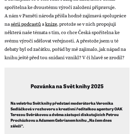
spořitelna ke dvoustému výročí založení připravuje.
A nám v Paměti národa přišla hodně zajímavá spolupráce
na
sérii podcastů
a
knize
, protože se v nich propojují
některá naše témata s tím, co chce Česká spořitelna ke
svému výročí sdělovat veřejnosti. A přestože jsem u té
debaty byl od začátku, pořád by mě zajímalo, jak nápad na
knihu ještě před tou snídaní vznikl? V čí hlavě se zrodil?
Pozvánka na Svět knihy 2025
Na veletrhu Svět knihy představí moderátorka Veronika
Sedláčková v rozhovoru s kreativní ředitelkou agentury OAK
Terezou Svěrákovou a dvěma zástupci diskutujících Petrou
Procházkovu a Adamem Gebrianem knihu „Na čem dnes
záleží“.