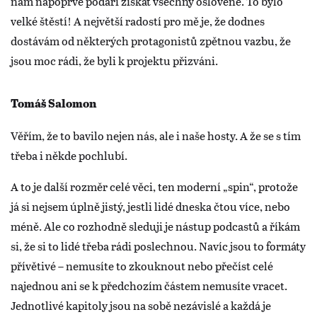
nám napoprvé podaří získat všechny oslovené. To bylo
velké štěstí! A největší radostí pro mě je, že dodnes
dostávám od některých protagonistů zpětnou vazbu, že
jsou moc rádi, že byli k projektu přizváni.
Tomáš Salomon
Věřím, že to bavilo nejen nás, ale i naše hosty. A že se s tím
třeba i někde pochlubí.
A to je další rozměr celé věci, ten moderní „spin“, protože
já si nejsem úplně jistý, jestli lidé dneska čtou více, nebo
méně. Ale co rozhodně sleduji je nástup podcastů a říkám
si, že si to lidé třeba rádi poslechnou. Navíc jsou to formáty
přívětivé – nemusíte to zkouknout nebo přečíst celé
najednou ani se k předchozím částem nemusíte vracet.
Jednotlivé kapitoly jsou na sobě nezávislé a každá je