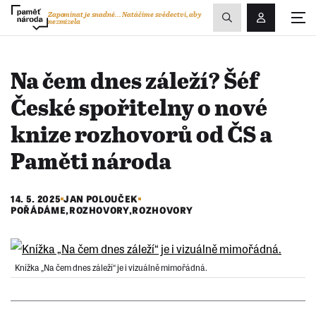
Zobrazit
Zapomínat je snadné...
Natáčíme svědectví, aby
nezmizela
Přihlášení/R
vyhledávání
Na čem dnes záleží? Šéf
České spořitelny o nové
knize rozhovorů od ČS a
Paměti národa
14. 5. 2025
JAN POLOUČEK
POŘÁDÁME
,
ROZHOVORY
,
ROZHOVORY
Knížka „Na čem dnes záleží“ je i vizuálně mimořádná.