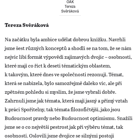
OAK
Tereza
Svěráková
Tereza Svěráková
Na začátku byla ambice udělat dobrou knížku. Navrhli
jsme šest různých konceptů a shodli se na tom, že se nám
nejvíc líbí formát výpovědí zajímavých dvojic – osobností,
které mají co říct k deseti tématickým oblastem,
k takovým, které dnes ve společnosti rezonují. Témat,
která se nabízela, bylo samozřejmě daleko víc, ale při
zpětném pohledu si myslím, že jsme vybrali dobře.
Zahrnuli jsme jak témata, která mají jasný a přímý vztah
k práci Spořitelny, tak témata filozofičtější, jako jsou
Budoucnost pravdy nebo Budoucnost optimismu. Snažili
jsme se o co největší pestrost jak při výběru témat, tak
osobností. Oslovili jsme dvojice se silnými postoji