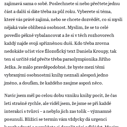
zajímavá sama o sobě. Poslechnete si nebo přečtete jednu
část a další si dáte třeba za půl roku. Vyberete si téma,
které vás právě zajímá, nebo se chcete dozvědět, co si myslí
nějaká vaše oblíbená osobnost. Myslím, že se to celé
povedlo pěkně vybalancovat a že si v těch rozhovorech
každý najde svoji spřízněnou duši. Kdo třeba zrovna
nedokáže učíst více filozofický text Daniela Kroupy, tak
ten si určitě rád přečte třeba paraolympionika Jiřího
Ježka. Je málo pravděpodobné, že byste mezi těmi
vybranými osobnostmi knihy neznali alespoň jedno
jméno, a doufám, že každého zaujme aspoň něco.
Navíc jsem měl po celou dobu vzniku knihy pocit, že čas
letí strašně rychle, ale viděl jsem, že jsme se při každé
interakci s tvůrci – a nebylo jich zas tolik – významně
posunuli. Blížící se termín vám vždycky dá urgenci
k rozhodnutí a nemůžete si dovolit věci odkládat. Musím