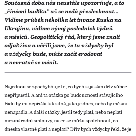
Současná doba nás neustále upozorňuje, a to
„řinčení budíku“ už se nedá přeslechnout…
Vidíme průběh několika let invaze Ruska na
Ukrajinu, vidíme vývoj posledních týdnů
a měsíců. Geopolitický řád, který jsme znali
odjakživa a věřili jsme, že tu vždycky byl
a vždycky bude, může začít erodovat
a nevratně se měnit.
Najednou se zpochybňuje to, co bych si já sám dřív vůbec
nepřipustil. A ani ta otázka po budoucnosti stávajícího
řádu by mi nepřišla tak silná, jako je dnes, nebo by mě ani
nenapadla. A další otázky: jestli tedy platí, nebo neplatí
mezinárodní smlouvy, na co se můžu spolehnout, co
dneska vlastně platí a neplatí? Dřív bych vždycky řekl, že je