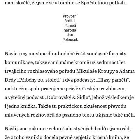
nám skvělé, že jsme se v tomhle se Spořitelnou potkali.
Provozní
ředitel
Paměti
národa
Jan
Polouček
Navíc i my musíme dlouhodobě řešit současné formáty
komunikace, takže sami máme kromě už sedmnáct let
trvajícího rozhlasového pořadu Mikuláše Kroupy a Adama
Drdy „Příběhy 20. století“ i dva podcasty: „Hlasy paměti“,
na kterém spolupracujeme právě s Českým rozhlasem,
a výtečný podcast „Dobrovský & Šídlo“, jehož výsledkem je
i jedna knížka. Takže tu praktickou zkušenost převodu
mluvených rozhovorů do psaného textu už jsme také měli.
Našli jsme nakonec celou řadu styčných bodů a jsem rád,
že z toho vzniklo docela pevné sepjetí a krásná kniha, ze