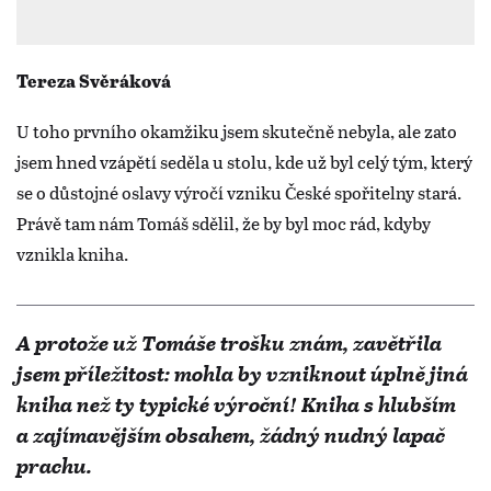
Tereza Svěráková
U toho prvního okamžiku jsem skutečně nebyla, ale zato
jsem hned vzápětí seděla u stolu, kde už byl celý tým, který
se o důstojné oslavy výročí vzniku České spořitelny stará.
Právě tam nám Tomáš sdělil, že by byl moc rád, kdyby
vznikla kniha.
A protože už Tomáše trošku znám, zavětřila
jsem příležitost: mohla by vzniknout úplně jiná
kniha než ty typické výroční! Kniha s hlubším
a zajímavějším obsahem, žádný nudný lapač
prachu.