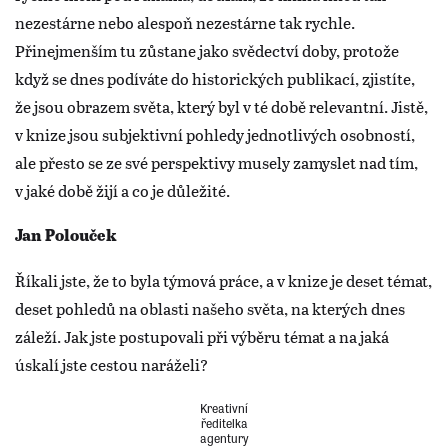
nezestárne nebo alespoň nezestárne tak rychle.
Přinejmenším tu zůstane jako svědectví doby, protože
když se dnes podíváte do historických publikací, zjistíte,
že jsou obrazem světa, který byl v té době relevantní. Jistě,
v knize jsou subjektivní pohledy jednotlivých osobností,
ale přesto se ze své perspektivy musely zamyslet nad tím,
v jaké době žijí a co je důležité.
Jan Polouček
Říkali jste, že to byla týmová práce, a v knize je deset témat,
deset pohledů na oblasti našeho světa, na kterých dnes
záleží. Jak jste postupovali při výběru témat a na jaká
úskalí jste cestou naráželi?
Kreativní
ředitelka
agentury