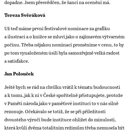
dopadne. Jsem přesvědčen, že šanci na ocenění má.
Tereza Svěráková
Už teď máme první festivalové nominace za grafiku
a ilustraci a o knížce se mluví jako o zajímavém výtvarném
počinu. Třeba nějakou nominaci proměníme v cenu, to by
po tom vynaloženém úsilí byla samozřejmě velká radost
a satisfakce.
Jan Polouček
Ještě bych se rád na chvilku vrátil k tématu budoucnosti
a k tomu, jak k ní v České spořitelně přistupujete, protože
v Paměti národa jako v paměťové instituci to v nás silně
rezonuje. Očekávalo se totiž, že se při příležitosti
dvoustého výročí bude instituce ohlížet do minulosti,
která kvůli dvěma totalitním režimům třeba nemusela být