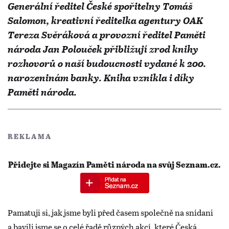
Generální ředitel České spořitelny Tomáš
Salomon, kreativní ředitelka agentury OAK
Tereza Svěráková a provozní ředitel Paměti
národa Jan Polouček přibližují zrod knihy
rozhovorů o naší budoucnosti vydané k 200.
narozeninám banky. Kniha vznikla i díky
Paměti národa.
REKLAMA
Přidejte si Magazín Paměti národa na svůj Seznam.cz.
Pamatuji si, jak jsme byli před časem společně na snídani
a bavili jsme se o celé řadě různých akcí, které Česká