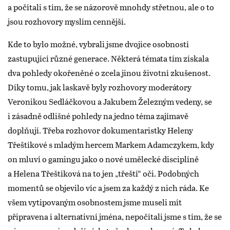
a počítali s tím, že se názorově mnohdy střetnou, ale o to
jsou rozhovory myslím cennější.
Kde to bylo možné, vybrali jsme dvojice osobností
zastupující různé generace. Některá témata tím získala
dva pohledy okořeněné o zcela jinou životní zkušenost.
Díky tomu, jak laskavě byly rozhovory moderátory
Veronikou Sedláčkovou a Jakubem Železným vedeny, se
i zásadně odlišné pohledy na jedno téma zajímavě
doplňují. Třeba rozhovor dokumentaristky Heleny
Třeštíkové s mladým hercem Markem Adamczykem, kdy
on mluví o gamingu jako o nové umělecké disciplíně
a Helena Třeštíková na to jen „třeští“ oči. Podobných
momentů se objevilo víc a jsem za každý z nich ráda. Ke
všem vytipovaným osobnostem jsme museli mít
připravena i alternativní jména, nepočítali jsme s tím, že se