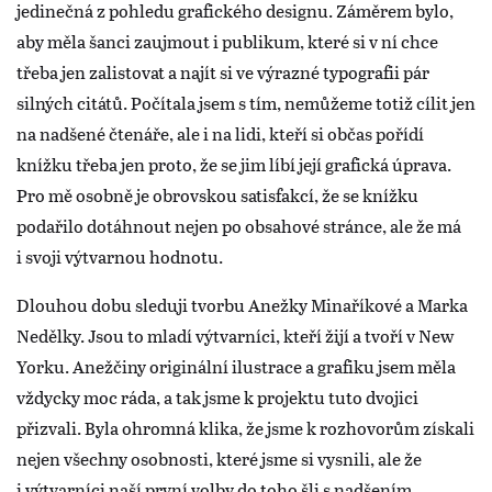
jedinečná z pohledu grafického designu. Záměrem bylo,
aby měla šanci zaujmout i publikum, které si v ní chce
třeba jen zalistovat a najít si ve výrazné typografii pár
silných citátů. Počítala jsem s tím, nemůžeme totiž cílit jen
na nadšené čtenáře, ale i na lidi, kteří si občas pořídí
knížku třeba jen proto, že se jim líbí její grafická úprava.
Pro mě osobně je obrovskou satisfakcí, že se knížku
podařilo dotáhnout nejen po obsahové stránce, ale že má
i svoji výtvarnou hodnotu.
Dlouhou dobu sleduji tvorbu Anežky Minaříkové a Marka
Nedělky. Jsou to mladí výtvarníci, kteří žijí a tvoří v New
Yorku. Anežčiny originální ilustrace a grafiku jsem měla
vždycky moc ráda, a tak jsme k projektu tuto dvojici
přizvali. Byla ohromná klika, že jsme k rozhovorům získali
nejen všechny osobnosti, které jsme si vysnili, ale že
i výtvarníci naší první volby do toho šli s nadšením.