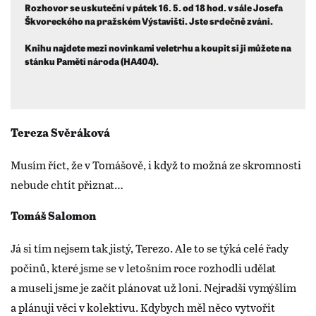
Rozhovor se uskuteční v pátek 16. 5. od 18 hod. v sále Josefa
Škvoreckého na pražském Výstavišti. Jste srdečně zváni.
Knihu najdete mezi novinkami veletrhu a koupit si ji můžete na
stánku Paměti národa (HA404).
Tereza Svěráková
Musím říct, že v Tomášově, i když to možná ze skromnosti
nebude chtít přiznat…
Tomáš Salomon
Já si tím nejsem tak jistý, Terezo. Ale to se týká celé řady
počinů, které jsme se v letošním roce rozhodli udělat
a museli jsme je začít plánovat už loni. Nejradši vymýšlím
a plánuji věci v kolektivu. Kdybych měl něco vytvořit