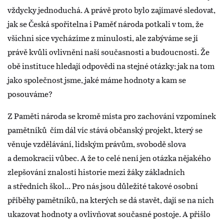
vždycky jednoduchá. A právě proto bylo zajímavé sledovat,
jak se Česká spořitelna i Paměť národa potkali v tom, že
všichni sice vycházíme z minulosti, ale zabýváme se jí
právě kvůli ovlivnění naší současnosti a budoucnosti. Že
obě instituce hledají odpovědi na stejné otázky: jak na tom
jako společnost jsme, jaké máme hodnoty a kam se
posouváme?
Z Paměti národa se kromě místa pro zachování vzpomínek
pamětníků čím dál víc stává občanský projekt, který se
věnuje vzdělávání, lidským právům, svobodě slova
a demokracii vůbec. A že to celé není jen otázka nějakého
zlepšování znalostí historie mezi žáky základních
a středních škol... Pro nás jsou důležité takové osobní
příběhy pamětníků, na kterých se dá stavět, dají se na nich
ukazovat hodnoty a ovlivňovat současné postoje. A přišlo