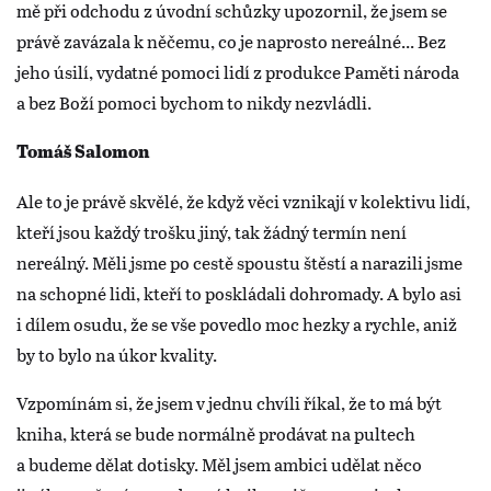
mě při odchodu z úvodní schůzky upozornil, že jsem se
právě zavázala k něčemu, co je naprosto nereálné... Bez
jeho úsilí, vydatné pomoci lidí z produkce Paměti národa
a bez Boží pomoci bychom to nikdy nezvládli.
Tomáš Salomon
Ale to je právě skvělé, že když věci vznikají v kolektivu lidí,
kteří jsou každý trošku jiný, tak žádný termín není
nereálný. Měli jsme po cestě spoustu štěstí a narazili jsme
na schopné lidi, kteří to poskládali dohromady. A bylo asi
i dílem osudu, že se vše povedlo moc hezky a rychle, aniž
by to bylo na úkor kvality.
Vzpomínám si, že jsem v jednu chvíli říkal, že to má být
kniha, která se bude normálně prodávat na pultech
a budeme dělat dotisky. Měl jsem ambici udělat něco