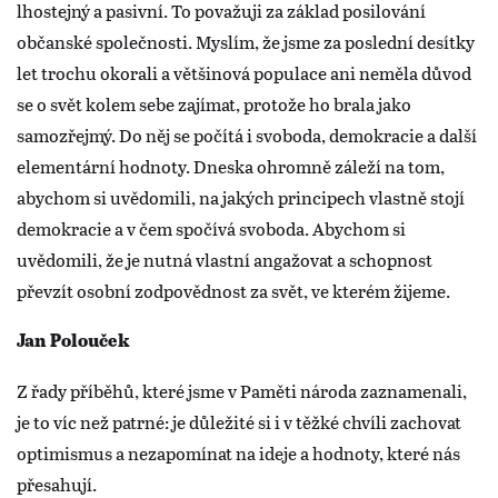
lhostejný a pasivní. To považuji za základ posilování
občanské společnosti. Myslím, že jsme za poslední desítky
let trochu okorali a většinová populace ani neměla důvod
se o svět kolem sebe zajímat, protože ho brala jako
samozřejmý. Do něj se počítá i svoboda, demokracie a další
elementární hodnoty. Dneska ohromně záleží na tom,
abychom si uvědomili, na jakých principech vlastně stojí
demokracie a v čem spočívá svoboda. Abychom si
uvědomili, že je nutná vlastní angažovat a schopnost
převzít osobní zodpovědnost za svět, ve kterém žijeme.
Jan Polouček
Z řady příběhů, které jsme v Paměti národa zaznamenali,
je to víc než patrné: je důležité si i v těžké chvíli zachovat
optimismus a nezapomínat na ideje a hodnoty, které nás
přesahují.