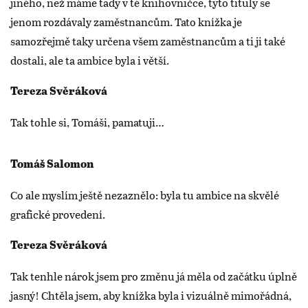
jiného, než máme tady v té knihovničce, tyto tituly se
jenom rozdávaly zaměstnancům. Tato knížka je
samozřejmě taky určena všem zaměstnancům a ti ji také
dostali, ale ta ambice byla i větší.
Tereza Svěráková
Tak tohle si, Tomáši, pamatuji…
Tomáš Salomon
Co ale myslím ještě nezaznělo: byla tu ambice na skvělé
grafické provedení.
Tereza Svěráková
Tak tenhle nárok jsem pro změnu já měla od začátku úplně
jasný! Chtěla jsem, aby knížka byla i vizuálně mimořádná,