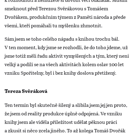
smeknout před Terezou Svěrákovou s Tomášem
Dvořákem, produkčním týmem z Paměti národa a přede
všemi, kteří pomáhali tu myšlenku zhmotnit.
Sám jsem se toho celého nápadu s knihou trochu bál.
V ten moment, kdy jsme se rozhodli, že do toho jdeme, už
jsme totiž měli řadu aktivit vymyšlených a tým, který není
velký a podílí se na všech aktivitách kolem oslav 200 let
vzniku Spořitelny, byl i bez knihy doslova přetížený.
Tereza Svěráková
Ten termín byl skutečně šílený a slíbila jsem jej jen proto,
že jsem od reality produkce úplně odpojená. Ve vzniku
knihy jsem ale viděla příležitost udělat pěknou práci
a zkusit si něco zcela jiného. To až kolega Tomáš Dvořák