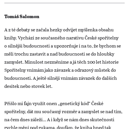
Tomáš Salomon
A z té debaty se začala hezky odvíjet myšlenka obsahu
knihy. Vychází ze současného narativu České spořitelny
o silnější budoucnosti a upozorňuje i na to, že bychom se
měli trochu zastavit a nad budoucností se do hloubky
zamyslet. Minulost nezměníme a já těch 200 let historie
Spořitelny vnímám jako závazek a odrazový můstek do
budoucnosti. A ještě silněji vnímám závazek do dalších
desítek nebo stovek let.
Přišlo mi fajn využít onen „genetický kód“ České
spořitelny, dát mu současný rozměr a zamyslet se nad tím,
na čem dnes záleží... A i když se nám dnes skutečnosti
rychle mění pod rukama, doufám, že kniha hned tak