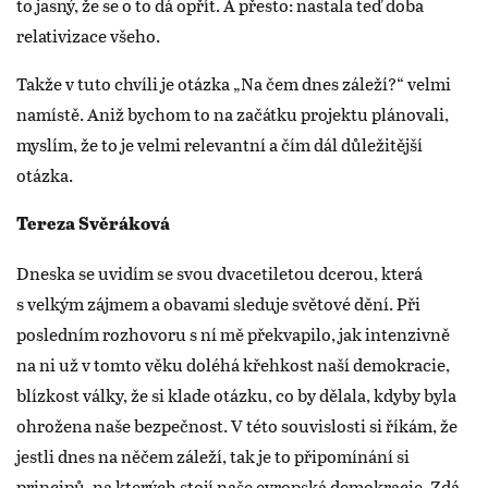
to jasný, že se o to dá opřít. A přesto: nastala teď doba
relativizace všeho.
Takže v tuto chvíli je otázka „Na čem dnes záleží?“ velmi
namístě. Aniž bychom to na začátku projektu plánovali,
myslím, že to je velmi relevantní a čím dál důležitější
otázka.
Tereza Svěráková
Dneska se uvidím se svou dvacetiletou dcerou, která
s velkým zájmem a obavami sleduje světové dění. Při
posledním rozhovoru s ní mě překvapilo, jak intenzivně
na ni už v tomto věku doléhá křehkost naší demokracie,
blízkost války, že si klade otázku, co by dělala, kdyby byla
ohrožena naše bezpečnost. V této souvislosti si říkám, že
jestli dnes na něčem záleží, tak je to připomínání si
principů, na kterých stojí naše evropská demokracie. Zdá