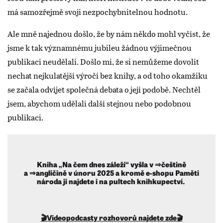
má samozřejmě svoji nezpochybnitelnou hodnotu.
Ale mně najednou došlo, že by nám někdo mohl vyčíst, že
jsme k tak významnému jubileu žádnou výjimečnou
publikaci neudělali. Došlo mi, že si nemůžeme dovolit
nechat nejkulatější výročí bez knihy, a od toho okamžiku
se začala odvíjet společná debata o její podobě. Nechtěl
jsem, abychom udělali další stejnou nebo podobnou
publikaci.
Kniha „Na čem dnes záleží“ vyšla v
⇒češtině
a
⇒angličině
v únoru 2025 a kromě
e-shopu Paměti
národa
ji najdete i na pultech knihkupectví.
🎬Videopodcasty rozhovorů najdete zde🎬