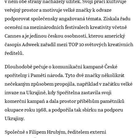
v něm obě strany nacházely užitek. Svojí prací kultivuje
veřejný prostor a motivuje velké značky k odvaze
podporovat společensky angažovaná témata. Získala řadu
ocenění na mezinárodních festivalech kreativity včetně
Cannes a je jedinou českou osobností, kterou americký
časopis Adweek zařadil mezi TOP 10 světových kreativních
ředitelů.
Dlouhodobě pečuje o komunikační kampaně České
spořitelny i Paměti národa. Tyto dvě značky několikrát
nečekaným způsobem propojila, například v začátku velké
invaze na Ukrajině, kdy Spořitelna zastavila svoji
komerční kampaň a dala prostor příběhům pamětníků
okupace roku 1968, a podpořila tak sbírku na podporu
Ukrajiny.
Společně s Filipem Hrubým, ředitelem externí