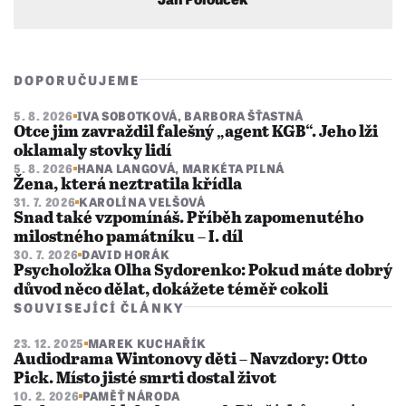
DOPORUČUJEME
5. 8. 2026
IVA SOBOTKOVÁ
,
BARBORA ŠŤASTNÁ
Otce jim zavraždil falešný „agent KGB“. Jeho lži
oklamaly stovky lidí
5. 8. 2026
HANA LANGOVÁ
,
MARKÉTA PILNÁ
Žena, která neztratila křídla
31. 7. 2026
KAROLÍNA VELŠOVÁ
Snad také vzpomínáš. Příběh zapomenutého
milostného památníku – I. díl
30. 7. 2026
DAVID HORÁK
Psycholožka Olha Sydorenko: Pokud máte dobrý
důvod něco dělat, dokážete téměř cokoli
SOUVISEJÍCÍ ČLÁNKY
23. 12. 2025
MAREK KUCHAŘÍK
Audiodrama Wintonovy děti – Navzdory: Otto
Pick. Místo jisté smrti dostal život
10. 2. 2026
PAMĚŤ NÁRODA