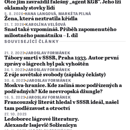
Otce jim zavraždil falešný „agent KGB“. Jeho lži
oklamaly stovky lidí
5. 8. 2026
HANA LANGOVÁ
,
MARKÉTA PILNÁ
Žena, která neztratila křídla
31. 7. 2026
KAROLÍNA VELŠOVÁ
Snad také vzpomínáš. Příběh zapomenutého
milostného památníku – I. díl
SOUVISEJÍCÍ ČLÁNKY
21. 2. 2023
JAROSLAV FORMÁNEK
Tábory smrti v SSSR, Praha 1933. Autor první
zprávy o lágrech byl pak vyhoštěn
24. 1. 2023
JAROSLAV FORMÁNEK
Z ráje sovětské svobody (zápisky čekisty)
30. 4. 2023
JAROSLAV FORMÁNEK
Moskva-hranice. Kde začíná moc podřízených a
podřadných? Kde neevropská džungle?
16. 5. 2023
JAROSLAV FORMÁNEK
Francouzský literát hledal v SSSR ideál, našel
tam podlézavost a otroctví
27. 10. 2023
Ledoborec lágrové literatury.
Alexandr Isajevič Solženicyn