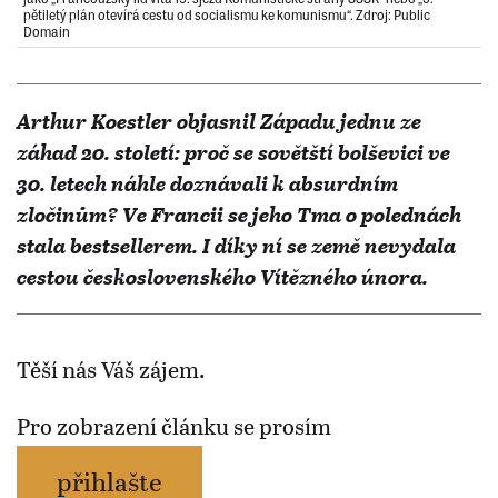
pětiletý plán otevírá cestu od socialismu ke komunismu“. Zdroj: Public
Domain
Arthur Koestler objasnil Západu jednu ze
záhad 20. století: proč se sovětští bolševici ve
30. letech náhle doznávali k absurdním
zločinům? Ve Francii se jeho Tma o polednách
stala bestsellerem. I díky ní se země nevydala
cestou československého Vítězného února.
Těší nás Váš zájem.
Pro zobrazení článku se prosím
přihlašte