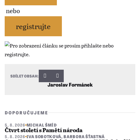
nebo
registrujte
SDÍLET OBSAH:
Jaroslav Formánek
DOPORUČUJEME
5. 8. 2026
MICHAL ŠMÍD
Čtvrt století s Pamětí národa
5. 8. 2026
IVA SOBOTKOVÁ
,
BARBORA ŠŤASTNÁ