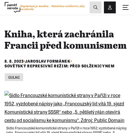
Zobrazit
Zapomínat je snadné...
Natáčíme svědectví, aby
nezmizela
Přihlášení/R
vyhledávání
Kniha, která zachránila
Francii před komunismem
8. 8. 2023
JAROSLAV FORMÁNEK
SOVĚTSKÝ REPRESIVNÍ REŽIM: PŘED SOLŽENICYNEM
GULAG
Sídlo Francouzské komunistické strany v Paříži v roce 1952, vyzdobené nápisy
jako „Francouzský lid vítá 19. sjezd Komunistické strany SSSR“ nebo „5.