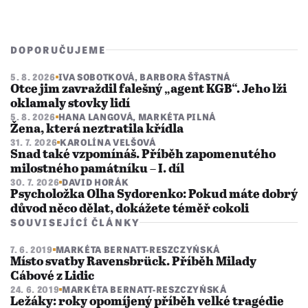
DOPORUČUJEME
5. 8. 2026
IVA SOBOTKOVÁ
,
BARBORA ŠŤASTNÁ
Otce jim zavraždil falešný „agent KGB“. Jeho lži
oklamaly stovky lidí
5. 8. 2026
HANA LANGOVÁ
,
MARKÉTA PILNÁ
Žena, která neztratila křídla
31. 7. 2026
KAROLÍNA VELŠOVÁ
Snad také vzpomínáš. Příběh zapomenutého
milostného památníku – I. díl
30. 7. 2026
DAVID HORÁK
Psycholožka Olha Sydorenko: Pokud máte dobrý
důvod něco dělat, dokážete téměř cokoli
SOUVISEJÍCÍ ČLÁNKY
7. 6. 2019
MARKÉTA BERNATT-RESZCZYŃSKÁ
Místo svatby Ravensbrück. Příběh Milady
Cábové z Lidic
24. 6. 2019
MARKÉTA BERNATT-RESZCZYŃSKÁ
Ležáky: roky opomíjený příběh velké tragédie