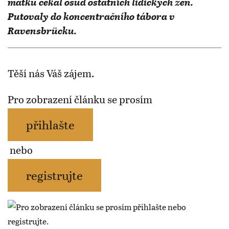
matku čekal osud ostatních lidických žen.
Putovaly do koncentračního tábora v
Ravensbrücku.
Těší nás Váš zájem.
Pro zobrazení článku se prosím
přihlašte
nebo
registrujte