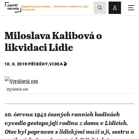
Zobrazit
Zapomínat je snadné...
Natáčíme svědectví, aby
nezmizela
Přihlášení/R
vyhledávání
Miloslava Kalibová o
likvidaci Lidic
10. 6. 2019
PŘÍBĚHY
,
VIDEA 🎬
Vypálená ves
10. června 1942 časných ranních hodinách
vyvedlo gestapo její rodinu z domu v Lidicích.
Otec byl popraven s lidickými muži a jí, sestru a