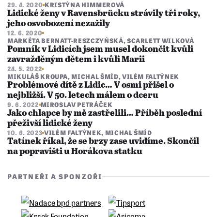
29. 4. 2020
KRISTÝNA HIMMEROVÁ
Lidické ženy v Ravensbrücku strávily tři roky,
jeho osvobození nezažily
12. 6. 2020
MARKÉTA BERNATT-RESZCZYŃSKÁ
,
SCARLETT WILKOVÁ
Pomník v Lidicích jsem musel dokončit kvůli
zavražděným dětem i kvůli Marii
24. 5. 2022
MIKULÁŠ KROUPA
,
MICHAL ŠMÍD
,
VILÉM FALTÝNEK
Problémové dítě z Lidic… V osmi přišel o
nejbližší. V 50. letech málem o dceru
9. 6. 2022
MIROSLAV PETRÁČEK
Jako chlapce by mě zastřelili… Příběh poslední
přeživší lidické ženy
10. 6. 2023
VILÉM FALTÝNEK
,
MICHAL ŠMÍD
Tatínek říkal, že se brzy zase uvidíme. Skončil
na popravišti u Horákova statku
PARTNEŘI A SPONZOŘI