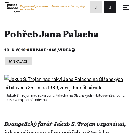
Zobrazit
Zapomínat je snadné...
Natáčíme svědectví, aby
nezmizela
Přihlášení/R
vyhledávání
Pohřeb Jana Palacha
10. 4. 2019
OKUPACE 1968
,
VIDEA 🎬
JAN PALACH
Jakub S. Trojan nad rakví Jana Palacha na Olšanských hřbitovech 25. ledna
1969, zdroj: Paměť národa
Evangelický farář Jakub S. Trojan vzpomínal,
jak se připravoval na pohřeb, o který ho