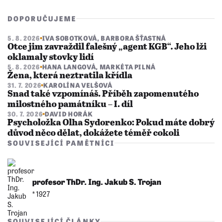
DOPORUČUJEME
5. 8. 2026
IVA SOBOTKOVÁ
,
BARBORA ŠŤASTNÁ
Otce jim zavraždil falešný „agent KGB“. Jeho lži
oklamaly stovky lidí
5. 8. 2026
HANA LANGOVÁ
,
MARKÉTA PILNÁ
Žena, která neztratila křídla
31. 7. 2026
KAROLÍNA VELŠOVÁ
Snad také vzpomínáš. Příběh zapomenutého
milostného památníku – I. díl
30. 7. 2026
DAVID HORÁK
Psycholožka Olha Sydorenko: Pokud máte dobrý
důvod něco dělat, dokážete téměř cokoli
SOUVISEJÍCÍ PAMĚTNÍCI
profesor ThDr. Ing. Jakub S. Trojan
* 1927
SOUVISEJÍCÍ ČLÁNKY