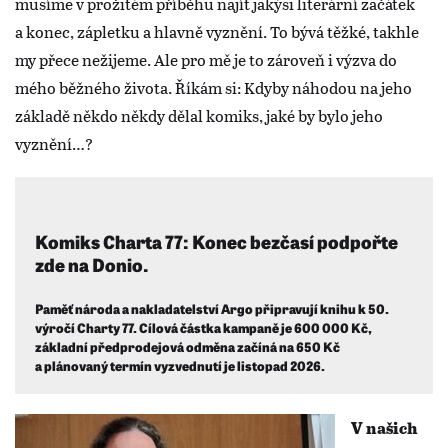
musíme v prožitém příběhu najít jakýsi literární začátek
a konec, zápletku a hlavně vyznění. To bývá těžké, takhle
my přece nežijeme. Ale pro mě je to zároveň i výzva do
mého běžného života. Říkám si: Kdyby náhodou na jeho
základě někdo někdy dělal komiks, jaké by bylo jeho
vyznění…?
Komiks Charta 77: Konec bezčasí podpořte
zde na Donio.
Paměť národa a nakladatelství Argo připravují knihu k 50.
výročí Charty 77. Cílová částka kampaně je 600 000 Kč,
základní předprodejová odměna začíná na 650 Kč
a plánovaný termín vyzvednutí je listopad 2026.
V našich