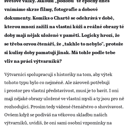
světové války. Jakousi „podobu“ té epochy dnes
vnímáme skrze filmy, fotografie a dobové
dokumenty. Komiks o Chartě se odehrává v době,
kterou mnozí zažili na vlastní kůži a reálné obrazy té
doby mají nějak uložené v paměti. Logicky hrozí, že
se třeba ozvou čtenáři, že „takhle to nebylo“, protože
si kulisy doby pamatují jinak. Má tohle podle tebe
vliv na práci výtvarníků?
Výtvarníci spolupracují s historiky na tom, aby výtek
tohoto typu bylo co nejméně. Ale zároveň potřebují
i prostor pro vlastní představivost, musí je to bavit. I oni
mají nějaké obrazy uložené ve vlastní mysli a ty jsou pro ně
rozhodující. Prosím tedy vážené čtenářstvo o shovívavost.
Ovšem když se podíváš na věkovou skladbu našich
výtvarníků, uvidíš, že oni sami osobní vzpomínky na