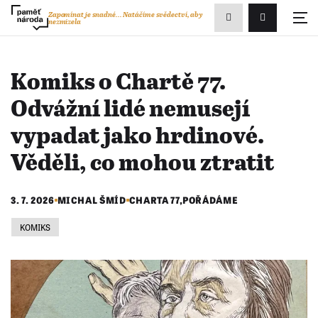
Zobrazit
Zapomínat je snadné...
Natáčíme svědectví, aby
nezmizela
Přihlášení/R
vyhledávání
Komiks o Chartě 77.
Odvážní lidé nemusejí
vypadat jako hrdinové.
Věděli, co mohou ztratit
3. 7. 2026
MICHAL ŠMÍD
CHARTA 77
,
POŘÁDÁME
KOMIKS