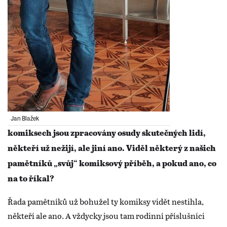
Jan Blažek
komiksech jsou zpracovány osudy skutečných lidí,
někteří už nežijí, ale jiní ano. Viděl některý z našich
pamětníků „svůj“ komiksový příběh, a pokud ano, co
na to říkal?
Řada pamětníků už bohužel ty komiksy vidět nestihla,
někteří ale ano. A vždycky jsou tam rodinní příslušníci