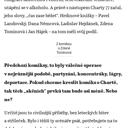
utápění se v alkoholu. A právě s nástupem Charty 77 začal,
jeho slovy, „čas zase běžet“. Hrdinové knížky – Pavel
Landovský, Dana Němcová, Ladislav Hejdánek, Zdena
Tominová i Jan Hájek – na tom měli svůj podíl.
Z komiksu
o Zdeně
Tominové
Předchozí komiksy, to byly válečné operace
v nejrůznější podobě, partyzáni, koncentráky, lágry,
deportace. Pokud chceme kreslit komiks o Chartě,
tak těch „akčních“ prvků tam bude asi méně. Nebo
ne?
Určitě jsou to civilnější příběhy, bez leteckých bitev
a stříleček. Bylo i těžší ty scénáře psát, potřebujete na to