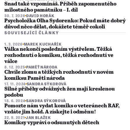
Snad také vzpomínáš. Příběh zapomenutého
milostného památníku – I. díl
30. 7. 2026
DAVID HORÁK
Psycholožka Olha Sydorenko: Pokud máte dobrý
důvod něco dělat, dokážete téměř cokoli
SOUVISEJÍCÍ ČLÁNKY
1. 3. 2026
MAREK KUCHAŘÍK
Válka nekončí posledním výstřelem. Těžká
rozhodnutí o komiksu, těžká rozhodnutí ve
válce
8. 12. 2025
PAMĚŤ NÁRODA
Chvíle zlomu a těžkých rozhodnutí v novém
komiksu Paměti národa
17. 11. 2024
SANDRA SÝKOROVÁ
Silné příběhy odvážných žen mají kreslenou
podobu
18. 6. 2024
SANDRA SÝKOROVÁ
Pomozte nám vydat komiks o veteránech RAF,
vzdáte jim hold. A získejte i odměnu!
22. 9. 2021
JAN BLAŽEK
Komiksy vypráví o odsunutých dětech