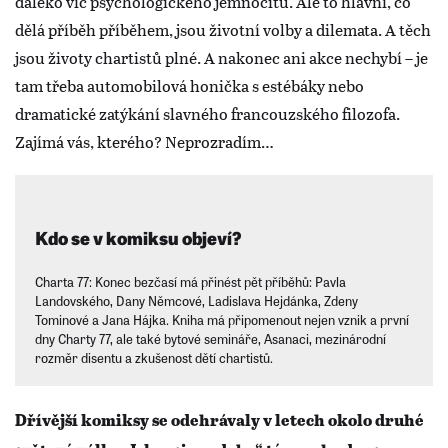
daleko víc psychologického jemnocitu. Ale to hlavní, co
dělá příběh příběhem, jsou životní volby a dilemata. A těch
jsou životy chartistů plné. A nakonec ani akce nechybí – je
tam třeba automobilová honička s estébáky nebo
dramatické zatýkání slavného francouzského filozofa.
Zajímá vás, kterého? Neprozradím…
Kdo se v komiksu objeví?
Charta 77: Konec bezčasí má přinést pět příběhů: Pavla
Landovského, Dany Němcové, Ladislava Hejdánka, Zdeny
Tominové a Jana Hájka. Kniha má připomenout nejen vznik a první
dny Charty 77, ale také bytové semináře, Asanaci, mezinárodní
rozměr disentu a zkušenost dětí chartistů.
Dřívější komiksy se odehrávaly v letech okolo druhé