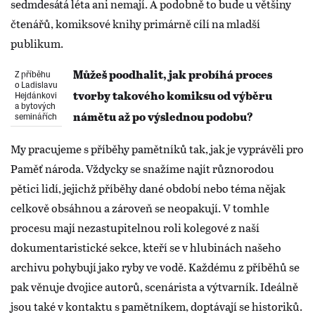
sedmdesátá léta ani nemají. A podobně to bude u většiny
čtenářů, komiksové knihy primárně cílí na mladší
publikum.
Z příběhu
Můžeš poodhalit, jak probíhá proces
o Ladislavu
Hejdánkovi
tvorby takového komiksu od výběru
a bytových
seminářích
námětu až po výslednou podobu?
My pracujeme s příběhy pamětníků tak, jak je vyprávěli pro
Paměť národa. Vždycky se snažíme najít různorodou
pětici lidí, jejichž příběhy dané období nebo téma nějak
celkově obsáhnou a zároveň se neopakují. V tomhle
procesu mají nezastupitelnou roli kolegové z naší
dokumentaristické sekce, kteří se v hlubinách našeho
archivu pohybují jako ryby ve vodě. Každému z příběhů se
pak věnuje dvojice autorů, scenárista a výtvarník. Ideálně
jsou také v kontaktu s pamětníkem, doptávají se historiků.