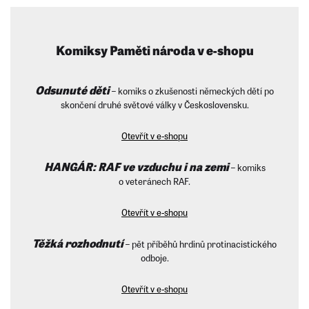
Komiksy Paměti národa v e-shopu
Odsunuté děti
– komiks o zkušenosti německých dětí po
skončení druhé světové války v Československu.
Otevřít v e-shopu
HANGÁR: RAF ve vzduchu i na zemi
– komiks
o veteránech RAF.
Otevřít v e-shopu
Těžká rozhodnutí
– pět příběhů hrdinů protinacistického
odboje.
Otevřít v e-shopu