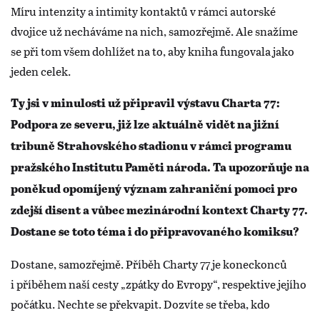
Míru intenzity a intimity kontaktů v rámci autorské
dvojice už necháváme na nich, samozřejmě. Ale snažíme
se při tom všem dohlížet na to, aby kniha fungovala jako
jeden celek.
Ty jsi v minulosti už připravil výstavu Charta 77:
Podpora ze severu, již lze aktuálně vidět na jižní
tribuně Strahovského stadionu v rámci programu
pražského Institutu Paměti národa. Ta upozorňuje na
poněkud opomíjený význam zahraniční pomoci pro
zdejší disent a vůbec mezinárodní kontext Charty 77.
Dostane se toto téma i do připravovaného komiksu?
Dostane, samozřejmě. Příběh Charty 77 je koneckonců
i příběhem naší cesty „zpátky do Evropy“, respektive jejího
počátku. Nechte se překvapit. Dozvíte se třeba, kdo