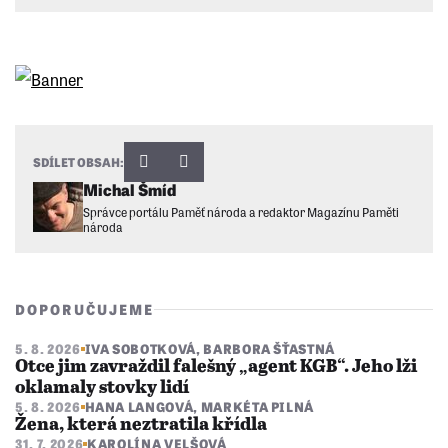
SDÍLET OBSAH:
Michal Šmíd
Správce portálu Paměť národa a redaktor Magazínu Paměti
národa
DOPORUČUJEME
5. 8. 2026
IVA SOBOTKOVÁ
,
BARBORA ŠŤASTNÁ
Otce jim zavraždil falešný „agent KGB“. Jeho lži
oklamaly stovky lidí
5. 8. 2026
HANA LANGOVÁ
,
MARKÉTA PILNÁ
Žena, která neztratila křídla
31. 7. 2026
KAROLÍNA VELŠOVÁ