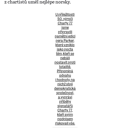
z chartistů uměl nejlépe norsky.
U příležitosti
50. výročí
Charty 77
jsme
připravili
pamětní edici
pera Parker,
které vzniklo
jako pocta
těm, kteří se
nebáli
postavit proti
totalitě.
Připomíná
odvahu
i hodnoty, na
nichž stojí
demokratická
společnost,
a vypráví
příběhy
signatářů
Charty 77,
kteří svým
podpisem
riskovali vše.