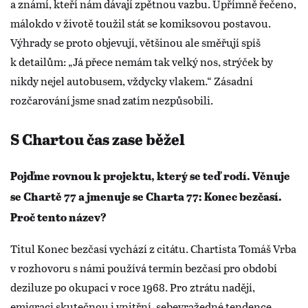
a známí, kteří nám dávají zpětnou vazbu. Upřímně řečeno,
málokdo v životě toužil stát se komiksovou postavou.
Výhrady se proto objevují, většinou ale směřují spíš
k detailům: „Já přece nemám tak velký nos, strýček by
nikdy nejel autobusem, vždycky vlakem.“ Zásadní
rozčarování jsme snad zatím nezpůsobili.
S Chartou čas zase běžel
Pojďme rovnou k projektu, který se teď rodí. Věnuje
se Chartě 77 a jmenuje se Charta 77: Konec bezčasí.
Proč tento název?
Titul Konec bezčasí vychází z citátu. Chartista Tomáš Vrba
v rozhovoru s námi používá termín bezčasí pro období
deziluze po okupaci v roce 1968. Pro ztrátu nadějí,
emigraci skutečnou i vnitřní, sebevražedné tendence,