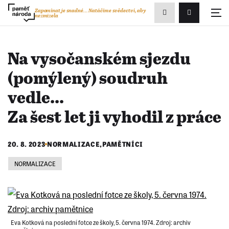
Zobrazit
Zapomínat je snadné...
Natáčíme svědectví, aby
nezmizela
Přihlášení/R
vyhledávání
Na vysočanském sjezdu
(pomýlený) soudruh
vedle...
Za šest let ji vyhodil z práce
20. 8. 2023
NORMALIZACE
,
PAMĚTNÍCI
NORMALIZACE
Eva Kotková na poslední fotce ze školy, 5. června 1974. Zdroj: archiv