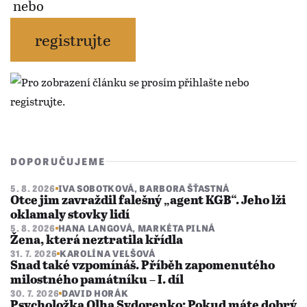
nebo
registrujte
DOPORUČUJEME
5. 8. 2026
IVA SOBOTKOVÁ
,
BARBORA ŠŤASTNÁ
Otce jim zavraždil falešný „agent KGB“. Jeho lži
oklamaly stovky lidí
5. 8. 2026
HANA LANGOVÁ
,
MARKÉTA PILNÁ
Žena, která neztratila křídla
31. 7. 2026
KAROLÍNA VELŠOVÁ
Snad také vzpomínáš. Příběh zapomenutého
milostného památníku – I. díl
30. 7. 2026
DAVID HORÁK
Psycholožka Olha Sydorenko: Pokud máte dobrý