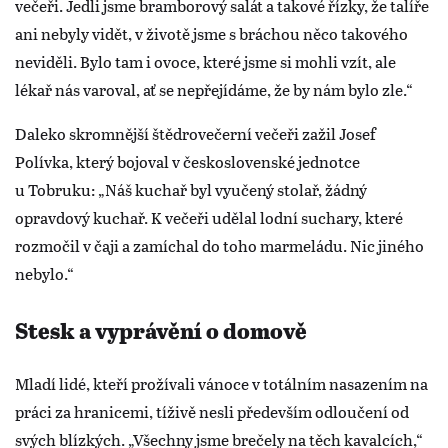
večeři. Jedli jsme bramborový salát a takové řízky, že talíře
ani nebyly vidět, v životě jsme s bráchou něco takového
neviděli. Bylo tam i ovoce, které jsme si mohli vzít, ale
lékař nás varoval, ať se nepřejídáme, že by nám bylo zle.“
Daleko skromnější štědrovečerní večeři zažil Josef
Polívka, který bojoval v československé jednotce
u Tobruku: „Náš kuchař byl vyučený stolař, žádný
opravdový kuchař. K večeři udělal lodní suchary, které
rozmočil v čaji a zamíchal do toho marmeládu. Nic jiného
nebylo.“
Stesk a vyprávění o domově
Mladí lidé, kteří prožívali vánoce v totálním nasazením na
práci za hranicemi, tíživě nesli především odloučení od
svých blízkých. „Všechny jsme brečely na těch kavalcích,“