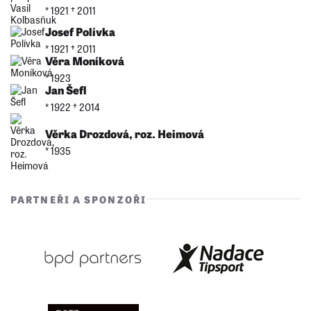
* 1921 †︎ 2011
Josef Polívka
* 1921 †︎ 2011
Věra Moníková
* 1923
Jan Šefl
* 1922 †︎ 2014
Věrka Drozdová, roz. Heimová
* 1935
PARTNEŘI A SPONZOŘI