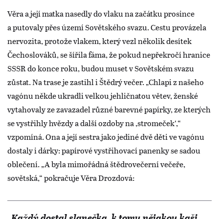
Věra a její matka nasedly do vlaku na začátku prosince
a putovaly přes území Sovětského svazu. Cestu provázela
nervozita, protože vlakem, který vezl několik desítek
Čechoslováků, se šířila fáma, že pokud nepřekročí hranice
SSSR do konce roku, budou muset v Sovětském svazu
zůstat. Na trase je zastihl i Štědrý večer. „Chlapi z našeho
vagónu někde ukradli velkou jehličnatou větev, ženské
vytahovaly ze zavazadel různé barevné papírky, ze kterých
se vystřihly hvězdy a další ozdoby na ,stromeček‘,“
vzpomíná. Ona a její sestra jako jediné dvě děti ve vagónu
dostaly i dárky: papírové vystřihovací panenky se sadou
oblečení. „A byla mimořádná štědrovečerní večeře,
sovětská,“ pokračuje Věra Drozdová:
„Každý dostal slanečka, k tomu nějakou kaši,