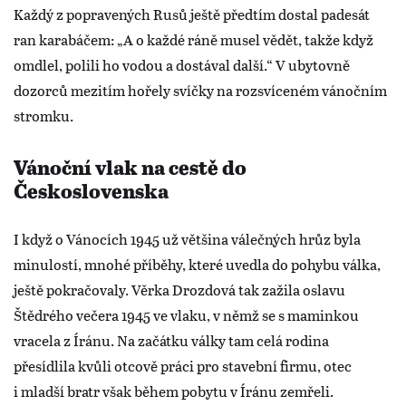
Každý z popravených Rusů ještě předtím dostal padesát
ran karabáčem: „A o každé ráně musel vědět, takže když
omdlel, polili ho vodou a dostával další.“ V ubytovně
dozorců mezitím hořely svíčky na rozsvíceném vánočním
stromku.
Vánoční vlak na cestě do
Československa
I když o Vánocích 1945 už většina válečných hrůz byla
minulostí, mnohé příběhy, které uvedla do pohybu válka,
ještě pokračovaly. Věrka Drozdová tak zažila oslavu
Štědrého večera 1945 ve vlaku, v němž se s maminkou
vracela z Íránu. Na začátku války tam celá rodina
přesídlila kvůli otcově práci pro stavební firmu, otec
i mladší bratr však během pobytu v Íránu zemřeli.