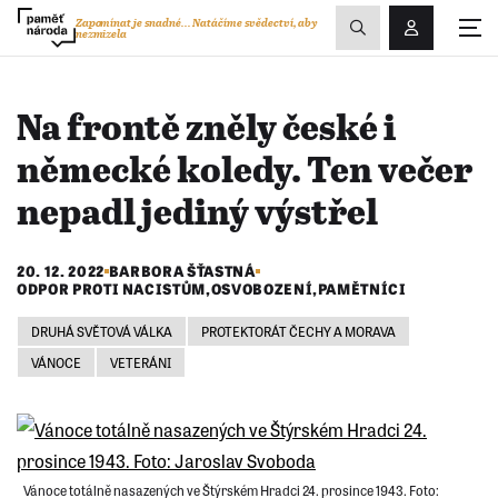
Zobrazit
Zapomínat je snadné...
Natáčíme svědectví, aby
nezmizela
Přihlášení/R
vyhledávání
Na frontě zněly české i
německé koledy. Ten večer
nepadl jediný výstřel
20. 12. 2022
BARBORA ŠŤASTNÁ
ODPOR PROTI NACISTŮM
,
OSVOBOZENÍ
,
PAMĚTNÍCI
DRUHÁ SVĚTOVÁ VÁLKA
PROTEKTORÁT ČECHY A MORAVA
VÁNOCE
VETERÁNI
Vánoce totálně nasazených ve Štýrském Hradci 24. prosince 1943. Foto: