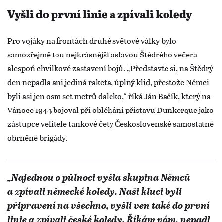
Vyšli do první linie a zpívali koledy
Pro vojáky na frontách druhé světové války bylo
samozřejmě tou nejkrásnější oslavou Štědrého večera
alespoň chvilkové zastavení bojů. „Představte si, na Štědrý
den nepadla ani jediná raketa, úplný klid, přestože Němci
byli asi jen osm set metrů daleko,“ říká Ján Bačík, který na
Vánoce 1944 bojoval při obléhání přístavu Dunkerque jako
zástupce velitele tankové čety Československé samostatné
obrněné brigády.
„Najednou o půlnoci vyšla skupina Němců
a zpívali německé koledy. Naši kluci byli
připravení na všechno, vyšli ven také do první
linie a zpívali české koledy. Říkám vám, nepadl