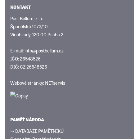
KONTAKT
Post Bellum, z. ú.
Španělská 1073/10
Vinohrady, 120 00 Praha 2
E-mail:
info@postbellum.cz
IČO: 26548526
DIČ: CZ 26548526
Webové stránky:
NETservis
PAMĚŤ NÁRODA
⇒ DATABÁZE PAMĚTNÍKŮ
O projektu Paměť národa