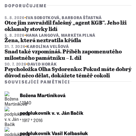
DOPORUČUJEME
5. 8. 2026
IVA SOBOTKOVÁ
,
BARBORA ŠŤASTNÁ
Otce jim zavraždil falešný „agent KGB“. Jeho lži
oklamaly stovky lidí
5. 8. 2026
HANA LANGOVÁ
,
MARKÉTA PILNÁ
Žena, která neztratila křídla
31. 7. 2026
KAROLÍNA VELŠOVÁ
Snad také vzpomínáš. Příběh zapomenutého
milostného památníku – I. díl
30. 7. 2026
DAVID HORÁK
Psycholožka Olha Sydorenko: Pokud máte dobrý
důvod něco dělat, dokážete téměř cokoli
SOUVISEJÍCÍ PAMĚTNÍCI
Božena Martiníková
* 1940
podplukovník v. v. Ján Bačík
* 1917 †︎ 2016
podplukovník Vasil Kolbasňuk