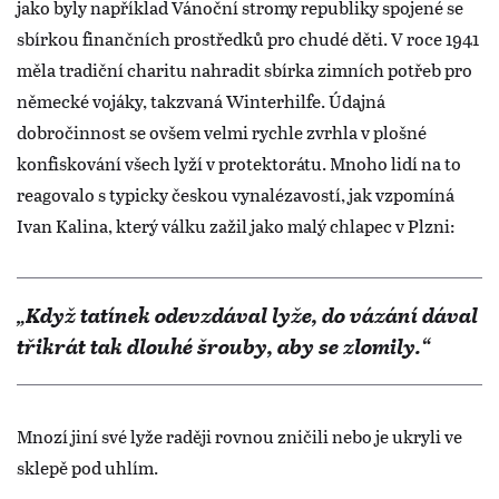
jako byly například Vánoční stromy republiky spojené se
sbírkou finančních prostředků pro chudé děti. V roce 1941
měla tradiční charitu nahradit sbírka zimních potřeb pro
německé vojáky, takzvaná Winterhilfe. Údajná
dobročinnost se ovšem velmi rychle zvrhla v plošné
konfiskování všech lyží v protektorátu. Mnoho lidí na to
reagovalo s typicky českou vynalézavostí, jak vzpomíná
Ivan Kalina, který válku zažil jako malý chlapec v Plzni:
„Když tatínek odevzdával lyže, do vázání dával
třikrát tak dlouhé šrouby, aby se zlomily.“
Mnozí jiní své lyže raději rovnou zničili nebo je ukryli ve
sklepě pod uhlím.