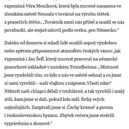
vzpomíná Věra Moníková, která byla nuceně nasazena ve
slezském městě Neusalz v továrně na výrobu štětek
z prasečích štětin. „Továrník mezi nás přišel a snažil se nás
povzbudit, ale stejně mluvil podle svého, pro Německo.“
Daleko od domova si mladí lidé snažili aspoň výzdobou
nebo zpěvem připomenout atmosféru českých vánoc, jak
vzpomíná i Jan Šefl, který nuceně pracoval na německé
ponorkové základně v norském Trondheimu: „Místnost
jsme vyzdobili tím, co kdo z nás ve městě sehnal a co jsme
si sami vyrobili – naší vlajkou s nápisem ‚Vlasti zdar!‘
Někteří naši chlapci dělali v truhlárně, a tak vyrobili i malý
stůl, kam jsme si dali, pokud kdo měl, fotky svých
nejmilejších. Zazpívali jsme si ‚Čechy krásné‘ a potom
i československou hymnu. Zbytek večera jsme strávili
vyprávěním o domově.“