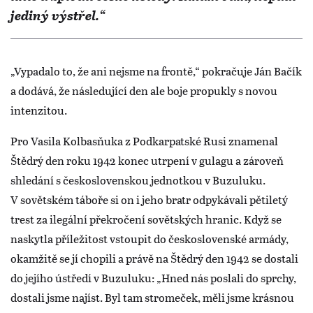
jediný výstřel.“
„Vypadalo to, že ani nejsme na frontě,“ pokračuje Ján Bačík
a dodává, že následující den ale boje propukly s novou
intenzitou.
Pro Vasila Kolbasňuka z Podkarpatské Rusi znamenal
Štědrý den roku 1942 konec utrpení v gulagu a zároveň
shledání s československou jednotkou v Buzuluku.
V sovětském táboře si on i jeho bratr odpykávali pětiletý
trest za ilegální překročení sovětských hranic. Když se
naskytla příležitost vstoupit do československé armády,
okamžitě se jí chopili a právě na Štědrý den 1942 se dostali
do jejího ústředí v Buzuluku: „Hned nás poslali do sprchy,
dostali jsme najíst. Byl tam stromeček, měli jsme krásnou