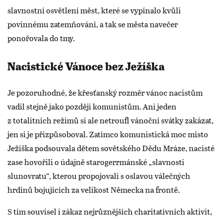
slavnostní osvětlení měst, které se vypínalo kvůli
povinnému zatemňování, a tak se města navečer
ponořovala do tmy.
Nacistické Vánoce bez Ježíška
Je pozoruhodné, že křesťanský rozměr vánoc nacistům
vadil stejně jako později komunistům. Ani jeden
z totalitních režimů si ale netroufl vánoční svátky zakázat,
jen si je přizpůsoboval. Zatímco komunistická moc místo
Ježíška podsouvala dětem sovětského Dědu Mráze, nacisté
zase hovořili o údajně starogerrmánské „slavnosti
slunovratu“, kterou propojovali s oslavou válečných
hrdinů bojujících za velikost Německa na frontě.
S tím souvisel i zákaz nejrůznějších charitativních aktivit,