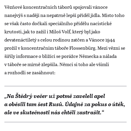
Vězňové koncentračních táborů spojovali vánoce
nanejvýš s nadějí na nepatrně lepší příděl jídla. Místo toho
se však často dočkali speciálního přídělu nacistické
krutosti, jak to zažil i Miloš Volf, který byl jako
devatenáctiletý s celou rodinou zatčen a Vánoce 1944
prožil v koncentračním táboře Flossenbürg. Mezi vězni se
šířily informace o blížící se porážce Německa a nálada
v táboře se mírně zlepšila. Němci si toho ale všimli
a rozhodli se zasáhnout:
„Na Štědrý večer už potmě zaveleli apel
a oběsili tam šest Rusů. Údajně za pokus o útěk,
ale ve skutečnosti nás chtěli zastrašit.“