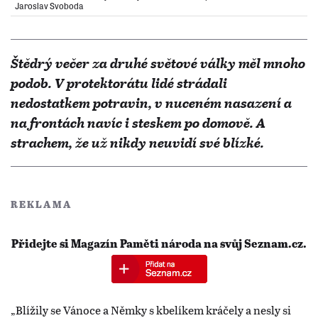
Jaroslav Svoboda
Štědrý večer za druhé světové války měl mnoho
podob. V protektorátu lidé strádali
nedostatkem potravin, v nuceném nasazení a
na frontách navíc i steskem po domově. A
strachem, že už nikdy neuvidí své blízké.
REKLAMA
Přidejte si Magazín Paměti národa na svůj Seznam.cz.
„Blížily se Vánoce a Němky s kbelíkem kráčely a nesly si