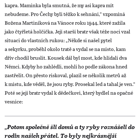
kapra. Maminka byla smutná, že my asi kapra mít
nebudeme. Pro Čechy byli těžko k sehnání,“ vzpomíná
Božena Martiníková na Vánoce roku 1944, které zažila
jako čtyřletá holčička. Její starší bratr však téže noci vzal
situaci do vlastních rukou: „Někde si našel pytel
a sekyrku, proběhl okolo tratě a vydal se na místo, kam
dřív chodil bruslit. Kousek dál byl most, kde hlídali dva
Němci. Kdyby ho zahlédli, mohli ho podle zákona hned
zastřelit. On přesto riskoval, plazil se několik metrů až
k místu, kde věděl, že jsou ryby. Prosekal led a tahal je ven.“
Poté se její bratr vydal k dědečkovi, který bydlel na opačné
vesnice:
„Potom společně šli domů a ty ryby roznášeli do
rodin našich přátel. To byly nejkrásnější