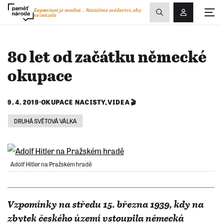
Zobrazit
Zapomínat je snadné...
Natáčíme svědectví, aby
nezmizela
Přihlášení/R
vyhledávání
80 let od začátku německé
okupace
9. 4. 2019
OKUPACE NACISTY
,
VIDEA 🎬
DRUHÁ SVĚTOVÁ VÁLKA
Adolf Hitler na Pražském hradě
Vzpomínky na středu 15. března 1939, kdy na
zbytek českého území vstoupila německá