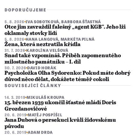
DOPORUČUJEME
5. 8. 2026
IVA SOBOTKOVÁ
,
BARBORA ŠŤASTNÁ
Otce jim zavraždil falešný „agent KGB“. Jeho lži
oklamaly stovky lidí
5. 8. 2026
HANA LANGOVÁ
,
MARKÉTA PILNÁ
Žena, která neztratila křídla
31. 7. 2026
KAROLÍNA VELŠOVÁ
Snad také vzpomínáš. Příběh zapomenutého
milostného památníku – I. díl
30. 7. 2026
DAVID HORÁK
Psycholožka Olha Sydorenko: Pokud máte dobrý
důvod něco dělat, dokážete téměř cokoli
SOUVISEJÍCÍ ČLÁNKY
14. 3. 2019
MIKULÁŠ KROUPA
15. březen 1939 ukončil šťastné mládí Doris
Grozdanovičové
20. 6. 2019
MATĚJ POSPÍŠIL
Jana Dubová o persekuci kvůli židovskému
původu
20. 6. 2019
ADAM DRDA