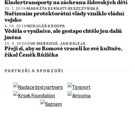
Kindertransporty na záchranu židovských dětí
25. 7. 2019
MARKÉTA BERNATT-RESZCZYŃSKÁ
Nařízením protektorátní vlády vzniklo vládní
vojsko
4. 10. 2019
MIKULÁŠ KROUPA
Věděla o vysílačce, ale gestapo chtělo jen další
jména
25. 6. 2020
IVA MARKOVÁ
,
JAN BALEJA
Přeji si, aby se Romové vraceli ke své kultuře,
říkal Čeněk Růžička
PARTNEŘI A SPONZOŘI