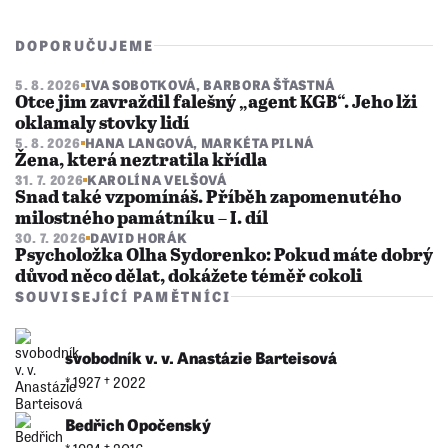
DOPORUČUJEME
5. 8. 2026
IVA SOBOTKOVÁ
,
BARBORA ŠŤASTNÁ
Otce jim zavraždil falešný „agent KGB“. Jeho lži
oklamaly stovky lidí
5. 8. 2026
HANA LANGOVÁ
,
MARKÉTA PILNÁ
Žena, která neztratila křídla
31. 7. 2026
KAROLÍNA VELŠOVÁ
Snad také vzpomínáš. Příběh zapomenutého
milostného památníku – I. díl
30. 7. 2026
DAVID HORÁK
Psycholožka Olha Sydorenko: Pokud máte dobrý
důvod něco dělat, dokážete téměř cokoli
SOUVISEJÍCÍ PAMĚTNÍCI
svobodník v. v. Anastázie Barteisová
* 1927 †︎ 2022
Bedřich Opočenský