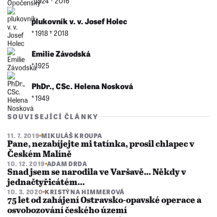
* 1924 †︎ 2016
plukovník v. v. Josef Holec
* 1918 †︎ 2018
Emilie Závodská
* 1925
PhDr., CSc. Helena Nosková
* 1949
SOUVISEJÍCÍ ČLÁNKY
11. 7. 2019
MIKULÁŠ KROUPA
Pane, nezabíjejte mi tatínka, prosil chlapec v
Českém Malíně
10. 12. 2019
ADAM DRDA
Snad jsem se narodila ve Varšavě… Někdy v
jednačtyřicátém...
10. 3. 2020
KRISTÝNA HIMMEROVÁ
75 let od zahájení Ostravsko-opavské operace a
osvobozování českého území