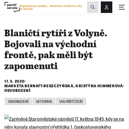
Zobrazit
Zapomínat je snadné...
Natáčíme svědectví, aby
nezmizela
Přihlášení/R
vyhledávání
Blaničtí rytíři z Volyně.
Bojovali na východní
frontě, pak měli být
zapomenuti
17. 5. 2020
MARKÉTA BERNATT-RESZCZYŃSKÁ
,
KRISTÝNA HIMMEROVÁ
OSVOBOZENÍ
OSVOBOZENÍ
VETERÁNI
VOLYŇŠTÍ ČEŠI