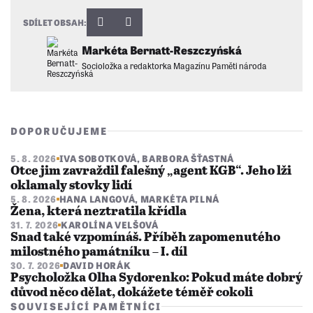
SDÍLET OBSAH:
Markéta Bernatt-Reszczyńská
Socioložka a redaktorka Magazínu Paměti národa
DOPORUČUJEME
5. 8. 2026
IVA SOBOTKOVÁ
,
BARBORA ŠŤASTNÁ
Otce jim zavraždil falešný „agent KGB“. Jeho lži
oklamaly stovky lidí
5. 8. 2026
HANA LANGOVÁ
,
MARKÉTA PILNÁ
Žena, která neztratila křídla
31. 7. 2026
KAROLÍNA VELŠOVÁ
Snad také vzpomínáš. Příběh zapomenutého
milostného památníku – I. díl
30. 7. 2026
DAVID HORÁK
Psycholožka Olha Sydorenko: Pokud máte dobrý
důvod něco dělat, dokážete téměř cokoli
SOUVISEJÍCÍ PAMĚTNÍCI