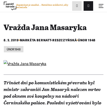
Zobrazit
Zapomínat je snadné...
Natáčíme svědectví, aby
nezmizela
Přihlášení/R
vyhledávání
Vražda Jana Masaryka
8. 3. 2019
MARKÉTA BERNATT-RESZCZYŃSKÁ
ÚNOR 1948
ÚNOR 1948
Třináct dní po komunistickém převratu byl
ministr zahraničí Jan Masaryk nalezen mrtev
pod oknem své koupelny na nádvoří
Černínského paláce. Poslední vyšetřování bylo