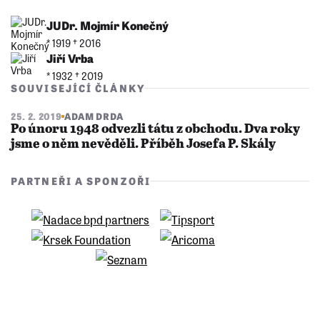
JUDr. Mojmír Konečný
* 1919 †︎ 2016
Jiří Vrba
* 1932 †︎ 2019
SOUVISEJÍCÍ ČLÁNKY
25. 2. 2019
ADAM DRDA
Po únoru 1948 odvezli tátu z obchodu. Dva roky
jsme o něm nevěděli. Příběh Josefa P. Skály
PARTNEŘI A SPONZOŘI