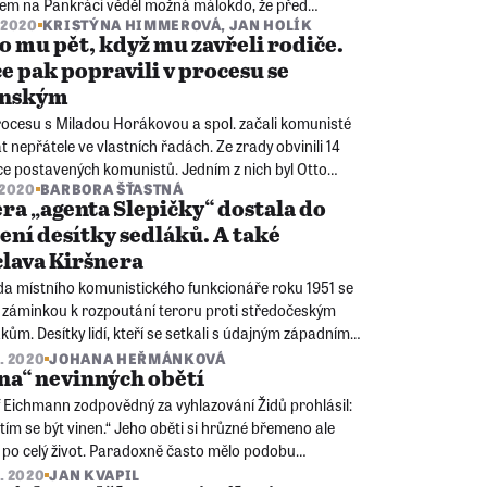
em na Pankráci věděl možná málokdo, že před
. 2020
KRISTÝNA HIMMEROVÁ
,
JAN HOLÍK
bným soudem stanula v Drážďanech v roce 1944 a
o mu pět, když mu zavřeli rodiče.
odsouzena k osmi letům vězení.
e pak popravili v procesu se
ánským
rocesu s Miladou Horákovou a spol. začali komunisté
t nepřátele ve vlastních řadách. Ze zrady obvinili 14
ce postavených komunistů. Jedním z nich byl Otto
. 2020
BARBORA ŠŤASTNÁ
. Jeho anglická žena skončila ve vězení, synové
ra „agenta Slepičky“ dostala do
vali po dětských domovech.
ení desítky sedláků. A také
lava Kiršnera
da místního komunistického funkcionáře roku 1951 se
a záminkou k rozpoutání teroru proti středočeským
kům. Desítky lidí, kteří se setkali s údajným západním
em Slepičkou, skončily v kriminálech.
5. 2020
JOHANA HEŘMÁNKOVÁ
na“ nevinných obětí
f Eichmann zodpovědný za vyhlazování Židů prohlásil:
tím se být vinen.“ Jeho oběti si hrůzné břemeno ale
 po celý život. Paradoxně často mělo podobu
lovitelné viny.
5. 2020
JAN KVAPIL