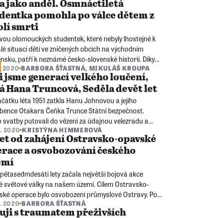
a jako anděl. Osmnáctiletá
dentka pomohla po válce dětem z
lí smrti
vou olomouckých studentek, které nebyly lhostejné k
lé situaci dětí ve zničených obcích na východním
nsku, patří k neznámé česko-slovenské historii. Díky
4. 2020
BARBORA ŠŤASTNÁ
,
MIKULÁŠ KROUPA
vanému svědectví Květoslavy Bartoňové ho můžete 75
i jsme generací velkého loučení,
o konci války objevit.
á Hana Truncová, Seděla devět let
čátku léta 1951 zatkla Hanu Johnovou a jejího
bence Otakara Čeňka Trunce Státní bezpečnost.
 svatby putovali do vězení za údajnou velezradu a
3. 2020
KRISTÝNA HIMMEROVÁ
áž. Milenci vydávali a roznášeli letáky vyzývající k
let od zahájení Ostravsko-opavské
nské odvaze a pomáhali lidem přes hranice.
race a osvobozování českého
emí
pětasedmdesáti lety začala největší bojová akce
é světové války na našem území. Cílem Ostravsko-
ské operace bylo osvobození průmyslové Ostravy. Po
2. 2020
BARBORA ŠŤASTNÁ
 rudoarmějců bojovali vojáci 1. československého
uji s traumatem přeživších
dního sboru.