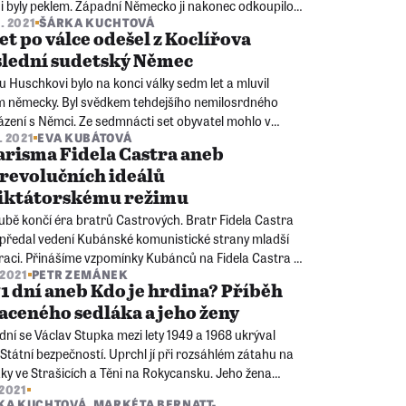
ni byly peklem. Západní Německo ji nakonec odkoupilo
6. 2021
ŠÁRKA KUCHTOVÁ
vizy.
let po válce odešel z Koclířova
slední sudetský Němec
u Huschkovi bylo na konci války sedm let a mluvil
m německy. Byl svědkem tehdejšího nemilosrdného
ázení s Němci. Ze sedmnácti set obyvatel mohlo v
. 2021
EVA KUBÁTOVÁ
lsdorfu zůstat jen pět rodin, Huschkovi uchránil od
risma Fidela Castra aneb
dlení neněmecký původ maminky.
revolučních ideálů
diktátorskému režimu
ubě končí éra bratrů Castrových. Bratr Fidela Castra
 předal vedení Kubánské komunistické strany mladší
raci. Přinášíme vzpomínky Kubánců na Fidela Castra z
 2021
PETR ZEMÁNEK
ti národa.
1 dní aneb Kdo je hrdina? Příběh
aceného sedláka a jeho ženy
 dní se Václav Stupka mezi lety 1949 a 1968 ukrýval
Státní bezpečností. Uprchl jí při rozsáhlém zátahu na
ky ve Strašicích a Těni na Rokycansku. Jeho žena
 2021
ím vychovala čtyři dcery.
KA KUCHTOVÁ
,
MARKÉTA BERNATT-