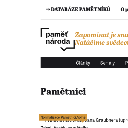
⇒ DATABÁZE PAMĚTNÍKŮ
O 
Zapomínat je sna
Natáčíme svědect
Články
Seriály
P
Pamětníci
Normalizace
,
Pamětníci
,
Volné