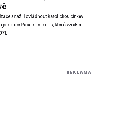
vě
zace snažili ovládnout katolickou církev
organizace Pacem in terris, která vznikla
1971.
REKLAMA