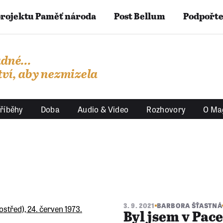
projektu Paměť národa
Post Bellum
Podpořte
dné...
ví, aby nezmizela
říběhy
Doba
Audio & Video
Rozhovory
O Ma
3. 9. 2021
BARBORA ŠŤASTNÁ
Byl jsem v Pace