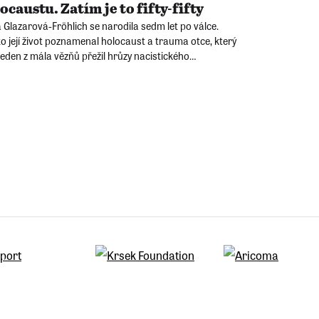
ocaustu. Zatím je to fifty-fifty
 Glazarová-Fröhlich se narodila sedm let po válce.
o její život poznamenal holocaust a trauma otce, který
jeden z mála vězňů přežil hrůzy nacistického
zovacího tábora Treblinka.