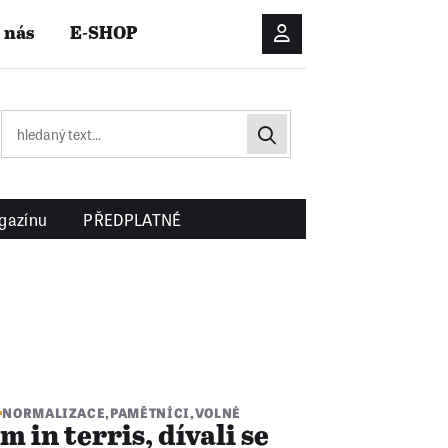
 nás
E-SHOP
Přihlášení/Registrac
gazínu
PŘEDPLATNÉ
NORMALIZACE
,
PAMĚTNÍCI
,
VOLNÉ
m in terris, dívali se