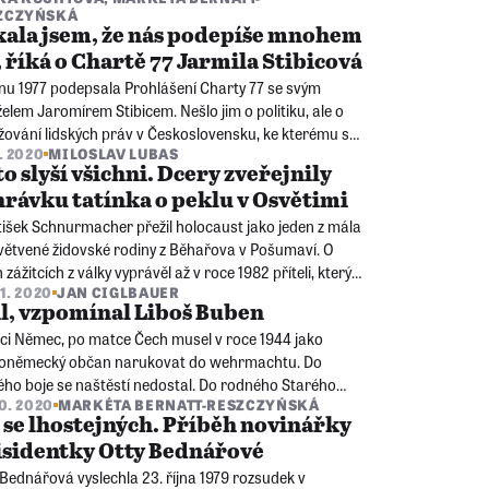
ZCZYŃSKÁ
ala jsem, že nás podepíše mnohem
, říká o Chartě 77 Jarmila Stibicová
dnu 1977 podepsala Prohlášení Charty 77 se svým
lem Jaromírem Stibicem. Nešlo jim o politiku, ale o
žování lidských práv v Československu, ke kterému se
2. 2020
MILOSLAV LUBAS
nistická moc zavázala.
to slyší všichni. Dcery zveřejnily
rávku tatínka o peklu v Osvětimi
tišek Schnurmacher přežil holocaust jako jeden z mála
zvětvené židovské rodiny z Běhařova v Pošumaví. O
 zážitcích z války vyprávěl až v roce 1982 příteli, který
11. 2020
JAN CIGLBAUER
atočil na magnetofon. Nahrávku poskytly jeho dcery
l, vzpomínal Liboš Buben
ti národa.
tci Němec, po matce Čech musel v roce 1944 jako
koněmecký občan narukovat do wehrmachtu. Do
ého boje se naštěstí nedostal. Do rodného Starého
10. 2020
MARKÉTA BERNATT-RESZCZYŃSKÁ
 se vrátil rok po válce a vše bylo jinak.
 se lhostejných. Příběh novinářky
isidentky Otty Bednářové
Bednářová vyslechla 23. října 1979 rozsudek v