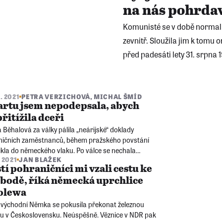
na nás pohrda
Komunisté se v době normali
zevnitř. Sloužila jim k tomu 
před padesáti lety 31. srpna 
8. 2021
PETRA VERZICHOVÁ
,
MICHAL ŠMÍD
rtu jsem nepodepsala, abych
řitížila dceři
 Běhalová za války pálila „neárijské“ doklady
zničních zaměstnanců, během pražského povstání
ikla do německého vlaku. Po válce se nechala
. 2021
JAN BLAŽEK
ědčit ke vstupu do komunistické strany. Definitivní
tí pohraničníci mi vzali cestu ke
ízlivění přinesla srpnová okupace roku 1968.
bodě, říká německá uprchlice
olewa
 východní Němka se pokusila překonat železnou
u v Československu. Neúspěšně. Věznice v NDR pak