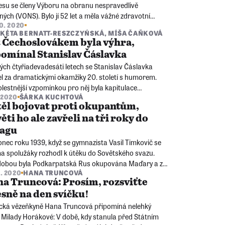
esu se členy Výboru na obranu nespravedlivě
ných (VONS). Bylo jí 52 let a měla vážné zdravotní
10. 2020
émy. Do vězení na tři roky ji soud poslal za podvracení
KÉTA BERNATT-RESZCZYŃSKÁ
,
MÍŠA ČAŇKOVÁ
liky.
 Čechoslovákem byla výhra,
omínal Stanislav Čáslavka
ých čtyřiadevadesáti letech se Stanislav Čáslavka
el za dramatickými okamžiky 20. století s humorem.
lestnější vzpomínkou pro něj byla kapitulace
. 2020
ŠÁRKA KUCHTOVÁ
oslovenska po mnichovské dohodě.
ěl bojovat proti okupantům,
ěti ho ale zavřeli na tři roky do
lagu
onec roku 1939, když se gymnazista Vasil Timkovič se
a spolužáky rozhodl k útěku do Sovětského svazu.
dobou byla Podkarpatská Rus okupována Maďary a z
6. 2020
HANA TRUNCOVÁ
eké polské hranice se stala hranice sovětská.
a Truncová: Prosím, rozsviťte
sně na den svíčku!
tická vězeňkyně Hana Truncová připomíná nelehký
 Milady Horákové: V době, kdy stanula před Státním