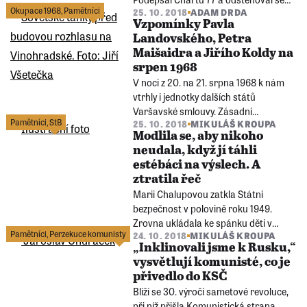
Okupace 1968
,
Pamětníci
25. 10. 2018
ADAM DRDA
na venkov, kde chtěl žít s rodinou. StB
Vzpomínky Pavla
je ovšem z jejich domu záhy vyhnala.
Landovského, Petra
Maišaidra a Jiřího Koldy na
srpen 1968
V noci z 20. na 21. srpna 1968 k nám
vtrhly i jednotky dalších států
Varšavské smlouvy. Zásadní
Pamětníci
,
StB
25. 10. 2018
MIKULÁŠ KROUPA
rozhodnutí však padla v Moskvě a
Modlila se, aby nikoho
sovětská armáda tu zůstala přes 20
neudala, když jí táhli
let.
estébáci na výslech. A
ztratila řeč
Marii Chalupovou zatkla Státní
bezpečnost v polovině roku 1949.
Zrovna ukládala ke spánku děti v
Pamětníci
,
Perzekuce komunisty
24. 10. 2018
MIKULÁŠ KROUPA
mateřské školce. Policisti jí oznámili, že
„Inklinovali jsme k Rusku,“
za chvilku bude zpátky. Vrátila se za
vysvětlují komunisté, co je
osm a půl roku.
přivedlo do KSČ
Blíží se 30. výročí sametové revoluce,
při níž přišla Komunistická strana