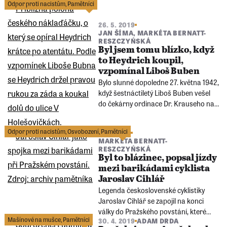
Odpor proti nacistům
,
Pamětníci
hranice s Rakouskem, a umožnilo tak
tisícům občanům NDR emigrovat přes
26. 5. 2019
Rakousko do západního Německa.
JAN ŠÍMA
,
MARKÉTA BERNATT-
RESZCZYŃSKÁ
Byl jsem tomu blízko, když
to Heydrich koupil,
vzpomínal Liboš Buben
Bylo slunné dopoledne 27. května 1942,
když šestnáctiletý Liboš Buben vešel
do čekárny ordinace Dr. Krauseho na
Kirchmayerově třídě (dnešní
Zenklova). Zanedlouho uslyšel z
Odpor proti nacistům
,
Osvobození
,
Pamětníci
4. 5. 2019
nedaleké zatáčky tlumenou ránu.
MARKÉTA BERNATT-
RESZCZYŃSKÁ
Byl to blázinec, popsal jízdy
mezi barikádami cyklista
Jaroslav Cihlář
Legenda československé cyklistiky
Jaroslav Cihlář se zapojil na konci
války do Pražského povstání, které
Mašínové na mušce
,
Pamětníci
30. 4. 2019
ADAM DRDA
vypuklo v sobotu 5. května.