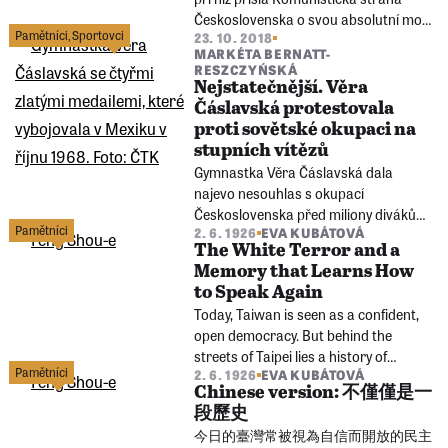
Československa o svou absolutní moc.
Pamětníci
,
Sportovci
23. 10. 2018
Jací lidé, s jakými životními osudy, se ke
MARKÉTA BERNATT-
komunismu stále hlásí?
RESZCZYŃSKÁ
Nejstatečnější. Věra
Čáslavská protestovala
proti sovětské okupaci na
stupních vítězů
Gymnastka Věra Čáslavská dala
najevo nesouhlas s okupací
Československa před miliony diváků
Pamětníci
2. 6. 1926
EVA KUBÁTOVÁ
na celém světě, když na olympiádě v
The White Terror and a
Mexiku odvrátila hlavu při sovětské
Memory that Learns How
hymně.
to Speak Again
Today, Taiwan is seen as a confident,
open democracy. But behind the
streets of Taipei lies a history of
Pamětníci
2. 6. 1926
EVA KUBÁTOVÁ
enforced silence: nearly forty years of
Chinese version: 不僅僅是一
White Terror, a period of repression
段歷史
from 1949 to 1987.
今日的臺灣常被視為自信而開放的民主