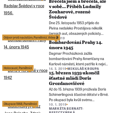
Brečela jsem a brečela, ale
v sobě... Příběh Ludmily
Zouharové, rozené
Švédové
Dne 25. listopadu 1953 přijelo do
Pivína nedaleko Prostějova několik
černých aut, obsazených policisty.
Odpor proti nacistům
,
Pamětníci
,
Videa 🎬
9. 4. 2019
Ludmile Zouharové (tehdy Švédové)
Bombardování Prahy 14.
bylo sedm let.
února 1945
Dagmar Procházková zažila
bombardování Prahy Američany na
Karlově náměstí, které patřilo k nejvíce
Holocaust
,
Pamětníci
14. 3. 2019
MIKULÁŠ KROUPA
zasaženým místům.
15. březen 1939 ukončil
šťastné mládí Doris
Grozdanovičové
Až do 15. března 1939 prožívala Doris
Schimerlingová šťastné dětství v Brně.
Po okupaci byla kvůli svému
Okupace 1968
,
Pamětníci
10. 1. 2019
židovskému původu vyloučena z
MARKÉTA BERNATT-
gymnázia.
RESZCZYŃSKÁ