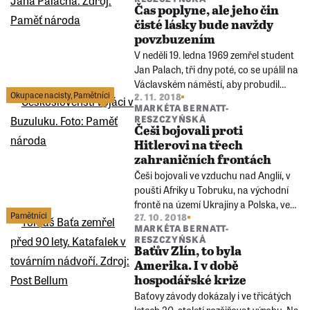
Čas poplyne, ale jeho čin
čisté lásky bude navždy
povzbuzením
V neděli 19. ledna 1969 zemřel student
Jan Palach, tři dny poté, co se upálil na
Václavském náměstí, aby probudil
Okupace nacisty
,
Pamětníci
2. 11. 2018
českou společnost upadající do
MARKÉTA BERNATT-
letargie po srpnové okupaci.
RESZCZYŃSKÁ
Češi bojovali proti
Hitlerovi na třech
zahraničních frontách
Češi bojovali ve vzduchu nad Anglií, v
poušti Afriky u Tobruku, na východní
frontě na území Ukrajiny a Polska, ve
Pamětníci
27. 10. 2018
Francii u Dunkerque a při
MARKÉTA BERNATT-
osvobozování území Československa.
RESZCZYŃSKÁ
A nebyli to jen profesionální vojáci, ale i
Baťův Zlín, to byla
tisíce dobrovolníků, mužů i žen.
Amerika. I v době
hospodářské krize
Baťovy závody dokázaly i ve třicátých
letech 20. století rozšiřovat výrobu. Na