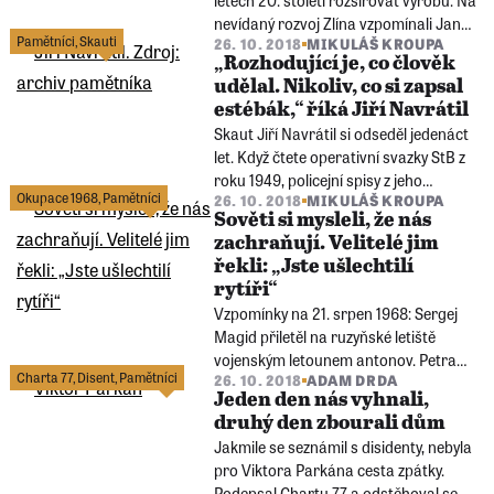
nevídaný rozvoj Zlína vzpomínali Jan
Pamětníci
,
Skauti
26. 10. 2018
MIKULÁŠ KROUPA
Čipera, syn Baťova finančního ředitele,
„Rozhodující je, co člověk
a Zdenka Slezáková. Vizionář Tomáš
udělal. Nikoliv, co si zapsal
Baťa zemřel před 90 lety.
estébák,“ říká Jiří Navrátil
Skaut Jiří Navrátil si odseděl jedenáct
let. Když čtete operativní svazky StB z
roku 1949, policejní spisy z jeho
Okupace 1968
,
Pamětníci
26. 10. 2018
MIKULÁŠ KROUPA
jedenáctiletého věznění, neubráníte se
Sověti si mysleli, že nás
slzám.
zachraňují. Velitelé jim
řekli: „Jste ušlechtilí
rytíři“
Vzpomínky na 21. srpen 1968: Sergej
Magid přiletěl na ruzyňské letiště
vojenským letounem antonov. Petra
Charta 77
,
Disent
,
Pamětníci
26. 10. 2018
ADAM DRDA
Erbanová nedošla ráno do práce, v
Jeden den nás vyhnali,
Liberci ji postřelil sovětský voják.
druhý den zbourali dům
Jakmile se seznámil s disidenty, nebyla
pro Viktora Parkána cesta zpátky.
Podepsal Chartu 77 a odstěhoval se