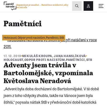
Zobrazit
Zapomínat je snadné...
Natáčíme svědectví, aby
nezmizela
Přihlášení/R
vyhledávání
Pamětníci
Holocaust
,
Odpor proti nacistům
,
Pamětníci
,
StB
17. 12. 2019
MIKULÁŠ KROUPA
,
JANA HANSLÍKOVÁ
HOLOCAUST
,
ODPOR PROTI NACISTŮM
,
PAMĚTNÍCI
,
STB
Adventy jsem trávila v
Bartolomějské, vzpomínala
Květoslava Neradová
„Advent byla doba docházení do Bartolomějské. V té době
jsem z toho vždycky zhubla, takže na Vánoce jsem byla
štíhlá,“ popsala nátlak StB v předvánoční době katolická