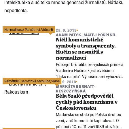
intelektuálka a učitelka mnoha generací žurnalistů. Nátlaku
nepodlehla.
Předchozí
stránka
Normalizace
,
Pamětníci
,
Videa 🎬
25. 9. 2019
ADAM PATYK
,
MATĚJ POSPÍŠIL
Ničil komunistické
symboly a transparenty.
Hučín se nesmířil s
normalizací
Policejní brutalita při výsleších přiměla
Vladimíra Hučína k ještě většímu
"tlaku na pilu": Výbušninami vyhazoval
Pamětníci
,
Sametová revoluce
,
Volné
12. 9. 2019
do povětří vitríny KSČ, Lidových milicí
MARKÉTA BERNATT-
či Svazu Československo-sovětského
RESZCZYŃSKÁ
přátelství.
Béla Szaló předpověděl
rychlý pád komunismu v
Československu
Maďarsko se stalo po Polsku druhou
zemí, v níž komunisté kapitulovali. O
půlnoci z 10. na 11. září 1989 otevřelo