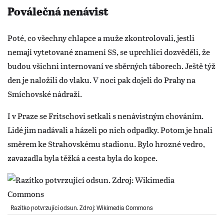
Poválečná nenávist
Poté, co všechny chlapce a muže zkontrolovali, jestli
nemají vytetované znamení SS, se uprchlíci dozvěděli, že
budou všichni internovaní ve sběrných táborech. Ještě týž
den je naložili do vlaku. V noci pak dojeli do Prahy na
Smíchovské nádraží.
I v Praze se Fritschovi setkali s nenávistným chováním.
Lidé jim nadávali a házeli po nich odpadky. Potom je hnali
směrem ke Strahovskému stadionu. Bylo hrozné vedro,
zavazadla byla těžká a cesta byla do kopce.
Razítko potvrzující odsun. Zdroj: Wikimedia Commons