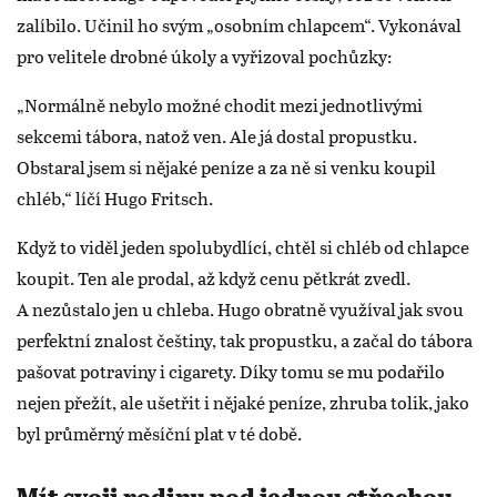
zalíbilo. Učinil ho svým „osobním chlapcem“. Vykonával
pro velitele drobné úkoly a vyřizoval pochůzky:
„Normálně nebylo možné chodit mezi jednotlivými
sekcemi tábora, natož ven. Ale já dostal propustku.
Obstaral jsem si nějaké peníze a za ně si venku koupil
chléb,“ líčí Hugo Fritsch.
Když to viděl jeden spolubydlící, chtěl si chléb od chlapce
koupit. Ten ale prodal, až když cenu pětkrát zvedl.
A nezůstalo jen u chleba. Hugo obratně využíval jak svou
perfektní znalost češtiny, tak propustku, a začal do tábora
pašovat potraviny i cigarety. Díky tomu se mu podařilo
nejen přežít, ale ušetřit i nějaké peníze, zhruba tolik, jako
byl průměrný měsíční plat v té době.