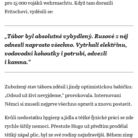
pro 15 000 vojáků wehrmachtu. Když tam dorazili
Fritschovi, vyděsili se:
„Tábor byl absolutně vybydlený. Rusové z něj
odnesli naprosto všechno. Vytrhali elektřinu,
vodovodní kohoutky i potrubí, odvezli
i kamna.“
Zubožený stav tábora zděsil i jindy optimistickou babičku:
„Odsud už živí nevyjdeme,“ prorokovala. Internovaní
Němci si museli nejprve všechno opravit a znovu postavit.
Kvůli nedostatku hygieny a jídla a těžké fyzické práci se zde
rychle šířily nemoci. Přestože Hugo už předtím prodělal
těžký zápal plic, byl ze své rodiny nejzdravější. Během zimy