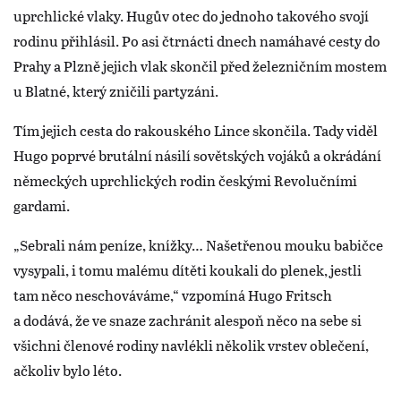
uprchlické vlaky. Hugův otec do jednoho takového svojí
rodinu přihlásil. Po asi čtrnácti dnech namáhavé cesty do
Prahy a Plzně jejich vlak skončil před železničním mostem
u Blatné, který zničili partyzáni.
Tím jejich cesta do rakouského Lince skončila. Tady viděl
Hugo poprvé brutální násilí sovětských vojáků a okrádání
německých uprchlických rodin českými Revolučními
gardami.
„Sebrali nám peníze, knížky… Našetřenou mouku babičce
vysypali, i tomu malému dítěti koukali do plenek, jestli
tam něco neschováváme,“ vzpomíná Hugo Fritsch
a dodává, že ve snaze zachránit alespoň něco na sebe si
všichni členové rodiny navlékli několik vrstev oblečení,
ačkoliv bylo léto.