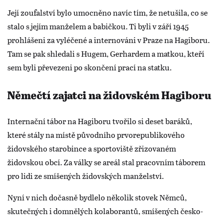
Její zoufalství bylo umocněno navíc tím, že netušila, co se
stalo s jejím manželem a babičkou. Ti byli v září 1945
prohlášeni za vyléčené a internováni v Praze na Hagiboru.
Tam se pak shledali s Hugem, Gerhardem a matkou, kteří
sem byli převezeni po skončení prací na statku.
Němečtí zajatci na židovském Hagiboru
Internační tábor na Hagiboru tvořilo si deset baráků,
které stály na místě původního prvorepublikového
židovského starobince a sportoviště zřizovaném
židovskou obcí. Za války se areál stal pracovním táborem
pro lidi ze smíšených židovských manželství.
Nyní v nich dočasně bydlelo několik stovek Němců,
skutečných i domnělých kolaborantů, smíšených česko-