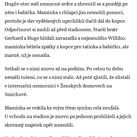
Hugův otec měl nemocné srdce a zhroutil se a později po
něm i babička. Maminka s chlapci jim nemohli pomoci,
protože je dav vyděšených uprchlíků tlačil dál do kopce.
Odpočinout si mohli až před stadionem. Starší bratr
Gerhard a Hugo hlídali zavazadla a nejmenšího Williho,
maminka běžela zpátky z kopce pro tatínka a babičku, ale
marně, už je nenašla.
Setkali se s nimi znovu až na podzim. Po celou tu dobu
neměli tušení, co se s nimi stalo. Až poté zjistili, že zůstali
v internační nemocnici v Ženských domovech na
Smíchově.
Maminka se vrátila ke svým třem synům celá zoufalá.
U vchodu na stadion je znovu po jednom prohlíželi a jejich
skromný majetek opět zmenšili.