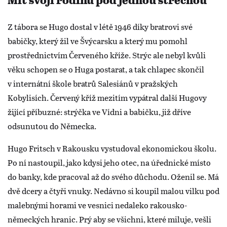
Mít svoji rodinu pod jednou střechou
Z tábora se Hugo dostal v létě 1946 díky bratrovi své
babičky, který žil ve Švýcarsku a který mu pomohl
prostřednictvím Červeného kříže. Strýc ale nebyl kvůli
věku schopen se o Huga postarat, a tak chlapec skončil
v internátní škole bratrů Salesiánů v pražských
Kobylisích. Červený kříž mezitím vypátral další Hugovy
žijící příbuzné: strýčka ve Vídni a babičku, již dříve
odsunutou do Německa.
Hugo Fritsch v Rakousku vystudoval ekonomickou školu.
Po ní nastoupil, jako kdysi jeho otec, na úřednické místo
do banky, kde pracoval až do svého důchodu. Oženil se. Má
dvě dcery a čtyři vnuky. Nedávno si koupil malou vilku pod
malebnými horami ve vesnici nedaleko rakousko-
německých hranic. Prý aby se všichni, které miluje, vešli