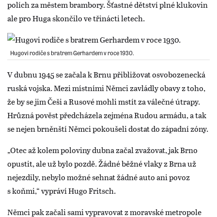
polích za městem brambory. Šťastné dětství plné klukovin
ale pro Huga skončilo ve třinácti letech.
Hugovi rodiče s bratrem Gerhardem v roce 1930.
V dubnu 1945 se začala k Brnu přibližovat osvobozenecká
ruská vojska. Mezi místními Němci zavládly obavy z toho,
že by se jim Češi a Rusové mohli mstít za válečné útrapy.
Hrůzná pověst předcházela zejména Rudou armádu, a tak
se nejen brněnští Němci pokoušeli dostat do západní zóny.
„Otec až kolem poloviny dubna začal zvažovat, jak Brno
opustit, ale už bylo pozdě. Žádné běžné vlaky z Brna už
nejezdily, nebylo možné sehnat žádné auto ani povoz
s koňmi,“ vypráví Hugo Fritsch.
Němci pak začali sami vypravovat z moravské metropole