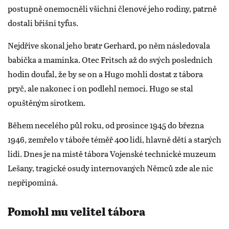
postupně onemocněli všichni členové jeho rodiny, patrně
dostali břišní tyfus.
Nejdříve skonal jeho bratr Gerhard, po něm následovala
babička a maminka. Otec Fritsch až do svých posledních
hodin doufal, že by se on a Hugo mohli dostat z tábora
pryč, ale nakonec i on podlehl nemoci. Hugo se stal
opuštěným sirotkem.
Během necelého půl roku, od prosince 1945 do března
1946, zemřelo v táboře téměř 400 lidí, hlavně dětí a starých
lidí. Dnes je na místě tábora Vojenské technické muzeum
Lešany, tragické osudy internovaných Němců zde ale nic
nepřipomíná.
Pomohl mu velitel tábora