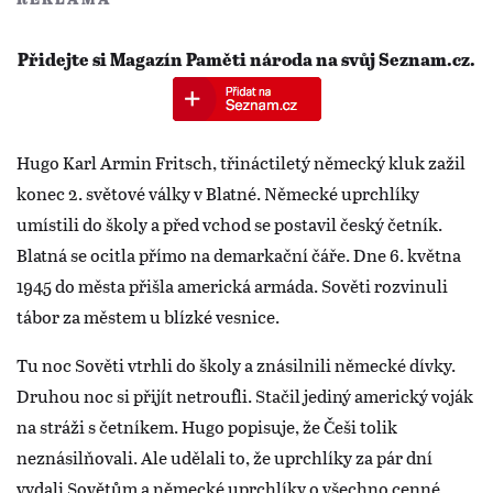
Přidejte si Magazín Paměti národa na svůj Seznam.cz.
Hugo Karl Armin Fritsch, třináctiletý německý kluk zažil
konec 2. světové války v Blatné. Německé uprchlíky
umístili do školy a před vchod se postavil český četník.
Blatná se ocitla přímo na demarkační čáře. Dne 6. května
1945 do města přišla americká armáda. Sověti rozvinuli
tábor za městem u blízké vesnice.
Tu noc Sověti vtrhli do školy a znásilnili německé dívky.
Druhou noc si přijít netroufli. Stačil jediný americký voják
na stráži s četníkem. Hugo popisuje, že Češi tolik
neznásilňovali. Ale udělali to, že uprchlíky za pár dní
vydali Sovětům a německé uprchlíky o všechno cenné