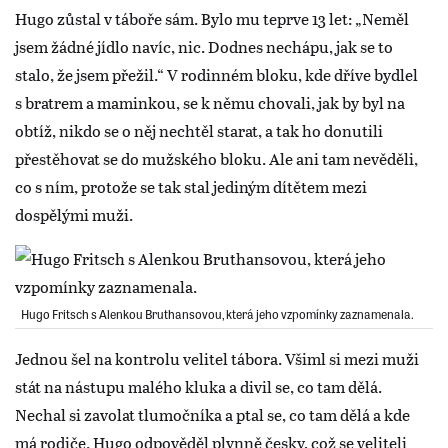
Hugo zůstal v táboře sám. Bylo mu teprve 13 let: „Neměl
jsem žádné jídlo navíc, nic. Dodnes nechápu, jak se to
stalo, že jsem přežil.“ V rodinném bloku, kde dříve bydlel
s bratrem a maminkou, se k němu chovali, jak by byl na
obtíž, nikdo se o něj nechtěl starat, a tak ho donutili
přestěhovat se do mužského bloku. Ale ani tam nevěděli,
co s ním, protože se tak stal jediným dítětem mezi
dospělými muži.
Hugo Fritsch s Alenkou Bruthansovou, která jeho vzpomínky zaznamenala.
Jednou šel na kontrolu velitel tábora. Všiml si mezi muži
stát na nástupu malého kluka a divil se, co tam dělá.
Nechal si zavolat tlumočníka a ptal se, co tam dělá a kde
má rodiče. Hugo odpověděl plynně česky, což se veliteli