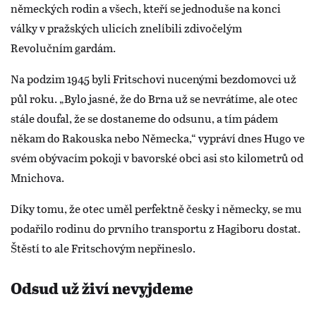
německých rodin a všech, kteří se jednoduše na konci
války v pražských ulicích znelíbili zdivočelým
Revolučním gardám.
Na podzim 1945 byli Fritschovi nucenými bezdomovci už
půl roku. „Bylo jasné, že do Brna už se nevrátíme, ale otec
stále doufal, že se dostaneme do odsunu, a tím pádem
někam do Rakouska nebo Německa,“ vypráví dnes Hugo ve
svém obývacím pokoji v bavorské obci asi sto kilometrů od
Mnichova.
Díky tomu, že otec uměl perfektně česky i německy, se mu
podařilo rodinu do prvního transportu z Hagiboru dostat.
Štěstí to ale Fritschovým nepřineslo.
Odsud už živí nevyjdeme