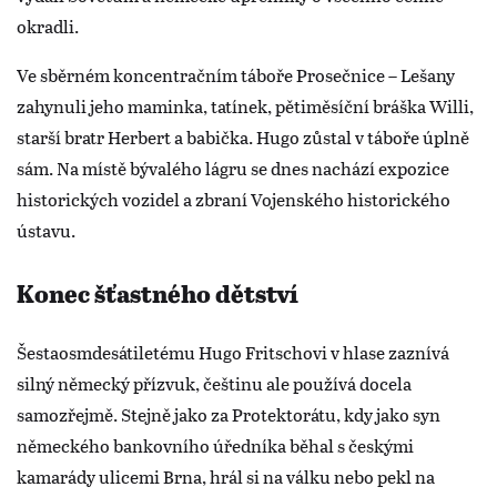
okradli.
Ve sběrném koncentračním táboře Prosečnice – Lešany
zahynuli jeho maminka, tatínek, pětiměsíční bráška Willi,
starší bratr Herbert a babička. Hugo zůstal v táboře úplně
sám. Na místě bývalého lágru se dnes nachází expozice
historických vozidel a zbraní Vojenského historického
ústavu.
Konec šťastného dětství
Šestaosmdesátiletému Hugo Fritschovi v hlase zaznívá
silný německý přízvuk, češtinu ale používá docela
samozřejmě. Stejně jako za Protektorátu, kdy jako syn
německého bankovního úředníka běhal s českými
kamarády ulicemi Brna, hrál si na válku nebo pekl na