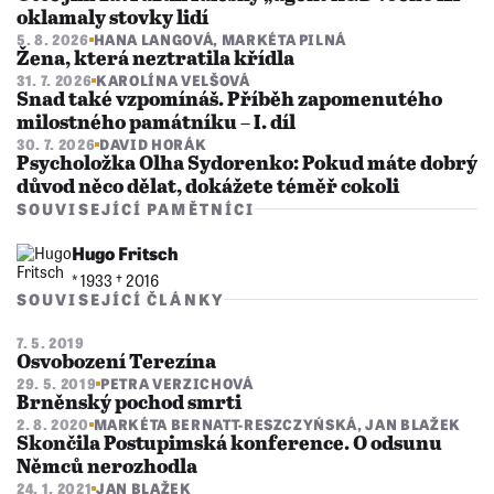
oklamaly stovky lidí
5. 8. 2026
HANA LANGOVÁ
,
MARKÉTA PILNÁ
Žena, která neztratila křídla
31. 7. 2026
KAROLÍNA VELŠOVÁ
Snad také vzpomínáš. Příběh zapomenutého
milostného památníku – I. díl
30. 7. 2026
DAVID HORÁK
Psycholožka Olha Sydorenko: Pokud máte dobrý
důvod něco dělat, dokážete téměř cokoli
SOUVISEJÍCÍ PAMĚTNÍCI
Hugo Fritsch
* 1933 †︎ 2016
SOUVISEJÍCÍ ČLÁNKY
7. 5. 2019
Osvobození Terezína
29. 5. 2019
PETRA VERZICHOVÁ
Brněnský pochod smrti
2. 8. 2020
MARKÉTA BERNATT-RESZCZYŃSKÁ
,
JAN BLAŽEK
Skončila Postupimská konference. O odsunu
Němců nerozhodla
24. 1. 2021
JAN BLAŽEK