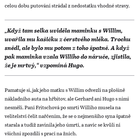
celou dobu putování strádal z nedostatku vhodné stravy.
„Když tam selka uviděla maminku s Willim,
uvařila mu kašičku z čerstvého mléka. Trochu
snědl, ale bylo mu potom z toho špatně. A když
pak maminka vzala Williho do náruče, zjistila,
že je mrtvý,“ vzpomíná Hugo.
Pamatuje si, jak jeho matku s Willim odvezli na plošině
nákladního auta na hřbitov, ale Gerhard ani Hugo s nimi
nesměli. Paní Fritschová po smrti Williho musela na
velitelství čelit nařčením, že se o nejmenšího syna špatně
starala a tudíž zavinila jeho úmrtí, a navíc se kvůli ní
všichni zpozdili s prací na žních.