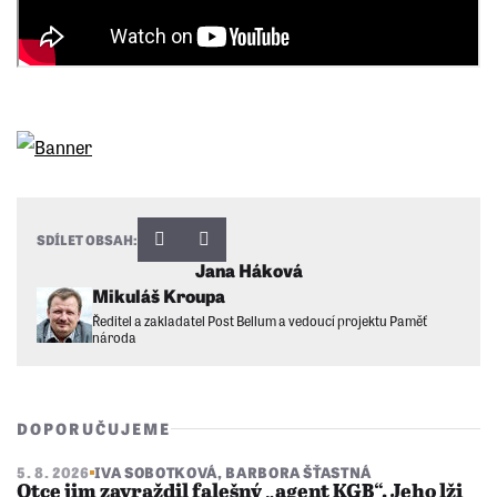
SDÍLET OBSAH:
Jana Háková
Mikuláš Kroupa
Ředitel a zakladatel Post Bellum a vedoucí projektu Paměť
národa
DOPORUČUJEME
5. 8. 2026
IVA SOBOTKOVÁ
,
BARBORA ŠŤASTNÁ
Otce jim zavraždil falešný „agent KGB“. Jeho lži