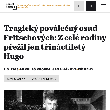
Zobrazit
Zapomínat je snadné...
Natáčíme svědectví, aby
nezmizela
Přihlášení/R
vyhledávání
Tragický poválečný osud
Fritschových: Z celé rodiny
přežil jen třináctiletý
Hugo
7. 5. 2019
MIKULÁŠ KROUPA
,
JANA HÁKOVÁ
PŘÍBĚHY
KONEC VÁLKY
VYSÍDLENÍ NĚMCŮ