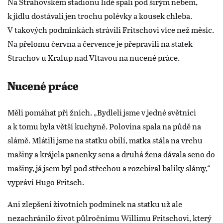
Na Strahovském stadionu lidé spali pod širým nebem,
k jídlu dostávali jen trochu polévky a kousek chleba.
V takových podmínkách strávili Fritschovi více než měsíc.
Na přelomu června a července je přepravili na statek
Strachov u Kralup nad Vltavou na nucené práce.
Nucené práce
Měli pomáhat při žních. „Bydleli jsme v jedné světnici
a k tomu byla větší kuchyně. Polovina spala na půdě na
slámě. Mlátili jsme na statku obilí, matka stála na vrchu
mašiny a krájela panenky sena a druhá žena dávala seno do
mašiny, já jsem byl pod střechou a rozebíral balíky slámy,“
vypráví Hugo Fritsch.
Ani zlepšení životních podmínek na statku už ale
nezachránilo život půlročnímu Willimu Fritschovi, který