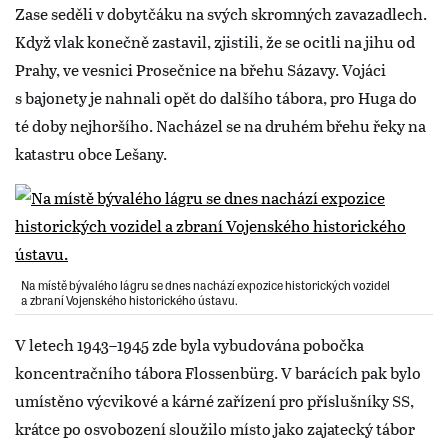
Zase seděli v dobytčáku na svých skromných zavazadlech.
Když vlak konečně zastavil, zjistili, že se ocitli na jihu od
Prahy, ve vesnici Prosečnice na břehu Sázavy. Vojáci
s bajonety je nahnali opět do dalšího tábora, pro Huga do
té doby nejhoršího. Nacházel se na druhém břehu řeky na
katastru obce Lešany.
Na místě bývalého lágru se dnes nachází expozice historických vozidel
a zbraní Vojenského historického ústavu.
V letech 1943–1945 zde byla vybudována pobočka
koncentračního tábora Flossenbürg. V barácích pak bylo
umístěno výcvikové a kárné zařízení pro příslušníky SS,
krátce po osvobození sloužilo místo jako zajatecký tábor