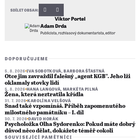
SDÍLET OBSAH:
Viktor Portel
Adam Drda
Publicista, rozhlasový dokumentarista, editor
DOPORUČUJEME
5. 8. 2026
IVA SOBOTKOVÁ
,
BARBORA ŠŤASTNÁ
Otce jim zavraždil falešný „agent KGB“. Jeho lži
oklamaly stovky lidí
5. 8. 2026
HANA LANGOVÁ
,
MARKÉTA PILNÁ
Žena, která neztratila křídla
31. 7. 2026
KAROLÍNA VELŠOVÁ
Snad také vzpomínáš. Příběh zapomenutého
milostného památníku – I. díl
30. 7. 2026
DAVID HORÁK
Psycholožka Olha Sydorenko: Pokud máte dobrý
důvod něco dělat, dokážete téměř cokoli
SOUVISEJÍCÍ PAMĚTNÍCI