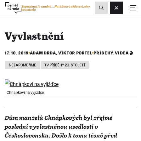
Zobrazit
Zapomínat je snadné...
Natáčíme svědectví, aby
nezmizela
Přihlášení/R
vyhledávání
Vyvlastnění
17. 10. 2019
ADAM DRDA
,
VIKTOR PORTEL
PŘÍBĚHY
,
VIDEA 🎬
NEZAPOMEŇME
TV PŘÍBĚHY 20. STOLETÍ
Chnápkovi na vyjížďce
Dům manželů Chnápkových byl zřejmě
poslední vyvlastněnou usedlostí v
Československu. Došlo k tomu těsně před