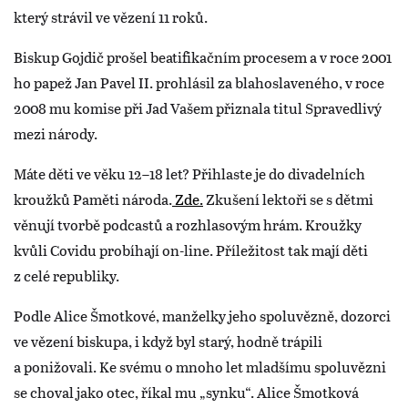
který strávil ve vězení 11 roků.
Biskup Gojdič prošel beatifikačním procesem a v roce 2001
ho papež Jan Pavel II. prohlásil za blahoslaveného, v roce
2008 mu komise při Jad Vašem přiznala titul Spravedlivý
mezi národy.
Máte děti ve věku 12–18 let? Přihlaste je do divadelních
kroužků Paměti národa.
Zde.
Zkušení lektoři se s dětmi
věnují tvorbě podcastů a rozhlasovým hrám. Kroužky
kvůli Covidu probíhají on-line. Příležitost tak mají děti
z celé republiky.
Podle Alice Šmotkové, manželky jeho spoluvězně, dozorci
ve vězení biskupa, i když byl starý, hodně trápili
a ponižovali. Ke svému o mnoho let mladšímu spoluvězni
se choval jako otec, říkal mu „synku“. Alice Šmotková