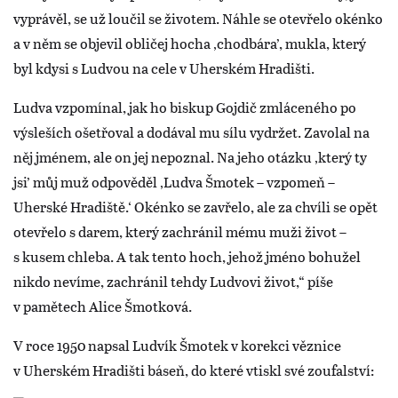
vyprávěl, se už loučil se životem. Náhle se otevřelo okénko
a v něm se objevil obličej hocha ‚chodbára’, mukla, který
byl kdysi s Ludvou na cele v Uherském Hradišti.
Ludva vzpomínal, jak ho biskup Gojdič zmláceného po
výsleších ošetřoval a dodával mu sílu vydržet. Zavolal na
něj jménem, ale on jej nepoznal. Na jeho otázku ‚který ty
jsi’ můj muž odpověděl ‚Ludva Šmotek – vzpomeň –
Uherské Hradiště.‘ Okénko se zavřelo, ale za chvíli se opět
otevřelo s darem, který zachránil mému muži život –
s kusem chleba. A tak tento hoch, jehož jméno bohužel
nikdo nevíme, zachránil tehdy Ludvovi život,“ píše
v pamětech Alice Šmotková.
V roce 1950 napsal Ludvík Šmotek v korekci věznice
v Uherském Hradišti báseň, do které vtiskl své zoufalství: