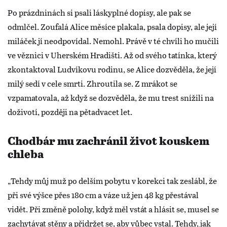
Po prázdninách si psali láskyplné dopisy, ale pak se
odmlčel. Zoufalá Alice měsíce plakala, psala dopisy, ale její
miláček jí neodpovídal. Nemohl. Právě v té chvíli ho mučili
ve věznici v Uherském Hradišti. Až od svého tatínka, který
zkontaktoval Ludvíkovu rodinu, se Alice dozvěděla, že její
milý sedí v cele smrti. Zhroutila se. Z mrákot se
vzpamatovala, až když se dozvěděla, že mu trest snížili na
doživotí, později na pětadvacet let.
Chodbár mu zachránil život kouskem
chleba
„Tehdy můj muž po delším pobytu v korekci tak zeslábl, že
při své výšce přes 180 cm a váze už jen 48 kg přestával
vidět. Při změně polohy, když měl vstát a hlásit se, musel se
zachytávat stěny a přidržet se, aby vůbec vstal. Tehdy, jak