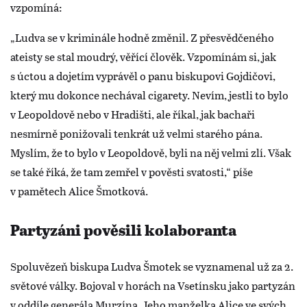
vzpomíná:
„Ludva se v kriminále hodně změnil. Z přesvědčeného
ateisty se stal moudrý, věřící člověk. Vzpomínám si, jak
s úctou a dojetím vyprávěl o panu biskupovi Gojdičovi,
který mu dokonce nechával cigarety. Nevím, jestli to bylo
v Leopoldově nebo v Hradišti, ale říkal, jak bachaři
nesmírně ponižovali tenkrát už velmi starého pána.
Myslím, že to bylo v Leopoldově, byli na něj velmi zlí. Však
se také říká, že tam zemřel v pověsti svatosti,“ píše
v pamětech Alice Šmotková.
Partyzáni pověsili kolaboranta
Spoluvězeň biskupa Ludva Šmotek se vyznamenal už za 2.
světové války. Bojoval v horách na Vsetínsku jako partyzán
v oddíle generála Murzína. Jeho manželka Alice ve svých