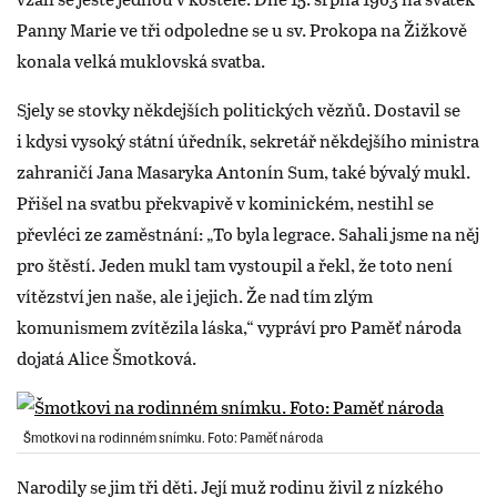
Panny Marie ve tři odpoledne se u sv. Prokopa na Žižkově
konala velká muklovská svatba.
Sjely se stovky někdejších politických vězňů. Dostavil se
i kdysi vysoký státní úředník, sekretář někdejšího ministra
zahraničí Jana Masaryka Antonín Sum, také bývalý mukl.
Přišel na svatbu překvapivě v kominickém, nestihl se
převléci ze zaměstnání: „To byla legrace. Sahali jsme na něj
pro štěstí. Jeden mukl tam vystoupil a řekl, že toto není
vítězství jen naše, ale i jejich. Že nad tím zlým
komunismem zvítězila láska,“ vypráví pro Paměť národa
dojatá Alice Šmotková.
Šmotkovi na rodinném snímku. Foto: Paměť národa
Narodily se jim tři děti. Její muž rodinu živil z nízkého