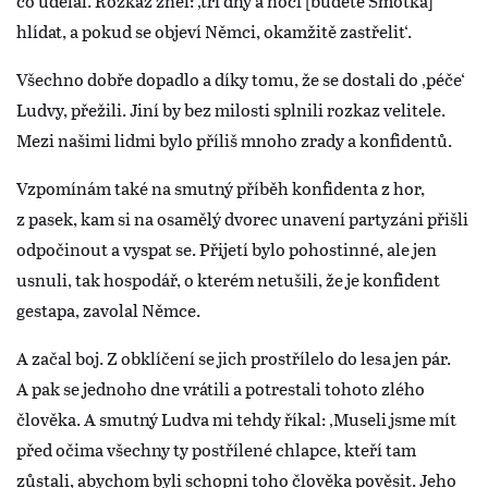
co udělal. Rozkaz zněl: ‚tři dny a noci [budete Šmotka]
hlídat, a pokud se objeví Němci, okamžitě zastřelit‘.
Všechno dobře dopadlo a díky tomu, že se dostali do ‚péče‘
Ludvy, přežili. Jiní by bez milosti splnili rozkaz velitele.
Mezi našimi lidmi bylo příliš mnoho zrady a konfidentů.
Vzpomínám také na smutný příběh konfidenta z hor,
z pasek, kam si na osamělý dvorec unavení partyzáni přišli
odpočinout a vyspat se. Přijetí bylo pohostinné, ale jen
usnuli, tak hospodář, o kterém netušili, že je konfident
gestapa, zavolal Němce.
A začal boj. Z obklíčení se jich prostřílelo do lesa jen pár.
A pak se jednoho dne vrátili a potrestali tohoto zlého
člověka. A smutný Ludva mi tehdy říkal: ‚Museli jsme mít
před očima všechny ty postřílené chlapce, kteří tam
zůstali, abychom byli schopni toho člověka pověsit. Jeho