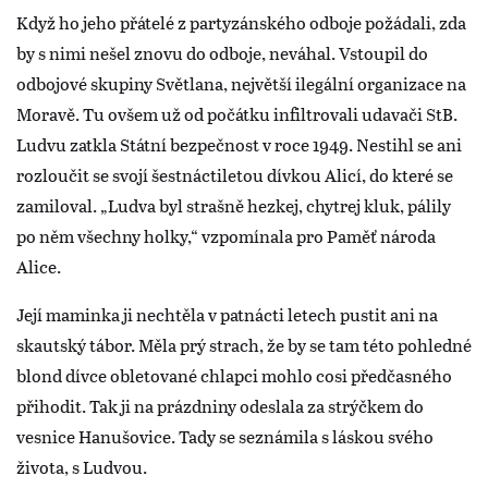
Když ho jeho přátelé z partyzánského odboje požádali, zda
by s nimi nešel znovu do odboje, neváhal. Vstoupil do
odbojové skupiny Světlana, největší ilegální organizace na
Moravě. Tu ovšem už od počátku infiltrovali udavači StB.
Ludvu zatkla Státní bezpečnost v roce 1949. Nestihl se ani
rozloučit se svojí šestnáctiletou dívkou Alicí, do které se
zamiloval. „Ludva byl strašně hezkej, chytrej kluk, pálily
po něm všechny holky,“ vzpomínala pro Paměť národa
Alice.
Její maminka ji nechtěla v patnácti letech pustit ani na
skautský tábor. Měla prý strach, že by se tam této pohledné
blond dívce obletované chlapci mohlo cosi předčasného
přihodit. Tak ji na prázdniny odeslala za strýčkem do
vesnice Hanušovice. Tady se seznámila s láskou svého
života, s Ludvou.