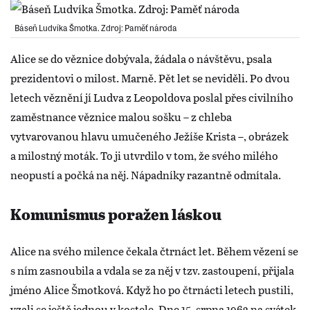
Báseň Ludvíka Šmotka. Zdroj: Paměť národa
Alice se do věznice dobývala, žádala o návštěvu, psala
prezidentovi o milost. Marně. Pět let se neviděli. Po dvou
letech věznění jí Ludva z Leopoldova poslal přes civilního
zaměstnance věznice malou sošku – z chleba
vytvarovanou hlavu umučeného Ježíše Krista –, obrázek
a milostný moták. To ji utvrdilo v tom, že svého milého
neopustí a počká na něj. Nápadníky razantně odmítala.
Komunismus poražen láskou
Alice na svého milence čekala čtrnáct let. Během vězení se
s ním zasnoubila a vdala se za něj v tzv. zastoupení, přijala
jméno Alice Šmotková. Když ho po čtrnácti letech pustili,
vzali se ještě jednou v kostele. Dne 15. srpna 1963 na svátek