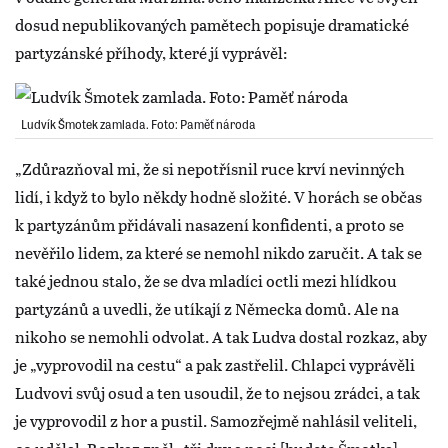
dosud nepublikovaných pamětech popisuje dramatické
partyzánské příhody, které jí vyprávěl:
Ludvík Šmotek zamlada. Foto: Paměť národa
„Zdůrazňoval mi, že si nepotřísnil ruce krví nevinných
lidí, i když to bylo někdy hodně složité. V horách se občas
k partyzánům přidávali nasazení konfidenti, a proto se
nevěřilo lidem, za které se nemohl nikdo zaručit. A tak se
také jednou stalo, že se dva mladíci octli mezi hlídkou
partyzánů a uvedli, že utíkají z Německa domů. Ale na
nikoho se nemohli odvolat. A tak Ludva dostal rozkaz, aby
je „vyprovodil na cestu“ a pak zastřelil. Chlapci vyprávěli
Ludvovi svůj osud a ten usoudil, že to nejsou zrádci, a tak
je vyprovodil z hor a pustil. Samozřejmě nahlásil veliteli,