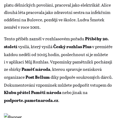
platu dělnických povolání, pracoval jako elektrikář. Alice
dlouhá léta pracovala jako zdravotní sestra na infekčním
oddělení na Bulovce, později ve školce. Ludva Šmotek
zemřel v roce 2002.
Tento příběh zazněl v rozhlasovém pořadu
Příběhy 20.
vysílá, který vysílá
v premiéře
století
Český rozhlas Plus
každou neděli od 20:05 hodin, poslechnout si je můžete
i v aplikaci Můj Rozhlas. Vzpomínky pamětníků pocházejí
ze sbírky
, kterou spravuje nezisková
Paměť národa
organizace
díky podpoře soukromých dárců.
Post Bellum
Dokumentování vzpomínek můžete podpořit vstupem do
nebo jinak na
Klubu přátel Paměti národa
.
podporte.pametnaroda.cz