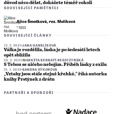
důvod něco dělat, dokážete téměř cokoli
SOUVISEJÍCÍ PAMĚTNÍCI
Alice Šmotková, roz. Molíková
* 1933
SOUVISEJÍCÍ ČLÁNKY
12. 2. 2021
JANA HANSLÍKOVÁ
Válka je rozdělila, láska je po šedesáti letech
opět sblížila
26. 2. 2021
MARKÉTA BERNATT-RESZCZYŃSKÁ
S Tebou se ničeho nebojím. Příběh lásky z exilu
31. 1. 2025
SANDRA SÝKOROVÁ
„Vztahy jsou stále stejně křehké,“ říká autorka
knihy Prstýnek z drátu
PARTNEŘI A SPONZOŘI