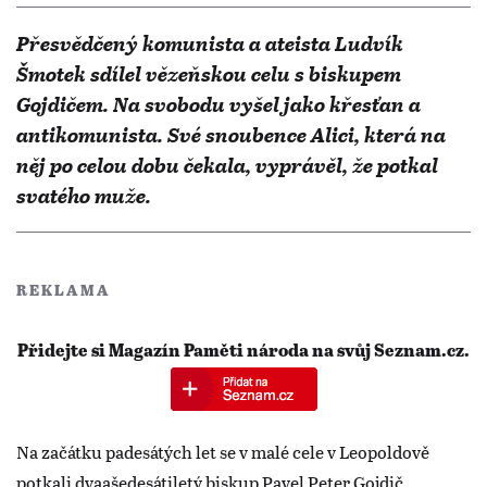
Přesvědčený komunista a ateista Ludvík
Šmotek sdílel vězeňskou celu s biskupem
Gojdičem. Na svobodu vyšel jako křesťan a
antikomunista. Své snoubence Alici, která na
něj po celou dobu čekala, vyprávěl, že potkal
svatého muže.
REKLAMA
Přidejte si Magazín Paměti národa na svůj Seznam.cz.
Na začátku padesátých let se v malé cele v Leopoldově
potkali dvaašedesátiletý biskup Pavel Peter Gojdič