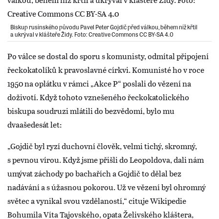
Biskup rusínského původu Pavel Peter Gojdič před válkou, během níž křtil
a ukrýval v klášteře Židy. Foto: Creative Commons CC BY-SA 4.0
Po válce se dostal do sporu s komunisty, odmítal připojení
řeckokatolíků k pravoslavné církvi. Komunisté ho v roce
1950 na oplátku v rámci „Akce P“ poslali do vězení na
doživotí. Když tohoto vznešeného řeckokatolického
biskupa soudruzi mlátili do bezvědomí, bylo mu
dvaašedesát let:
„Gojdič byl ryzí duchovní člověk, velmi tichý, skromný,
s pevnou vírou. Když jsme přišli do Leopoldova, dali nám
umývat záchody po bachařích a Gojdič to dělal bez
nadávání a s úžasnou pokorou. Už ve vězení byl ohromný
světec a vynikal svou vzdělaností,“ cituje Wikipedie
Bohumila Víta Tajovského, opata Želivského kláštera,