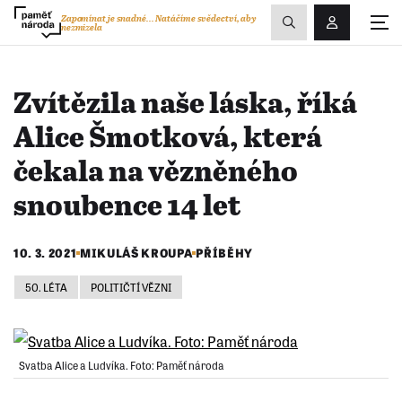
Zobrazit
Zapomínat je snadné...
Natáčíme svědectví, aby
nezmizela
Přihlášení/R
vyhledávání
Zvítězila naše láska, říká
Alice Šmotková, která
čekala na vězněného
snoubence 14 let
10. 3. 2021
MIKULÁŠ KROUPA
PŘÍBĚHY
50. LÉTA
POLITIČTÍ VĚZNI
Svatba Alice a Ludvíka. Foto: Paměť národa