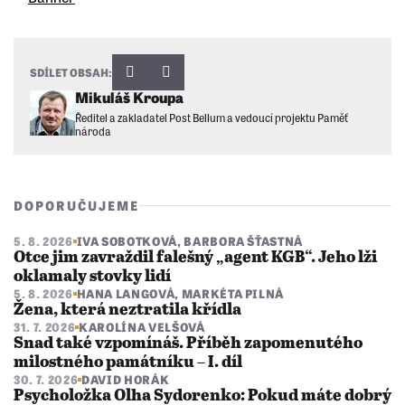
SDÍLET OBSAH:
Mikuláš Kroupa
Ředitel a zakladatel Post Bellum a vedoucí projektu Paměť
národa
DOPORUČUJEME
5. 8. 2026
IVA SOBOTKOVÁ
,
BARBORA ŠŤASTNÁ
Otce jim zavraždil falešný „agent KGB“. Jeho lži
oklamaly stovky lidí
5. 8. 2026
HANA LANGOVÁ
,
MARKÉTA PILNÁ
Žena, která neztratila křídla
31. 7. 2026
KAROLÍNA VELŠOVÁ
Snad také vzpomínáš. Příběh zapomenutého
milostného památníku – I. díl
30. 7. 2026
DAVID HORÁK
Psycholožka Olha Sydorenko: Pokud máte dobrý