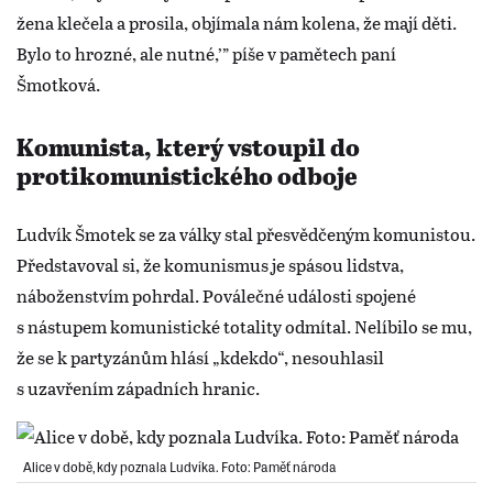
žena klečela a prosila, objímala nám kolena, že mají děti.
Bylo to hrozné, ale nutné,’” píše v pamětech paní
Šmotková.
Komunista, který vstoupil do
protikomunistického odboje
Ludvík Šmotek se za války stal přesvědčeným komunistou.
Představoval si, že komunismus je spásou lidstva,
náboženstvím pohrdal. Poválečné události spojené
s nástupem komunistické totality odmítal. Nelíbilo se mu,
že se k partyzánům hlásí „kdekdo“, nesouhlasil
s uzavřením západních hranic.
Alice v době, kdy poznala Ludvíka. Foto: Paměť národa