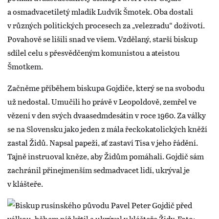
a osmadvacetiletý mladík Ludvík Šmotek. Oba dostali
v různých politických procesech za „velezradu“ doživotí.
Povahově se lišili snad ve všem. Vzdělaný, starší biskup
sdílel celu s přesvědčeným komunistou a ateistou
Šmotkem.
Začněme příběhem biskupa Gojdiče, který se na svobodu
už nedostal. Umučili ho právě v Leopoldově, zemřel ve
vězení v den svých dvaasedmdesátin v roce 1960. Za války
se na Slovensku jako jeden z mála řeckokatolických kněží
zastal Židů. Napsal papeži, ať zastaví Tisa v jeho řádění.
Tajně instruoval kněze, aby Židům pomáhali. Gojdič sám
zachránil přinejmenším sedmadvacet lidí, ukrýval je
v klášteře.