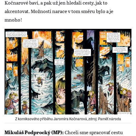
Kočnarové baví, a pak už jen hledali cesty, jak to
akcentovat. Možností narace v tom směru bylo a je
mnoho!
Z komiksového příběhu Jaromíra Kočnarová, zdroj: Paměť národa
Chceli sme spracovať cestu
Mikuláš Podprocký (MP):