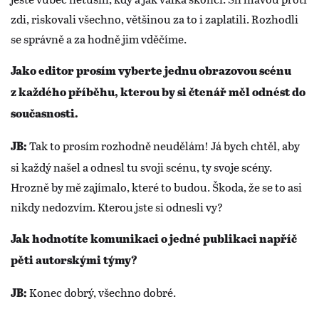
zdi, riskovali všechno, většinou za to i zaplatili. Rozhodli
se správně a za hodně jim vděčíme.
Jako editor prosím vyberte jednu obrazovou scénu
z každého příběhu, kterou by si čtenář měl odnést do
současnosti.
Tak to prosím rozhodně neudělám! Já bych chtěl, aby
JB:
si každý našel a odnesl tu svoji scénu, ty svoje scény.
Hrozně by mě zajímalo, které to budou. Škoda, že se to asi
nikdy nedozvím. Kterou jste si odnesli vy?
Jak hodnotíte komunikaci o jedné publikaci napříč
pěti autorskými týmy?
Konec dobrý, všechno dobré.
JB: