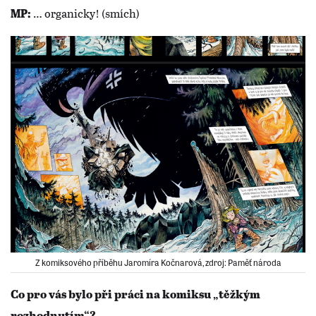
… organicky! (smích)
MP:
Z komiksového příběhu Jaromíra Kočnarová, zdroj: Paměť národa
Co pro vás bylo při práci na komiksu „těžkým