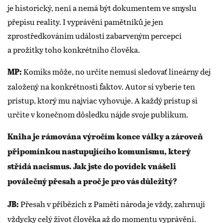
je historický, není a nemá být dokumentem ve smyslu
přepisu reality. I vyprávění pamětníků je jen
zprostředkováním událostí zabarveným percepcí
a prožitky toho konkrétního člověka.
Komiks môže, no určite nemusí sledovať lineárny dej
MP:
založený na konkrétnosti faktov. Autor si vyberie ten
prístup, ktorý mu najviac vyhovuje. A každý prístup si
určite v konečnom dôsledku nájde svoje publikum.
Kniha je rámována výročím konce války a zároveň
připomínkou nastupujícího komunismu, který
střídá nacismus. Jak jste do povídek vnášeli
poválečný přesah a proč je pro vás důležitý?
Přesah v příbězích z Paměti národa je vždy, zahrnují
JB:
vždycky celý život člověka až do momentu vyprávění.