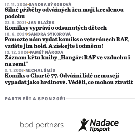
17. 11. 2024
SANDRA SÝKOROVÁ
Silné příběhy odvážných žen mají kreslenou
podobu
22. 9. 2021
JAN BLAŽEK
Komiksy vypráví o odsunutých dětech
18. 6. 2024
SANDRA SÝKOROVÁ
Pomozte nám vydat komiks o veteránech RAF,
vzdáte jim hold. A získejte i odměnu!
13. 12. 2024
PAMĚŤ NÁRODA
Záznam křtu knihy „Hangár: RAF ve vzduchu i
na zemi“
3. 7. 2026
MICHAL ŠMÍD
Komiks o Chartě 77. Odvážní lidé nemusejí
vypadat jako hrdinové. Věděli, co mohou ztratit
PARTNEŘI A SPONZOŘI