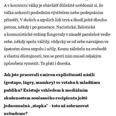
A v kontextu války je obzvlášť důležité uvědomit si, že
válka nekončí posledním výstřelem nebo podepsáním
příměří. V duších a myslích lidí trvá a škodí ještě dlouho
potom, někdy i po generace. Nacistické, fašistické
a komunistické režimy fungovaly v zásadě paralelně vedle
sebe, někdy spolu válčily, vždycky se od sebe navzájem ve
špatném slova smyslu i učily. Komu záleželo na svobodě
a vlastní důstojnosti, ten se proti nim musel nějakým
způsobem vymezit. To platí i dneska.
Jak jste pracovali s mírou explicitnosti násilí
(gestapo, lágry, masakry) ve vztahu k mladšímu
publiku? Existuje vzhledem k mediálním
zkušenostem současného recipienta ještě
jednoznačná „stopka“ – toto už zobrazovat
nebudeme?