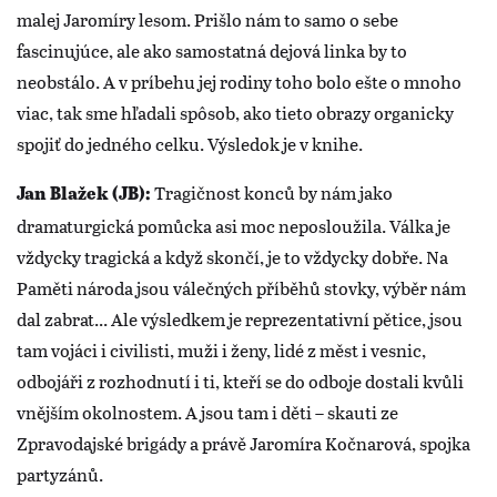
malej Jaromíry lesom. Prišlo nám to samo o sebe
fascinujúce, ale ako samostatná dejová linka by to
neobstálo. A v príbehu jej rodiny toho bolo ešte o mnoho
viac, tak sme hľadali spôsob, ako tieto obrazy organicky
spojiť do jedného celku. Výsledok je v knihe.
Tragičnost konců by nám jako
Jan Blažek (JB):
dramaturgická pomůcka asi moc neposloužila. Válka je
vždycky tragická a když skončí, je to vždycky dobře. Na
Paměti národa jsou válečných příběhů stovky, výběr nám
dal zabrat... Ale výsledkem je reprezentativní pětice, jsou
tam vojáci i civilisti, muži i ženy, lidé z měst i vesnic,
odbojáři z rozhodnutí i ti, kteří se do odboje dostali kvůli
vnějším okolnostem. A jsou tam i děti – skauti ze
Zpravodajské brigády a právě Jaromíra Kočnarová, spojka
partyzánů.