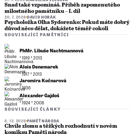
Snad také vzpomínáš. Příběh zapomenutého
milostného památníku – I. díl
30. 7. 2026
DAVID HORÁK
Psycholožka Olha Sydorenko: Pokud máte dobrý
důvod něco dělat, dokážete téměř cokoli
SOUVISEJÍCÍ PAMĚTNÍCI
PhMr. Libuše Nachtmannová
* 1919 †︎ 2013
Alois Denemarek
* 1917 †︎ 2013
Jaromíra Kočnarová
* 1936
Alexander Gajdoš
* 1924 †︎ 2008
SOUVISEJÍCÍ ČLÁNKY
8. 12. 2025
PAMĚŤ NÁRODA
Chvíle zlomu a těžkých rozhodnutí v novém
komiksu Paměti národa