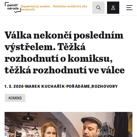
Zobrazit
Zapomínat je snadné...
Natáčíme svědectví, aby
nezmizela
Přihlášení/R
vyhledávání
Válka nekončí posledním
výstřelem. Těžká
rozhodnutí o komiksu,
těžká rozhodnutí ve válce
1. 3. 2026
MAREK KUCHAŘÍK
POŘÁDÁME
,
ROZHOVORY
KOMIKS