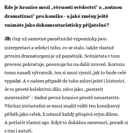
Kde je hranice mezi „věrností svědectví“ a „nutnou
dramatizací“ pro komiks – a jaké změny ještě
vnímáte jako dokumentaristicky přijatelné?
Ony už samotné pamětnické vzpomínky jsou
JB:
interpretací a selekcí toho, co se stalo, takže vlastně
prvním dramaturgem je už pamětník. Scénárista v tom
procesu pokračuje, posunuje ho na další úroveň. Korunu
tomu nasadí výtvarník, ten si musí vysnít, jak to bude celé
vypadat. A v našem případě do toho mluví ještě i historici.
Je to prostě kolektivní dílo, něco jako „postavit
mraveniště“ – žádné pevné hranice prostě nenastavíte.
Všichni zúčastnění se musí snažit vidět ten komiksový
příběh jako celek, k němuž každý přispívá svým dílem.
A potlačit vlastní ego. Když to dokážou mravenci, poradí si
s tím i autoři.