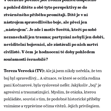
V oceněné povídce jste zvolila pohled dospělého
a pohled dítěte a obě tyto perspektivy se do
ztvárněného příběhu promítají. Dítě je v ní
nástrojem spravedlivého boje, ale přeci jen
„nástrojem“. Je zde i motiv Sovětů, kteří po sobě
nezanechali jen trauma; partyzáni nebyli jen dobří,
neviditelní bojovníci, ale zůstávali po nich mrtví
civilisté. V čem je hodnocení té doby pohledem
současnosti černobílé?
Ale já jsem nikdy neřekla, že ten
Tereza Verecká (TV):
boj byl spravedlivý... A situace, ve které se ocitla rodina
paní Kočnarové, byla vysloveně nefér. Jakýkoliv „boj“ je
agresivní a traumatizující. Myslím, že otázka, kterou
pokládáte, souvisí s tím, že podobné historické příběhy
vnímáme a vyprávíme očima vítězů. Jejich privilegiem.