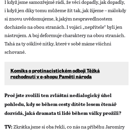
I když jsme samozřejmě rádi, že věci dopadly, jak dopadly,
i když jen díky tomu můžeme žít tak, jak žijeme – málokdy
si znovu uvědomujeme, k jakým nespravedlnostem
docházelo na obou stranách. I vojáci „nepřítele“ byli jen
nástrojem. A boj deformuje charaktery na obou stranách.
Tahá za ty ošklivé nitky, které v sobě máme všichni
schované.
Komiks o protinacistickém odboji Těžká
rozhodnutí v e-shopu Paměti národa
Proč jste zvolili ten zvláštní nedialogický úhel
pohledu, kdy se během cesty dítěte lesem čtenář
dozvídá, jaká dramata ti lidé během války prožili?
Zkrátka jsme si oba řekli, co nás na příběhu Jaromíry
TV: