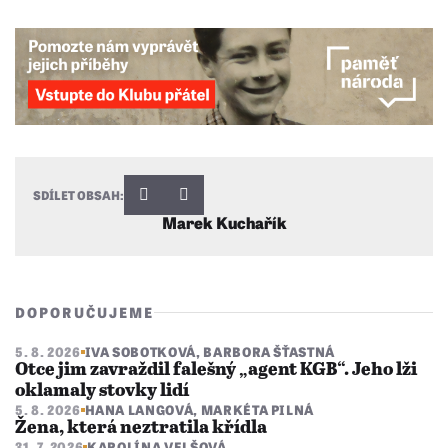
SDÍLET OBSAH:
Marek Kuchařík
DOPORUČUJEME
5. 8. 2026
IVA SOBOTKOVÁ
,
BARBORA ŠŤASTNÁ
Otce jim zavraždil falešný „agent KGB“. Jeho lži
oklamaly stovky lidí
5. 8. 2026
HANA LANGOVÁ
,
MARKÉTA PILNÁ
Žena, která neztratila křídla
31. 7. 2026
KAROLÍNA VELŠOVÁ