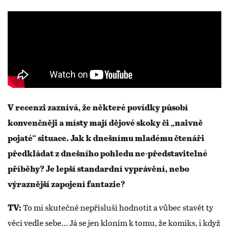
V recenzi zaznívá, že některé povídky působí
konvenčněji a místy mají dějové skoky či „naivně
pojaté“ situace. Jak k dnešnímu mladému čtenáři
předkládat z dnešního pohledu ne-představitelné
příběhy? Je lepší standardní vyprávění, nebo
výraznější zapojení fantazie?
To mi skutečně nepřísluší hodnotit a vůbec stavět ty
TV:
věci vedle sebe… Já se jen kloním k tomu, že komiks, i když