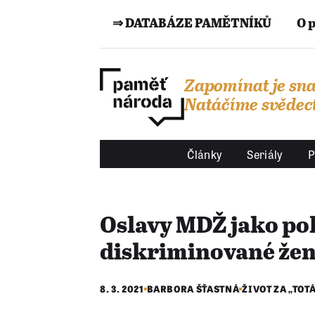
⇒ DATABÁZE PAMĚTNÍKŮ
O 
Zapomínat je sna
Natáčíme svědect
Články
Seriály
P
Oslavy MDŽ jako p
diskriminované že
8. 3. 2021
BARBORA ŠŤASTNÁ
ŽIVOT ZA „TOT