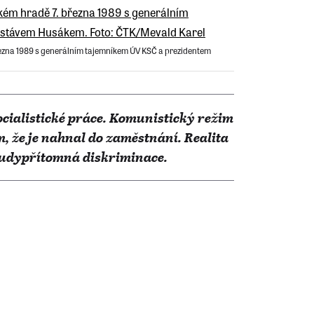
ezna 1989 s generálním tajemníkem ÚV KSČ a prezidentem
ocialistické práce. Komunistický režim
m, že je nahnal do zaměstnání. Realita
 všudypřítomná diskriminace.