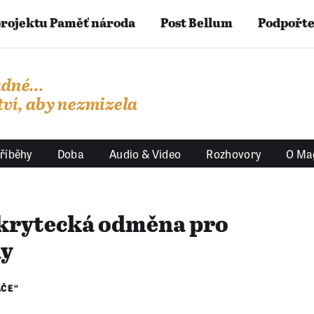
projektu Paměť národa
Post Bellum
Podpořte
dné...
ví, aby nezmizela
říběhy
Doba
Audio & Video
Rozhovory
O Ma
okrytecká odměna pro
ny
ÁČE“