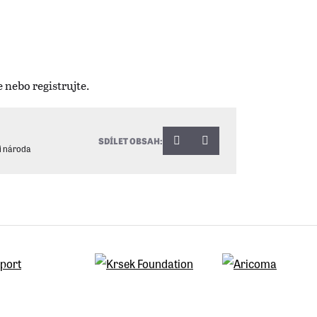
SDÍLET OBSAH:
i národa