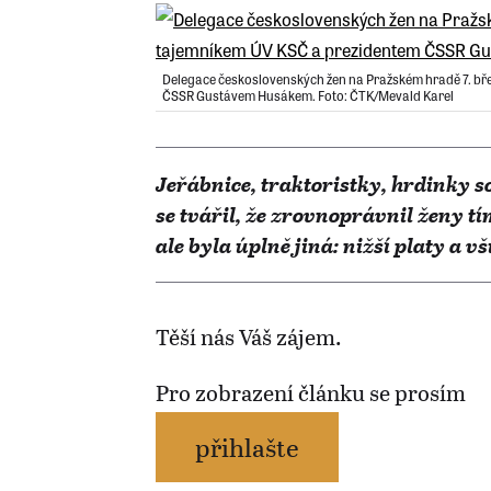
Delegace československých žen na Pražském hradě 7. bř
ČSSR Gustávem Husákem. Foto: ČTK/Mevald Karel
Jeřábnice, traktoristky, hrdinky s
se tvářil, že zrovnoprávnil ženy tí
ale byla úplně jiná: nižší platy a
Těší nás Váš zájem.
Pro zobrazení článku se prosím
přihlašte