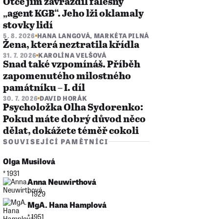
Otce jim zavraždil falešný
„agent KGB“. Jeho lži oklamaly
stovky lidí
5. 8. 2026
HANA LANGOVÁ
,
MARKÉTA PILNÁ
Žena, která neztratila křídla
31. 7. 2026
KAROLÍNA VELŠOVÁ
Snad také vzpomínáš. Příběh
zapomenutého milostného
památníku – I. díl
30. 7. 2026
DAVID HORÁK
Psycholožka Olha Sydorenko:
Pokud máte dobrý důvod něco
dělat, dokážete téměř cokoli
SOUVISEJÍCÍ PAMĚTNÍCI
Olga Musilová
* 1931
Anna Neuwirthová
* 1929
MgA. Hana Hamplová
* 1951