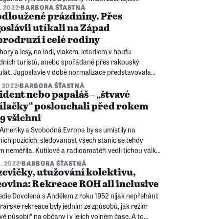
7. 2022
BARBORA ŠŤASTNÁ
mani však ve skutečnosti byli odkázáni na lékárničky
dloužené prázdniny. Přes
 matek, ti pokročilí vykrádali lékárny.
oslávii utíkali na Západ
rodruzi i celé rodiny
hory a lesy, na lodi, vlakem, letadlem v houfu
dních turistů, anebo spořádaně přes rakouský
ulát. Jugoslávie v době normalizace představovala
evřené dveře na Západ a za svobodou vedly desítky
. 2022
BARBORA ŠŤASTNÁ
ch cest.
ident nebo papaláš – „štvavé
ílačky“ poslouchali před rokem
9 všichni
 Ameriky a Svobodná Evropa by se umístily na
ích pozicích, sledovanost všech stanic se tehdy
 neměřila. Kutilové a radioamatéři vedli tichou válku
sitými rušičkami o co nejkvalitnější poslech. „Půvab“
6. 2022
BARBORA ŠŤASTNÁ
i zakázaného skončil až v roce 1988.
cvičky, utužování kolektivu,
ovina: Rekreace ROH all inclusive
die Dovolená s Andělem z roku 1952 nijak nepřehání:
ářské rekreace byly jedním ze způsobů, jak režim
vě působil“ na občany i v jejich volném čase. A to