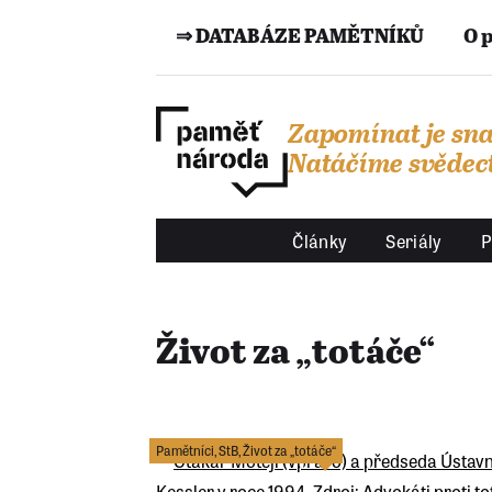
⇒ DATABÁZE PAMĚTNÍKŮ
O 
Zapomínat je sna
Natáčíme svědect
Články
Seriály
P
Život za „totáče“
Pamětníci
,
StB
,
Život za „totáče“