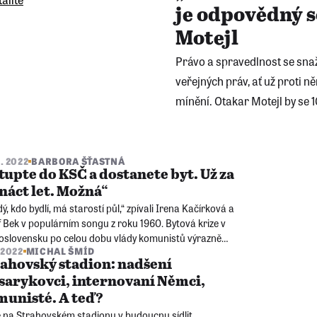
je odpovědný s
Motejl
Právo a spravedlnost se snaži
veřejných práv, ať už proti 
mínění. Otakar Motejl by se 10
9. 2022
BARBORA ŠŤASTNÁ
tupte do KSČ a dostanete byt. Už za
náct let. Možná“
ý, kdo bydlí, má starostí půl,“ zpívali Irena Kačírková a
 Bek v populárním songu z roku 1960. Bytová krize v
oslovensku po celou dobu vlády komunistů výrazně
. 2022
MICHAL ŠMÍD
ňovala lidské osudy a také často ničila rodinné vztahy.
ahovský stadion: nadšení
arykovci, internovaní Němci,
unisté. A teď?
 na Strahovském stadionu v budoucnu sídlit