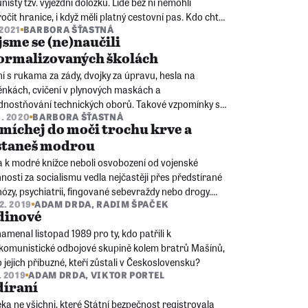
isty tzv. výjezdní doložku. Lidé bez ní nemohli
očit hranice, i když měli platný cestovní pas. Kdo chtěl
 2021
BARBORA ŠŤASTNÁ
istický „ráj“ opustit, riskoval život.
jsme se (ne)naučili
ormalizovaných školách
ní s rukama za zády, dvojky za úpravu, hesla na
ěnkách, cvičení v plynových maskách a
dnostňování technických oborů. Takové vzpomínky se
6. 2020
BARBORA ŠŤASTNÁ
ují pamětníkům na školní výuku v 70. a 80. letech.
míchej do moči trochu krve a
staneš modrou
a k modré knížce neboli osvobození od vojenské
nosti za socialismu vedla nejčastěji přes předstírané
ózy, psychiatrii, fingované sebevraždy nebo drogy.
12. 2019
ADAM DRDA
,
RADIM ŠPAČEK
ači ji volili ze strachu ze šikany a nátlaku politruků.
dinové
amenal listopad 1989 pro ty, kdo patřili k
ikomunistické odbojové skupině kolem bratrů Mašínů,
o jejich příbuzné, kteří zůstali v Československu?
. 2019
ADAM DRDA
,
VIKTOR PORTEL
díraní
ka ne všichni, které Státní bezpečnost registrovala