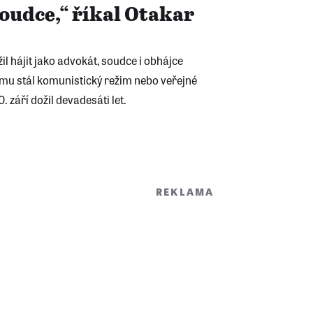
oudce,“ říkal Otakar
l hájit jako advokát, soudce i obhájce
němu stál komunistický režim nebo veřejné
. září dožil devadesáti let.
REKLAMA