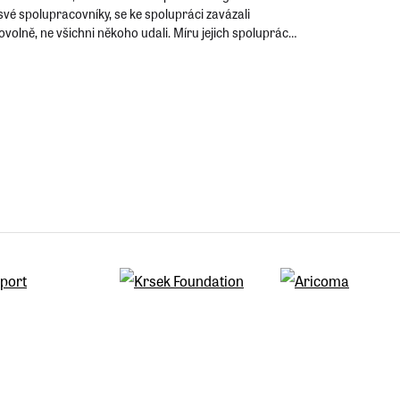
své spolupracovníky, se ke spolupráci zavázali
volně, ne všichni někoho udali. Míru jejich spolupráce
 bylo možno nahlédnout po otevření archivů mnoho let
řevratu.