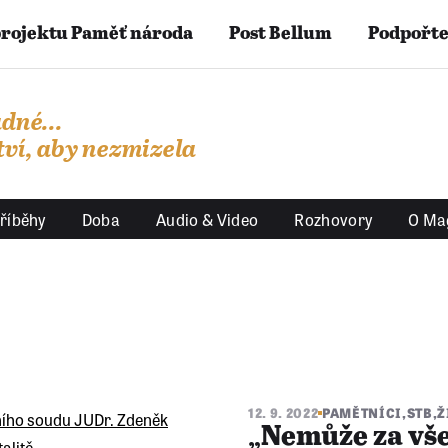
projektu Paměť národa
Post Bellum
Podpořte
dné...
ví, aby nezmizela
říběhy
Doba
Audio & Video
Rozhovory
O Ma
12. 9. 2022
PAMĚTNÍCI
,
STB
,
Ž
„Nemůže za vš