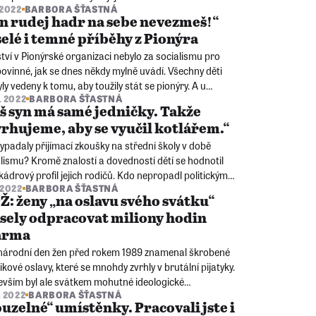
 2022
BARBORA ŠŤASTNÁ
odobě – překvapuje totiž, že v článku budeme citovat
n rudej hadr na sebe nevezmeš!“
čky až z osmdesátých let...
elé i temné příběhy z Pionýra
tví v Pionýrské organizaci nebylo za socialismu pro
povinné, jak se dnes někdy mylně uvádí. Všechny děti
yly vedeny k tomu, aby toužily stát se pionýry. A u
. 2022
BARBORA ŠŤASTNÁ
ny dětí se to dařilo - třeba jen proto, že chtěly
š syn má samé jedničky. Takže
dnout do kolektivu.
rhujeme, aby se vyučil kotlářem.“
ypadaly přijímací zkoušky na střední školy v době
lismu? Kromě znalostí a dovedností dětí se hodnotil
kádrový profil jejich rodičů. Kdo nepropadl politickým
. 2022
BARBORA ŠŤASTNÁ
, a přesto chtěl studovat, musel si hledat postranní
: ženy „na oslavu svého svátku“
čky.
ely odpracovat miliony hodin
arma
národní den žen před rokem 1989 znamenal škrobené
kové oslavy, které se mnohdy zvrhly v brutální pijatyky.
evším byl ale svátkem mohutné ideologické
. 2022
BARBORA ŠŤASTNÁ
ulace. Oslava žen znamenala ve skutečnosti jejich
uzelné“ umístěnky. Pracovali jste i
 větší vykořisťování.