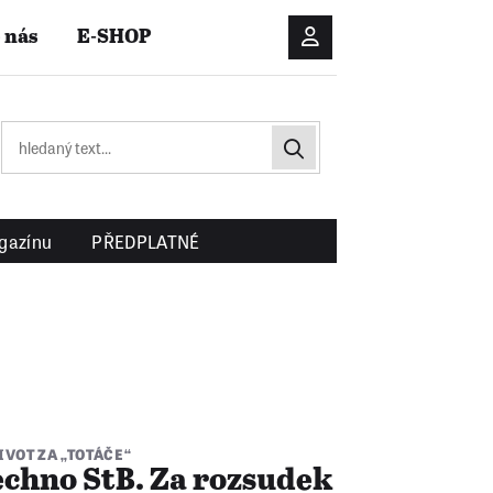
 nás
E-SHOP
Přihlášení/Registrac
gazínu
PŘEDPLATNÉ
IVOT ZA „TOTÁČE“
echno StB. Za rozsudek