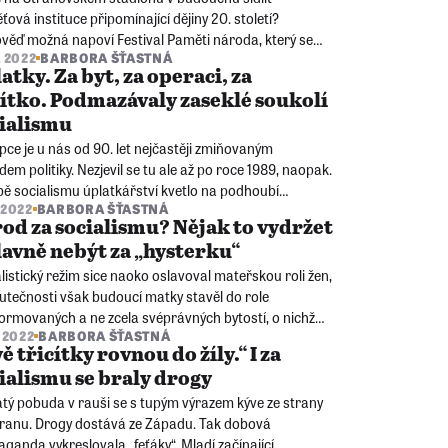
ová instituce připomínající dějiny 20. století?
věď možná napoví Festival Paměti národa, který se
. 2022
BARBORA ŠŤASTNÁ
dehraje na přelomu letošního září a října.
atky. Za byt, za operaci, za
ítko. Podmazávaly zaseklé soukolí
ialismu
ce je u nás od 90. let nejčastěji zmiňovaným
dem politiky. Nezjevil se tu ale až po roce 1989, naopak.
bě socialismu úplatkářství kvetlo na podhoubí
. 2022
BARBORA ŠŤASTNÁ
racie, nedostatku zboží a nefungujících služeb.
od za socialismu? Nějak to vydržet
lavně nebýt za „hysterku“
listický režim sice naoko oslavoval mateřskou roli žen,
utečnosti však budoucí matky stavěl do role
ormovaných a ne zcela svéprávných bytostí, o nichž
. 2022
BARBORA ŠŤASTNÁ
duje neotřesitelná autorita lékaře.
ě třicítky rovnou do žíly.“ I za
ialismu se braly drogy
tý pobuda v rauši se s tupým výrazem kýve ze strany
tranu. Drogy dostává ze Západu. Tak dobová
ganda vykreslovala „feťáky“. Mladí začínající