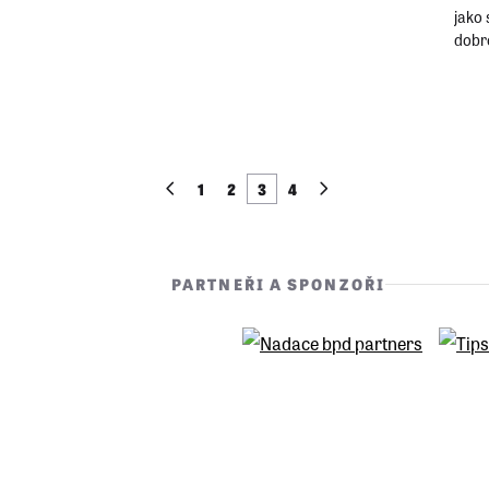
jako 
dobro
však
po p
1
2
3
4
PARTNEŘI A SPONZOŘI