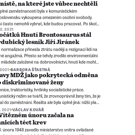
místě, na které jste vůbec nechtěli
e plné zaměstnanosti byla v komunistickém
oslovensku vykoupena omezením osobní svobody.
si často nemohli vybrat, kde budou pracovat. Po škole
12. 2021
li umístěnku, která je za prací poslala i stovky
očátků Hnutí Brontosaurus stál
metrů od domova.
dubický lesník Jiří Jiránek
normalizace přinesla ztrátu nadějí a rezignaci lidí na
jné angažmá. Přesto se tehdy zrodilo environmentální
 mládeže založené na dobrovolnictví, hnutí kde mohla
i kritika komunisty devastovaného životního prostředí.
 2021
BARBORA ŠŤASTNÁ
lavy MDŽ jako pokrytecká odměna
 diskriminované ženy
nice, traktoristky, hrdinky socialistické práce.
istický režim se tvářil, že zrovnoprávnil ženy tím, že je
l do zaměstnání. Realita ale byla úplně jiná: nižší platy
udypřítomná diskriminace.
. 2021
VÁCLAV KOVÁŘ
Vítězném únoru začala na
nicích téct krev
. února 1948 zavedlo ministerstvo vnitra ovládané