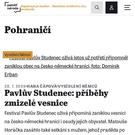
Zobrazit
Zapomínat je snadné...
Natáčíme svědectví, aby
nezmizela
Přihlášení/R
vyhledávání
Pohraničí
Vysídlení Němců
28. 7. 2026
HANA ČÁPOVÁ
VYSÍDLENÍ NĚMCŮ
Pavlův Studenec: příběhy
zmizelé vesnice
Festival Pavlův Studenec ožívá připomíná zaniklou vesnici
na česko-německé hranici i osudy jejích obyvatel. Matouše
Horáčka zasáhlo také setkání s mužem, jehož praděda po