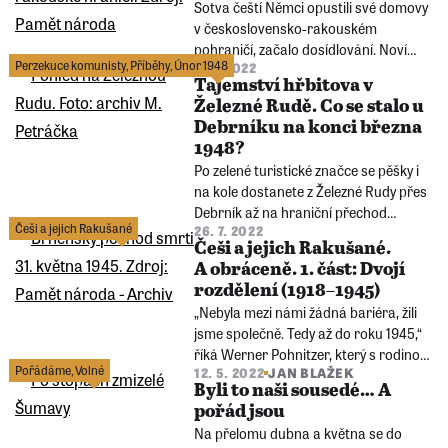
Sotva čeští Němci opustili své domovy
v československo-rakouském
pohraničí, začalo dosídlování. Noví
Perzekuce komunisty
,
Příběhy
,
Únor 1948
1. 8. 2022
odvážlivci přicházeli z českého
Tajemství hřbitova v
vnitrozemí, Slovenska i ze zahraničí.
Železné Rudě. Co se stalo u
Debrníku na konci března
1948?
Po zelené turistické značce se pěšky i
na kole dostanete z Železné Rudy přes
Debrník až na hraniční přechod
Češi a jejich Rakušané
26. 7. 2022
Železná Ruda - Bayerisch Eisenstein v
Češi a jejich Rakušané.
Alžbětíně. Koncem března 1948 se
A obráceně. 1. část: Dvojí
stejným směrem do Bavorska vydala
rozdělení (1918–1945)
dvojice mladých lidí za svobodou...
„Nebyla mezi námi žádná bariéra, žili
jsme společně. Tedy až do roku 1945,“
říká Werner Pohnitzer, který s rodinou
Pořádáme
,
Volné
12. 5. 2022
JAN BLAŽEK
absolvoval Brněnský pochod smrti.
Byli to naši sousedé… A
Poválečný odsun Němců v
pořád jsou
pravidelných intervalech podrobuje
Na přelomu dubna a května se do
česko-rakouské vztahy zkoušce. Co