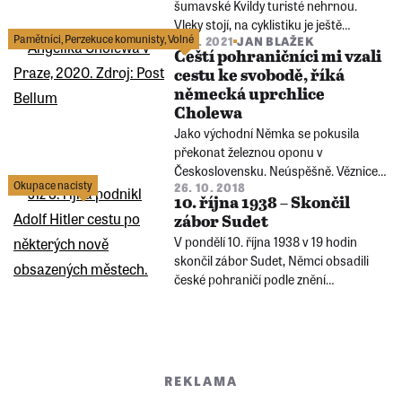
šumavské Kvildy turisté nehrnou.
mu předcházelo?
Vleky stojí, na cyklistiku je ještě
Pamětníci
,
Perzekuce komunisty
,
Volné
13. 7. 2021
JAN BLAŽEK
chladno. Letos bylo ale i tou dobou v
Čeští pohraničníci mi vzali
nejvýše položené české obci živo. Díky
cestu ke svobodě, říká
jihočeské pobočce Paměti národa se
německá uprchlice
tam postupně sešlo 150
Cholewa
středoškoláků.
Jako východní Němka se pokusila
překonat železnou oponu v
Československu. Neúspěšně. Věznice v
Okupace nacisty
26. 10. 2018
NDR pak pro ni byly peklem. Západní
10. října 1938 – Skončil
Německo ji nakonec odkoupilo za
zábor Sudet
devizy.
V pondělí 10. října 1938 v 19 hodin
skončil zábor Sudet, Němci obsadili
české pohraničí podle znění
Mnichovské dohody. 20. října bylo
obsazené české území předáno do
správy nově jmenovanému říšskému
komisaři pro sudetoněmecké oblasti
Konrádu Henleinovi.
REKLAMA