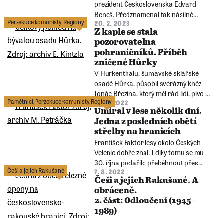
prezident Československa Edvard
Beneš. Předznamenal tak násilné
Perzekuce komunisty
,
Regiony
20. 2. 2023
vysídlení Němců, tedy „odsun“. Jenže
Z kaple se stala
lidé nejsou věci, které odsunete, když
pozorovatelna
už je nepotřebujete. Ke spravedlivému
pohraničníků. Příběh
individuálnímu vyrovnání tak nedošlo.
zničené Hůrky
V Hurkenthalu, šumavské sklářské
osadě Hůrka, působil svérázný kněz
Ignác Březina, který měl rád lidi, pivo a
Pamětníci
,
Perzekuce komunisty
,
Regiony
9. 11. 2022
během kázání nenápadně šňupal
Umíral v lese několik dní.
tabák. Malé příběhy této vsi byly
Jedna z posledních obětí
ukončeny velkými dějinami. Hůrka na
střelby na hranicích
počátku 50. let lehla popelem, vojáci
František Faktor lesy okolo Českých
zničili všechno.
Velenic dobře znal. I díky tomu se mu
30. října podařilo přeběhnout přes
Češi a jejich Rakušané
7. 8. 2022
hranici s Rakouskem. Kulka
Češi a jejich Rakušané. A
československého pohraničníka ho
obráceně.
zasáhla až na rakouském území.
2. část: Odloučení (1945–
1989)