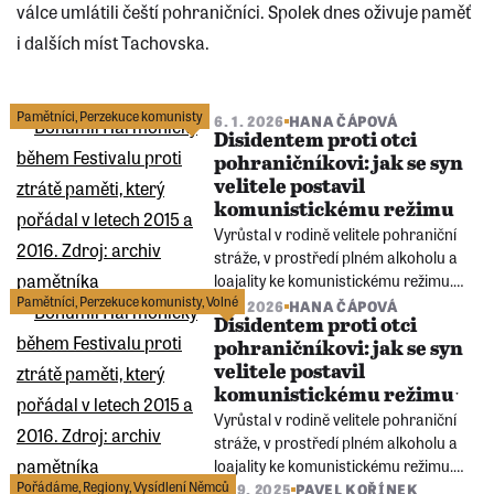
válce umlátili čeští pohraničníci. Spolek dnes oživuje paměť
i dalších míst Tachovska.
Pamětníci
,
Perzekuce komunisty
6. 1. 2026
HANA ČÁPOVÁ
Disidentem proti otci
pohraničníkovi: jak se syn
velitele postavil
komunistickému režimu
Vyrůstal v rodině velitele pohraniční
stráže, v prostředí plném alkoholu a
loajality ke komunistickému režimu.
Pamětníci
,
Perzekuce komunisty
,
Volné
Právě odpor k otci ho přivedl k
6. 1. 2026
HANA ČÁPOVÁ
disentu, veřejným protestům i ke
Disidentem proti otci
změně vlastního jména jako
pohraničníkovi: jak se syn
symbolickému přerušení rodinné
velitele postavil
kontinuity.
komunistickému režimuˑ
Vyrůstal v rodině velitele pohraniční
stráže, v prostředí plném alkoholu a
loajality ke komunistickému režimu.
Pořádáme
,
Regiony
,
Vysídlení Němců
Právě odpor k otci ho přivedl k
11. 9. 2025
PAVEL KOŘÍNEK