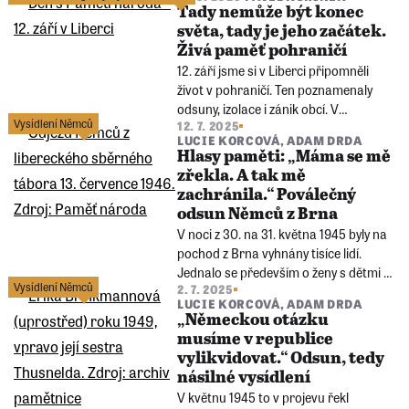
Tady nemůže být konec
disentu, veřejným protestům i ke
světa, tady je jeho začátek.
změně vlastního jména jako
Živá paměť pohraničí
symbolickému přerušení rodinné
12. září jsme si v Liberci připomněli
kontinuity.
život v pohraničí. Ten poznamenaly
odsuny, izolace i zánik obcí. V
Vysídlení Němců
12. 7. 2025
regionech Frýdlantska a Šluknovska
LUCIE KORCOVÁ
,
ADAM DRDA
ožívají příběhy pamětníků i debata o
Hlasy paměti: „Máma se mě
tom, jak minulost formuje dnešní život
zřekla. A tak mě
v těchto často opomíjených místech.
zachránila.“ Poválečný
odsun Němců z Brna
V noci z 30. na 31. května 1945 byly na
pochod z Brna vyhnány tisíce lidí.
Jednalo se především o ženy s dětmi a
Vysídlení Němců
2. 7. 2025
staré lidi. Tragický příběh brněnského
LUCIE KORCOVÁ
,
ADAM DRDA
odsunu uslyšíte v bonusu Hlasů
„Německou otázku
paměti.
musíme v republice
vylikvidovat.“ Odsun, tedy
násilné vysídlení
V květnu 1945 to v projevu řekl