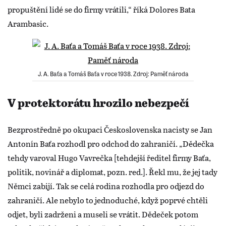
propuštění lidé se do firmy vrátili,“ říká Dolores Bata
Arambasic.
J. A. Baťa a Tomáš Baťa v roce 1938. Zdroj: Paměť národa
V protektorátu hrozilo nebezpečí
Bezprostředně po okupaci Československa nacisty se Jan
Antonín Baťa rozhodl pro odchod do zahraničí. „Dědečka
tehdy varoval Hugo Vavrečka [tehdejší ředitel firmy Baťa,
politik, novinář a diplomat, pozn. red.]. Řekl mu, že jej tady
Němci zabijí. Tak se celá rodina rozhodla pro odjezd do
zahraničí. Ale nebylo to jednoduché, když poprvé chtěli
odjet, byli zadrženi a museli se vrátit. Dědeček potom