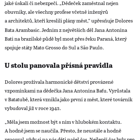
jaké úskalí či nebezpečí. „Dědeček zaměstnal nejen
obuvníky, ale všechny profese včetně inženýrů
a architektů, kteří kreslili plány měst,“
upřesňuje Dolores
Bata Arambasic. Jedním z největších děl Jana Antonína
Bati na brazilské půdě byl most přes řeku Paraná, který
spojuje státy Mato Grosso do Sul a São Paulo.
U stolu panovala přísná pravidla
Dolores prožívala harmonické dětství provázené
vzpomínkami na dědečka Jana Antonína Baťu. Vyrůstala
v Batatubě, která vznikla jako první z měst, které továrník
vybudoval již v roce 1942.
„Měla jsem možnost být s ním v hlubokém kontaktu.
A hodně jsem se naučila. Přesto, že neustále a hodně
pracoval, vždy si na nás děti našel čas. Nejlepší čas byly pro