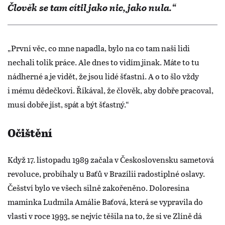
Člověk se tam cítil jako nic, jako nula.“
„První věc, co mne napadla, bylo na co tam naši lidi
nechali tolik práce. Ale dnes to vidím jinak. Máte to tu
nádherné a je vidět, že jsou lidé šťastní. A o to šlo vždy
i mému dědečkovi. Říkával, že člověk, aby dobře pracoval,
musí dobře jíst, spát a být šťastný.“
Očištění
Když 17. listopadu 1989 začala v Československu sametová
revoluce, probíhaly u Baťů v Brazílii radostiplné oslavy.
Češství bylo ve všech silně zakořeněno. Doloresina
maminka Ludmila Amálie Baťová, která se vypravila do
vlasti v roce 1993, se nejvíc těšila na to, že si ve Zlíně dá