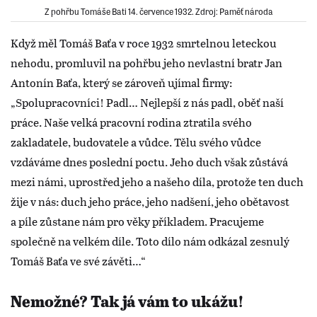
Z pohřbu Tomáše Bati 14. července 1932. Zdroj: Paměť národa
Když měl Tomáš Baťa v roce 1932 smrtelnou leteckou
nehodu, promluvil na pohřbu jeho nevlastní bratr Jan
Antonín Baťa, který se zároveň ujímal firmy:
„Spolupracovníci! Padl… Nejlepší z nás padl, oběť naší
práce. Naše velká pracovní rodina ztratila svého
zakladatele, budovatele a vůdce. Tělu svého vůdce
vzdáváme dnes poslední poctu. Jeho duch však zůstává
mezi námi, uprostřed jeho a našeho díla, protože ten duch
žije v nás: duch jeho práce, jeho nadšení, jeho obětavost
a píle zůstane nám pro věky příkladem. Pracujeme
společně na velkém díle. Toto dílo nám odkázal zesnulý
Tomáš Baťa ve své závěti…“
Nemožné? Tak já vám to ukážu!