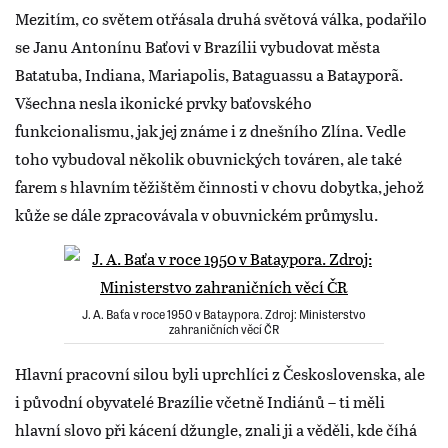
Mezitím, co světem otřásala druhá světová válka, podařilo
se Janu Antonínu Baťovi v Brazílii vybudovat města
Batatuba, Indiana, Mariapolis, Bataguassu a Batayporã.
Všechna nesla ikonické prvky baťovského
funkcionalismu, jak jej známe i z dnešního Zlína. Vedle
toho vybudoval několik obuvnických továren, ale také
farem s hlavním těžištěm činnosti v chovu dobytka, jehož
kůže se dále zpracovávala v obuvnickém průmyslu.
J. A. Baťa v roce 1950 v Bataypora. Zdroj: Ministerstvo
zahraničních věcí ČR
Hlavní pracovní silou byli uprchlíci z Československa, ale
i původní obyvatelé Brazílie včetně Indiánů – ti měli
hlavní slovo při kácení džungle, znali ji a věděli, kde číhá