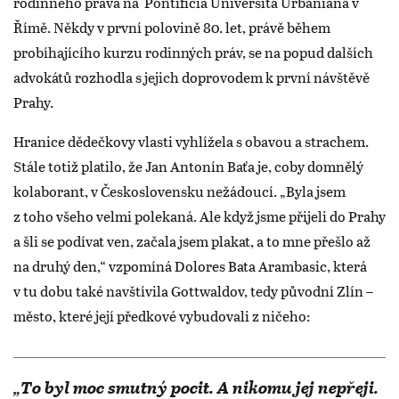
rodinného práva na Pontificia Universita Urbaniana v
Římě. Někdy v první polovině 80. let, právě během
probíhajícího kurzu rodinných práv, se na popud dalších
advokátů rozhodla s jejich doprovodem k první návštěvě
Prahy.
Hranice dědečkovy vlasti vyhlížela s obavou a strachem.
Stále totiž platilo, že Jan Antonín Baťa je, coby domnělý
kolaborant, v Československu nežádoucí. „Byla jsem
z toho všeho velmi polekaná. Ale když jsme přijeli do Prahy
a šli se podívat ven, začala jsem plakat, a to mne přešlo až
na druhý den,“ vzpomíná Dolores Bata Arambasic, která
v tu dobu také navštívila Gottwaldov, tedy původní Zlín –
město, které její předkové vybudovali z ničeho:
„To byl moc smutný pocit. A nikomu jej nepřeji.