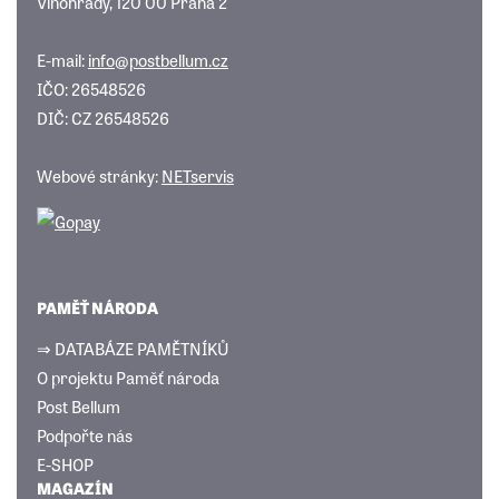
Vinohrady, 120 00 Praha 2
E-mail:
info@postbellum.cz
IČO: 26548526
DIČ: CZ 26548526
Webové stránky:
NETservis
PAMĚŤ NÁRODA
⇒ DATABÁZE PAMĚTNÍKŮ
O projektu Paměť národa
Post Bellum
Podpořte nás
E-SHOP
MAGAZÍN