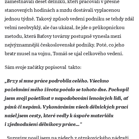
zaměstnávali deset dělníků, kteří pracovali v přesně
stanovených hodinách a mzdu dostávali vyplacenou
jednou týdně. Takový způsob vedení podniku se tehdy zdál
velmi neobvyklý, ale čas ukázal, že jde o průkopnickou
metodu, která Baťovy továrny postupně vynesla mezi
nejvýznamnější československé podniky. Poté, co jeho
bratr musel na vojnu, Tomáš se ujal celkového vedení.
Sám svoje začátky popisoval takto:
„Brzy si mne práce podrobila celého. Všechno
požehnání mého života počalo se tohoto dne. Pochopil
jsem svoji pošetilost v napodobování lenošných lidí, ať
pánů či nepánů. Vykonáváním všech dělnických prací
našel jsem cesty, které vedly k úspoře materiálu
i zjednodušení dělníkovy práce…“
„Suroviny nosil jsem na zádech z otrokovického nádraží