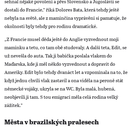
sehnal nějaké povolení a přes Slovensko a Jugoslávii se
dostali do Francie,“ říká Dolores Bata, která tehdy ještě
nebyla na světě, ale z maminčina vyprávění si pamatuje, že
okolnosti byly tehdy pro rodinu dramatické.
„Z Francie musel děda ještě do Anglie vyzvednout moji
maminku a tetu, co tam obě studovaly. A další teta, Edit, se
už nevešla do auta. Tak ji babička poslala vlakem do
Maďarska, kde ji měl někdo vyzvednout a dopravit do
Ameriky. Edit bylo tehdy dvanáct let a vzpomínala na to, že
když jednu chvíli vlak zastavil a ona viděla na peroně stát
německé vojáky, ukryla se na WC. Byla malá, hubená,
neobjevili ji tam. S tou emigrací měla celá rodina velký
zážitek.“
Města v brazilských pralesech