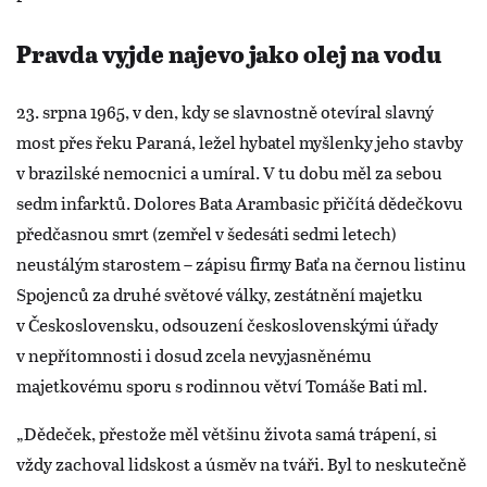
Pravda vyjde najevo jako olej na vodu
23. srpna 1965, v den, kdy se slavnostně otevíral slavný
most přes řeku Paraná, ležel hybatel myšlenky jeho stavby
v brazilské nemocnici a umíral. V tu dobu měl za sebou
sedm infarktů. Dolores Bata Arambasic přičítá dědečkovu
předčasnou smrt (zemřel v šedesáti sedmi letech)
neustálým starostem – zápisu firmy Baťa na černou listinu
Spojenců za druhé světové války, zestátnění majetku
v Československu, odsouzení československými úřady
v nepřítomnosti i dosud zcela nevyjasněnému
majetkovému sporu s rodinnou větví Tomáše Bati ml.
„Dědeček, přestože měl většinu života samá trápení, si
vždy zachoval lidskost a úsměv na tváři. Byl to neskutečně