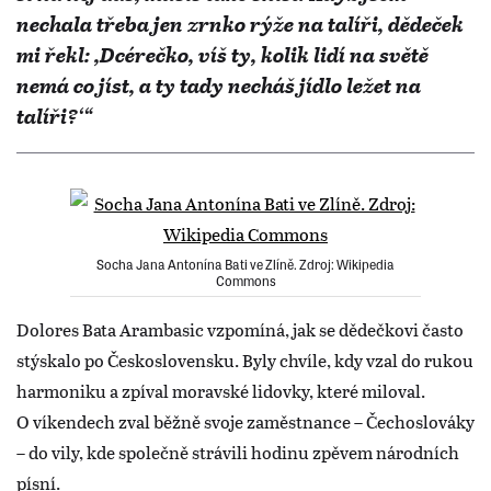
nechala třeba jen zrnko rýže na talíři, dědeček
mi řekl: ,Dcérečko, víš ty, kolik lidí na světě
nemá co jíst, a ty tady necháš jídlo ležet na
talíři?‘“
Socha Jana Antonína Bati ve Zlíně. Zdroj: Wikipedia
Commons
Dolores Bata Arambasic vzpomíná, jak se dědečkovi často
stýskalo po Československu. Byly chvíle, kdy vzal do rukou
harmoniku a zpíval moravské lidovky, které miloval.
O víkendech zval běžně svoje zaměstnance – Čechoslováky
– do vily, kde společně strávili hodinu zpěvem národních
písní.