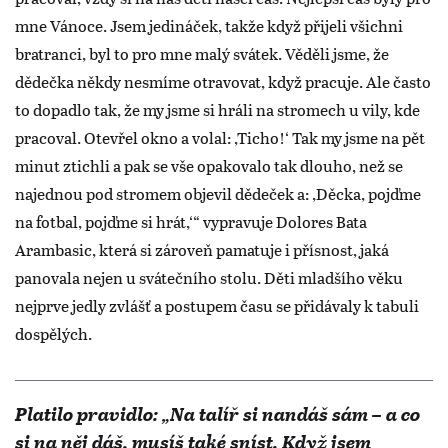
mne Vánoce. Jsem jedináček, takže když přijeli všichni
bratranci, byl to pro mne malý svátek. Věděli jsme, že
dědečka někdy nesmíme otravovat, když pracuje. Ale často
to dopadlo tak, že my jsme si hráli na stromech u vily, kde
pracoval. Otevřel okno a volal: ,Ticho!‘ Tak my jsme na pět
minut ztichli a pak se vše opakovalo tak dlouho, než se
najednou pod stromem objevil dědeček a: ,Děcka, pojďme
na fotbal, pojďme si hrát,‘“ vypravuje Dolores Bata
Arambasic, která si zároveň pamatuje i přísnost, jaká
panovala nejen u svátečního stolu. Děti mladšího věku
nejprve jedly zvlášť a postupem času se přidávaly k tabuli
dospělých.
Platilo pravidlo: „Na talíř si nandáš sám – a co
si na něj dáš, musíš také sníst. Když jsem