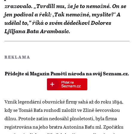
zrazovalo. „Tvrdili mu, že je to nemožné. On se
jen podíval a řekl: ,Tak nemožné, myslíte?‘ A
udělal to,“ říká o svém dědečkovi Dolores
Ljiljana Bata Arambasic.
REKLAMA
Přidejte si Magazín Paměti národa na svůj Seznam.cz.
Vznik legendární obuvnické firmy sahá až do roku 1894,
kdy se Tomáš Baťa rozhodl založit ve Zlíně ševcovskou
dílnu. Protože zatím nedosáhl plnoletosti, byla firma
registrována na jeho bratra Antonína Baťu ml. Zpočátku