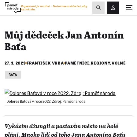
Zobrazit
Zapomínat je snadné...
Natáčíme svědectví, aby
nezmizela
Přihlášení/R
vyhledávání
Můj dědeček Jan Antonín
Baťa
27. 3. 2023
FRANTIŠEK VRBA
PAMĚTNÍCI
,
REGIONY
,
VOLNÉ
BAŤA
Dolores Baťová v roce 2022. Zdroj: Paměť národa
Vykácím džungli a postavím město na holé
pláni. Mnoho lidí od toho Jana Antonína Baťu