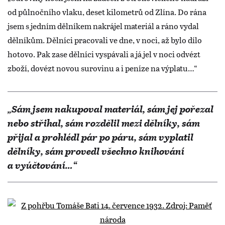
od půlnočního vlaku, deset kilometrů od Zlína. Do rána
jsem s jedním dělníkem nakrájel materiál a ráno vydal
dělníkům. Dělníci pracovali ve dne, v noci, až bylo dílo
hotovo. Pak zase dělníci vyspávali a já jel v noci odvézt
zboží, dovézt novou surovinu a i peníze na výplatu…“
„Sám jsem nakupoval materiál, sám jej pořezal
nebo střihal, sám rozdělil mezi dělníky, sám
přijal a prohlédl pár po páru, sám vyplatil
dělníky, sám provedl všechno knihování
a vyúčtování…“