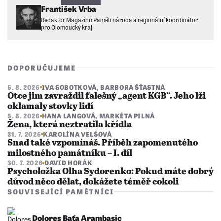
František Vrba
Redaktor Magazínu Paměti národa a regionální koordinátor
pro Olomoucký kraj
DOPORUČUJEME
5. 8. 2026
IVA SOBOTKOVÁ
,
BARBORA ŠŤASTNÁ
Otce jim zavraždil falešný „agent KGB“. Jeho lži
oklamaly stovky lidí
5. 8. 2026
HANA LANGOVÁ
,
MARKÉTA PILNÁ
Žena, která neztratila křídla
31. 7. 2026
KAROLÍNA VELŠOVÁ
Snad také vzpomínáš. Příběh zapomenutého
milostného památníku – I. díl
30. 7. 2026
DAVID HORÁK
Psycholožka Olha Sydorenko: Pokud máte dobrý
důvod něco dělat, dokážete téměř cokoli
SOUVISEJÍCÍ PAMĚTNÍCI
Dolores Baťa Arambasic