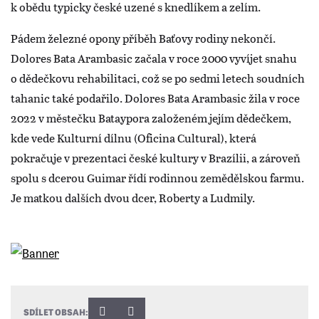
k obědu typicky české uzené s knedlíkem a zelím.
Pádem železné opony příběh Baťovy rodiny nekončí.
Dolores Bata Arambasic začala v roce 2000 vyvíjet snahu
o dědečkovu rehabilitaci, což se po sedmi letech soudních
tahanic také podařilo. Dolores Bata Arambasic žila v roce
2022 v městečku Bataypora založeném jejím dědečkem,
kde vede Kulturní dílnu (Oficina Cultural), která
pokračuje v prezentaci české kultury v Brazílii, a zároveň
spolu s dcerou Guimar řídí rodinnou zemědělskou farmu.
Je matkou dalších dvou dcer, Roberty a Ludmily.
SDÍLET OBSAH: