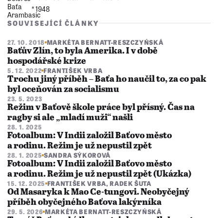
* 1948
SOUVISEJÍCÍ ČLÁNKY
27. 10. 2018
MARKÉTA BERNATT-RESZCZYŃSKÁ
Baťův Zlín, to byla Amerika. I v době
hospodářské krize
5. 12. 2022
FRANTIŠEK VRBA
Trochu jiný příběh – Baťa ho naučil to, za co pak
byl oceňován za socialismu
23. 5. 2023
Režim v Baťově škole práce byl přísný. Čas na
ragby si ale „mladí muži“ našli
28. 1. 2025
Fotoalbum: V Indii založil Baťovo město
a rodinu. Režim je už nepustil zpět
28. 1. 2025
SANDRA SÝKOROVÁ
Fotoalbum: V Indii založil Baťovo město
a rodinu. Režim je už nepustil zpět (Ukázka)
15. 12. 2025
FRANTIŠEK VRBA
,
RADEK ŠUTA
Od Masaryka k Mao Ce-tungovi. Neobyčejný
příběh obyčejného Baťova lakýrníka
29. 5. 2026
MARKÉTA BERNATT-RESZCZYŃSKÁ