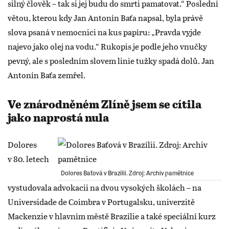
silný člověk – tak si jej budu do smrti pamatovat.“ Poslední
větou, kterou kdy Jan Antonín Baťa napsal, byla právě
slova psaná v nemocnici na kus papíru: „Pravda vyjde
najevo jako olej na vodu.“ Rukopis je podle jeho vnučky
pevný, ale s posledním slovem linie tužky spadá dolů. Jan
Antonín Baťa zemřel.
Ve znárodněném Zlíně jsem se cítila
jako naprostá nula
Dolores
v 80. letech
Dolores Baťová v Brazílii. Zdroj: Archiv pamětnice
vystudovala advokacii na dvou vysokých školách – na
Universidade de Coimbra v Portugalsku, univerzitě
Mackenzie v hlavním městě Brazílie a také speciální kurz