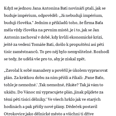
Když se jednou Jana Antonína Bati novináři ptali, jak se
buduje impérium, odpověděl: „Já nebuduji impérium,
buduji člověka.“ Jedním z příkladů toho, že firma Baťa
měla vždy člověka na prvním místě, je i to, jak se Jan
Antonín zachoval v době, kdy kvůli ekonomické krizi,
ještě za vedení Tomáše Bati, došlo k propuštění asi pěti
tisíc zaměstnanců. To pro něj bylo nemyslitelné. Rozhodl
se tedy, že udělá vše pro to, aby je získal zpět.
„Zavolal k sobě manažery a pověřil je úkolem vypracovat
plán. Za krátkou dobu za ním přišli a říkali: ,Pane Baťo,
tohle je nemožné.‘ ,Tak nemožné, říkáte? Tak já vám to
ukážu. Do Vánoc mi vypracujete plán, jinak půjdete za
těmi pěti tisíci dělníky.‘ Ve všech hrklo jak ve starých
hodinách a pak přišly nové plány. Dědeček postavil
Otrokovice jako dělnické město a všichni ti dříve