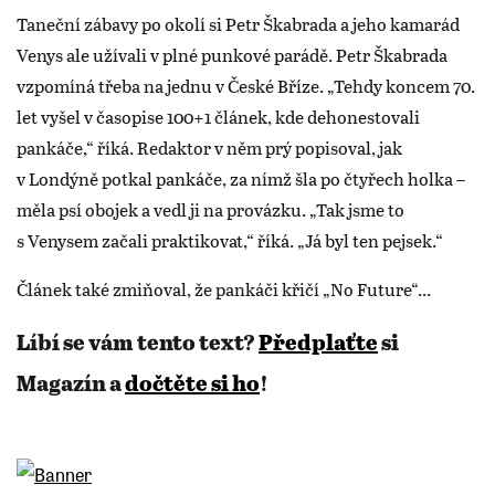
Taneční zábavy po okolí si Petr Škabrada a jeho kamarád
Venys ale užívali v plné punkové parádě. Petr Škabrada
vzpomíná třeba na jednu v České Bříze. „Tehdy koncem 70.
let vyšel v časopise 100+1 článek, kde dehonestovali
pankáče,“ říká. Redaktor v něm prý popisoval, jak
v Londýně potkal pankáče, za nímž šla po čtyřech holka –
měla psí obojek a vedl ji na provázku. „Tak jsme to
s Venysem začali praktikovat,“ říká. „Já byl ten pejsek.“
Článek také zmiňoval, že pankáči křičí „No Future“...
Líbí se vám tento text?
Předplaťte
si
Magazín a
dočtěte si ho
!