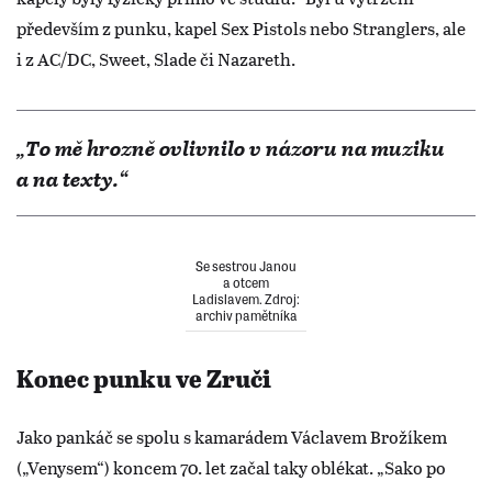
především z punku, kapel Sex Pistols nebo Stranglers, ale
i z AC/DC, Sweet, Slade či Nazareth.
„To mě hrozně ovlivnilo v názoru na muziku
a na texty.“
Se sestrou Janou
a otcem
Ladislavem. Zdroj:
archiv pamětníka
Konec punku ve Zruči
Jako pankáč se spolu s kamarádem Václavem Brožíkem
(„Venysem“) koncem 70. let začal taky oblékat. „Sako po