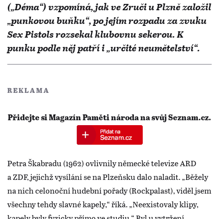
(„Déma“) vzpomíná, jak ve Zruči u Plzně založil
„punkovou buňku“, po jejím rozpadu za zvuku
Sex Pistols rozsekal klubovnu sekerou. K
punku podle něj patří i „určité neumětelství“.
REKLAMA
Přidejte si Magazín Paměti národa na svůj Seznam.cz.
Petra Škabradu (1962) ovlivnily německé televize ARD
a ZDF, jejichž vysílání se na Plzeňsku dalo naladit. „Běžely
na nich celonoční hudební pořady (Rockpalast), viděl jsem
všechny tehdy slavné kapely,“ říká. „Neexistovaly klipy,
kapely byly fyzicky přímo ve studiu.“ Byl u vytržení