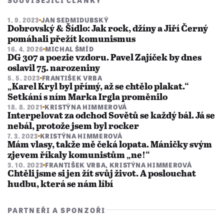
1. 9. 2023
JAN SEDMIDUBSKÝ
Dobrovský & Šídlo: Jak rock, džíny a Jiří Černý
pomáhali přežít komunismus
16. 4. 2026
MICHAL ŠMÍD
DG 307 a poezie vzdoru. Pavel Zajíček by dnes
oslavil 75. narozeniny
5. 5. 2023
FRANTIŠEK VRBA
„Karel Kryl byl přímý, až se chtělo plakat.“
Setkání s ním Marka Irgla proměnilo
18. 8. 2021
KRISTÝNA HIMMEROVÁ
Interpelovat za odchod Sovětů se každý bál. Já se
nebál, protože jsem byl rocker
7. 3. 2023
KRISTÝNA HIMMEROVÁ
Mám vlasy, takže mě čeká lopata. Máničky svým
zjevem říkaly komunistům „ne!“
3. 10. 2023
FRANTIŠEK VRBA
,
KRISTÝNA HIMMEROVÁ
Chtěli jsme si jen žít svůj život. A poslouchat
hudbu, která se nám líbí
PARTNEŘI A SPONZOŘI