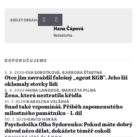
SDÍLET OBSAH:
Hana Čápová
Redaktorka
DOPORUČUJEME
5. 8. 2026
IVA SOBOTKOVÁ
,
BARBORA ŠŤASTNÁ
Otce jim zavraždil falešný „agent KGB“. Jeho lži
oklamaly stovky lidí
5. 8. 2026
HANA LANGOVÁ
,
MARKÉTA PILNÁ
Žena, která neztratila křídla
31. 7. 2026
KAROLÍNA VELŠOVÁ
Snad také vzpomínáš. Příběh zapomenutého
milostného památníku – I. díl
30. 7. 2026
DAVID HORÁK
Psycholožka Olha Sydorenko: Pokud máte dobrý
důvod něco dělat, dokážete téměř cokoli
SOUVISEJÍCÍ ČLÁNKY