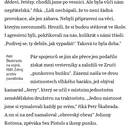
dědovi, řetězy, chodili jsme po vesnici. Ale byla vůči nám
nepřátelská,“ říká. „Lidi nechápali, že to není žádná
provokace, ale jen zábava. Nebyli připraveni na věci,
kterým nerozuměli. Hrozili, že si budou stěžovat ve škole.
I agresivní byli, pokřikovali na nás, kolikrát s námi třásli:
‚Podívej se, ty debile, jak vypadáš!‘ Taková to byla doba.“
Pár spojenců se jim ale přece jen podařilo
Petr
Škabrada
získat mezi vrstevníky a založili ve Zruči
na vojně,
1981. Zdroj:
„punkovou buňku“. Zázemí našla ve dvou
archiv
pamětníka
místnostech vlhkého baráku, jež obýval
kamarád „Jerry“, který se učil v místním jednotném
zemědělském družstvu na traktoristu. „Jednu místnost
jsme si vymalovali každý po svém,“ říká Petr Škabrada.
A on si na zeď namaloval „obrovský obraz“ Johnny
Rottena, zpěváka Sex Pistols a ikony punku.