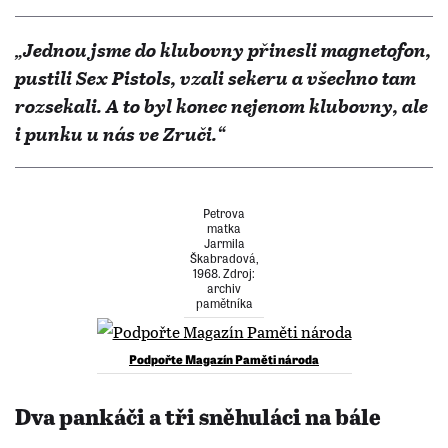
„Jednou jsme do klubovny přinesli magnetofon,
pustili Sex Pistols, vzali sekeru a všechno tam
rozsekali. A to byl konec nejenom klubovny, ale
i punku u nás ve Zruči.“
Petrova
matka
Jarmila
Škabradová,
1968. Zdroj:
archiv
pamětníka
Podpořte Magazín Paměti národa
Dva pankáči a tři sněhuláci na bále