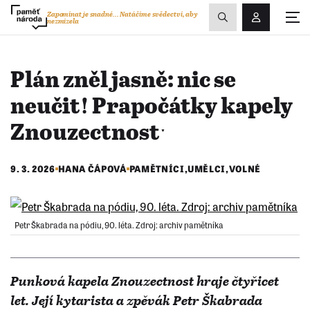
Zobrazit
Zapomínat je snadné...
Natáčíme svědectví, aby
nezmizela
Přihlášení/R
vyhledávání
Plán zněl jasně: nic se
neučit! Prapočátky kapely
Znouzectnostˑ
9. 3. 2026
HANA ČÁPOVÁ
PAMĚTNÍCI
,
UMĚLCI
,
VOLNÉ
Petr Škabrada na pódiu, 90. léta. Zdroj: archiv pamětníka
Punková kapela Znouzectnost hraje čtyřicet
let. Její kytarista a zpěvák Petr Škabrada