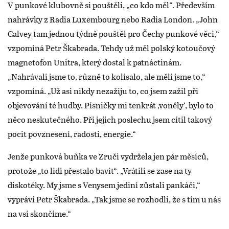
V punkové klubovně si pouštěli, „co kdo měl“. Především
nahrávky z Radia Luxembourg nebo Radia London. „John
Calvey tam jednou týdně pouštěl pro Čechy punkové věci,“
vzpomíná Petr Škabrada. Tehdy už měl polský kotoučový
magnetofon Unitra, který dostal k patnáctinám.
„Nahrávali jsme to, různě to kolísalo, ale měli jsme to,“
vzpomíná. „Už asi nikdy nezažiju to, co jsem zažil při
objevování té hudby. Písničky mi tenkrát ‚voněly‘, bylo to
něco neskutečného. Při jejich poslechu jsem cítil takový
pocit povznesení, radosti, energie.“
Jenže punková buňka ve Zruči vydržela jen pár měsíců,
protože „to lidi přestalo bavit“. „Vrátili se zase na ty
diskotéky. My jsme s Venysem jediní zůstali pankáči,“
vypráví Petr Škabrada. „Tak jsme se rozhodli, že s tím u nás
na vsi skončíme.“