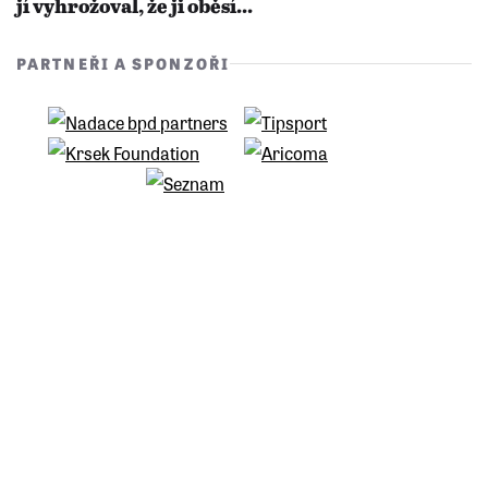
jí vyhrožoval, že ji oběsí...
PARTNEŘI A SPONZOŘI