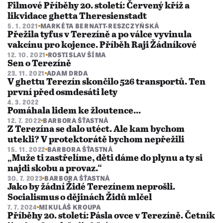
Filmové Příběhy 20. století: Červený kříž a
likvidace ghetta Theresienstadt
5. 1. 2021
MARKÉTA BERNATT-RESZCZYŃSKÁ
Přežila tyfus v Terezíně a po válce vyvinula
vakcínu pro kojence. Příběh Raji Žádníkové
12. 10. 2021
ROSTISLAV ŠÍMA
Sen o Terezíně
23. 11. 2021
ADAM DRDA
V ghettu Terezín skončilo 526 transportů. Ten
první před osmdesáti lety
4. 3. 2022
Pomáhala lidem ke žloutence...
12. 7. 2022
BARBORA ŠŤASTNÁ
Z Terezína se dalo utéct. Ale kam bychom
utekli? V protektorátě bychom nepřežili
15. 11. 2022
BARBORA ŠŤASTNÁ
„Muže ti zastřelíme, děti dáme do plynu a ty si
najdi skobu a provaz.“
30. 7. 2023
BARBORA ŠŤASTNÁ
Jako by žádní Židé Terezínem neprošli.
Socialismus o dějinách Židů mlčel
7. 7. 2024
MIKULÁŠ KROUPA
Příběhy 20. století: Pásla ovce v Terezíně. Četník