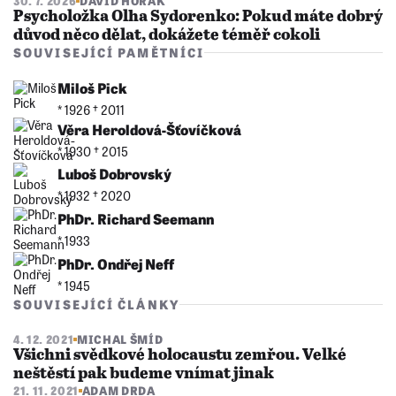
30. 7. 2026
DAVID HORÁK
Psycholožka Olha Sydorenko: Pokud máte dobrý
důvod něco dělat, dokážete téměř cokoli
SOUVISEJÍCÍ PAMĚTNÍCI
Miloš Pick
* 1926 †︎ 2011
Věra Heroldová-Šťovíčková
* 1930 †︎ 2015
Luboš Dobrovský
* 1932 †︎ 2020
PhDr. Richard Seemann
* 1933
PhDr. Ondřej Neff
* 1945
SOUVISEJÍCÍ ČLÁNKY
4. 12. 2021
MICHAL ŠMÍD
Všichni svědkové holocaustu zemřou. Velké
neštěstí pak budeme vnímat jinak
21. 11. 2021
ADAM DRDA