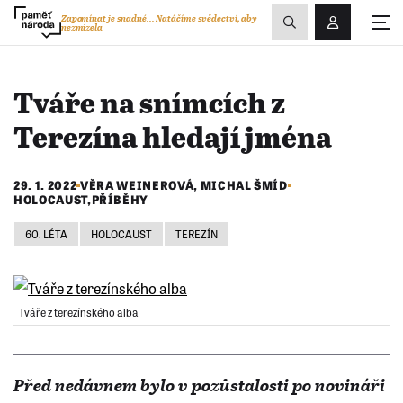
Zobrazit
Zapomínat je snadné...
Natáčíme svědectví, aby
nezmizela
Přihlášení/R
vyhledávání
Tváře na snímcích z
Terezína hledají jména
29. 1. 2022
VĚRA WEINEROVÁ
,
MICHAL ŠMÍD
HOLOCAUST
,
PŘÍBĚHY
60. LÉTA
HOLOCAUST
TEREZÍN
Tváře z terezínského alba
Před nedávnem bylo v pozůstalosti po novináři