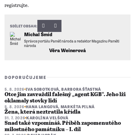
SDÍLET OBSAH:
Michal Šmíd
Správce portálu Paměť národa a redaktor Magazínu Paměti
národa
Věra Weinerová
DOPORUČUJEME
5. 8. 2026
IVA SOBOTKOVÁ
,
BARBORA ŠŤASTNÁ
Otce jim zavraždil falešný „agent KGB“. Jeho lži
oklamaly stovky lidí
5. 8. 2026
HANA LANGOVÁ
,
MARKÉTA PILNÁ
Žena, která neztratila křídla
31. 7. 2026
KAROLÍNA VELŠOVÁ
Snad také vzpomínáš. Příběh zapomenutého
milostného památníku – I. díl