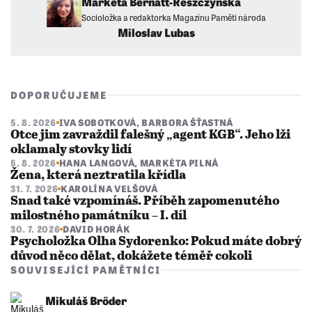
Markéta Bernatt-Reszczyńská
Socioložka a redaktorka Magazínu Paměti národa
Miloslav Lubas
DOPORUČUJEME
5. 8. 2026
IVA SOBOTKOVÁ
,
BARBORA ŠŤASTNÁ
Otce jim zavraždil falešný „agent KGB“. Jeho lži
oklamaly stovky lidí
5. 8. 2026
HANA LANGOVÁ
,
MARKÉTA PILNÁ
Žena, která neztratila křídla
31. 7. 2026
KAROLÍNA VELŠOVÁ
Snad také vzpomínáš. Příběh zapomenutého
milostného památníku – I. díl
30. 7. 2026
DAVID HORÁK
Psycholožka Olha Sydorenko: Pokud máte dobrý
důvod něco dělat, dokážete téměř cokoli
SOUVISEJÍCÍ PAMĚTNÍCI
Mikuláš Bröder