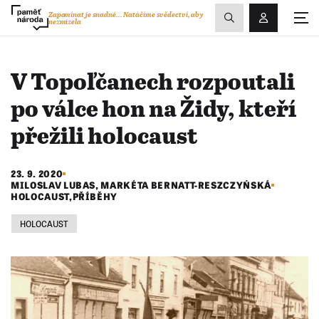
Zobrazit
Zapomínat je snadné...
Natáčíme svědectví, aby
nezmizela
Přihlášení/R
vyhledávání
V Topoľčanech rozpoutali
po válce hon na Židy, kteří
přežili holocaust
23. 9. 2020
MILOSLAV LUBAS
,
MARKÉTA BERNATT-RESZCZYŃSKÁ
HOLOCAUST
,
PŘÍBĚHY
HOLOCAUST