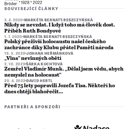
* 1928 †︎ 2022
SOUVISEJÍCÍ ČLÁNKY
3. 4. 2020
MARKÉTA BERNATT-RESZCZYŃSKÁ
Nikdy se nevzdat. I když toho má člověk dost.
Příběh Ruth Bondyové
1. 7. 2020
MARKÉTA BERNATT-RESZCZYŃSKÁ
Polský přeživší holocaustu našel českého
zachránce díky Klubu přátel Paměti národa
19. 5. 2020
JOHANA HEŘMÁNKOVÁ
„Vina“ nevinných obětí
2. 10. 2023
ŠÁRKA KUCHTOVÁ
Zemřel Vladimír Munk. „Dělal jsem vědu, abych
nemyslel na holocaust“
20. 4. 2022
DAVID HERTL
Před 75 lety popravili Jozefa Tisa. Někteří ho
dnes chtějí blahořečit...
PARTNEŘI A SPONZOŘI