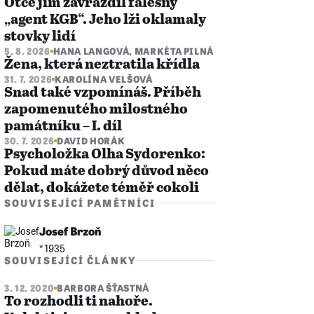
Otce jim zavraždil falešný
„agent KGB“. Jeho lži oklamaly
stovky lidí
5. 8. 2026
HANA LANGOVÁ
,
MARKÉTA PILNÁ
Žena, která neztratila křídla
31. 7. 2026
KAROLÍNA VELŠOVÁ
Snad také vzpomínáš. Příběh
zapomenutého milostného
památníku – I. díl
30. 7. 2026
DAVID HORÁK
Psycholožka Olha Sydorenko:
Pokud máte dobrý důvod něco
dělat, dokážete téměř cokoli
SOUVISEJÍCÍ PAMĚTNÍCI
Josef Brzoň
* 1935
SOUVISEJÍCÍ ČLÁNKY
3. 12. 2020
BARBORA ŠŤASTNÁ
To rozhodli ti nahoře.