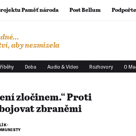
projektu Paměť národa
Post Bellum
Podpořte
dné...
ví, aby nezmizela
říběhy
Doba
Audio & Video
Rozhovory
O Ma
ení zločinem.“ Proti
bojovat zbraněmi
LÍK
OMUNISTY