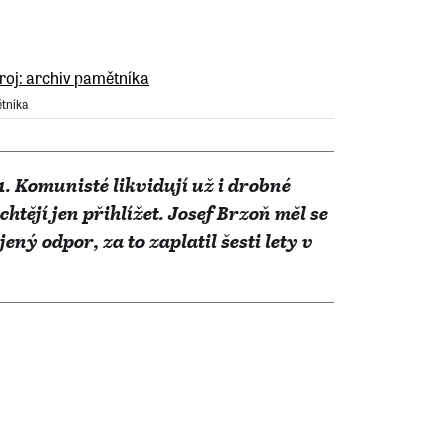
ětníka
. Komunisté likvidují už i drobné
htějí jen přihlížet. Josef Brzoň měl se
ý odpor, za to zaplatil šesti lety v