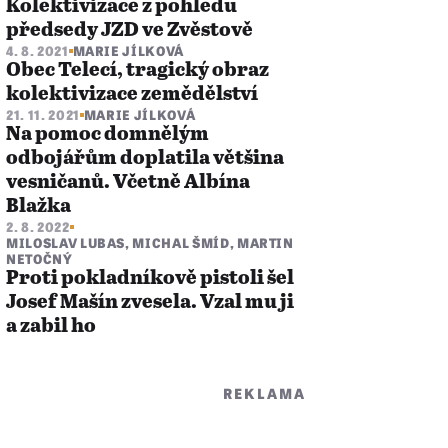
Kolektivizace z pohledu
předsedy JZD ve Zvěstově
4. 8. 2021
MARIE JÍLKOVÁ
Obec Telecí, tragický obraz
kolektivizace zemědělství
21. 11. 2021
MARIE JÍLKOVÁ
Na pomoc domnělým
odbojářům doplatila většina
vesničanů. Včetně Albína
Blažka
2. 8. 2022
MILOSLAV LUBAS
,
MICHAL ŠMÍD
,
MARTIN
NETOČNÝ
Proti pokladníkově pistoli šel
Josef Mašín zvesela. Vzal mu ji
a zabil ho
REKLAMA