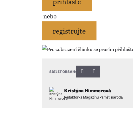
přihlašte
nebo
registrujte
SDÍLET OBSAH:
Kristýna Himmerová
Redaktorka Magazínu Paměti národa