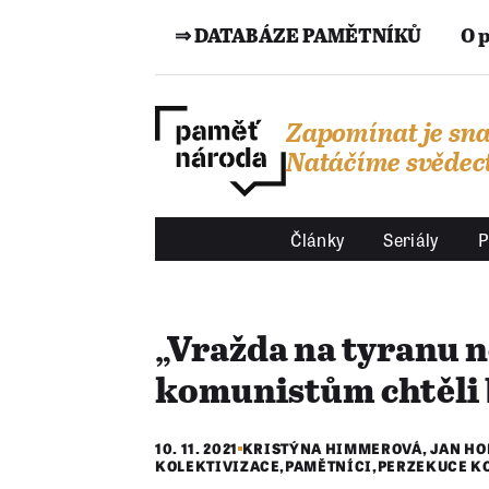
⇒ DATABÁZE PAMĚTNÍKŮ
O 
Zapomínat je sna
Natáčíme svědect
Články
Seriály
P
„Vražda na tyranu n
komunistům chtěli 
10. 11. 2021
KRISTÝNA HIMMEROVÁ
,
JAN HO
KOLEKTIVIZACE
,
PAMĚTNÍCI
,
PERZEKUCE K