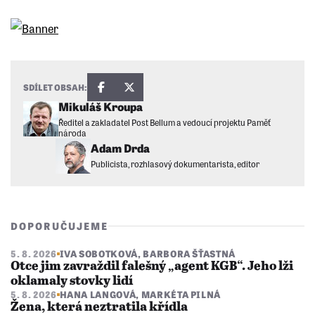
SDÍLET OBSAH:
Mikuláš Kroupa
Ředitel a zakladatel Post Bellum a vedoucí projektu Paměť
národa
Adam Drda
Publicista, rozhlasový dokumentarista, editor
DOPORUČUJEME
5. 8. 2026
IVA SOBOTKOVÁ
,
BARBORA ŠŤASTNÁ
Otce jim zavraždil falešný „agent KGB“. Jeho lži
oklamaly stovky lidí
5. 8. 2026
HANA LANGOVÁ
,
MARKÉTA PILNÁ
Žena, která neztratila křídla