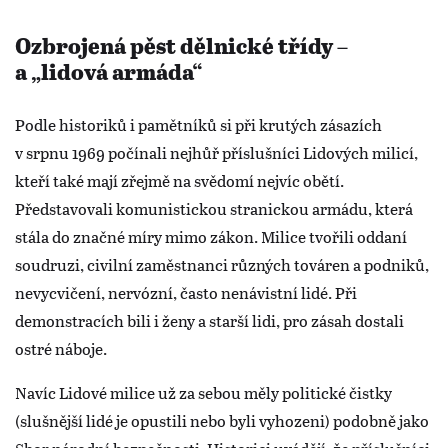
Ozbrojená pěst dělnické třídy –
a „lidová armáda“
Podle historiků i pamětníků si při krutých zásazích
v srpnu 1969 počínali nejhůř příslušníci Lidových milicí,
kteří také mají zřejmě na svědomí nejvíc obětí.
Představovali komunistickou stranickou armádu, která
stála do značné míry mimo zákon. Milice tvořili oddaní
soudruzi, civilní zaměstnanci různých továren a podniků,
nevycvičení, nervózní, často nenávistní lidé. Při
demonstracích bili i ženy a starší lidi, pro zásah dostali
ostré náboje.
Navíc Lidové milice už za sebou měly politické čistky
(slušnější lidé je opustili nebo byli vyhozeni) podobně jako