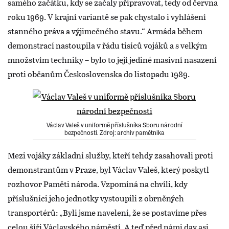
samého začátku, kdy se začaly připravovat, tedy od června
roku 1969. V krajní variantě se pak chystalo i vyhlášení
stanného práva a výjimečného stavu.“ Armáda během
demonstrací nastoupila v řádu tisíců vojáků a s velkým
množstvím techniky – bylo to její jediné masivní nasazení
proti občanům Československa do listopadu 1989.
Václav Valeš v uniformě příslušníka Sboru národní
bezpečnosti. Zdroj: archiv pamětníka
Mezi vojáky základní služby, kteří tehdy zasahovali proti
demonstrantům v Praze, byl Václav Valeš, který poskytl
rozhovor Paměti národa. Vzpomíná na chvíli, kdy
příslušníci jeho jednotky vystoupili z obrněných
transportérů: „Byli jsme naveleni, že se postavíme přes
celou šíři Václavského náměstí. A teď před námi dav asi