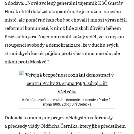
a dodává: „Nově zvolený generální tajemník KSČ Gustáv
Husák chtěl dokázat okupantům, že je mužem na svém
místě, ale poměrně hanebně se chovali i mnozí výraznější
reformní komunisté, k nimž lidé získali důvěru během
Pražského jara. Najednou mohl každý vidět, že to nejsou
stoupenci svobody a demokratizace, že v duchu svých
stranických kariér půjdou proti vlastnímu národu, ale
nikoli proti Moskvě.“
Veřejná bezpečnost rozhání demostraci v centru Prahy 21.
srpna 1969. Zdroj: Jiří Všetečka
Dokládá to mimo jiné projev někdejšího reformisty
a předsedy vlády Oldřicha Černíka, který již s předstihem