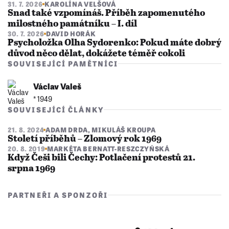
31. 7. 2026
KAROLÍNA VELŠOVÁ
Snad také vzpomínáš. Příběh zapomenutého
milostného památníku – I. díl
30. 7. 2026
DAVID HORÁK
Psycholožka Olha Sydorenko: Pokud máte dobrý
důvod něco dělat, dokážete téměř cokoli
SOUVISEJÍCÍ PAMĚTNÍCI
Václav Valeš
* 1949
SOUVISEJÍCÍ ČLÁNKY
21. 8. 2024
ADAM DRDA
,
MIKULÁŠ KROUPA
Století příběhů – Zlomový rok 1969
20. 8. 2019
MARKÉTA BERNATT-RESZCZYŃSKÁ
Když Češi bili Čechy: Potlačení protestů 21.
srpna 1969
PARTNEŘI A SPONZOŘI