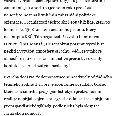
varoval: „Přicházející srpnové dny jsou pro některé lidi
záminkou, jak z odstupu jednoho roku prokázat
neudržitelnost naší vnitřní a zahraniční politické
orientace. Organizátoři těchto akcí jsou titíž lidé, kteří po
lednu roku 1968 zneužili očistného proudu, který
nastoupila KSČ. Tito organizátoři zvolili letos novou
taktiku. Opět se snaží, ale tentokrát potajmu vyvolávat
neklid a vytvářet atmosféru strachu. Vědí, že v takové
atmosféře může i drobná iniciativa přerůst v rozsáhlý
konflikt s velmi složitými následky.“
Netřeba dodávat, že demonstrace se neodvíjely od žádného
temného spiknutí, nýbrž je spontánně pořádali občané,
kteří se nesmířili s propagandistickým překroucením
reality: nepřijali vojenskou agresi a odmítali také přijmout
propagandistické výklady, podle nichž byla okupace
„bratrskou pomocí“.