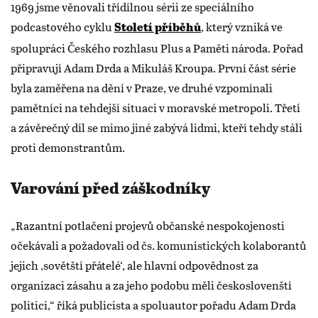
1969 jsme věnovali třídílnou sérii ze speciálního
podcastového cyklu
, který vzniká ve
Století příběhů
spolupráci Českého rozhlasu Plus a Paměti národa. Pořad
připravují Adam Drda a Mikuláš Kroupa. První část série
byla zaměřena na dění v Praze, ve druhé vzpomínali
pamětníci na tehdejší situaci v moravské metropoli. Třetí
a závěrečný díl se mimo jiné zabývá lidmi, kteří tehdy stáli
proti demonstrantům.
Varování před záškodníky
„Razantní potlačení projevů občanské nespokojenosti
očekávali a požadovali od čs. komunistických kolaborantů
jejich ‚sovětští přátelé‘, ale hlavní odpovědnost za
organizaci zásahu a za jeho podobu měli českoslovenští
politici,“ říká publicista a spoluautor pořadu Adam Drda