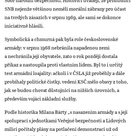
Sbor národní bezpečnosti. Historici uvádějí, že příslušníci
SNB nejenže většinou neměli morální zábrany pro účast
na tvrdých zásazích v srpnu 1969, ale sami se dokonce
iniciativně hlásili.
Symbolická a chmurná pak byla role československé
armády: v srpnu 1968 nebránila napadenou zemi
a nechránila její obyvatele, zato o rok později dostala
příkaz a nastoupila proti vlastním lidem. Byl to i určitý
test armádní loajality: ačkoli i v ČSLA již proběhly a dále
probíhaly politické čistky, vedení KSČ mělo obavy z toho,
jak se budou chovat důstojníci na nižších úrovních, a
především vojáci základní služby.
Podle historika Milana Bárty „s nasazením armády a s její
spoluprací s jednotkami Veřejné bezpečnosti a Lidových
milicí počítaly plány na potlačení demonstrací už od