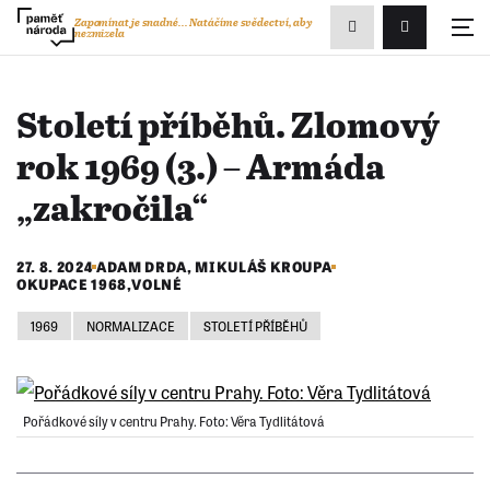
Zobrazit
Zapomínat je snadné...
Natáčíme svědectví, aby
nezmizela
Přihlášení/R
vyhledávání
Století příběhů. Zlomový
rok 1969 (3.) – Armáda
„zakročila“
27. 8. 2024
ADAM DRDA
,
MIKULÁŠ KROUPA
OKUPACE 1968
,
VOLNÉ
1969
NORMALIZACE
STOLETÍ PŘÍBĚHŮ
Pořádkové síly v centru Prahy. Foto: Věra Tydlitátová