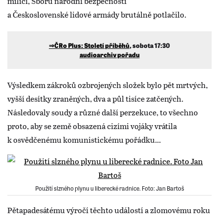
milicí, Sboru národní bezpečnosti
a Československé lidové armády brutálně potlačilo.
⇒ČRo Plus: Století příběhů
, sobota 17:30
audioarchiv pořadu
Výsledkem zákroků ozbrojených složek bylo pět mrtvých,
vyšší desítky zraněných, dva a půl tisíce zatčených.
Následovaly soudy a různé další perzekuce, to všechno
proto, aby se země obsazená cizími vojáky vrátila
k osvědčenému komunistickému pořádku...
Použití slzného plynu u liberecké radnice. Foto: Jan Bartoš
Pětapadesátému výročí těchto událostí a zlomovému roku