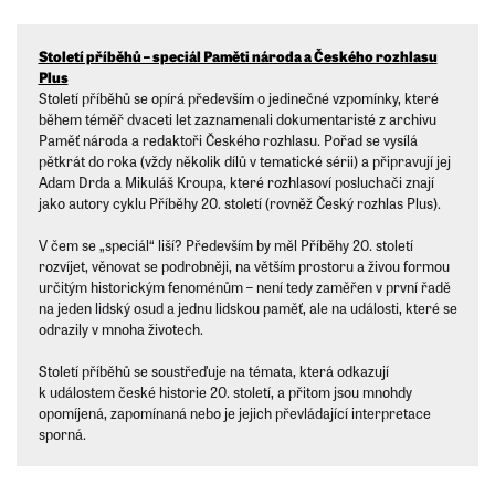
Století příběhů – speciál Paměti národa a Českého rozhlasu
Plus
Století příběhů se opírá především o jedinečné vzpomínky, které
během téměř dvaceti let zaznamenali dokumentaristé z archivu
Paměť národa a redaktoři Českého rozhlasu. Pořad se vysílá
pětkrát do roka (vždy několik dílů v tematické sérii) a připravují jej
Adam Drda a Mikuláš Kroupa, které rozhlasoví posluchači znají
jako autory cyklu Příběhy 20. století (rovněž Český rozhlas Plus).
V čem se „speciál“ liší? Především by měl Příběhy 20. století
rozvíjet, věnovat se podrobněji, na větším prostoru a živou formou
určitým historickým fenoménům – není tedy zaměřen v první řadě
na jeden lidský osud a jednu lidskou paměť, ale na události, které se
odrazily v mnoha životech.
Století příběhů se soustřeďuje na témata, která odkazují
k událostem české historie 20. století, a přitom jsou mnohdy
opomíjená, zapomínaná nebo je jejich převládající interpretace
sporná.