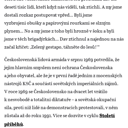
deseti tisíc lidí, kteří když nás viděli, tak ztichli. A my jsme
dostali rozkaz postupovat vpřed… Byli jsme
vyzbrojeni obušky a papírovými rourkami se slzným
plynem… No a my jsme z toho byli hrozně v šoku a byli
jsme v těch brigadýrkách… Dav ztichnul a najednou na nás
začal křičet: ‚Zelený gestapo, táhněte do lesů!‘“
Československá lidová armáda v srpnu 1969 potvrdila, že
jejím hlavním smyslem není ochrana Československa
a jeho obyvatel, ale že je v první řadě jedním z mocenských
nástrojů KSČ a součástí sovětských imperiálních zájmů.
V roce 1969 se Československo na dvacet let vrátilo
k nesvobodě a totalitní diktatuře – a sovětská okupační
síla, proti níž lidé na demonstracích protestovali, v něm
zůstala až do roku 1991. Více se dozvíte v cyklu
Století
.
příběhů