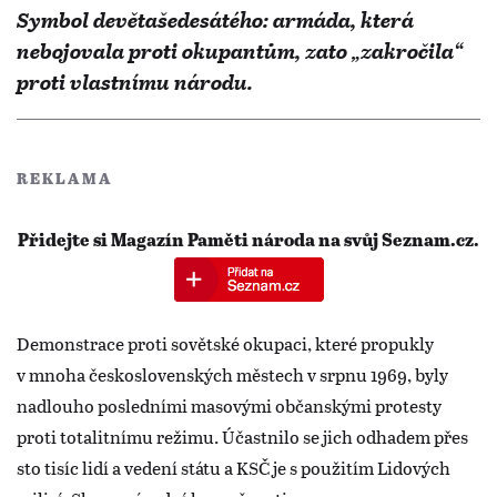
Symbol devětašedesátého: armáda, která
nebojovala proti okupantům, zato „zakročila“
proti vlastnímu národu.
REKLAMA
Přidejte si Magazín Paměti národa na svůj Seznam.cz.
Demonstrace proti sovětské okupaci, které propukly
v mnoha československých městech v srpnu 1969, byly
nadlouho posledními masovými občanskými protesty
proti totalitnímu režimu. Účastnilo se jich odhadem přes
sto tisíc lidí a vedení státu a KSČ je s použitím Lidových