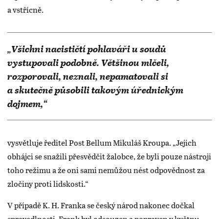
a vstřícně.
„Všichni nacističtí pohlaváři u soudů
vystupovali podobně. Většinou mlčeli,
rozporovali, neznali, nepamatovali si
a skutečně působili takovým úřednickým
dojmem,“
vysvětluje ředitel Post Bellum Mikuláš Kroupa. „Jejich
obhájci se snažili přesvědčit žalobce, že byli pouze nástroji
toho režimu a že oni sami nemůžou nést odpovědnost za
zločiny proti lidskosti.“
V případě K. H. Franka se český národ nakonec dočkal
spravedlnosti. Frank byl odsouzen a popraven v květnu