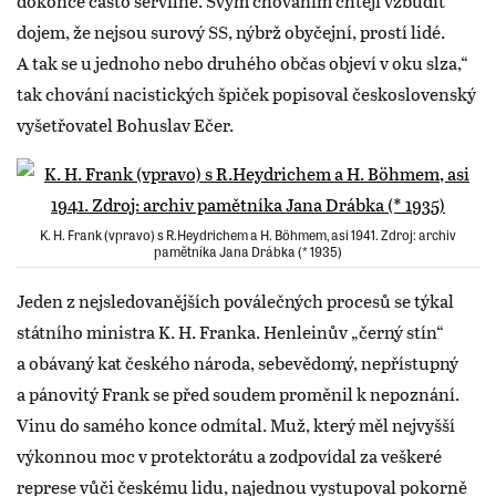
dokonce často servilně. Svým chováním chtějí vzbudit
dojem, že nejsou surový SS, nýbrž obyčejní, prostí lidé.
A tak se u jednoho nebo druhého občas objeví v oku slza,“
tak chování nacistických špiček popisoval československý
vyšetřovatel Bohuslav Ečer.
K. H. Frank (vpravo) s R.Heydrichem a H. Böhmem, asi 1941. Zdroj: archiv
pamětníka Jana Drábka (* 1935)
Jeden z nejsledovanějších poválečných procesů se týkal
státního ministra K. H. Franka. Henleinův „černý stín“
a obávaný kat českého národa, sebevědomý, nepřístupný
a pánovitý Frank se před soudem proměnil k nepoznání.
Vinu do samého konce odmítal. Muž, který měl nejvyšší
výkonnou moc v protektorátu a zodpovídal za veškeré
represe vůči českému lidu, najednou vystupoval pokorně