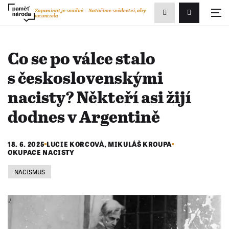
Zobrazit
Zapomínat je snadné...
Natáčíme svědectví, aby
nezmizela
Přihlášení/R
vyhledávání
Co se po válce stalo
s československými
nacisty? Někteří asi žijí
dodnes v Argentině
18. 6. 2025
LUCIE KORCOVÁ,
MIKULÁŠ KROUPA
OKUPACE NACISTY
NACISMUS