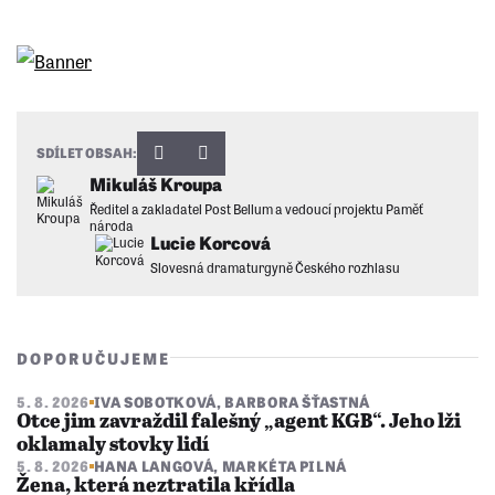
SDÍLET OBSAH:
Mikuláš Kroupa
Ředitel a zakladatel Post Bellum a vedoucí projektu Paměť
národa
Lucie Korcová
Slovesná dramaturgyně Českého rozhlasu
DOPORUČUJEME
5. 8. 2026
IVA SOBOTKOVÁ
,
BARBORA ŠŤASTNÁ
Otce jim zavraždil falešný „agent KGB“. Jeho lži
oklamaly stovky lidí
5. 8. 2026
HANA LANGOVÁ
,
MARKÉTA PILNÁ
Žena, která neztratila křídla