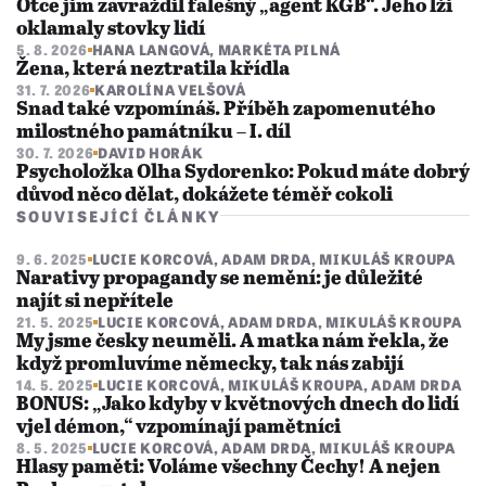
Otce jim zavraždil falešný „agent KGB“. Jeho lži
oklamaly stovky lidí
5. 8. 2026
HANA LANGOVÁ
,
MARKÉTA PILNÁ
Žena, která neztratila křídla
31. 7. 2026
KAROLÍNA VELŠOVÁ
Snad také vzpomínáš. Příběh zapomenutého
milostného památníku – I. díl
30. 7. 2026
DAVID HORÁK
Psycholožka Olha Sydorenko: Pokud máte dobrý
důvod něco dělat, dokážete téměř cokoli
SOUVISEJÍCÍ ČLÁNKY
9. 6. 2025
LUCIE KORCOVÁ
,
ADAM DRDA
,
MIKULÁŠ KROUPA
Narativy propagandy se nemění: je důležité
najít si nepřítele
21. 5. 2025
LUCIE KORCOVÁ
,
ADAM DRDA
,
MIKULÁŠ KROUPA
My jsme česky neuměli. A matka nám řekla, že
když promluvíme německy, tak nás zabijí
14. 5. 2025
LUCIE KORCOVÁ
,
MIKULÁŠ KROUPA
,
ADAM DRDA
BONUS: „Jako kdyby v květnových dnech do lidí
vjel démon,“ vzpomínají pamětníci
8. 5. 2025
LUCIE KORCOVÁ
,
ADAM DRDA
,
MIKULÁŠ KROUPA
Hlasy paměti: Voláme všechny Čechy! A nejen