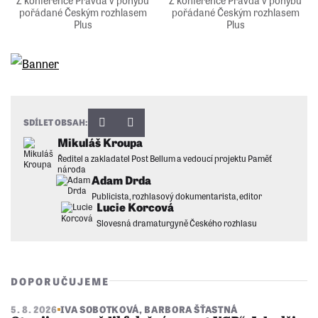
Z konference Pravda v pohybu
Z konference Pravda v pohybu
pořádané Českým rozhlasem
pořádané Českým rozhlasem
Plus
Plus
SDÍLET OBSAH:
Mikuláš Kroupa
Ředitel a zakladatel Post Bellum a vedoucí projektu Paměť
národa
Adam Drda
Publicista, rozhlasový dokumentarista, editor
Lucie Korcová
Slovesná dramaturgyně Českého rozhlasu
DOPORUČUJEME
5. 8. 2026
IVA SOBOTKOVÁ
,
BARBORA ŠŤASTNÁ