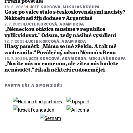
Praha povstala
18. 6. 2025
LUCIE KORCOVÁ
,
MIKULÁŠ KROUPA
Co se po válce stalo s československými nacisty?
Někteří asi žijí dodnes v Argentině
2. 7. 2025
LUCIE KORCOVÁ
,
ADAM DRDA
„Německou otázku musíme v republice
vylikvidovat.“ Odsun, tedy násilné vysídlení
12. 7. 2025
LUCIE KORCOVÁ
,
ADAM DRDA
Hlasy paměti: „Máma se mě zřekla. A tak mě
zachránila.“ Poválečný odsun Němců z Brna
16. 7. 2025
LUCIE KORCOVÁ
,
ADAM DRDA
,
MIKULÁŠ KROUPA
​​​​​​​„Nosíte nás na ramenou, ale zítra nás budete
nenávidět,“ říkali někteří rudoarmějci
PARTNEŘI A SPONZOŘI