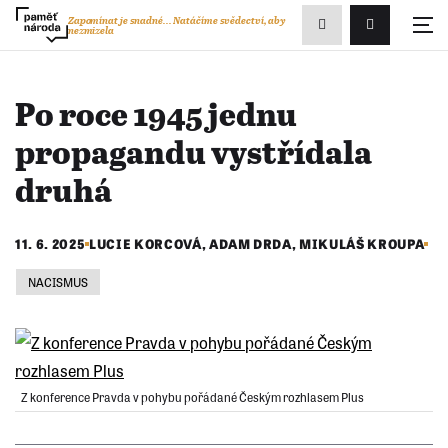
Zobrazit
Zapomínat je snadné...
Natáčíme svědectví, aby
nezmizela
Přihlášení/R
vyhledávání
Po roce 1945 jednu
propagandu vystřídala
druhá
11. 6. 2025
LUCIE KORCOVÁ,
ADAM DRDA
,
MIKULÁŠ KROUPA
NACISMUS
Z konference Pravda v pohybu pořádané Českým rozhlasem Plus