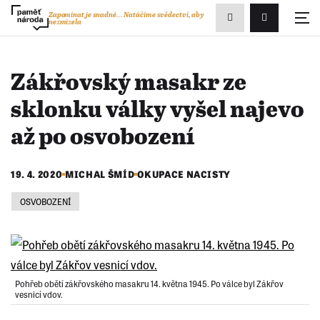
Zobrazit
Zapomínat je snadné...
Natáčíme svědectví, aby
nezmizela
Přihlášení/R
vyhledávání
Zákřovský masakr ze
sklonku války vyšel najevo
až po osvobození
19. 4. 2020
MICHAL ŠMÍD
OKUPACE NACISTY
OSVOBOZENÍ
Pohřeb obětí zákřovského masakru 14. května 1945. Po válce byl Zákřov
vesnicí vdov.