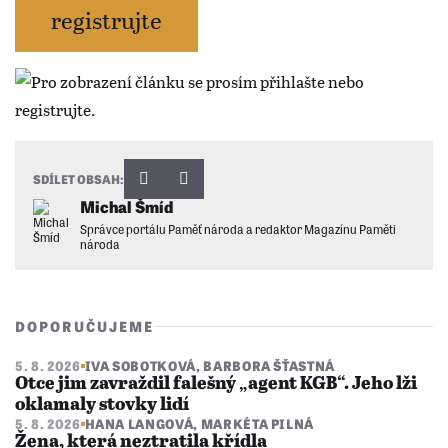
registrujte
SDÍLET OBSAH:
Michal Šmíd
Správce portálu Paměť národa a redaktor Magazínu Paměti
národa
DOPORUČUJEME
5. 8. 2026
IVA SOBOTKOVÁ
,
BARBORA ŠŤASTNÁ
Otce jim zavraždil falešný „agent KGB“. Jeho lži
oklamaly stovky lidí
5. 8. 2026
HANA LANGOVÁ
,
MARKÉTA PILNÁ
Žena, která neztratila křídla