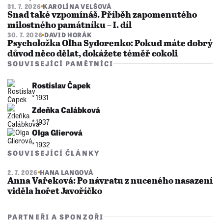
31. 7. 2026
KAROLÍNA VELŠOVÁ
Snad také vzpomínáš. Příběh zapomenutého
milostného památníku – I. díl
30. 7. 2026
DAVID HORÁK
Psycholožka Olha Sydorenko: Pokud máte dobrý
důvod něco dělat, dokážete téměř cokoli
SOUVISEJÍCÍ PAMĚTNÍCI
Rostislav Čapek
* 1931
Zdeňka Calábková
* 1937
Olga Glierová
* 1932
SOUVISEJÍCÍ ČLÁNKY
2. 7. 2026
HANA LANGOVÁ
Anna Vařeková: Po návratu z nuceného nasazení
viděla hořet Javoříčko
PARTNEŘI A SPONZOŘI