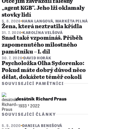
Otce jim zavraždil falešný
„agent KGB“. Jeho lži oklamaly
stovky lidí
5. 8. 2026
HANA LANGOVÁ
,
MARKÉTA PILNÁ
Žena, která neztratila křídla
31. 7. 2026
KAROLÍNA VELŠOVÁ
Snad také vzpomínáš. Příběh
zapomenutého milostného
památníku – I. díl
30. 7. 2026
DAVID HORÁK
Psycholožka Olha Sydorenko:
Pokud máte dobrý důvod něco
dělat, dokážete téměř cokoli
SOUVISEJÍCÍ PAMĚTNÍCI
desátník Richard Praus
* 1933 †︎ 2022
SOUVISEJÍCÍ ČLÁNKY
5. 5. 2020
DANIELA BENEŠOVÁ