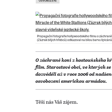
OSVOBOZENÍ
Propagační fotografie hollywoodského filmu o záchraně k
(Zázrak bílých hřebců) odkazoval na bílou barvu lipicánů 
O záchraně koní z hostouňského hř
film. Starostové obcí, ve kterých s
dozvěděli až v roce 2006 od nadše
osvobození americkou armádou.
Těší nás Váš zájem.