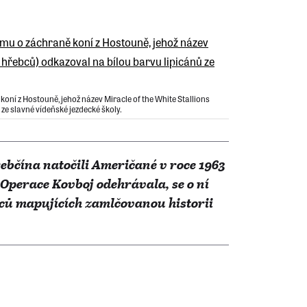
oní z Hostouně, jehož název Miracle of the White Stallions
ze slavné vídeňské jezdecké školy.
ebčína natočili Američané v roce 1963
e Operace Kovboj odehrávala, se o ní
nců mapujících zamlčovanou historii