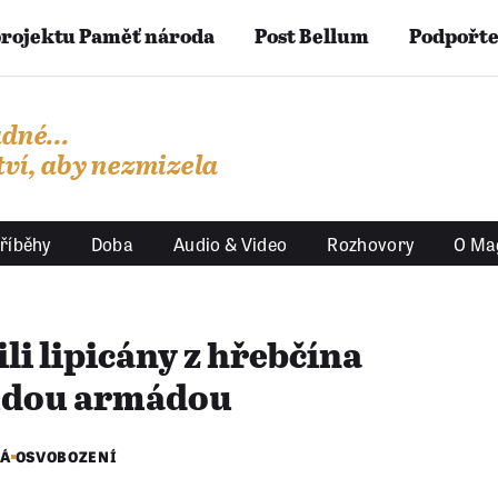
projektu Paměť národa
Post Bellum
Podpořte
dné...
ví, aby nezmizela
říběhy
Doba
Audio & Video
Rozhovory
O Ma
i lipicány z hřebčína
Rudou armádou
KÁ
OSVOBOZENÍ