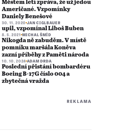
Městem letí zpráva, že už jedou
Američané. Vzpomínky
Daniely Benešové
30. 11. 2020
JAN CIGLBAUER
upil, vzpomínal Liboš Buben
8. 5. 2021
MICHAL ŠMÍD
Nikogda ně zabuděm. V místě
pomníku maršála Koněva
zazní příběhy z Paměti národa
10. 10. 2024
ADAM DRDA
Poslední přistání bombardéru
Boeing B-17G číslo 004 a
zbytečná vražda
REKLAMA