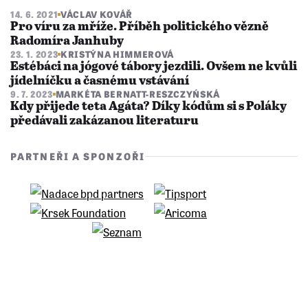
14. 6. 2021
VÁCLAV KOVÁŘ
Pro víru za mříže. Příběh politického vězně
Radomíra Janhuby
23. 1. 2023
KRISTÝNA HIMMEROVÁ
Estébáci na jógové tábory jezdili. Ovšem ne kvůli
jídelníčku a časnému vstávání
9. 7. 2023
MARKÉTA BERNATT-RESZCZYŃSKÁ
Kdy přijede teta Agáta? Díky kódům si s Poláky
předávali zakázanou literaturu
PARTNEŘI A SPONZOŘI