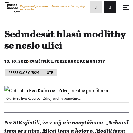
Zobrazit
Zapomínat je snadné...
Natáčíme svědectví, aby
nezmizela
Přihlášení/R
vyhledávání
Sedmdesát hlasů modlitby
se neslo ulicí
10. 10. 2022
PAMĚTNÍCI
,
PERZEKUCE KOMUNISTY
PERSEKUCE CÍRKVÍ
STB
Oldřich a Eva Kučerovi. Zdroj: archiv pamětníka
Na StB zjistili, že z něj nic nevytáhnou. „Nebavil
jsem se s nimi. Mlčel jsem a hotovo. Modlil jsem