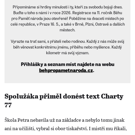
Připomínáme si hrdiny minulosti i ty, kteří za svobodu bojují dnes.
Buďte u toho s námi i v roce 2026. Registrace na 11. ročník Běhu
pro Paměť národa jsou otevřené! Poběžíme na dvaceti místech po
celé republice, v Praze 16. 5., a také v Brně, Plzni, Ostravě a dalších
městech.
Vyrazte na trať sami, s přáteli nebo rodinou. Každý z nás může svůj
běh věnovat konkrétnímu jménu, příběhu nebo myšlence. Každý
kilometr má svůj význam.
Přihlášky a seznam míst najdete na webu
behpropametnaroda.cz
.
Spolužáka přiměl donést text Charty
77
Škola Petra nebavila už na základce a nebylo tomu jinak
ani na učilišti, vybral si obor tiskařství. I mistři mu říkali,