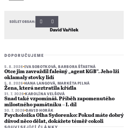
SDÍLET OBSAH:
David Vařílek
DOPORUČUJEME
5. 8. 2026
IVA SOBOTKOVÁ
,
BARBORA ŠŤASTNÁ
Otce jim zavraždil falešný „agent KGB“. Jeho lži
oklamaly stovky lidí
5. 8. 2026
HANA LANGOVÁ
,
MARKÉTA PILNÁ
Žena, která neztratila křídla
31. 7. 2026
KAROLÍNA VELŠOVÁ
Snad také vzpomínáš. Příběh zapomenutého
milostného památníku – I. díl
30. 7. 2026
DAVID HORÁK
Psycholožka Olha Sydorenko: Pokud máte dobrý
důvod něco dělat, dokážete téměř cokoli
SOUVISEJÍCÍ ČLÁNKY