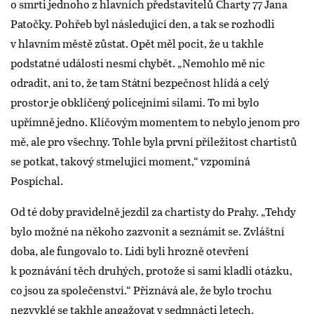
o smrti jednoho z hlavních představitelů Charty 77 Jana
Patočky. Pohřeb byl následující den, a tak se rozhodli
v hlavním městě zůstat. Opět měl pocit, že u takhle
podstatné události nesmí chybět. „Nemohlo mě nic
odradit, ani to, že tam Státní bezpečnost hlídá a celý
prostor je obklíčený policejními silami. To mi bylo
upřímně jedno. Klíčovým momentem to nebylo jenom pro
mě, ale pro všechny. Tohle byla první příležitost chartistů
se potkat, takový stmelující moment,“ vzpomíná
Pospíchal.
Od té doby pravidelně jezdil za chartisty do Prahy. „Tehdy
bylo možné na někoho zazvonit a seznámit se. Zvláštní
doba, ale fungovalo to. Lidi byli hrozně otevření
k poznávání těch druhých, protože si sami kladli otázku,
co jsou za společenství.“ Přiznává ale, že bylo trochu
nezvyklé se takhle angažovat v sedmnácti letech.