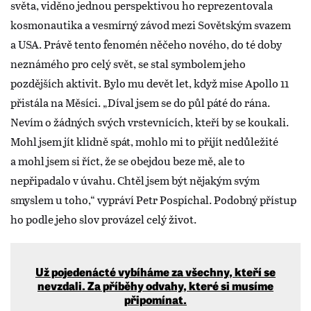
světa, viděno jednou perspektivou ho reprezentovala
kosmonautika a vesmírný závod mezi Sovětským svazem
a USA. Právě tento fenomén něčeho nového, do té doby
neznámého pro celý svět, se stal symbolem jeho
pozdějších aktivit. Bylo mu devět let, když mise Apollo 11
přistála na Měsíci. „Díval jsem se do půl páté do rána.
Nevím o žádných svých vrstevnících, kteří by se koukali.
Mohl jsem jít klidně spát, mohlo mi to přijít nedůležité
a mohl jsem si říct, že se obejdou beze mě, ale to
nepřipadalo v úvahu. Chtěl jsem být nějakým svým
smyslem u toho,“ vypráví Petr Pospíchal. Podobný přístup
ho podle jeho slov provázel celý život.
Už pojedenácté vybíháme za všechny, kteří se
nevzdali. Za příběhy odvahy, které si musíme
připomínat.