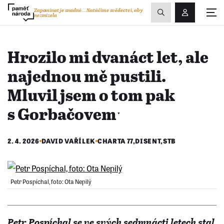
Zobrazit
Zapomínat je snadné...
Natáčíme svědectví, aby
nezmizela
Přihlášení/R
vyhledávání
Hrozilo mi dvanáct let, ale
najednou mě pustili.
Mluvil jsem o tom pak
s Gorbačovemˑ
2. 4. 2026
DAVID VAŘÍLEK
CHARTA 77
,
DISENT
,
STB
Petr Pospíchal, foto: Ota Nepilý
​​​​​​​Petr Pospíchal se ve svých sedmnácti letech stal