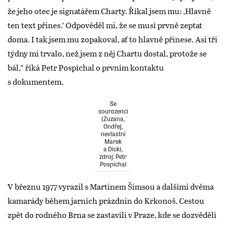
že jeho otec je signatářem Charty. Říkal jsem mu: ‚Hlavně
ten text přines.‘ Odpověděl mi, že se musí prvně zeptat
doma. I tak jsem mu zopakoval, ať to hlavně přinese. Asi tři
týdny mi trvalo, než jsem z něj Chartu dostal, protože se
bál,“ říká Petr Pospíchal o prvním kontaktu
s dokumentem.
Se
sourozenci
(Zuzana,
Ondřej,
nevlastní
Marek
a Dick),
zdroj: Petr
Pospíchal
V březnu 1977 vyrazil s Martinem Šimsou a dalšími dvěma
kamarády během jarních prázdnin do Krkonoš. Cestou
zpět do rodného Brna se zastavili v Praze, kde se dozvěděli