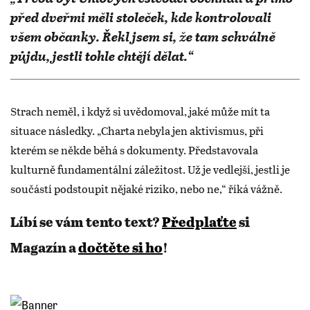
před dveřmi měli stoleček, kde kontrolovali
všem občanky. Řekl jsem si, že tam schválně
půjdu, jestli tohle chtějí dělat.“
Strach neměl, i když si uvědomoval, jaké může mít ta
situace následky. „Charta nebyla jen aktivismus, při
kterém se někde běhá s dokumenty. Představovala
kulturně fundamentální záležitost. Už je vedlejší, jestli je
součástí podstoupit nějaké riziko, nebo ne,“ říká vážně.
Líbí se vám tento text?
Předplaťte
si
Magazín a
dočtěte si ho
!