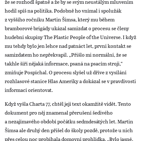
že se rozhodl špatně a že by se svým neustálým mluvením
hodil spíš na politika. Podobně ho vnímal i spolužák
z vyššího ročníku Martin Šimsa, který mu během
bramborové brigády ukázal samizdat o procesu se členy
hudební skupiny The Plastic People of the Universe. I když
mu tehdy bylo jen lehce nad patnáct let, první kontakt se
samizdatem ho nepřekvapil. „Přišlo mi normální, že se
takhle šíří nějaká informace, psaná na psacím stroji,“
zmiňuje Pospíchal. O procesu slyšel už dříve z vysílání
rozhlasové stanice Hlas Ameriky a dokázal se v pravdivosti
informací orientovat.
Když vyšla Charta 77, chtěl její text okamžitě vidět. Tento
dokument pro něj znamenal přerušení šedivého
a nezajímavého období počátku sedmdesátých let. Martin
Šimsa ale druhý den přišel do školy pozdě, protože u nich
přes celou noc probíhala domovní prohlídka. „Bylo jasné,