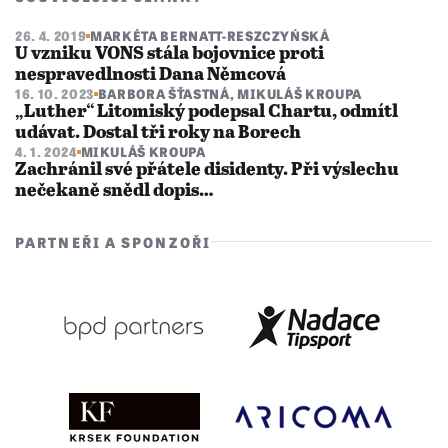
26. 4. 2019
MARKÉTA BERNATT-RESZCZYŃSKÁ
U vzniku VONS stála bojovnice proti
nespravedlnosti Dana Němcová
16. 10. 2023
BARBORA ŠŤASTNÁ
,
MIKULÁŠ KROUPA
„Luther“ Litomiský podepsal Chartu, odmítl
udávat. Dostal tři roky na Borech
4. 1. 2024
MIKULÁŠ KROUPA
Zachránil své přátele disidenty. Při výslechu
nečekaně snědl dopis…
PARTNEŘI A SPONZOŘI