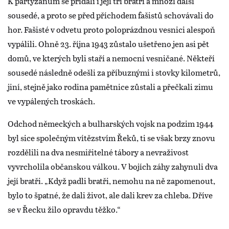
K partyzánům se přidali i její tři bratři a mnozí další
sousedé, a proto se před příchodem fašistů schovávali do
hor. Fašisté v odvetu proto poloprázdnou vesnici alespoň
vypálili. Ohně 23. října 1943 zůstalo ušetřeno jen asi pět
domů, ve kterých byli staří a nemocní vesničané. Někteří
sousedé následně odešli za příbuznými i stovky kilometrů,
jiní, stejně jako rodina pamětnice zůstali a přečkali zimu
ve vypálených troskách.
Odchod německých a bulharských vojsk na podzim 1944
byl sice společným vítězstvím Řeků, ti se však brzy znovu
rozdělili na dva nesmiřitelné tábory a nevraživost
vyvrcholila občanskou válkou. V bojích záhy zahynuli dva
její bratři. „Když padli bratři, nemohu na ně zapomenout,
bylo to špatné, že dali život, ale dali krev za chleba. Dříve
se v Řecku žilo opravdu těžko.“