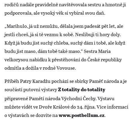
rodičů nadále pravidelně navštěvovala sestru a hmotně ji
podporovala, ale vysoký věk si vybíral svou daň.
„Marihulo, já už nemůžu, dělala jsem padesát pět let, ale
jestli chceš, já si tě vezmu k sobě. Neslibuji ti hory doly.
Když já budu jíst suchý chleba, suchý dám i tobě, ale když
budu jíst maso, dám tobě také maso.“ Sestra Maria
velkorysou nabídku k přestěhování do České republiky
odmítla a dožila v rodné Vovouse.
Příběh Patry Karadžu pochází se sbírky Paměť národa a je
součástí putovní výstavy
Z totality do totality
připravené Pamětí národa Východní Čechy. Výstavu
můžete vidět ve Dvoře Králové do 24. října. Více informací
o výstavách se dozvíte na
.
www.postbellum.cz