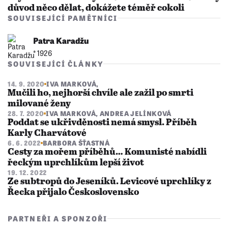
důvod něco dělat, dokážete téměř cokoli
SOUVISEJÍCÍ PAMĚTNÍCI
Patra Karadžu
* 1926
SOUVISEJÍCÍ ČLÁNKY
14. 9. 2020
IVA MARKOVÁ
,
Mučili ho, nejhorší chvíle ale zažil po smrti
milované ženy
28. 7. 2020
IVA MARKOVÁ
,
ANDREA JELÍNKOVÁ
Poddat se ukřivděnosti nemá smysl. Příběh
Karly Charvátové
6. 6. 2022
BARBORA ŠŤASTNÁ
Cesty za mořem příběhů… Komunisté nabídli
řeckým uprchlíkům lepší život
19. 12. 2022
Ze subtropů do Jeseníků. Levicové uprchlíky z
Řecka přijalo Československo
PARTNEŘI A SPONZOŘI