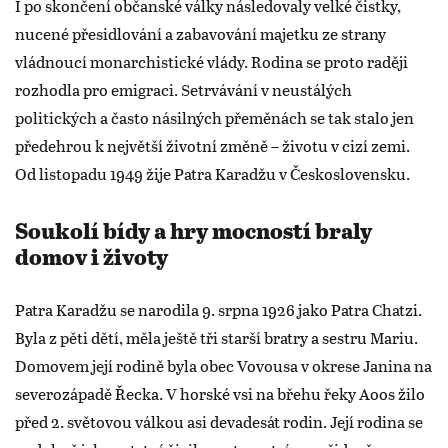
I po skončení občanské války následovaly velké čistky,
nucené přesidlování a zabavování majetku ze strany
vládnoucí monarchistické vlády. Rodina se proto raději
rozhodla pro emigraci. Setrvávání v neustálých
politických a často násilných přeměnách se tak stalo jen
předehrou k největší životní změně – životu v cizí zemi.
Od listopadu 1949 žije Patra Karadžu v Československu.
Soukolí bídy a hry mocností braly
domov i životy
Patra Karadžu se narodila 9. srpna 1926 jako Patra Chatzi.
Byla z pěti dětí, měla ještě tři starší bratry a sestru Mariu.
Domovem její rodině byla obec Vovousa v okrese Janina na
severozápadě Řecka. V horské vsi na břehu řeky Aoos žilo
před 2. světovou válkou asi devadesát rodin. Její rodina se