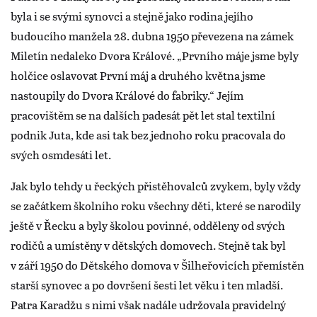
byla i se svými synovci a stejně jako rodina jejího
budoucího manžela 28. dubna 1950 převezena na zámek
Miletín nedaleko Dvora Králové. „Prvního máje jsme byly
holčice oslavovat První máj a druhého května jsme
nastoupily do Dvora Králové do fabriky.“ Jejím
pracovištěm se na dalších padesát pět let stal textilní
podnik Juta, kde asi tak bez jednoho roku pracovala do
svých osmdesáti let.
Jak bylo tehdy u řeckých přistěhovalců zvykem, byly vždy
se začátkem školního roku všechny děti, které se narodily
ještě v Řecku a byly školou povinné, odděleny od svých
rodičů a umístěny v dětských domovech. Stejně tak byl
v září 1950 do Dětského domova v Šilheřovicích přemístěn
starší synovec a po dovršení šesti let věku i ten mladší.
Patra Karadžu s nimi však nadále udržovala pravidelný