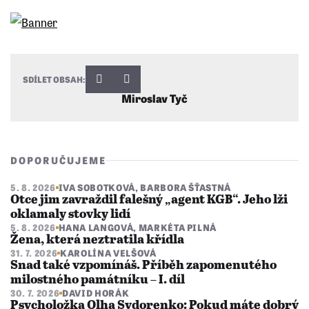
SDÍLET OBSAH:
Miroslav Tyč
DOPORUČUJEME
5. 8. 2026
IVA SOBOTKOVÁ
,
BARBORA ŠŤASTNÁ
Otce jim zavraždil falešný „agent KGB“. Jeho lži
oklamaly stovky lidí
5. 8. 2026
HANA LANGOVÁ
,
MARKÉTA PILNÁ
Žena, která neztratila křídla
31. 7. 2026
KAROLÍNA VELŠOVÁ
Snad také vzpomínáš. Příběh zapomenutého
milostného památníku – I. díl
30. 7. 2026
DAVID HORÁK
Psycholožka Olha Sydorenko: Pokud máte dobrý