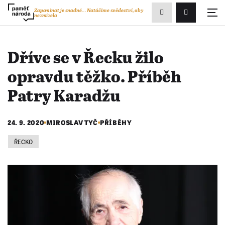
Zobrazit
Zapomínat je snadné...
Natáčíme svědectví, aby
nezmizela
Přihlášení/R
vyhledávání
Dříve se v Řecku žilo
opravdu těžko. Příběh
Patry Karadžu
24. 9. 2020
MIROSLAV TYČ
PŘÍBĚHY
ŘECKO