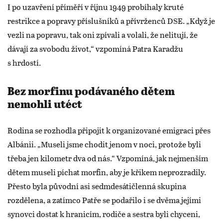
I po uzavření příměří v říjnu 1949 probíhaly kruté
restrikce a popravy příslušníků a přívrženců DSE. „Když je
vezli na popravu, tak oni zpívali a volali, že nelitují, že
dávají za svobodu život,“ vzpomíná Patra Karadžu
s hrdostí.
Bez morfinu podávaného dětem
nemohli utéct
Rodina se rozhodla připojit k organizované emigraci přes
Albánii. „Museli jsme chodit jenom v noci, protože byli
třeba jen kilometr dva od nás.“ Vzpomíná, jak nejmenším
dětem museli píchat morfin, aby je křikem neprozradily.
Přesto byla původní asi sedmdesátičlenná skupina
rozdělena, a zatímco Patře se podařilo i se dvěma jejími
synovci dostat k hranicím, rodiče a sestra byli chyceni,