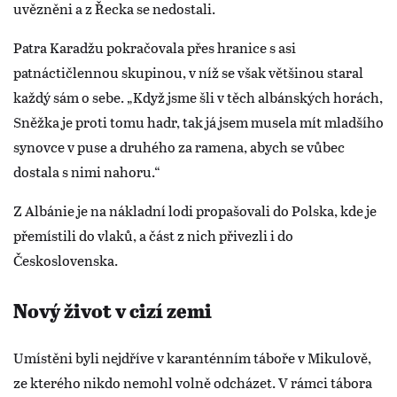
uvězněni a z Řecka se nedostali.
Patra Karadžu pokračovala přes hranice s asi
patnáctičlennou skupinou, v níž se však většinou staral
každý sám o sebe. „Když jsme šli v těch albánských horách,
Sněžka je proti tomu hadr, tak já jsem musela mít mladšího
synovce v puse a druhého za ramena, abych se vůbec
dostala s nimi nahoru.“
Z Albánie je na nákladní lodi propašovali do Polska, kde je
přemístili do vlaků, a část z nich přivezli i do
Československa.
Nový život v cizí zemi
Umístěni byli nejdříve v karanténním táboře v Mikulově,
ze kterého nikdo nemohl volně odcházet. V rámci tábora