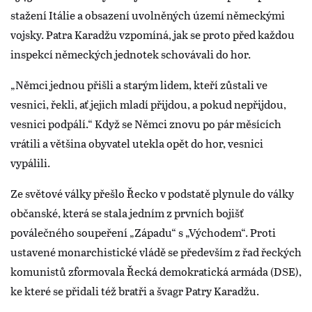
stažení Itálie a obsazení uvolněných území německými
vojsky. Patra Karadžu vzpomíná, jak se proto před každou
inspekcí německých jednotek schovávali do hor.
„Němci jednou přišli a starým lidem, kteří zůstali ve
vesnici, řekli, ať jejich mladí přijdou, a pokud nepřijdou,
vesnici podpálí.“ Když se Němci znovu po pár měsících
vrátili a většina obyvatel utekla opět do hor, vesnici
vypálili.
Ze světové války přešlo Řecko v podstatě plynule do války
občanské, která se stala jedním z prvních bojišť
poválečného soupeření „Západu“ s „Východem“. Proti
ustavené monarchistické vládě se především z řad řeckých
komunistů zformovala Řecká demokratická armáda (DSE),
ke které se přidali též bratři a švagr Patry Karadžu.