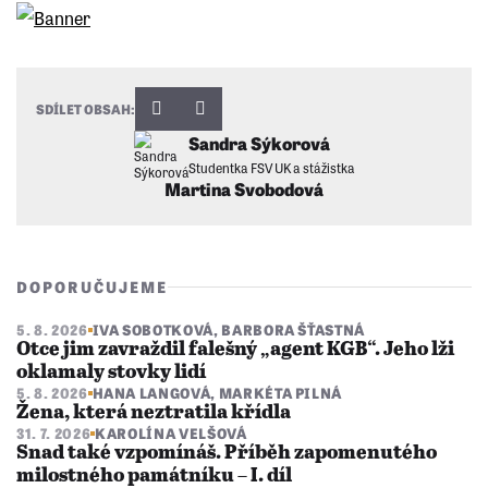
SDÍLET OBSAH:
Sandra Sýkorová
Studentka FSV UK a stážistka
Martina Svobodová
DOPORUČUJEME
5. 8. 2026
IVA SOBOTKOVÁ
,
BARBORA ŠŤASTNÁ
Otce jim zavraždil falešný „agent KGB“. Jeho lži
oklamaly stovky lidí
5. 8. 2026
HANA LANGOVÁ
,
MARKÉTA PILNÁ
Žena, která neztratila křídla
31. 7. 2026
KAROLÍNA VELŠOVÁ
Snad také vzpomínáš. Příběh zapomenutého
milostného památníku – I. díl