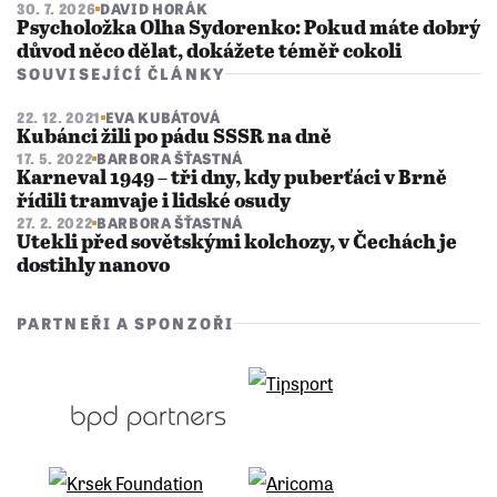
30. 7. 2026
DAVID HORÁK
Psycholožka Olha Sydorenko: Pokud máte dobrý
důvod něco dělat, dokážete téměř cokoli
SOUVISEJÍCÍ ČLÁNKY
22. 12. 2021
EVA KUBÁTOVÁ
Kubánci žili po pádu SSSR na dně
17. 5. 2022
BARBORA ŠŤASTNÁ
Karneval 1949 – tři dny, kdy puberťáci v Brně
řídili tramvaje i lidské osudy
27. 2. 2022
BARBORA ŠŤASTNÁ
Utekli před sovětskými kolchozy, v Čechách je
dostihly nanovo
PARTNEŘI A SPONZOŘI