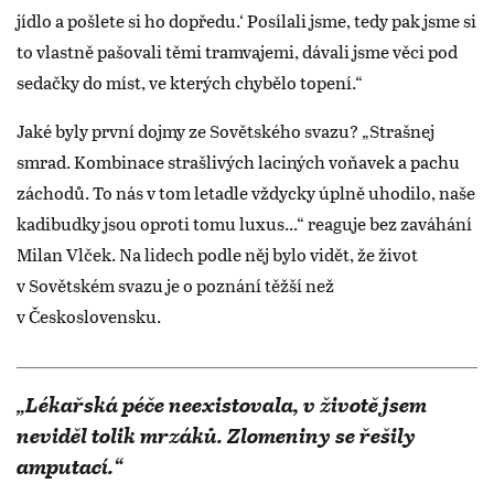
jídlo a pošlete si ho dopředu.‘ Posílali jsme, tedy pak jsme si
to vlastně pašovali těmi tramvajemi, dávali jsme věci pod
sedačky do míst, ve kterých chybělo topení.“
Jaké byly první dojmy ze Sovětského svazu? „Strašnej
smrad. Kombinace strašlivých laciných voňavek a pachu
záchodů. To nás v tom letadle vždycky úplně uhodilo, naše
kadibudky jsou oproti tomu luxus...“ reaguje bez zaváhání
Milan Vlček. Na lidech podle něj bylo vidět, že život
v Sovětském svazu je o poznání těžší než
v Československu.
„Lékařská péče neexistovala, v životě jsem
neviděl tolik mrzáků. Zlomeniny se řešily
amputací.“