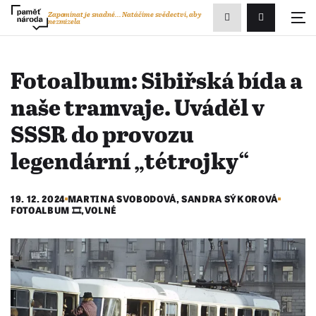
Zobrazit
Zapomínat je snadné...
Natáčíme svědectví, aby
nezmizela
Přihlášení/R
vyhledávání
Fotoalbum: Sibiřská bída a
naše tramvaje. Uváděl v
SSSR do provozu
legendární „tétrojky“
19. 12. 2024
MARTINA SVOBODOVÁ, SANDRA SÝKOROVÁ
FOTOALBUM 🎞️
,
VOLNÉ