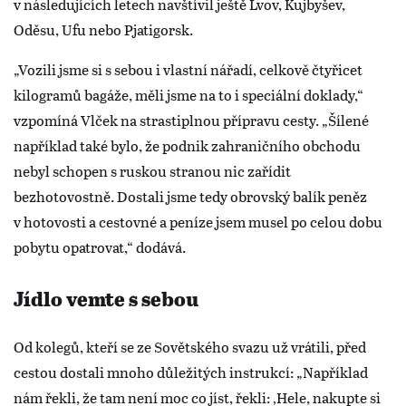
v následujících letech navštívil ještě Lvov, Kujbyšev,
Oděsu, Ufu nebo Pjatigorsk.
„Vozili jsme si s sebou i vlastní nářadí, celkově čtyřicet
kilogramů bagáže, měli jsme na to i speciální doklady,“
vzpomíná Vlček na strastiplnou přípravu cesty. „Šílené
například také bylo, že podnik zahraničního obchodu
nebyl schopen s ruskou stranou nic zařídit
bezhotovostně. Dostali jsme tedy obrovský balík peněz
v hotovosti a cestovné a peníze jsem musel po celou dobu
pobytu opatrovat,“ dodává.
Jídlo vemte s sebou
Od kolegů, kteří se ze Sovětského svazu už vrátili, před
cestou dostali mnoho důležitých instrukcí: „Například
nám řekli, že tam není moc co jíst, řekli: ‚Hele, nakupte si