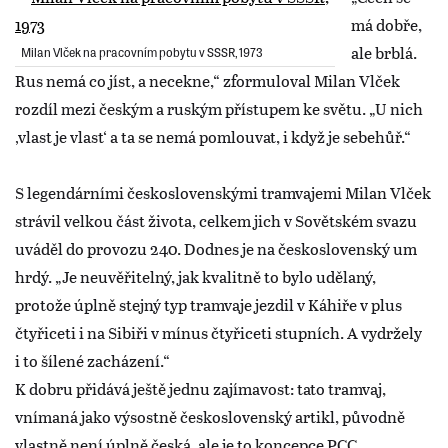
má dobře,
ale brblá.
Milan Vlček na pracovním pobytu v SSSR, 1973
Rus nemá co jíst, a necekne,“ zformuloval Milan Vlček
rozdíl mezi českým a ruským přístupem ke světu. „U nich
‚vlast je vlast‘ a ta se nemá pomlouvat, i když je sebehůř.“
S legendárními československými tramvajemi Milan Vlček
strávil velkou část života, celkem jich v Sovětském svazu
uváděl do provozu 240. Dodnes je na československý um
hrdý. „Je neuvěřitelný, jak kvalitně to bylo udělaný,
protože úplně stejný typ tramvaje jezdil v Káhiře v plus
čtyřiceti i na Sibiři v mínus čtyřiceti stupních. A vydržely
i to šílené zacházení.“
K dobru přidává ještě jednu zajímavost: tato tramvaj,
vnímaná jako výsostně československý artikl, původně
vlastně není úplně česká, ale je to koncepce PCC