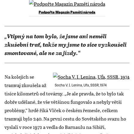
Podpořte Magazín Paměti národa
„Vtipný na tom bylo, že jsme ani neměli
zkušební trať, takže my jsme to sice vyzkoušeli
smontované, ale ne za jízdy.“
Na kolejích se
tramvaj zkoušela až
Socha V. I. Lenina, Ufa, SSSR, 1974
tisíce kilometrů od továrny. „Je ale pravda, že to bylo tak
dobře udělané, že vše většinou fungovalo a nebyly větší
problémy,“ hrdě říká Vlček o českém řemesle, celkem
tramvají bylo 240. Na první cestu do Sovětského svazu ho
vyslali v roce 1972 a vedla do Barnaulu na Sibiři,