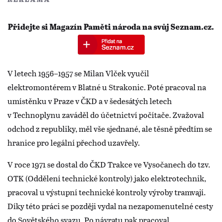
Přidejte si Magazín Paměti národa na svůj Seznam.cz.
V letech 1956–1957 se Milan Vlček vyučil
elektromontérem v Blatné u Strakonic. Poté pracoval na
umístěnku v Praze v ČKD a v šedesátých letech
v Technoplynu zaváděl do účetnictví počítače. Zvažoval
odchod z republiky, měl vše sjednané, ale těsně předtím se
hranice pro legální přechod uzavřely.
V roce 1971 se dostal do ČKD Trakce ve Vysočanech do tzv.
OTK (Oddělení technické kontroly) jako elektrotechnik,
pracoval u výstupní technické kontroly výroby tramvají.
Díky této práci se později vydal na nezapomenutelné cesty
do Sovětského svazu. Po návratu pak pracoval