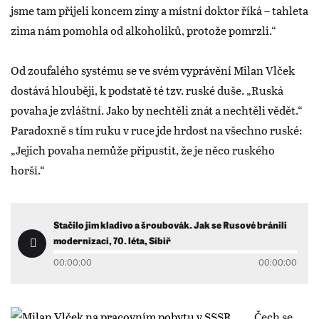
jsme tam přijeli koncem zimy a místní doktor říká – tahleta
zima nám pomohla od alkoholiků, protože pomrzli.“
Od zoufalého systému se ve svém vyprávění Milan Vlček
dostává hlouběji, k podstatě té tzv. ruské duše. „Ruská
povaha je zvláštní. Jako by nechtěli znát a nechtěli vědět.“
Paradoxně s tím ruku v ruce jde hrdost na všechno ruské:
„Jejich povaha nemůže připustit, že je něco ruského
horší.“
Stačilo jim kladivo a šroubovák. Jak se Rusové bránili
modernizaci, 70. léta, Sibiř
00:00:00
00:00:00
„Čech se