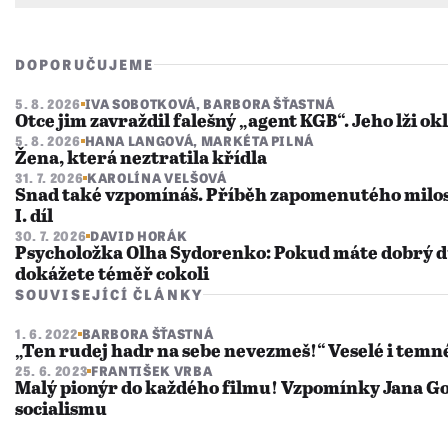
DOPORUČUJEME
5. 8. 2026
IVA SOBOTKOVÁ
,
BARBORA ŠŤASTNÁ
Otce jim zavraždil falešný „agent KGB“. Jeho lži ok
5. 8. 2026
HANA LANGOVÁ
,
MARKÉTA PILNÁ
Žena, která neztratila křídla
31. 7. 2026
KAROLÍNA VELŠOVÁ
Snad také vzpomínáš. Příběh zapomenutého milo
I. díl
30. 7. 2026
DAVID HORÁK
Psycholožka Olha Sydorenko: Pokud máte dobrý dů
dokážete téměř cokoli
SOUVISEJÍCÍ ČLÁNKY
1. 6. 2022
BARBORA ŠŤASTNÁ
„Ten rudej hadr na sebe nevezmeš!“ Veselé i temn
25. 6. 2023
FRANTIŠEK VRBA
Malý pionýr do každého filmu! Vzpomínky Jana Go
socialismu