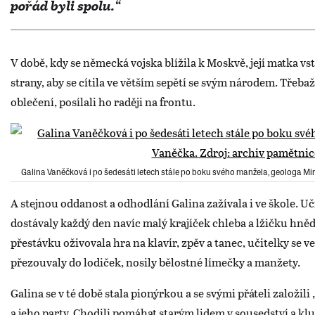
pořád byli spolu.“
V době, kdy se německá vojska blížila k Moskvě, její matka v
strany, aby se cítila ve větším sepětí se svým národem. Třeba
oblečení, posílali ho raději na frontu.
Galina Vaněčková i po šedesáti letech stále po boku svého manžela, geologa Mirka 
A stejnou oddanost a odhodlání Galina zažívala i ve škole. Uč
dostávaly každý den navíc malý krajíček chleba a lžičku hn
přestávku oživovala hra na klavír, zpěv a tanec, učitelky se v
přezouvaly do lodiček, nosily bělostné límečky a manžety.
Galina se v té době stala pionýrkou a se svými přáteli založ
a jeho party. Chodili pomáhat starým lidem v sousedství a kluc