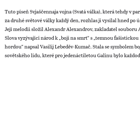
Tuto píseň Svjaščennaja vojna (Svatá válka), která tehdy v pa
za druhé světové války každý den, rozhlas ji vysílal hned po
Její melodii složil Alexandr Alexandrov, zakladatel souboru
Slova vyzývající národ k „boji na smrt“ s „temnou fašistickou 
hordou“ napsal Vasilij Lebeděv-Kumač. Stala se symbolem b
sovětského lidu, které pro jedenáctiletou Galinu bylo každod