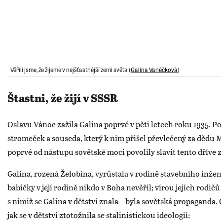
Věřili jsme, že žijeme v nejšťastnější zemi světa (
Galina Vaněčková
)
Štastni, že žijí v SSSR
Oslavu Vánoc zažila Galina poprvé v pěti letech roku 1935. P
stromeček a souseda, který k nim přišel převlečený za dědu 
poprvé od nástupu sovětské moci povolily slavit tento dříve
Galina, rozená Želobina, vyrůstala v rodině stavebního inže
babičky v její rodině nikdo v Boha nevěřil; vírou jejích rodičů 
s nimiž se Galina v dětství znala – byla sovětská propaganda
jak se v dětství ztotožnila se stalinistickou ideologií: