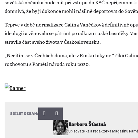
sovětská občanka bude mít při vstupu do KSČ nepříjemnosti.
domnívá, že by ji dokonce mohli násilně deportovat do Sově
Teprve v době normalizace Galina Vaněčková definitivně opu
ideologii a věnovala se pátrání po odkazu ruské básníčky Mar
strávila část svého života v Československu.
„Necítím se v Čechách doma, ale v Rusku taky ne,“ říká Gali
rozhovoru s Pamětí národa roku 2020.
SDÍLET OBSAH:
Barbora Šťastná
Spisovatelka a redaktorka Magazínu Pamě