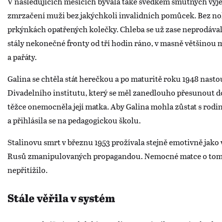
V následujících měsících bývala také svědkem smutných výjev
zmrzačení muži bez jakýchkoli invalidních pomůcek. Bez no
prkýnkách opatřených kolečky. Chleba se už zase neprodával na
stály nekonečné fronty od tří hodin ráno, v masně většinou mí
a pařáty.
Galina se chtěla stát herečkou a po maturitě roku 1948 nasto
Divadelního institutu, který se měl zanedlouho přesunout d
těžce onemocněla její matka. Aby Galina mohla zůstat s rodin
a přihlásila se na pedagogickou školu.
Stalinovu smrt v březnu 1953 prožívala stejně emotivně jako 
Rusů zmanipulovaných propagandou. Nemocné matce o tom rad
nepřitížilo.
Stále věřila v systém