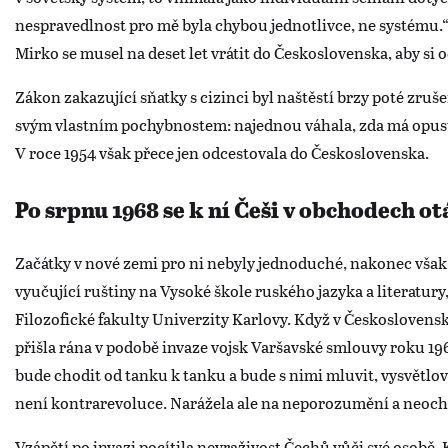
nespravedlnost pro mě byla chybou jednotlivce, ne systému.“ S
Mirko se musel na deset let vrátit do Československa, aby si 
Zákon zakazující sňatky s cizinci byl naštěstí brzy poté zruše
svým vlastním pochybnostem: najednou váhala, zda má opusti
V roce 1954 však přece jen odcestovala do Československa.
Po srpnu 1968 se k ní Češi v obchodech ot
Začátky v nové zemi pro ni nebyly jednoduché, nakonec však 
vyučující ruštiny na Vysoké škole ruského jazyka a literatury
Filozofické fakulty Univerzity Karlovy. Když v Českoslovens
přišla rána v podobě invaze vojsk Varšavské smlouvy roku 196
bude chodit od tanku k tanku a bude s nimi mluvit, vysvětlov
není kontrarevoluce. Narážela ale na neporozumění a neoc
Vzápětí po invazi pocítila nevraživost Čechů vůči své osobě. 