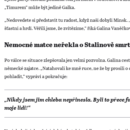
„Timurem“ může být jedině Galka.
„Nedovedete si představit tu radost, když naši dobyli Minsk. ,
šťastní a hrdí. Věřili jsme, že zvítězíme,“ říká Galina Vaněčko
Nemocné matce neřekla o Stalinově smrt
Po válce se situace zlepšovala jen velmi pozvolna. Galina ces
německé zajatce. „Natahovali ke mně ruce, ne že by prosili o 
pohladit,“ vypráví a pokračuje:
„Nikdy jsem jim chleba nepřinesla. Byli to přece faši
moje lidi!“