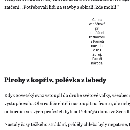
zatčení. „Potřebovali lidi na stavby a sbírali, kde mohli.“
Galina
Vaněčková
při
natáčení
rozhovoru
s Pamětí
národa,
2020.
Zdroj:
Paměť
národa
Pirohy z kopřiv, polévka z lebedy
Když Sovětský svaz vstoupil do druhé světové války, všeobecn
vystupňovalo. Oba rodiče chtěli nastoupit na frontu, ale neb
odborníci ve svých profesích byli potřebnější doma ve Sverd
Nastaly časy těžkého strádání, příděly chleba byly nepatrné, 