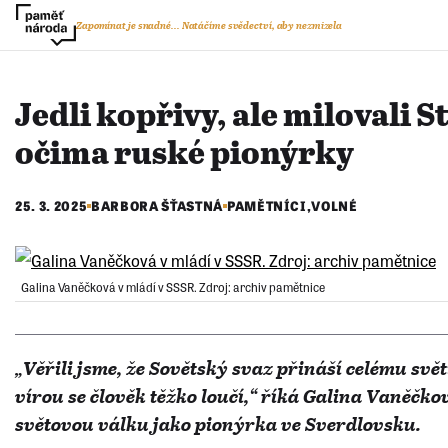
Zapomínat je snadné...
Natáčíme svědectví, aby nezmizela
Jedli kopřivy, ale milovali S
očima ruské pionýrky
25. 3. 2025
BARBORA ŠŤASTNÁ
PAMĚTNÍCI
,
VOLNÉ
​Galina Vaněčková v mládí v SSSR. Zdroj: archiv pamětnice
„Věřili jsme, že Sovětský svaz přináší celému svět
vírou se člověk těžko loučí,“ říká Galina Vaněčko
světovou válku jako pionýrka ve Sverdlovsku.