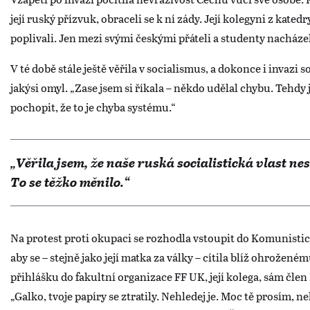
její ruský přízvuk, obraceli se k ní zády. Její kolegyni z kated
poplivali. Jen mezi svými českými přáteli a studenty nachá
V té době stále ještě věřila v socialismus, a dokonce i invazi 
jakýsi omyl. „Zase jsem si říkala – někdo udělal chybu. Tehdy
pochopit, že to je chyba systému.“
„Věřila jsem, že naše ruská socialistická vlast nes
To se těžko měnilo.“
Na protest proti okupaci se rozhodla vstoupit do Komunisti
aby se – stejně jako její matka za války – cítila blíž ohrožené
přihlášku do fakultní organizace FF UK, její kolega, sám člen 
„Galko, tvoje papíry se ztratily. Nehledej je. Moc tě prosím, ne