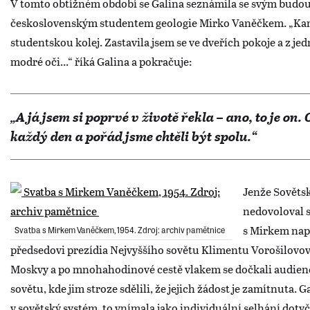
V tomto obtížném období se Galina seznámila se svým bud
československým studentem geologie Mirko Vaněčkem. „Kam
studentskou kolej. Zastavila jsem se ve dveřích pokoje a z jed
modré oči...“ říká Galina a pokračuje:
„A já jsem si poprvé v životě řekla – ano, to je on. 
každý den a pořád jsme chtěli být spolu.“
Jenže Sověts
nedovoloval s
s Mirkem naps
Svatba s Mirkem Vaněčkem, 1954. Zdroj: archiv pamětnice
předsedovi prezídia Nejvyššího sovětu Klimentu Vorošilovovi
Moskvy a po mnohahodinové cestě vlakem se dočkali audien
sovětu, kde jim stroze sdělili, že jejich žádost je zamítnuta. 
v sovětský systém, to vnímala jako individuální selhání dot