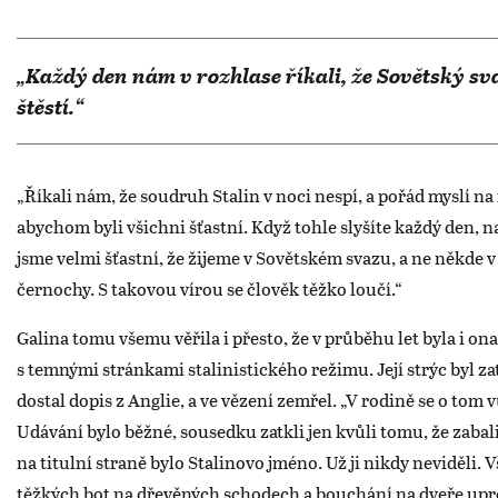
„Každý den nám v rozhlase říkali
, že Sovětský sv
štěstí.“
„Říkali nám, že soudruh Stalin v noci nespí, a pořád myslí 
abychom byli všichni šťastní. Když tohle slyšíte každý den, 
jsme velmi šťastní, že žijeme v Sovětském svazu, a ne někde v
černochy. S takovou vírou se člověk těžko loučí.“
Galina tomu všemu věřila i přesto, že v průběhu let byla i o
s temnými stránkami stalinistického režimu. Její strýc byl za
dostal dopis z Anglie, a ve vězení zemřel. „V rodině se o tom
Udávání bylo běžné, sousedku zatkli jen kvůli tomu, že zabali
na titulní straně bylo Stalinovo jméno. Už ji nikdy neviděli. V
těžkých bot na dřevěných schodech a bouchání na dveře upr