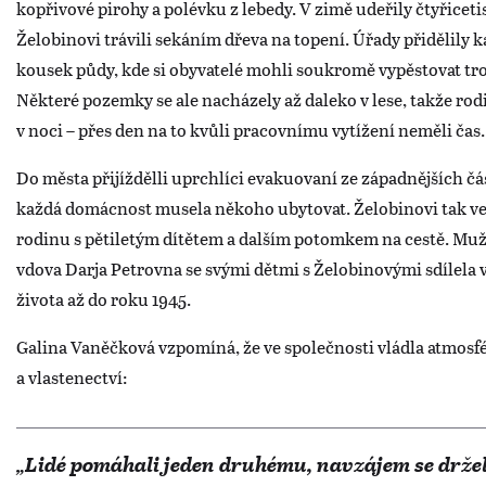
kopřivové pirohy a polévku z lebedy. V zimě udeřily čtyřicet
Želobinovi trávili sekáním dřeva na topení. Úřady přidělily 
kousek půdy, kde si obyvatelé mohli soukromě vypěstovat t
Některé pozemky se ale nacházely až daleko v lese, takže rod
v noci – přes den na to kvůli pracovnímu vytížení neměli čas
Do města přijíždělli uprchlíci evakuovaní ze západnějších č
každá domácnost musela někoho ubytovat. Želobinovi tak ve
rodinu s pětiletým dítětem a dalším potomkem na cestě. Muž 
vdova Darja Petrovna se svými dětmi s Želobinovými sdílela
života až do roku 1945.
Galina Vaněčková vzpomíná, že ve společnosti vládla atmosf
a vlastenectví:
„Lidé pomáhali jeden druhému, navzájem se držel