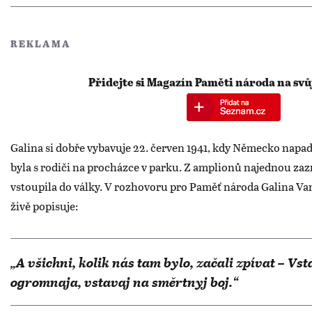
REKLAMA
Přidejte si Magazín Paměti národa na svů
Galina si dobře vybavuje 22. červen 1941, kdy Německo napad
byla s rodiči na procházce v parku. Z amplionů najednou zazn
vstoupila do války. V rozhovoru pro Paměť národa Galina Va
živě popisuje:
„A v
šichni, kolik nás tam bylo, začali zpívat – Vs
ogromnaja, vstavaj na směrtnyj boj.“