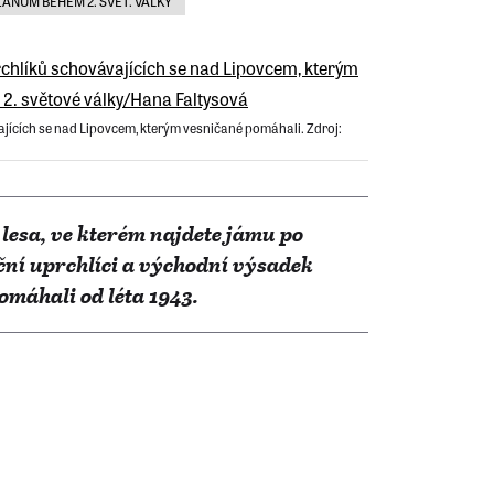
ÁNŮM BĚHEM 2. SVĚT. VÁLKY
ajících se nad Lipovcem, kterým vesničané pomáhali. Zdroj:
lesa, ve kterém najdete jámu po
eční uprchlíci a východní výsadek
máhali od léta 1943.