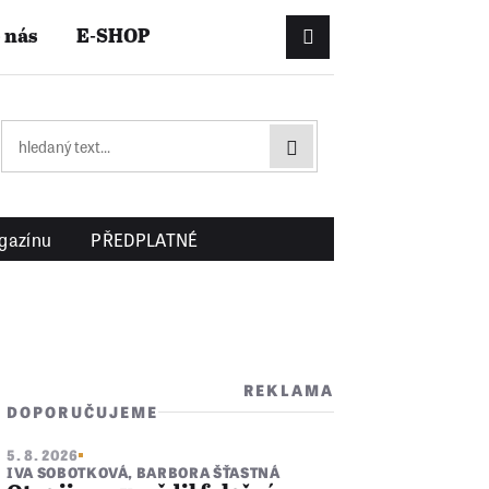
 nás
E-SHOP
Přihlášení/Registrac
gazínu
PŘEDPLATNÉ
REKLAMA
DOPORUČUJEME
5. 8. 2026
IVA SOBOTKOVÁ
,
BARBORA ŠŤASTNÁ