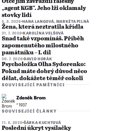
Otce jim zavraždil falešný
„agent KGB“. Jeho lži oklamaly
stovky lidí
5. 8. 2026
HANA LANGOVÁ
,
MARKÉTA PILNÁ
Žena, která neztratila křídla
31. 7. 2026
KAROLÍNA VELŠOVÁ
Snad také vzpomínáš. Příběh
zapomenutého milostného
památníku – I. díl
30. 7. 2026
DAVID HORÁK
Psycholožka Olha Sydorenko:
Pokud máte dobrý důvod něco
dělat, dokážete téměř cokoli
SOUVISEJÍCÍ PAMĚTNÍCI
Zdeněk Brom
* 1937
SOUVISEJÍCÍ ČLÁNKY
11. 8. 2020
ŠÁRKA KUCHTOVÁ
Poslední úkryt vysílačky