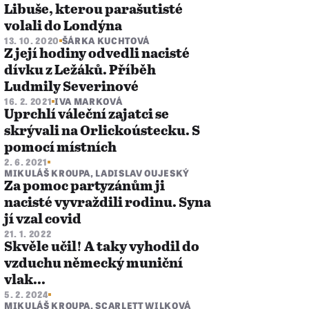
Libuše, kterou parašutisté
volali do Londýna
13. 10. 2020
ŠÁRKA KUCHTOVÁ
Z její hodiny odvedli nacisté
dívku z Ležáků. Příběh
Ludmily Severinové
16. 2. 2021
IVA MARKOVÁ
Uprchlí váleční zajatci se
skrývali na Orlickoústecku. S
pomocí místních
2. 6. 2021
MIKULÁŠ KROUPA
,
LADISLAV OUJESKÝ
Za pomoc partyzánům ji
nacisté vyvraždili rodinu. Syna
jí vzal covid
21. 1. 2022
Skvěle učil! A taky vyhodil do
vzduchu německý muniční
vlak...
5. 2. 2024
MIKULÁŠ KROUPA
,
SCARLETT WILKOVÁ