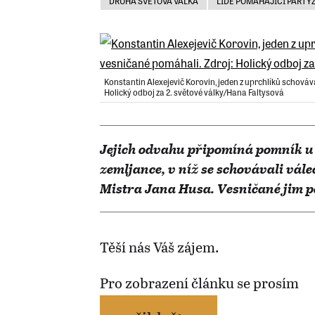
DRUHÁ SVĚTOVÁ VÁLKA
LIDÉ POMÁHAJÍCÍ PARTYZ
Konstantin Alexejevič Korovin, jeden z uprchlíků schováv
Holický odboj za 2. světové války/Hana Faltysová
Jejich odvahu připomíná pomník u 
zemljance, v níž se schovávali vál
Mistra Jana Husa. Vesničané jim po
Těší nás Váš zájem.
Pro zobrazení článku se prosím