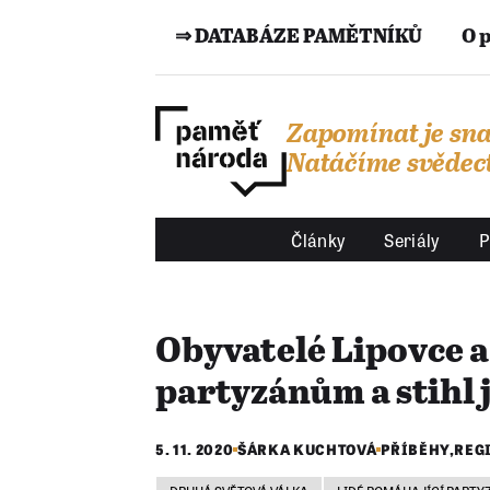
⇒ DATABÁZE PAMĚTNÍKŮ
O 
Zapomínat je sna
Natáčíme svědect
Články
Seriály
P
Obyvatelé Lipovce 
partyzánům a stihl j
5. 11. 2020
ŠÁRKA KUCHTOVÁ
PŘÍBĚHY
,
REG