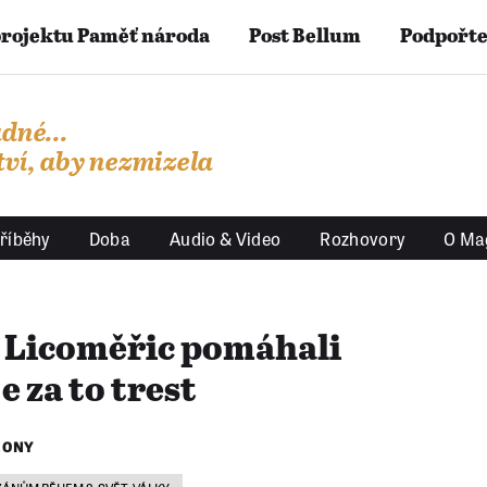
projektu Paměť národa
Post Bellum
Podpořte
dné...
ví, aby nezmizela
říběhy
Doba
Audio & Video
Rozhovory
O Ma
a Licoměřic pomáhali
e za to trest
IONY