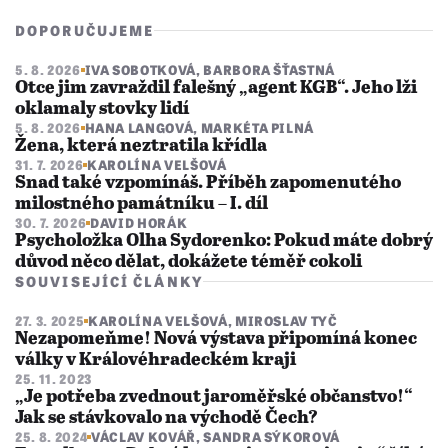
DOPORUČUJEME
5. 8. 2026
IVA SOBOTKOVÁ
,
BARBORA ŠŤASTNÁ
Otce jim zavraždil falešný „agent KGB“. Jeho lži
oklamaly stovky lidí
5. 8. 2026
HANA LANGOVÁ
,
MARKÉTA PILNÁ
Žena, která neztratila křídla
31. 7. 2026
KAROLÍNA VELŠOVÁ
Snad také vzpomínáš. Příběh zapomenutého
milostného památníku – I. díl
30. 7. 2026
DAVID HORÁK
Psycholožka Olha Sydorenko: Pokud máte dobrý
důvod něco dělat, dokážete téměř cokoli
SOUVISEJÍCÍ ČLÁNKY
27. 3. 2025
KAROLÍNA VELŠOVÁ
,
MIROSLAV TYČ
Nezapomeňme! Nová výstava připomíná konec
války v Královéhradeckém kraji
25. 11. 2023
„Je potřeba zvednout jaroměřské občanstvo!“
Jak se stávkovalo na východě Čech?
25. 8. 2024
VÁCLAV KOVÁŘ
,
SANDRA SÝKOROVÁ