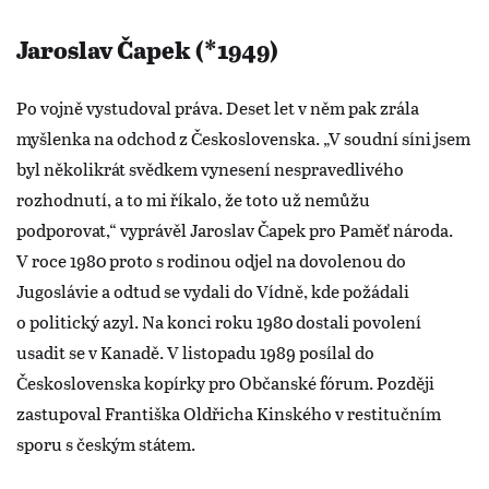
Jaroslav Čapek (*1949)
Po vojně vystudoval práva. Deset let v něm pak zrála
myšlenka na odchod z Československa. „V soudní síni jsem
byl několikrát svědkem vynesení nespravedlivého
rozhodnutí, a to mi říkalo, že toto už nemůžu
podporovat,“ vyprávěl Jaroslav Čapek pro Paměť národa.
V roce 1980 proto s rodinou odjel na dovolenou do
Jugoslávie a odtud se vydali do Vídně, kde požádali
o politický azyl. Na konci roku 1980 dostali povolení
usadit se v Kanadě. V listopadu 1989 posílal do
Československa kopírky pro Občanské fórum. Později
zastupoval Františka Oldřicha Kinského v restitučním
sporu s českým státem.