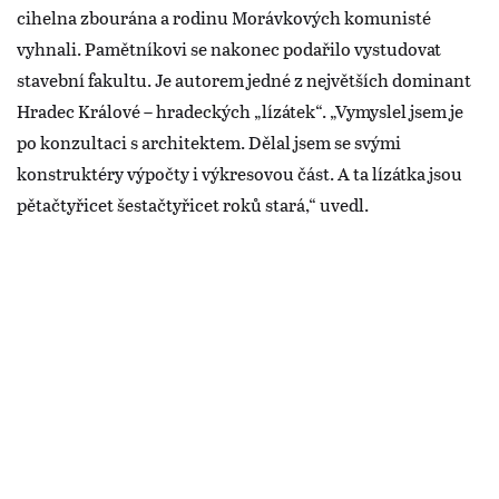
cihelna zbourána a rodinu Morávkových komunisté
vyhnali. Pamětníkovi se nakonec podařilo vystudovat
stavební fakultu. Je autorem jedné z největších dominant
Hradec Králové – hradeckých „lízátek“. „Vymyslel jsem je
po konzultaci s architektem. Dělal jsem se svými
konstruktéry výpočty i výkresovou část. A ta lízátka jsou
pětačtyřicet šestačtyřicet roků stará,“ uvedl.