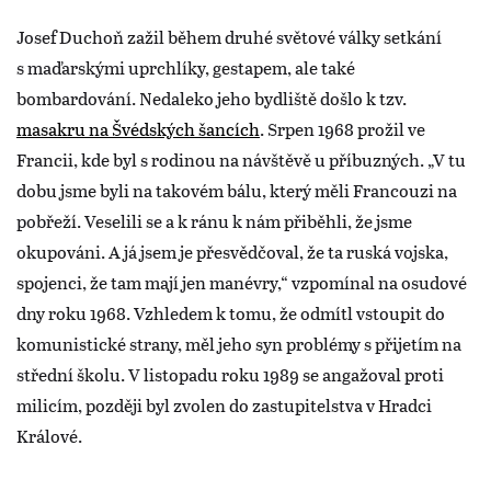
Josef Duchoň zažil během druhé světové války setkání
s maďarskými uprchlíky, gestapem, ale také
bombardování. Nedaleko jeho bydliště došlo k tzv.
masakru na Švédských šancích
. Srpen 1968 prožil ve
Francii, kde byl s rodinou na návštěvě u příbuzných. „V tu
dobu jsme byli na takovém bálu, který měli Francouzi na
pobřeží. Veselili se a k ránu k nám přiběhli, že jsme
okupováni. A já jsem je přesvědčoval, že ta ruská vojska,
spojenci, že tam mají jen manévry,“ vzpomínal na osudové
dny roku 1968. Vzhledem k tomu, že odmítl vstoupit do
komunistické strany, měl jeho syn problémy s přijetím na
střední školu. V listopadu roku 1989 se angažoval proti
milicím, později byl zvolen do zastupitelstva v Hradci
Králové.