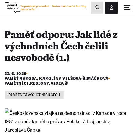
Zobrazit
Zapomínat je snadné...
Natáčíme svědectví, aby
nezmizela
Přihlášení/R
vyhledávání
Paměť odporu: Jak lidé z
východních Čech čelili
nesvobodě (1.)
23. 6. 2025
PAMĚŤ NÁRODA
,
KAROLÍNA VELŠOVÁ-ŠIMÁČKOVÁ
PAMĚTNÍCI
,
REGIONY
,
VIDEA 🎬
PAMĚTNÍCI VÝCHODNÍCH ČECH