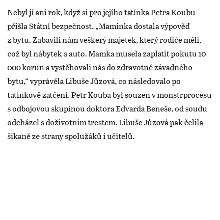
Nebyl jí ani rok, když si pro jejího tatínka Petra Koubu
přišla Státní bezpečnost. „Maminka dostala výpověď
z bytu. Zabavili nám veškerý majetek, který rodiče měli,
což byl nábytek a auto. Mamka musela zaplatit pokutu 10
000 korun a vystěhovali nás do zdravotně závadného
bytu,“ vyprávěla Libuše Jůzová, co následovalo po
tatínkově zatčení. Petr Kouba byl souzen v monstrprocesu
s odbojovou skupinou doktora Edvarda Beneše, od soudu
odcházel s doživotním trestem. Libuše Jůzová pak čelila
šikaně ze strany spolužáků i učitelů.