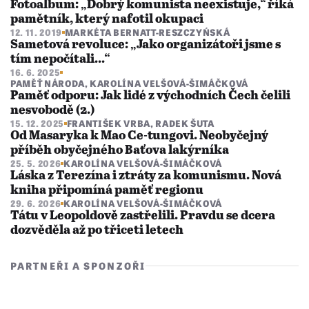
Fotoalbum: „Dobrý komunista neexistuje,“ říká
pamětník, který nafotil okupaci
12. 11. 2019
MARKÉTA BERNATT-RESZCZYŃSKÁ
Sametová revoluce: „Jako organizátoři jsme s
tím nepočítali...“
16. 6. 2025
PAMĚŤ NÁRODA
,
KAROLÍNA VELŠOVÁ-ŠIMÁČKOVÁ
Paměť odporu: Jak lidé z východních Čech čelili
nesvobodě (2.)
15. 12. 2025
FRANTIŠEK VRBA
,
RADEK ŠUTA
Od Masaryka k Mao Ce-tungovi. Neobyčejný
příběh obyčejného Baťova lakýrníka
25. 5. 2026
KAROLÍNA VELŠOVÁ-ŠIMÁČKOVÁ
Láska z Terezína i ztráty za komunismu. Nová
kniha připomíná paměť regionu
29. 6. 2026
KAROLÍNA VELŠOVÁ-ŠIMÁČKOVÁ
Tátu v Leopoldově zastřelili. Pravdu se dcera
dozvěděla až po třiceti letech
PARTNEŘI A SPONZOŘI