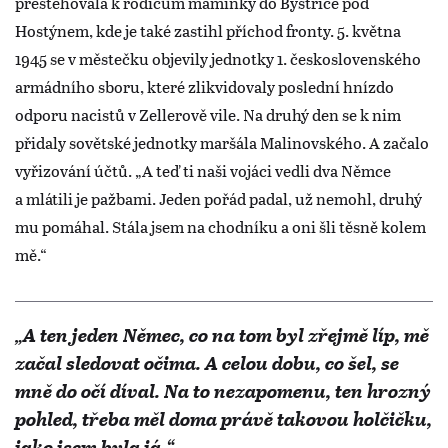
přestěhovala k rodičům maminky do Bystřice pod
Hostýnem, kde je také zastihl příchod fronty. 5. května
1945 se v městečku objevily jednotky 1. československého
armádního sboru, které zlikvidovaly poslední hnízdo
odporu nacistů v Zellerově vile. Na druhý den se k nim
přidaly sovětské jednotky maršála Malinovského. A začalo
vyřizování účtů. „A teď ti naši vojáci vedli dva Němce
a mlátili je pažbami. Jeden pořád padal, už nemohl, druhý
mu pomáhal. Stála jsem na chodníku a oni šli těsně kolem
mě.“
„A ten jeden Němec, co na tom byl zřejmě líp, mě
začal sledovat očima. A celou dobu, co šel, se
mně do očí díval. Na to nezapomenu, ten hrozný
pohled, třeba měl doma právě takovou holčičku,
jako jsem byla já.“