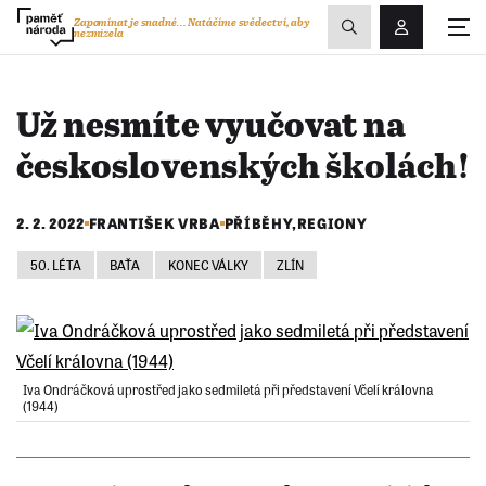
Zobrazit
Zapomínat je snadné...
Natáčíme svědectví, aby
nezmizela
Přihlášení/R
vyhledávání
Už nesmíte vyučovat na
československých školách!
2. 2. 2022
FRANTIŠEK VRBA
PŘÍBĚHY
,
REGIONY
50. LÉTA
BAŤA
KONEC VÁLKY
ZLÍN
Iva Ondráčková uprostřed jako sedmiletá při představení Včelí královna
(1944)