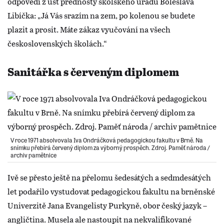
odpovědi z úst přednosty školského úřadu Boleslava
Libíčka: „Já Vás srazím na zem, po kolenou se budete
plazit a prosit. Máte zákaz vyučování na všech
československých školách.“
Sanitářka s červeným diplomem
V roce 1971 absolvovala Iva Ondráčková pedagogickou fakultu v Brně. Na
snímku přebírá červený diplom za výborný prospěch. Zdroj. Paměť národa /
archiv pamětnice
Ivě se přesto ještě na přelomu šedesátých a sedmdesátých
let podařilo vystudovat pedagogickou fakultu na brněnské
Univerzitě Jana Evangelisty Purkyně, obor český jazyk –
angličtina. Musela ale nastoupit na nekvalifikované