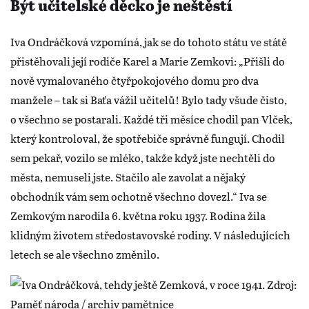
Být učitelské děcko je neštěstí
Iva Ondráčková vzpomíná, jak se do tohoto státu ve státě
přistěhovali její rodiče Karel a Marie Zemkovi: „Přišli do
nově vymalovaného čtyřpokojového domu pro dva
manžele – tak si Baťa vážil učitelů! Bylo tady všude čisto,
o všechno se postarali. Každé tři měsíce chodil pan Vlček,
který kontroloval, že spotřebiče správně fungují. Chodil
sem pekař, vozilo se mléko, takže když jste nechtěli do
města, nemuseli jste. Stačilo ale zavolat a nějaký
obchodník vám sem ochotně všechno dovezl.“ Iva se
Zemkovým narodila 6. května roku 1937. Rodina žila
klidným životem středostavovské rodiny. V následujících
letech se ale všechno změnilo.