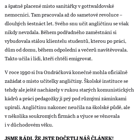
a špatně placené místo sanitářky v gottwaldovské
nemocnici. Tam pracovala až do sametové revoluce –
dlouhých šestnáct let. Svého snu učit angličtinu se však
nikdy nevzdala. Během podřadného zaměstnání si
vybudovala stálou klientelu studentů, kterou po práci,
dům od domu, během odpolední a večerů navštěvovala.
Takto učila i lidi, kteří chtěli emigrovat.
V roce 1990 si Iva Ondráčková konečně mohla oficiálně
zažádat o místo učitelky angličtiny. Školské instituce se
tehdy ale ještě nacházely v rukou starých komunistických
kádrů a práci pedagožky jí prý pod různými záminkami
upírali. Angličtinu nakonec neučila na školské půdě, ale
v několika soukromých firmách a výuce se věnovala
i v důchodovém věku.
JSME RÁDI, ŽE JSTE DOČETLI NÁŠ ČLÁNEK!