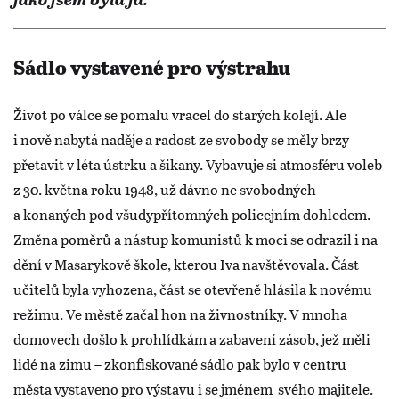
Sádlo vystavené pro výstrahu
Život po válce se pomalu vracel do starých kolejí. Ale
i nově nabytá naděje a radost ze svobody se měly brzy
přetavit v léta ústrku a šikany. Vybavuje si atmosféru voleb
z 30. května roku 1948, už dávno ne svobodných
a konaných pod všudypřítomných policejním dohledem.
Změna poměrů a nástup komunistů k moci se odrazil i na
dění v Masarykově škole, kterou Iva navštěvovala. Část
učitelů byla vyhozena, část se otevřeně hlásila k novému
režimu. Ve městě začal hon na živnostníky. V mnoha
domovech došlo k prohlídkám a zabavení zásob, jež měli
lidé na zimu – zkonfiskované sádlo pak bylo v centru
města vystaveno pro výstavu i se jménem svého majitele.