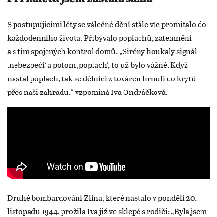
S postupujícími léty se válečné dění stále víc promítalo do
každodenního života. Přibývalo poplachů, zatemnění
a s tím spojených kontrol domů. „Sirény houkaly signál
‚nebezpečí‘ a potom ‚poplach‘, to už bylo vážné. Když
nastal poplach, tak se dělníci z továren hrnuli do krytů
přes naši zahradu.“ vzpomíná Iva Ondráčková.
Druhé bombardování Zlína, které nastalo v pondělí 20.
listopadu 1944, prožila Iva již ve sklepě s rodiči: „Byla jsem