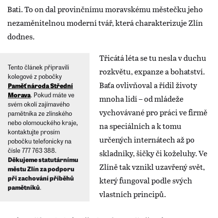
Bati. To on dal provinčnímu moravskému městečku jeho
nezaměnitelnou moderní tvář, která charakterizuje Zlín
dodnes.
Třicátá léta se tu nesla v duchu
Tento článek připravili
rozkvětu, expanze a bohatství.
kolegové z pobočky
Baťa ovlivňoval a řídil životy
Paměť národa Střední
Morava
. Pokud máte ve
mnoha lidí – od mládeže
svém okolí zajímavého
vychovávané pro práci ve firmě
pamětníka ze zlínského
nebo olomouckého kraje,
na speciálních a k tomu
kontaktujte prosím
určených internátech až po
pobočku telefonicky na
čísle 777 763 388.
skladníky, šičky či koželuhy. Ve
Děkujeme statutárnímu
Zlíně tak vznikl uzavřený svět,
městu Zlín za podporu
při zachování příběhů
který fungoval podle svých
pamětníků
.
vlastních principů.