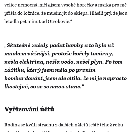
velice nemocná, měla jsem vysoké horečky a matka pro mě
přišla do ložnice, že musím jít do sklepa. Hlásili prý, že jsou
letadla pět minut od Otrokovic.“
„Skutečně začaly padat bomby a to bylo už
mnohem vážnější, protože hořely továrny,
nešla elektřina, nešla voda, nešel plyn. Po tom
zážitku, který jsem měla po prvním
bombardování, jsem ale cítila, že mi je naprosto
lhostejné, co se se mnou stane.“
Vyřizování účtů
Rodina se kvůli strachu z dalších náletů ještě téhož roku