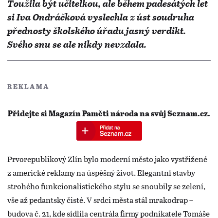
Toužila být učitelkou, ale během padesátých let
si Iva Ondráčková vyslechla z úst soudruha
přednosty školského úřadu jasný verdikt.
Svého snu se ale nikdy nevzdala.
REKLAMA
Přidejte si Magazín Paměti národa na svůj Seznam.cz.
Prvorepublikový Zlín bylo moderní město jako vystřižené
z americké reklamy na úspěšný život. Elegantní stavby
strohého funkcionalistického stylu se snoubily se zelení,
vše až pedantsky čisté. V srdci města stál mrakodrap –
budova č. 21, kde sídlila centrála firmy podnikatele Tomáše