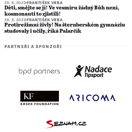
29. 6. 2022
FRANTIŠEK VRBA
Děti, smějte se jí! Ve vesmíru žádný Bůh není,
kosmonauti to zjistili!
28. 8. 2023
FRANTIŠEK VRBA
Protirežimní živly! Na šternberském gymnáziu
studovaly i učily, říká Palarčík
PARTNEŘI A SPONZOŘI