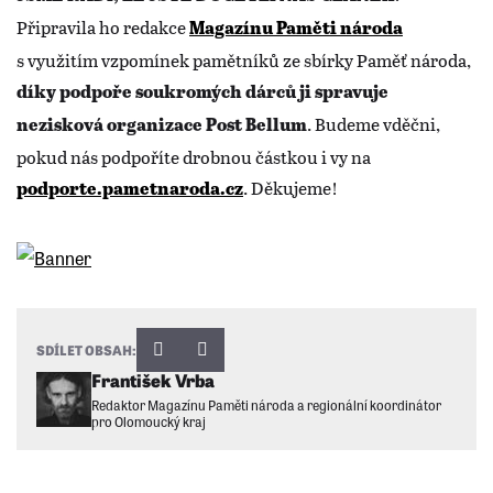
Připravila ho redakce
Magazínu Paměti národa
s využitím vzpomínek pamětníků ze sbírky Paměť národa,
díky podpoře soukromých dárců ji spravuje
. Budeme vděčni,
nezisková organizace Post Bellum
pokud nás podpoříte drobnou částkou i vy na
. Děkujeme!
podporte.pametnaroda.cz
SDÍLET OBSAH:
František Vrba
Redaktor Magazínu Paměti národa a regionální koordinátor
pro Olomoucký kraj