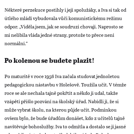
Některé perzekuce postihly i její spolužáky, a Iva si tak od
útlého mládí vybudovala vůči komunistickému režimu
odpor. „Viděla jsem, jak se soudruzi chovají. Naprosto se
mi nelíbila vláda jedné strany, protože to přece není
normální.“
Po kolenou se budete plazit!
Po maturitě v roce 1956 Iva začala studovat jednoletou
pedagogickou nástavbu v Holešově. Toužila učit. V témže
roce se ale nechala tajně pokřtít a někdo ji udal, takže
vzápětí přišlo pozvání na školský úřad. Nabídli jí, že si
může vybrat školu, na kterou půjde učit. Podmínkou
ovšem bylo, že bude úřadům donášet, kdo z učitelů tajně
navštěvuje bohoslužby. Iva to odmítla a dostalo se jí jasné