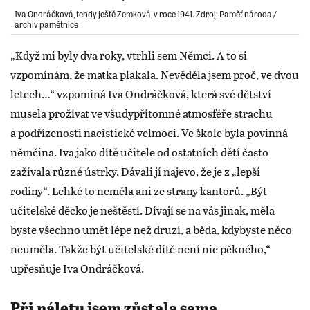
Iva Ondráčková, tehdy ještě Zemková, v roce 1941. Zdroj: Paměť národa /
archiv pamětnice
„Když mi byly dva roky, vtrhli sem Němci. A to si
vzpomínám, že matka plakala. Nevěděla jsem proč, ve dvou
letech…“ vzpomíná Iva Ondráčková, která své dětství
musela prožívat ve všudypřítomné atmosféře strachu
a podřízenosti nacistické velmoci. Ve škole byla povinná
němčina. Iva jako dítě učitele od ostatních dětí často
zažívala různé ústrky. Dávali jí najevo, že je z „lepší
rodiny“. Lehké to neměla ani ze strany kantorů. „Být
učitelské děcko je neštěstí. Dívají se na vás jinak, měla
byste všechno umět lépe než druzí, a běda, kdybyste něco
neuměla. Takže být učitelské dítě není nic pěkného,“
upřesňuje Iva Ondráčková.
Při náletu jsem zůstala sama