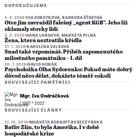
DOPORUČUJEME
5. 8. 2026
IVA SOBOTKOVÁ
,
BARBORA ŠŤASTNÁ
Otce jim zavraždil falešný „agent KGB“. Jeho lži
oklamaly stovky lidí
5. 8. 2026
HANA LANGOVÁ
,
MARKÉTA PILNÁ
Žena, která neztratila křídla
31. 7. 2026
KAROLÍNA VELŠOVÁ
Snad také vzpomínáš. Příběh zapomenutého
milostného památníku – I. díl
30. 7. 2026
DAVID HORÁK
Psycholožka Olha Sydorenko: Pokud máte dobrý
důvod něco dělat, dokážete téměř cokoli
SOUVISEJÍCÍ PAMĚTNÍCI
Mgr. Iva Ondráčková
* 1937 †︎ 2022
SOUVISEJÍCÍ ČLÁNKY
27. 10. 2018
MARKÉTA BERNATT-RESZCZYŃSKÁ
Baťův Zlín, to byla Amerika. I v době
hospodářské krize