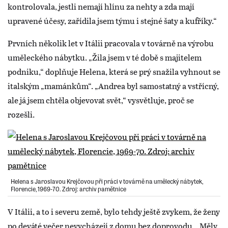
kontrolovala, jestli nemají hlínu za nehty a zda mají
upravené účesy, zařídila jsem týmu i stejné šaty a kufříky.“
Prvních několik let v Itálii pracovala v továrně na výrobu
uměleckého nábytku. „Žila jsem v té době s majitelem
podniku,“ doplňuje Helena, která se prý snažila vyhnout se
italským „mamánkům“. „Andrea byl samostatný a vstřícný,
ale já jsem chtěla objevovat svět,“ vysvětluje, proč se
rozešli.
Helena s Jaroslavou Krejčovou při práci v továrně na umělecký nábytek,
Florencie, 1969-70. Zdroj: archiv pamětnice
V Itálii, a to i severu země, bylo tehdy ještě zvykem, že ženy
po deváté večer nevycházejí z domu bez doprovodu. „Měly