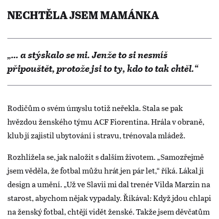
NECHTĚLA JSEM MAMÁNKA
„… a stýskalo se mi. Jenže to si nesmíš
připouštět, protože jsi to ty, kdo to tak chtěl.“
Rodičům o svém úmyslu totiž neřekla. Stala se pak
hvězdou ženského týmu ACF Fiorentina. Hrála v obraně,
klub jí zajistil ubytování i stravu, trénovala mládež.
Rozhlížela se, jak naložit s dalším životem. „Samozřejmě
jsem věděla, že fotbal můžu hrát jen pár let,“ říká. Lákal ji
design a umění. „Už ve Slavii mi dal trenér Vilda Marzin na
starost, abychom nějak vypadaly. Říkával: Když jdou chlapi
na ženský fotbal, chtějí vidět ženské. Takže jsem děvčatům