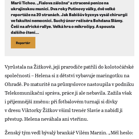
Marií Tichou. „Fialova záložna“ a ztracené peníze na
ukrajinskou munici. Dva roky Putinovy války, dvě velké
reportáže na 20 stranách. Jak Babišův byznys vysál chirurgii
ve fakultní nemocnici. Suchý únor režiséra Bohdana Slámy.
Češi na africké rallye. Velká hra o mikročipy. A spousta
dalšího čtení…
Reportér
Vyrůstala na Žižkově, její prarodiče patřili do kolotočářské
společnosti – Helena si z dětství vybavuje maringotku na
Ohradě. Po maturitě na průmyslovce nastoupila v podniku
Telekomunikační správa, práce ji ale nebavila. Zažila však
i příjemnější změnu: při fotbalovém turnaji si dívky
v dresu Viktorky Žižkov všiml trenér Slavie a nabídl jí
přestup. Helena neváhala ani vteřinu.
Ženský tým vedl bývalý brankář Vilém Marzin. „Měl heslo: