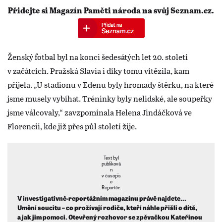
Přidejte si Magazín Paměti národa na svůj Seznam.cz.
Ženský fotbal byl na konci šedesátých let 20. století
v začátcích. Pražská Slavia i díky tomu vítězila, kam
přijela. „U stadionu v Edenu byly hromady štěrku, na které
jsme musely vybíhat. Tréninky byly nelidské, ale soupeřky
jsme válcovaly,“ zavzpomínala Helena Jindáčková ve
Florencii, kde již přes půl století žije.
Text byl
publiková
n
v časopis
e
Reportér.
V investigativně-reportážním magazínu právě najdete...
Umění soucitu – co prožívají rodiče, kteří náhle přišli o dítě,
a jak jim pomoci. Otevřený rozhovor se zpěvačkou Kateřinou