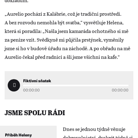
dokladům.
„Aurelio pochází z Kalábrie, což je tradiční prostředí.
A bez rozvodu nemohla být svatba,“ vysvětluje Helena,
která si poradila: „Našla jsem kamaráda ochotného si mě
za peníze vzít. Svědkyně mi půjčila prstýnek, vyměnily
jsme si ho v budově úřadu na záchodě. A po obřadu na mě
Aurelio čekal před radnicí a šli jsme všichni na kafe.“
Fiktivní sňatek
00:00:00
00:00:00
JSME SPOLU RÁDI
Dnes se jednou týdně věnuje
Příběh Heleny
dobrovolnictví, dvakrát týdně si