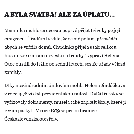
A BYLA SVATBA! ALE ZA ÚPLATU…
Maminka mohla za dcerou poprvé přijet tři roky po její
emigraci. „Úřadům tvrdila, že se mě pokusí přesvědčit,
abych se vrátila domů. Chudinka přijela s tak velikou
husou, že se mi ani nevešla do trouby,“ vypráví Helena.
Otce pustili do Itálie po sedmi letech, sestře úřady výjezd
zamítly.
Díky mezinárodním úmluvám mohla Helena Jindáčková
v roce 1976 získat prezidentskou milost. Další tři roky se
vyřizovaly dokumenty, musela také zaplatit školy, které jí
režim poskytl. V roce 1979 se pro ni hranice
Československa otevřely.