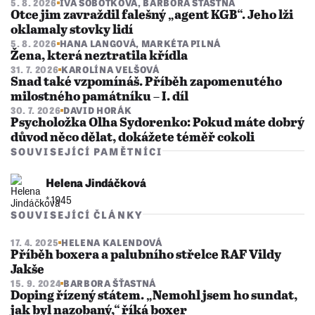
5. 8. 2026
IVA SOBOTKOVÁ
,
BARBORA ŠŤASTNÁ
Otce jim zavraždil falešný „agent KGB“. Jeho lži
oklamaly stovky lidí
5. 8. 2026
HANA LANGOVÁ
,
MARKÉTA PILNÁ
Žena, která neztratila křídla
31. 7. 2026
KAROLÍNA VELŠOVÁ
Snad také vzpomínáš. Příběh zapomenutého
milostného památníku – I. díl
30. 7. 2026
DAVID HORÁK
Psycholožka Olha Sydorenko: Pokud máte dobrý
důvod něco dělat, dokážete téměř cokoli
SOUVISEJÍCÍ PAMĚTNÍCI
Helena Jindáčková
* 1945
SOUVISEJÍCÍ ČLÁNKY
17. 4. 2025
HELENA KALENDOVÁ
Příběh boxera a palubního střelce RAF Vildy
Jakše
15. 9. 2024
BARBORA ŠŤASTNÁ
Doping řízený státem. „Nemohl jsem ho sundat,
jak byl nazobaný,“ říká boxer