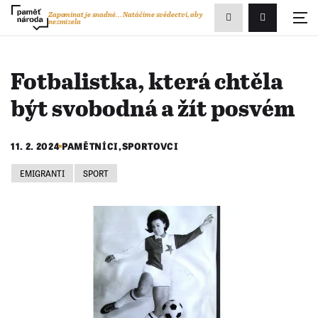
Zobrazit
Zapomínat je snadné...
Natáčíme svědectví, aby
nezmizela
Přihlášení/R
vyhledávání
Fotbalistka, která chtěla
být svobodná a žít posvém
11. 2. 2024
PAMĚTNÍCI
,
SPORTOVCI
EMIGRANTI
SPORT