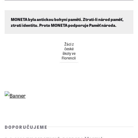
MONETA byla antickou bohyní paměti. Ztratí-li národ paměť,
ztratí identitu. Proto MONETA podporuje Paměť národa.
Žáci z
české
školy ve
Florencii
DOPORUČUJEME