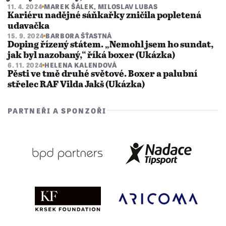
11. 4. 2024
MAREK ŠÁLEK
,
MILOSLAV LUBAS
Kariéru nadějné sáňkařky zničila popletená
udavačka
15. 9. 2024
BARBORA ŠŤASTNÁ
Doping řízený státem. „Nemohl jsem ho sundat,
jak byl nazobaný,“ říká boxer (Ukázka)
6. 11. 2024
HELENA KALENDOVÁ
Pěsti ve tmě druhé světové. Boxer a palubní
střelec RAF Vilda Jakš (Ukázka)
PARTNEŘI A SPONZOŘI