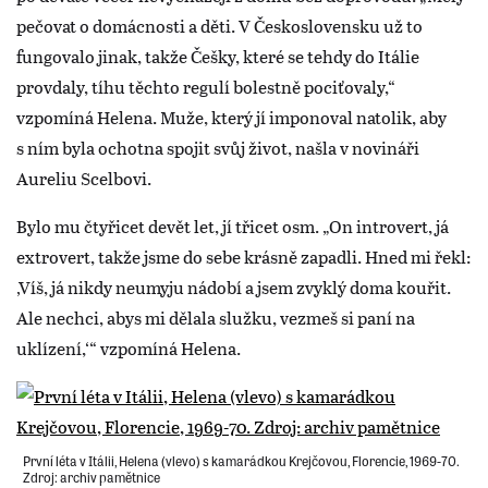
pečovat o domácnosti a děti. V Československu už to
fungovalo jinak, takže Češky, které se tehdy do Itálie
provdaly, tíhu těchto regulí bolestně pociťovaly,“
vzpomíná Helena. Muže, který jí imponoval natolik, aby
s ním byla ochotna spojit svůj život, našla v novináři
Aureliu Scelbovi.
Bylo mu čtyřicet devět let, jí třicet osm. „On introvert, já
extrovert, takže jsme do sebe krásně zapadli. Hned mi řekl:
‚Víš, já nikdy neumyju nádobí a jsem zvyklý doma kouřit.
Ale nechci, abys mi dělala služku, vezmeš si paní na
uklízení,‘“ vzpomíná Helena.
První léta v Itálii, Helena (vlevo) s kamarádkou Krejčovou, Florencie, 1969-70.
Zdroj: archiv pamětnice