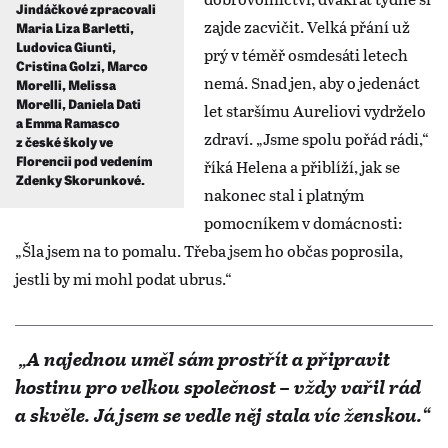
Jindáčkové zpracovali
zajde zacvičit. Velká přání už
Maria Liza Barletti,
Ludovica Giunti,
prý v téměř osmdesáti letech
Cristina Golzi, Marco
nemá. Snad jen, aby o jedenáct
Morelli, Melissa
Morelli, Daniela Dati
let staršímu Aureliovi vydrželo
a Emma Ramasco
zdraví. „Jsme spolu pořád rádi,“
z české školy ve
Florencii pod vedením
říká Helena a přiblíží, jak se
Zdenky Skorunkové.
nakonec stal i platným
pomocníkem v domácnosti:
„Šla jsem na to pomalu. Třeba jsem ho občas poprosila,
jestli by mi mohl podat ubrus.“
„A najednou uměl sám prostřít a připravit
hostinu pro velkou společnost – vždy vařil rád
a skvěle. Já jsem se vedle něj stala víc ženskou.“