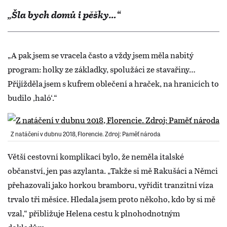
„Šla bych domů i pěšky…“
„A pak jsem se vracela často a vždy jsem měla nabitý
program: holky ze základky, spolužáci ze stavařiny…
Přijížděla jsem s kufrem oblečení a hraček, na hranicích to
budilo ‚haló‘.“
Z natáčení v dubnu 2018, Florencie. Zdroj: Paměť národa
Větší cestovní komplikací bylo, že neměla italské
občanství, jen pas azylanta. „Takže si mě Rakušáci a Němci
přehazovali jako horkou bramboru, vyřídit tranzitní víza
trvalo tři měsíce. Hledala jsem proto někoho, kdo by si mě
vzal,“ přibližuje Helena cestu k plnohodnotným