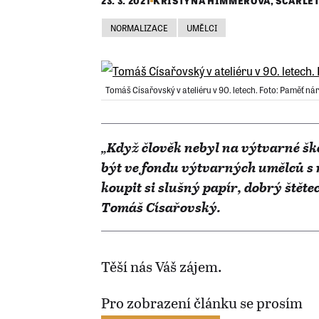
23. 3. 2021
KRISTÝNA HIMMEROVÁ
,
SCARLET
NORMALIZACE
UMĚLCI
Tomáš Císařovský v ateliéru v 90. letech. Foto: Paměť ná
„Když člověk nebyl na výtvarné ško
být ve fondu výtvarných umělců s 
koupit si slušný papír, dobrý štět
Tomáš Císařovský.
Těší nás Váš zájem.
Pro zobrazení článku se prosím