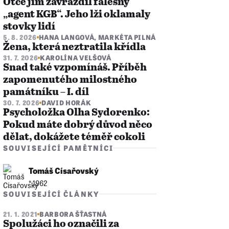
Otce jim zavraždil falešný
„agent KGB“. Jeho lži oklamaly
stovky lidí
5. 8. 2026
HANA LANGOVÁ
,
MARKÉTA PILNÁ
Žena, která neztratila křídla
31. 7. 2026
KAROLÍNA VELŠOVÁ
Snad také vzpomínáš. Příběh
zapomenutého milostného
památníku – I. díl
30. 7. 2026
DAVID HORÁK
Psycholožka Olha Sydorenko:
Pokud máte dobrý důvod něco
dělat, dokážete téměř cokoli
SOUVISEJÍCÍ PAMĚTNÍCI
Tomáš Císařovský
* 1962
SOUVISEJÍCÍ ČLÁNKY
21. 1. 2021
BARBORA ŠŤASTNÁ
Spolužáci ho označili za