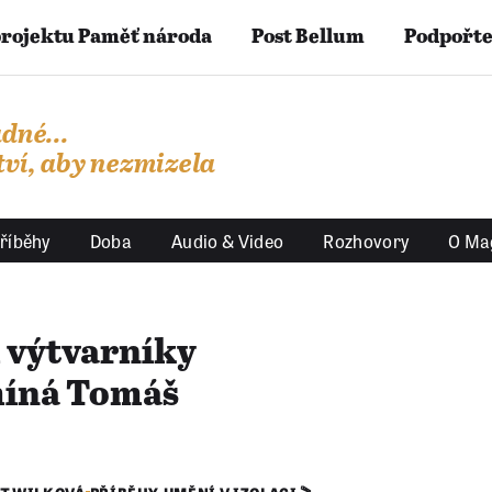
projektu Paměť národa
Post Bellum
Podpořte
dné...
ví, aby nezmizela
říběhy
Doba
Audio & Video
Rozhovory
O Ma
 výtvarníky
míná Tomáš