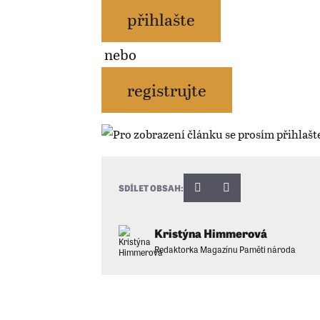
přihlašte
nebo
registrujte
SDÍLET OBSAH:
Kristýna Himmerová
Redaktorka Magazínu Paměti národa