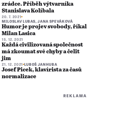
zrádce. Příběh výtvarníka
Stanislava Kolíbala
20. 7. 2021
MILOSLAV LUBAS
,
JANA SPEVÁKOVÁ
Humor je projev svobody, říkal
Milan Lasica
15. 12. 2021
Každá civilizovaná společnost
má zkoumat své chyby a čelit
jim
21. 12. 2021
LUBOŠ JANHUBA
Josef Picek, klavírista za časů
normalizace
REKLAMA