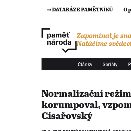
⇒ DATABÁZE PAMĚTNÍKŮ
O 
Zapomínat je sna
Natáčíme svědect
Články
Seriály
P
Normalizační režim
korumpoval, vzpo
Císařovský