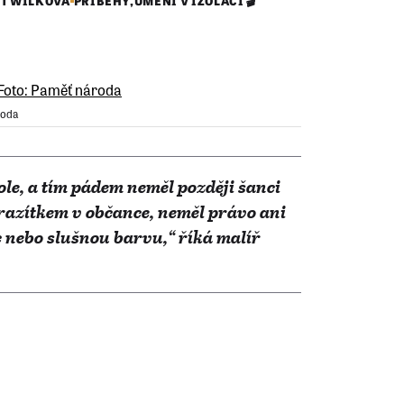
T WILKOVÁ
PŘÍBĚHY
,
UMĚNÍ V IZOLACI 🎬
roda
le, a tím pádem neměl později šanci
razítkem v občance, neměl právo ani
ec nebo slušnou barvu,“ říká malíř