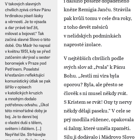
i dalšího posléze dopadeného
V takových slavných
kněze Remigia Janču. Strávila
chvílích zpívá církev Pánu
hrdinskou píseň lásky
pak kvůli tomu v cele dva roky,
a věrnosti. Je to výsada
z toho devět měsíců
a dar právě teď žít,
milovat a bojovat.“ Tak
v nelidských podmínkách
začíná slavné Slovo o této
naprosté izolace.
době. Oto Mádr ho napsal
v květnu 1951, kdy se před
zatčením skrýval u sester
V nejtěžších chvílích podle
boromejek v Praze pod
svých slov až „řvala“ k Pánu
Petřínem. Poselství
Bohu. „Jestli mi víra byla
křesťanům reflektující
komunistický útlak se pak
oporou? Byla, ale přesto se
šířilo v opisech
člověk s ní musel někdy rvát.
v katolických kruzích
a mnohým dodalo
S Kristem se rvát! Ony ty nervy
potřebnou odvahu. „Úkol
někdy dělají paseku.“ V cele se
této mimořádné doby je
boj. Je to denní boj
prý modlila růženec, opakovala
o vlastní duši s tělem,
si žalmy, které uměla zpaměti.
světem i ďáblem. [...]
Nepřítel lže. Strhávejte
Sílu jí dodávalo i Mádrovo Slovo