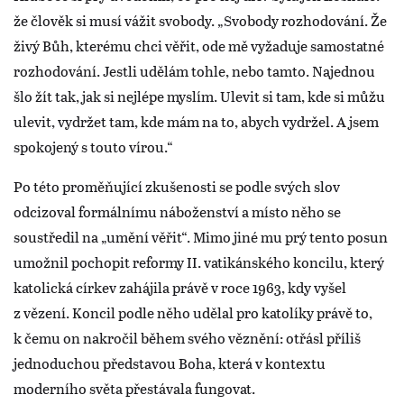
že člověk si musí vážit svobody. „Svobody rozhodování. Že
živý Bůh, kterému chci věřit, ode mě vyžaduje samostatné
rozhodování. Jestli udělám tohle, nebo tamto. Najednou
šlo žít tak, jak si nejlépe myslím. Ulevit si tam, kde si můžu
ulevit, vydržet tam, kde mám na to, abych vydržel. A jsem
spokojený s touto vírou.“
Po této proměňující zkušenosti se podle svých slov
odcizoval formálnímu náboženství a místo něho se
soustředil na „umění věřit“. Mimo jiné mu prý tento posun
umožnil pochopit reformy II. vatikánského koncilu, který
katolická církev zahájila právě v roce 1963, kdy vyšel
z vězení. Koncil podle něho udělal pro katolíky právě to,
k čemu on nakročil během svého věznění: otřásl příliš
jednoduchou představou Boha, která v kontextu
moderního světa přestávala fungovat.