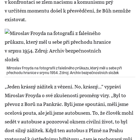
v konfrontaci se zlem nacismu a komunismu prý
v určitém momentu došel k přesvědčení, že Bůh nemůže
existovat.
Miroslav Froyda na fotografii z falešného průkazu, který měl u sebe při
přechodu hranice v srpnu 1954. Zdroj: Archiv bezpečnostních složek
„Jeden krásný zážitek z vězení. No, krásný...“ vypráví
Miroslav Froyda o své zkušenosti proměny víry. „Byl to
převoz z Borů na Pankrác. Byli jsme spoutáni, měli jsme
ocelová pouta, ale jeli jsme autobusem. To, že člověk mohl
sedět v autobuse a pozoroval oknem civilní život, to byl
dost silný zážitek. Když ten autobus z Plzně na Prahu
vystoupal k ústřednímu hřbitovu – tam je pochovaný můj