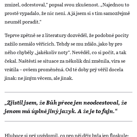
zmizel, odcestoval,“ popsal svou zkušenost. „Najednou to
prostě vypadalo, že nic není. A já jsem si s tím samozřejmě
neuměl poradit.“
Teprve zpětně se z literatury dozvěděl, že podobné pocity
zažilo nemálo věřících. Tehdy se mu zdálo, jako by pro
něho chyběly „jakékoliv noty“. Nevěděl, co si počít, a tak
čekal. Naštěstí se situace za několik dní změnila, víra se
vrátila – ovšem proměněná. Od té doby prý věřil docela
jinak: ne jiným věcem, ale jinak.
„Zjistil jsem, že Bůh přece jen neodcestoval, že
jenom má úplně jiný jazyk. A že je to fajn.“
Hluboce si prý uvědomil, co pro něj dřív byla jen floskule: