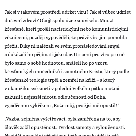
Jak si v takovém prostředí udržet víru? Jak si vůbec udržet
duševní zdraví? Obojí spolu úzce souviselo. Mnozí
křesťané, kteří prošli nacistickými nebo komunistickými
věznicemi, později vypověděli, že právě víra jim pomohla
přežít. Díky ní nalézali ve svém pronásledování smysl
a dokázali ho přijímat i jako dar. Utrpení pro víru pro ně
bylo samo o sobě hodnotou, snášeli ho po vzoru
křesťanských mučedníků i samotného Krista, který podle
křesťanské teologie trpěl a zemřel na kříži – a který
v okamžiku své smrti v poledni Velkého pátku možná
zakusil i nejzazší nicotu odloučenosti od Boha,
vyjádřenou výkřikem „Bože můj, proč jsi mě opustil!“
„Vazba, zejména vyšetřovací, byla zaměřena na to, aby
člověk zažil opuštěnost. Tvrdost samoty a vyloučenosti.
Nevidět normální přívětivou tvář, naopak vidět tvrdé