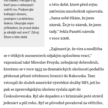
mu masku. Pečujte o ty,
o této době, které před svým
kteří jsou v nebezpečí
uvěřit mu. Podporujte
zatčením mnohokrát opisovala.
kolísající slovem,
„Sama sobě říkám, že jsem
postojem i praktickou
láskou. Ukazujte svým
zázrak. Že je to zázrak, že jsem
příkladem, že pravá láska
tady,“ řekla Paměti národa
je silnější než smrt.“ Zdroj:
Slovo o této době
v roce 2006.
„Zajímavé je, že víra a modlitba
se v těžkých momentech nějakým způsobem vrací,“
vzpomínal také Miroslav Froyda, nebojácný dobrodruh,
kterému se v roce 1953 za dramatických okolností podařilo
překonat přísně střeženou hranici do Rakouska. Tam
vstoupil do služeb americké výzvědné služby MIS, jež ho
pak se zpravodajským úkolem vyslala zpět do
Československa. Byl ale dopaden a v kriminále poté strávil
jedenáct a půl roku. Byť se původně považoval za věřícího,