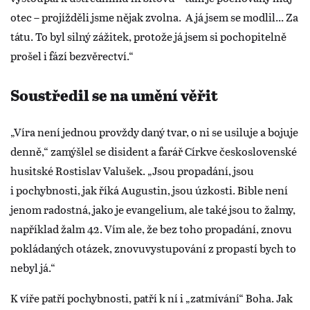
otec – projížděli jsme nějak zvolna. A já jsem se modlil... Za
tátu. To byl silný zážitek, protože já jsem si pochopitelně
prošel i fází bezvěrectví.“
Soustředil se na umění věřit
„Víra není jednou provždy daný tvar, o ni se usiluje a bojuje
denně,“ zamýšlel se disident a farář Církve československé
husitské Rostislav Valušek. „Jsou propadání, jsou
i pochybnosti, jak říká Augustin, jsou úzkosti. Bible není
jenom radostná, jako je evangelium, ale také jsou to žalmy,
například žalm 42. Vím ale, že bez toho propadání, znovu
pokládaných otázek, znovuvystupování z propastí bych to
nebyl já.“
K víře patří pochybnosti, patří k ní i „zatmívání“ Boha. Jak