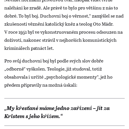
naléhání ke zradě. Ale právě to bylo pro většinu z nás to
dobré. To byl boj. Duchovní boj o věrnost,“ zamýšlel se nad
zkušeností věznění katolický kněz a teolog Oto Mádr.
V roce 1951 byl ve vykonstruovaném procesu odsouzen na
doživotí, nakonec strávil v nejhorších komunistických
kriminálech patnáct let.
Pro svůj duchovní boj byl podle svých slov dobře
„odborně“ vyškolen. Teologie, již studoval, totiž
obsahovala i určité „psychologické momenty“, jež ho
předem připravily na možná úskalí:
„My křesťané máme jedno zařízení – jít za
Kristem s jeho křížem.“