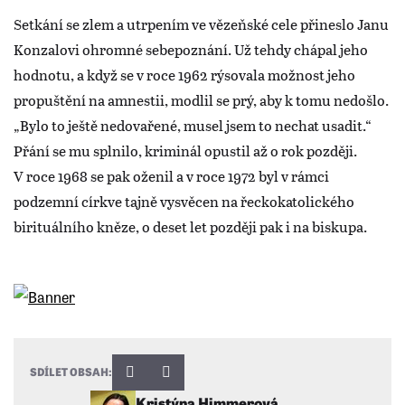
Setkání se zlem a utrpením ve vězeňské cele přineslo Janu
Konzalovi ohromné sebepoznání. Už tehdy chápal jeho
hodnotu, a když se v roce 1962 rýsovala možnost jeho
propuštění na amnestii, modlil se prý, aby k tomu nedošlo.
„Bylo to ještě nedovařené, musel jsem to nechat usadit.“
Přání se mu splnilo, kriminál opustil až o rok později.
V roce 1968 se pak oženil a v roce 1972 byl v rámci
podzemní církve tajně vysvěcen na řeckokatolického
birituálního kněze, o deset let později pak i na biskupa.
SDÍLET OBSAH:
Kristýna Himmerová