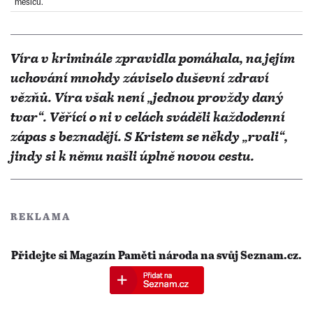
měsíců.
Víra v kriminále zpravidla pomáhala, na jejím
uchování mnohdy záviselo duševní zdraví
vězňů. Víra však není „jednou provždy daný
tvar“. Věřící o ni v celách sváděli každodenní
zápas s beznadějí. S Kristem se někdy „rvali“,
jindy si k němu našli úplně novou cestu.
REKLAMA
Přidejte si Magazín Paměti národa na svůj Seznam.cz.