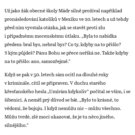
Už jako žák obecné školy Mádr silně prožíval například
pronásledování katolíků v Mexiku ve 20. letech a už tehdy
před ním vyvstala otázka, jak se stavět proti zlu
i případnému mocenskému útlaku. „Byla to nabídka
předem: bral bys, nebral bys? Co ty, kdyby na to přišlo?
S kým půjdeš? Pánu Bohu se přece neříká ne. Takže kdyby
na to přišlo: ano, samozřejmě.“
Když se pak v 50. letech sám ocitl na dlouhé roky
v kriminále, cítil se připraven. V duchu starého
křesťanského hesla „Umírám kdykoliv“ počítal se vším, i se
šibenicí. A neměl prý důvod se bát. „Bylo to krásné, to
vědomí, že bojuju. I když nemůžu nic – můžu všechno.
Můžu tvrdé, zlé moci ukazovat, že je tu něco jiného,
silnějšího.“