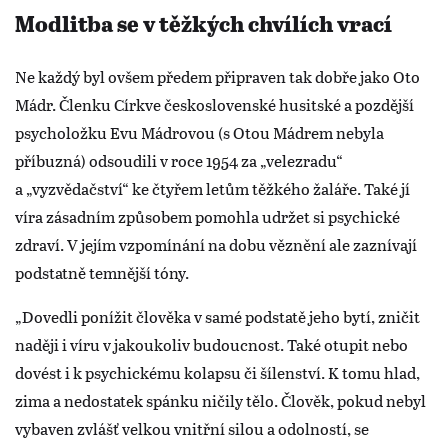
Modlitba se v těžkých chvílích vrací
Ne každý byl ovšem předem připraven tak dobře jako Oto
Mádr. Členku Církve československé husitské a pozdější
psycholožku Evu Mádrovou (s Otou Mádrem nebyla
příbuzná) odsoudili v roce 1954 za „velezradu“
a „vyzvědačství“ ke čtyřem letům těžkého žaláře. Také jí
víra zásadním způsobem pomohla udržet si psychické
zdraví. V jejím vzpomínání na dobu věznění ale zaznívají
podstatně temnější tóny.
„Dovedli ponížit člověka v samé podstatě jeho bytí, zničit
naději i víru v jakoukoliv budoucnost. Také otupit nebo
dovést i k psychickému kolapsu či šílenství. K tomu hlad,
zima a nedostatek spánku ničily tělo. Člověk, pokud nebyl
vybaven zvlášť velkou vnitřní silou a odolností, se