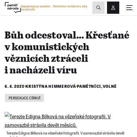
Zobrazit
Zapomínat je snadné...
Natáčíme svědectví, aby
nezmizela
Přihlášení/R
vyhledávání
Bůh odcestoval… Křesťané
v komunistických
věznicích ztráceli
i nacházeli víru
6. 4. 2023
KRISTÝNA HIMMEROVÁ
PAMĚTNÍCI
,
VOLNÉ
PERSEKUCE CÍRKVÍ
Terezie Edigna Bílková na vězeňské fotografii. V samovazbě strávila devět