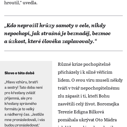
hroutil,“ uvedla.
„Kdo neprožil hrůzy samoty v cele, nikdy
nepochopí, jak strašná je beznaděj, bezmoc
a úzkost, které člověka zaplavovaly.“
Různé krize pochopitelně
přicházely i k silně věřícím
Slovo o této době
lidem. O svou víru museli někdy
„Hlavu vzhůru, bratři
tváří v tvář nepochopitelnému
a sestry! Tato doba není
pro křesťany zvlášť
zlu zápasit i ti, kteří Bohu
příjemná, ale pro
zasvětili celý život. Boromejka
křesťany správného
formátu je to velký
Terezie Edigna Bílková
a nádherný čas. ‚Jestliže
pomáhala ukrývat Oto Mádra
mne pronásledovali, i vás
budou pronásledovat.‘