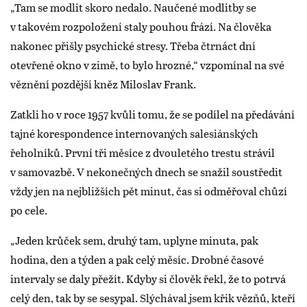
„Tam se modlit skoro nedalo. Naučené modlitby se
v takovém rozpoložení staly pouhou frází. Na člověka
nakonec přišly psychické stresy. Třeba čtrnáct dní
otevřené okno v zimě, to bylo hrozné,“ vzpomínal na své
věznění pozdější kněz Miloslav Frank.
Zatkli ho v roce 1957 kvůli tomu, že se podílel na předávání
tajné korespondence internovaných salesiánských
řeholníků. První tři měsíce z dvouletého trestu strávil
v samovazbě. V nekonečných dnech se snažil soustředit
vždy jen na nejbližších pět minut, čas si odměřoval chůzí
po cele.
„Jeden krůček sem, druhý tam, uplyne minuta, pak
hodina, den a týden a pak celý měsíc. Drobné časové
intervaly se daly přežít. Kdyby si člověk řekl, že to potrvá
celý den, tak by se sesypal. Slýchával jsem křik vězňů, kteří