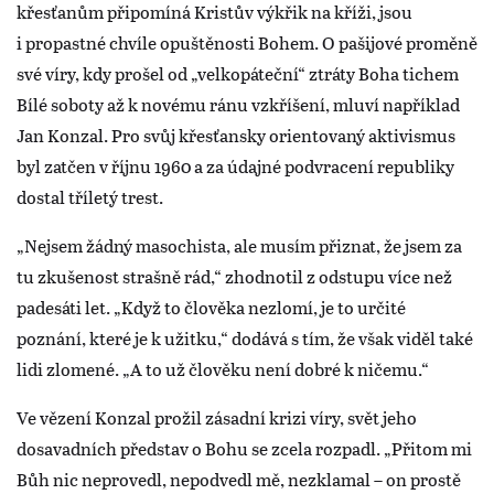
křesťanům připomíná Kristův výkřik na kříži, jsou
i propastné chvíle opuštěnosti Bohem. O pašijové proměně
své víry, kdy prošel od „velkopáteční“ ztráty Boha tichem
Bílé soboty až k novému ránu vzkříšení, mluví například
Jan Konzal. Pro svůj křesťansky orientovaný aktivismus
byl zatčen v říjnu 1960 a za údajné podvracení republiky
dostal tříletý trest.
„Nejsem žádný masochista, ale musím přiznat, že jsem za
tu zkušenost strašně rád,“ zhodnotil z odstupu více než
padesáti let. „Když to člověka nezlomí, je to určité
poznání, které je k užitku,“ dodává s tím, že však viděl také
lidi zlomené. „A to už člověku není dobré k ničemu.“
Ve vězení Konzal prožil zásadní krizi víry, svět jeho
dosavadních představ o Bohu se zcela rozpadl. „Přitom mi
Bůh nic neprovedl, nepodvedl mě, nezklamal – on prostě