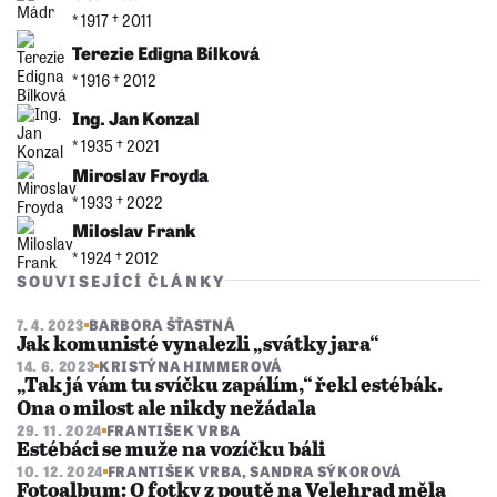
* 1917 †︎ 2011
Terezie Edigna Bílková
* 1916 †︎ 2012
Ing. Jan Konzal
* 1935 †︎ 2021
Miroslav Froyda
* 1933 †︎ 2022
Miloslav Frank
* 1924 †︎ 2012
SOUVISEJÍCÍ ČLÁNKY
7. 4. 2023
BARBORA ŠŤASTNÁ
Jak komunisté vynalezli „svátky jara“
14. 6. 2023
KRISTÝNA HIMMEROVÁ
„Tak já vám tu svíčku zapálím,“ řekl estébák.
Ona o milost ale nikdy nežádala
29. 11. 2024
FRANTIŠEK VRBA
Estébáci se muže na vozíčku báli
10. 12. 2024
FRANTIŠEK VRBA
,
SANDRA SÝKOROVÁ
Fotoalbum: O fotky z poutě na Velehrad měla