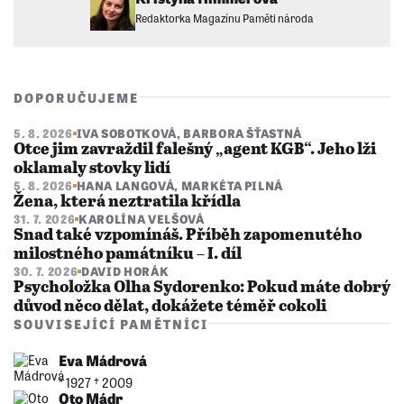
Redaktorka Magazínu Paměti národa
DOPORUČUJEME
5. 8. 2026
IVA SOBOTKOVÁ
,
BARBORA ŠŤASTNÁ
Otce jim zavraždil falešný „agent KGB“. Jeho lži
oklamaly stovky lidí
5. 8. 2026
HANA LANGOVÁ
,
MARKÉTA PILNÁ
Žena, která neztratila křídla
31. 7. 2026
KAROLÍNA VELŠOVÁ
Snad také vzpomínáš. Příběh zapomenutého
milostného památníku – I. díl
30. 7. 2026
DAVID HORÁK
Psycholožka Olha Sydorenko: Pokud máte dobrý
důvod něco dělat, dokážete téměř cokoli
SOUVISEJÍCÍ PAMĚTNÍCI
Eva Mádrová
* 1927 †︎ 2009
Oto Mádr