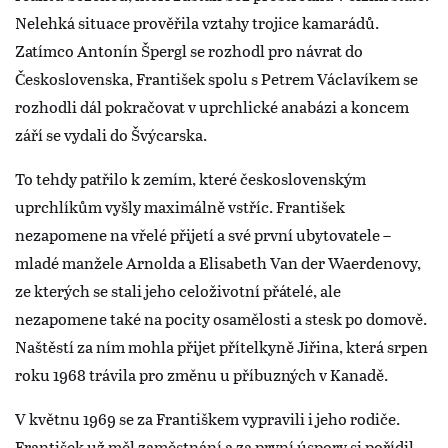
Nelehká situace prověřila vztahy trojice kamarádů.
Zatímco Antonín Špergl se rozhodl pro návrat do
Československa, František spolu s Petrem Václavíkem se
rozhodli dál pokračovat v uprchlické anabázi a koncem
září se vydali do Švýcarska.
To tehdy patřilo k zemím, které československým
uprchlíkům vyšly maximálně vstříc. František
nezapomene na vřelé přijetí a své první ubytovatele –
mladé manžele Arnolda a Elisabeth Van der Waerdenovy,
ze kterých se stali jeho celoživotní přátelé, ale
nezapomene také na pocity osamělosti a stesk po domově.
Naštěstí za ním mohla přijet přítelkyně Jiřina, která srpen
roku 1968 trávila pro změnu u příbuzných v Kanadě.
V květnu 1969 se za Františkem vypravili i jeho rodiče.
František už měl zaměstnání a za první úspory si pořídil