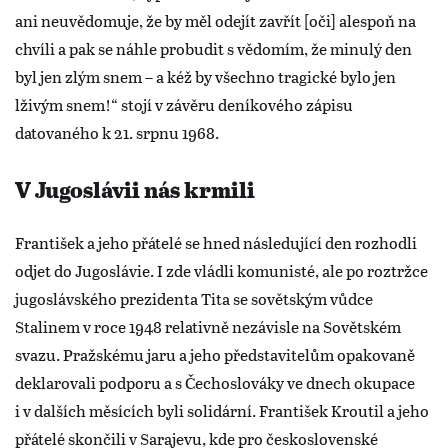
ani neuvědomuje, že by měl odejít zavřít [oči] alespoň na
chvíli a pak se náhle probudit s vědomím, že minulý den
byl jen zlým snem – a kéž by všechno tragické bylo jen
lživým snem!“ stojí v závěru deníkového zápisu
datovaného k 21. srpnu 1968.
V Jugoslávii nás krmili
František a jeho přátelé se hned následující den rozhodli
odjet do Jugoslávie. I zde vládli komunisté, ale po roztržce
jugoslávského prezidenta Tita se sovětským vůdce
Stalinem v roce 1948 relativně nezávisle na Sovětském
svazu. Pražskému jaru a jeho představitelům opakovaně
deklarovali podporu a s Čechoslováky ve dnech okupace
i v dalších měsících byli solidární. František Kroutil a jeho
přátelé skončili v Sarajevu, kde pro československé