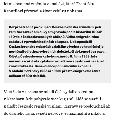
letní dovolená změnila v anabázi, která Františku
Kroutilovi převrátila život vzhůru nohama.
Bezprostředně po okupaci Československa armádami pěti
zemí Varšavské smlouvy emigrovalo podle historiků 100 až
150 tisíc československých občanů. Velká emigrační vlna
začala už v prvních hodinách okupace. Lidé opouštěli
Československo v obavách z dalšího vývoje a pohraničníci je
nechávali odjet bez výjezdních doložek, či dokonce i bez pasu.
Odjet z Československa bylo možné do 8. října 1969, kdy
normalizační vláda vydala nové nařízení a cestování na západ
znovu zakázala. Benevolence pohraničníků skončila.
V období mezi roky 1968 až 1989 i přesto emigrovalo čtvrt
milionu až 300 tisíc lidí.
Ve středu 21. srpna se mladí Češi vydali do kempu
v Nesebaru, kde pobývalo více krajanů. Lidé se snažili
naladit československé vysílání. „Zprávy se poslouchají až
do časného rána, vypětí nervové je maximální a nikdo si