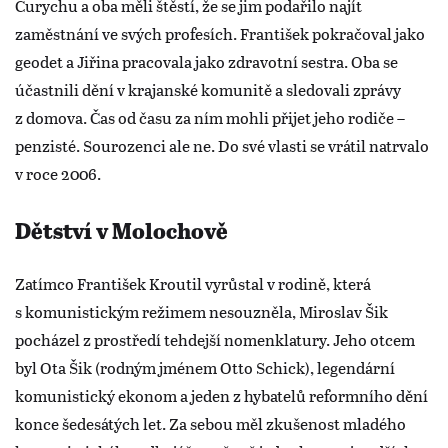
Curychu a oba měli štěstí, že se jim podařilo najít
zaměstnání ve svých profesích. František pokračoval jako
geodet a Jiřina pracovala jako zdravotní sestra. Oba se
účastnili dění v krajanské komunitě a sledovali zprávy
z domova. Čas od času za ním mohli přijet jeho rodiče –
penzisté. Sourozenci ale ne. Do své vlasti se vrátil natrvalo
v roce 2006.
Dětství v Molochově
Zatímco František Kroutil vyrůstal v rodině, která
s komunistickým režimem nesouzněla, Miroslav Šik
pocházel z prostředí tehdejší nomenklatury. Jeho otcem
byl Ota Šik (rodným jménem Otto Schick), legendární
komunistický ekonom a jeden z hybatelů reformního dění
konce šedesátých let. Za sebou měl zkušenost mladého