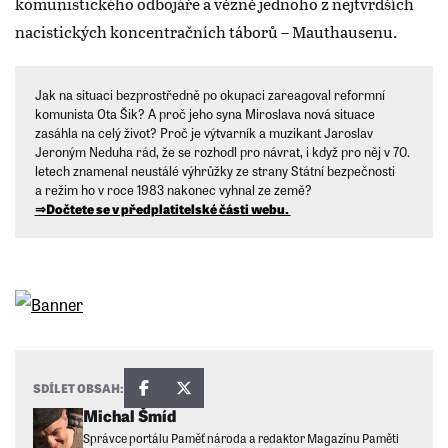
komunistického odbojáře a vězně jednoho z nejtvrdších
nacistických koncentračních táborů – Mauthausenu.
Jak na situaci bezprostředně po okupaci zareagoval reformní
komunista Ota Šik? A proč jeho syna Miroslava nová situace
zasáhla na celý život? Proč je výtvarník a muzikant Jaroslav
Jeroným Neduha rád, že se rozhodl pro návrat, i když pro něj v 70.
letech znamenal neustálé výhrůžky ze strany Státní bezpečnosti
a režim ho v roce 1983 nakonec vyhnal ze země?
⇒Dočtete se v předplatitelské části webu.
SDÍLET OBSAH:
Michal Šmíd
Správce portálu Paměť národa a redaktor Magazínu Paměti