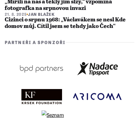
„Mířili na nás a tekly jim slzy,“ vzpomíná
fotografka na srpnovou invazi
21. 8. 2025
JAN BLAŽEK
Cizinci o srpnu 1968: „Václavákem se nesl Kde
domov můj. Cítil jsem se tehdy jako Čech“
PARTNEŘI A SPONZOŘI