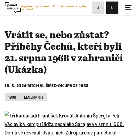
Zobrazit
Zapomínat je snadné...
Natáčíme svědectví, aby
nezmizela
Přihlášení/R
vyhledávání
Vrátit se, nebo zůstat?
Příběhy Čechů, kteří byli
21. srpna 1968 v zahraničí
(Ukázka)
19. 8. 2024
MICHAL ŠMÍD
OKUPACE 1968
1968
EMIGRANTI