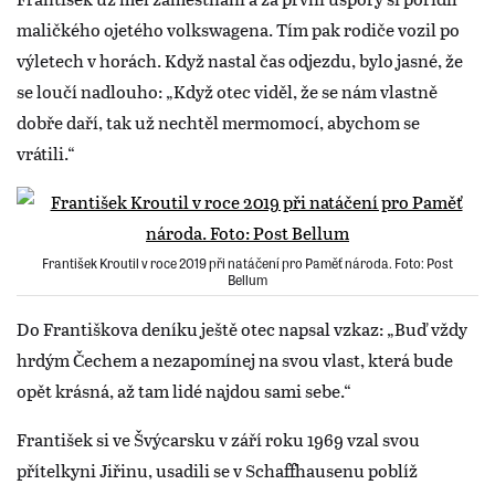
maličkého ojetého volkswagena. Tím pak rodiče vozil po
výletech v horách. Když nastal čas odjezdu, bylo jasné, že
se loučí nadlouho: „Když otec viděl, že se nám vlastně
dobře daří, tak už nechtěl mermomocí, abychom se
vrátili.“
František Kroutil v roce 2019 při natáčení pro Paměť národa. Foto: Post
Bellum
Do Františkova deníku ještě otec napsal vzkaz: „Buď vždy
hrdým Čechem a nezapomínej na svou vlast, která bude
opět krásná, až tam lidé najdou sami sebe.“
František si ve Švýcarsku v září roku 1969 vzal svou
přítelkyni Jiřinu, usadili se v Schaffhausenu poblíž