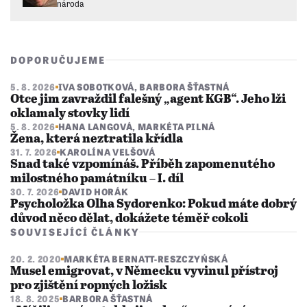
národa
DOPORUČUJEME
5. 8. 2026
IVA SOBOTKOVÁ
,
BARBORA ŠŤASTNÁ
Otce jim zavraždil falešný „agent KGB“. Jeho lži
oklamaly stovky lidí
5. 8. 2026
HANA LANGOVÁ
,
MARKÉTA PILNÁ
Žena, která neztratila křídla
31. 7. 2026
KAROLÍNA VELŠOVÁ
Snad také vzpomínáš. Příběh zapomenutého
milostného památníku – I. díl
30. 7. 2026
DAVID HORÁK
Psycholožka Olha Sydorenko: Pokud máte dobrý
důvod něco dělat, dokážete téměř cokoli
SOUVISEJÍCÍ ČLÁNKY
20. 2. 2020
MARKÉTA BERNATT-RESZCZYŃSKÁ
Musel emigrovat, v Německu vyvinul přístroj
pro zjištění ropných ložisk
18. 8. 2025
BARBORA ŠŤASTNÁ