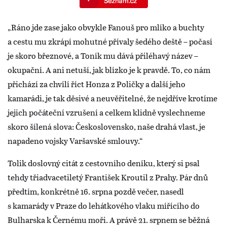
„Ráno jde zase jako obvykle Fanouš pro mlíko a buchty
a cestu mu zkrápí mohutné přívaly šedého deště – počasí
je skoro březnové, a Toník mu dává přiléhavý název –
okupační. A ani netuší, jak blízko je k pravdě. To, co nám
přichází za chvílí říct Honza z Poličky a další jeho
kamarádi, je tak děsivé a neuvěřitelné, že nejdříve krotíme
jejich počáteční vzrušení a celkem klidně vyslechneme
skoro šílená slova: Československo, naše drahá vlast, je
napadeno vojsky Varšavské smlouvy.“
Tolik doslovný citát z cestovního deníku, který si psal
tehdy třiadvacetiletý František Kroutil z Prahy. Pár dnů
předtím, konkrétně 16. srpna pozdě večer, nasedl
s kamarády v Praze do lehátkového vlaku mířícího do
Bulharska k Černému moři. A právě 21. srpnem se běžná