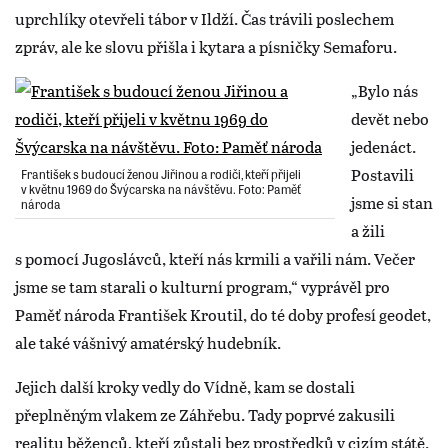
uprchlíky otevřeli tábor v Ildží. Čas trávili poslechem
zpráv, ale ke slovu přišla i kytara a písničky Semaforu.
„Bylo nás
devět nebo
jedenáct.
Postavili
František s budoucí ženou Jiřinou a rodiči, kteří přijeli
v květnu 1969 do Švýcarska na návštěvu. Foto: Paměť
jsme si stan
národa
a žili
s pomocí Jugoslávců, kteří nás krmili a vařili nám. Večer
jsme se tam starali o kulturní program,“ vyprávěl pro
Paměť národa František Kroutil, do té doby profesí geodet,
ale také vášnivý amatérský hudebník.
Jejich další kroky vedly do Vídně, kam se dostali
přeplněným vlakem ze Záhřebu. Tady poprvé zakusili
realitu běženců, kteří zůstali bez prostředků v cizím státě.