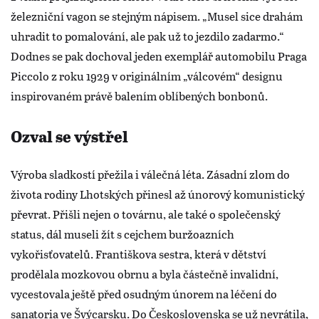
železniční vagon se stejným nápisem. „Musel sice drahám
uhradit to pomalování, ale pak už to jezdilo zadarmo.“
Dodnes se pak dochoval jeden exemplář automobilu Praga
Piccolo z roku 1929 v originálním „válcovém“ designu
inspirovaném právě balením oblíbených bonbonů.
Ozval se výstřel
Výroba sladkostí přežila i válečná léta. Zásadní zlom do
života rodiny Lhotských přinesl až únorový komunistický
převrat. Přišli nejen o továrnu, ale také o společenský
status, dál museli žít s cejchem buržoazních
vykořisťovatelů. Františkova sestra, která v dětství
prodělala mozkovou obrnu a byla částečně invalidní,
vycestovala ještě před osudným únorem na léčení do
sanatoria ve Švýcarsku. Do Československa se už nevrátila,