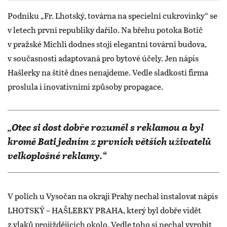
Podniku „Fr. Lhotský, továrna na specielní cukrovinky“ se
v letech první republiky dařilo. Na břehu potoka Botič
v pražské Michli dodnes stojí elegantní tovární budova,
v současnosti adaptovaná pro bytové účely. Jen nápis
Hašlerky na štítě dnes nenajdeme. Vedle sladkostí firma
proslula i inovativními způsoby propagace.
„Otec si dost dobře rozuměl s reklamou a byl
kromě Bati jedním z prvních větších uživatelů
velkoplošné reklamy.“
V polích u Vysočan na okraji Prahy nechal instalovat nápis
LHOTSKÝ – HAŠLERKY PRAHA, který byl dobře vidět
z vlaků projíždějících okolo. Vedle toho si nechal vyrobit