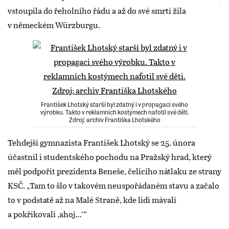
vstoupila do řeholního řádu a až do své smrti žila
v německém Würzburgu.
František Lhotský starší byl zdatný i v propagaci svého
výrobku. Takto v reklamních kostýmech nafotil své děti.
Zdroj: archiv Františka Lhotského
Tehdejší gymnazista František Lhotský se 25. února
účastnil i studentského pochodu na Pražský hrad, který
měl podpořit prezidenta Beneše, čelícího nátlaku ze strany
KSČ. „Tam to šlo v takovém neuspořádaném stavu a začalo
to v podstatě až na Malé Straně, kde lidi mávali
a pokřikovali ‚ahoj…‘“