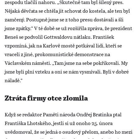
zespodu tlačili nahoru. „Skutečně tam byl šílený pres.
Nějaká děvčata se chtěla jít schovat do kostela, ale ten byl
zamčený. Postupně jsme se z toho presu dostávali a šli
jsme zpátky.“ V té době se už rozšířila zpráva, že prezident
Beneš se podvolil Gottwaldovu nátlaku. František
vzpomíná, jak na Karlově mostě potkával lidi, kteří se
vraceli z jiné, prokomunistické demonstrace na
Václavském náměstí. „Tam jsme na sebe pokřikovali. My
jsme byli plní vzteku a oni se nám vysmívali. Byli v dobré
náladě.“
Ztráta firmy otce zlomila
Když se redaktor Paměti národa Ondřej Bratinka ptal
Františka Lhotského, jestli si už onoho 25. února
uvědomoval, že se jedná o osudový přelom, anebo ho mezi