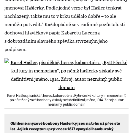
jmenovat Hašlerky. Podle jedné verze byl Hašler tenkrát
nachlazený, takže mu to v krku udělalo dobře – to ale
nemůžu potvrdit.“ Každopádně se v rodinné pozůstalosti
dochoval hlavičkový papír Kabaretu Lucerna
s dobrozdáním slavného zpěváka stvrzeným jeho
podpisem.
Karel Hašler, písničkář, herec, kabaretiér a „Rytíř české kultury in memoriam“,
po němž anýzové bonbony získaly své definitivní jméno, 1914. Zdroj: autor
neznámý, public domain
Oblíbené anýzové bonbony Hašlerky jsou na trhu už přes sto
let. Jejich recepturu prý v roce 1877 vymyslel hamburský