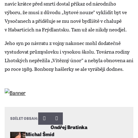
navíc krátce před smrtí dostal příkaz od národního
výboru, že musí z důvodu „bytové nouze“ vyklidit byt ve
Vysočanech a přiděluje se mu nové bydliště v chalupě
v Habarticích na Frýdlantsku. Tam už ale nikdy neodjel.
Jeho syn po návratu z vojny nakonec mohl dodatečně
vystudovat průmyslovku i vysokou školu. Továrna rodiny
Lhotských nepřežila „Vítězný únor“ a nebyla obnovena ani
po roce 1989. Bonbony hašlerky se ale vyrábějí dodnes.
SDÍLET OBSAH:
Ondřej Bratinka
Michal Šmíd