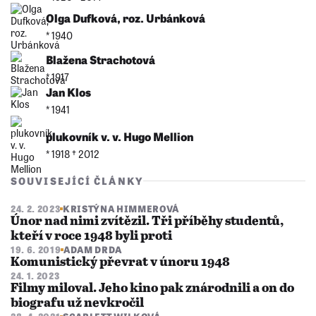
Olga Dufková, roz. Urbánková
* 1940
Blažena Strachotová
* 1917
Jan Klos
* 1941
plukovník v. v. Hugo Mellion
* 1918 †︎ 2012
SOUVISEJÍCÍ ČLÁNKY
24. 2. 2023
KRISTÝNA HIMMEROVÁ
Únor nad nimi zvítězil. Tři příběhy studentů,
kteří v roce 1948 byli proti
19. 6. 2019
ADAM DRDA
Komunistický převrat v únoru 1948
24. 1. 2023
Filmy miloval. Jeho kino pak znárodnili a on do
biografu už nevkročil