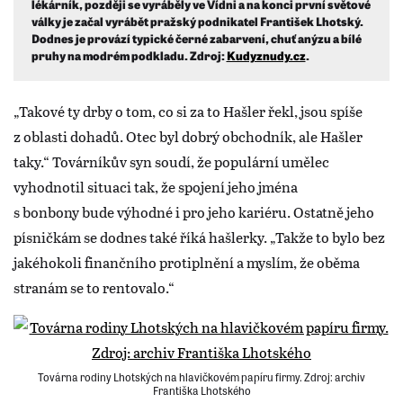
lékárník, později se vyráběly ve Vídni a na konci první světové
války je začal vyrábět pražský podnikatel František Lhotský.
Dodnes je provází typické černé zabarvení, chuť anýzu a bílé
pruhy na modrém podkladu. Zdroj:
Kudyznudy.cz
.
„Takové ty drby o tom, co si za to Hašler řekl, jsou spíše
z oblasti dohadů. Otec byl dobrý obchodník, ale Hašler
taky.“ Továrníkův syn soudí, že populární umělec
vyhodnotil situaci tak, že spojení jeho jména
s bonbony bude výhodné i pro jeho kariéru. Ostatně jeho
písničkám se dodnes také říká hašlerky. „Takže to bylo bez
jakéhokoli finančního protiplnění a myslím, že oběma
stranám se to rentovalo.“
Továrna rodiny Lhotských na hlavičkovém papíru firmy. Zdroj: archiv
Františka Lhotského