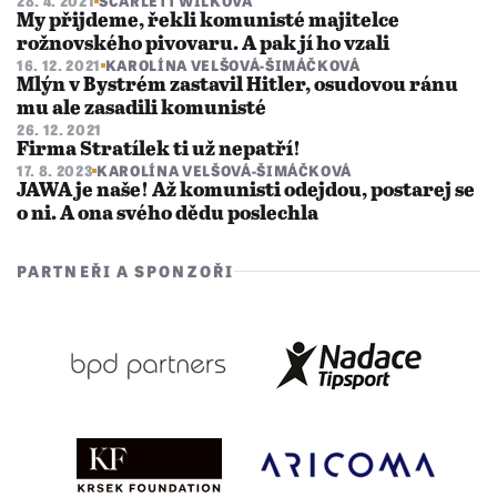
28. 4. 2021
SCARLETT WILKOVÁ
My přijdeme, řekli komunisté majitelce
rožnovského pivovaru. A pak jí ho vzali
16. 12. 2021
KAROLÍNA VELŠOVÁ-ŠIMÁČKOVÁ
Mlýn v Bystrém zastavil Hitler, osudovou ránu
mu ale zasadili komunisté
26. 12. 2021
Firma Stratílek ti už nepatří!
17. 8. 2023
KAROLÍNA VELŠOVÁ-ŠIMÁČKOVÁ
JAWA je naše! Až komunisti odejdou, postarej se
o ni. A ona svého dědu poslechla
PARTNEŘI A SPONZOŘI