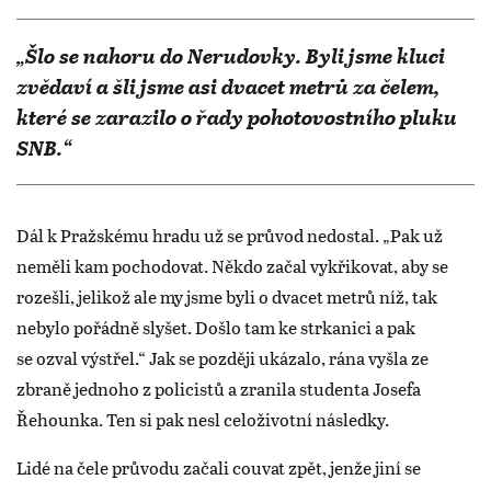
„Šlo se nahoru do Nerudovky. Byli jsme kluci
zvědaví a šli jsme asi dvacet metrů za čelem,
které se zarazilo o řady pohotovostního pluku
SNB.“
Dál k Pražskému hradu už se průvod nedostal. „Pak už
neměli kam pochodovat. Někdo začal vykřikovat, aby se
rozešli, jelikož ale my jsme byli o dvacet metrů níž, tak
nebylo pořádně slyšet. Došlo tam ke strkanici a pak
se ozval výstřel.“ Jak se později ukázalo, rána vyšla ze
zbraně jednoho z policistů a zranila studenta Josefa
Řehounka. Ten si pak nesl celoživotní následky.
Lidé na čele průvodu začali couvat zpět, jenže jiní se