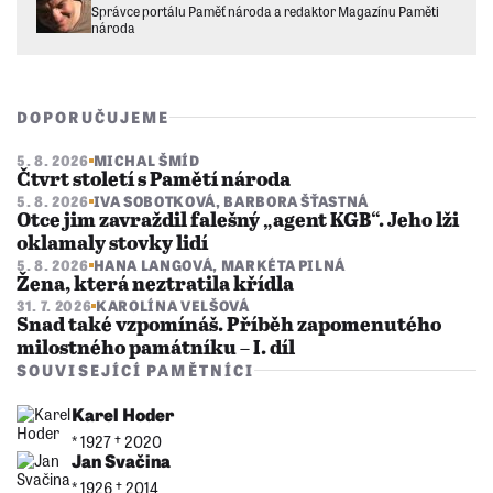
Správce portálu Paměť národa a redaktor Magazínu Paměti
národa
DOPORUČUJEME
5. 8. 2026
MICHAL ŠMÍD
Čtvrt století s Pamětí národa
5. 8. 2026
IVA SOBOTKOVÁ
,
BARBORA ŠŤASTNÁ
Otce jim zavraždil falešný „agent KGB“. Jeho lži
oklamaly stovky lidí
5. 8. 2026
HANA LANGOVÁ
,
MARKÉTA PILNÁ
Žena, která neztratila křídla
31. 7. 2026
KAROLÍNA VELŠOVÁ
Snad také vzpomínáš. Příběh zapomenutého
milostného památníku – I. díl
SOUVISEJÍCÍ PAMĚTNÍCI
Karel Hoder
* 1927 †︎ 2020
Jan Svačina
* 1926 †︎ 2014