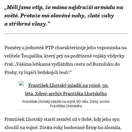
„Měli jsme vtip, že máme nejdražší armádu na
světě. Protože má olověné nohy, zlaté zuby
a stříbrné vlasy.“
Poměry u jednotek PTP charakterizuje jeho vzpomínka na
velitele Ťoupalíka, který prý na podřízené vojáky vždycky
řval: „Vašima lebkama vydláždím cestu od Buzuluku do
Prahy, vy lupiči brdskejch lesů!“
František Lhotský mladší na vojně, 50. léta. Zdroj: archiv
Františka Lhotského
František Lhotský starší zemřel už v době, kdy jeho syn
sloužil na vojně. Ztráta roky budované firmy ho zlomila,