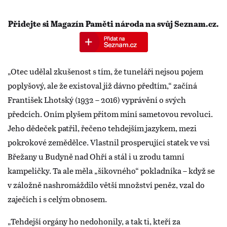
Přidejte si Magazín Paměti národa na svůj Seznam.cz.
„Otec udělal zkušenost s tím, že tuneláři nejsou pojem
poplyšový, ale že existoval již dávno předtím,“ začíná
František Lhotský (1932 – 2016) vyprávění o svých
předcích. Oním plyšem přitom míní sametovou revoluci.
Jeho dědeček patřil, řečeno tehdejším jazykem, mezi
pokrokové zemědělce. Vlastnil prosperující statek ve vsi
Břežany u Budyně nad Ohří a stál i u zrodu tamní
kampeličky. Ta ale měla „šikovného“ pokladníka – když se
v záložně nashromáždilo větší množství peněz, vzal do
zaječích i s celým obnosem.
„Tehdejší orgány ho nedohonily, a tak ti, kteří za