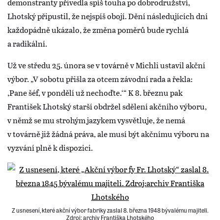
demonstranty přivedla spíš touha po dobrodružství,
Lhotský připustil, že nejspíš obojí. Dění následujících dní
každopádně ukázalo, že změna poměrů bude rychlá
a radikální.
Už ve středu 25. února se v továrně v Michli ustavil akční
výbor. „V sobotu přišla za otcem závodní rada a řekla:
,Pane šéf, v pondělí už nechoďte.‘“ K 8. březnu pak
František Lhotský starší obdržel sdělení akčního výboru,
v němž se mu strohým jazykem vysvětluje, že nemá
v továrně již žádná práva, ale musí být akčnímu výboru na
vyzvání plně k dispozici.
Z usnesení, které akční výbor fabriky zaslal 8. března 1948 bývalému majiteli.
Zdroj: archiv Františka Lhotského