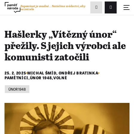
Zobrazit
Zapomínat je snadné...
Natáčíme svědectví, aby
nezmizela
Přihlášení/R
vyhledávání
Hašlerky „Vítězný únor“
přežily. S jejich výrobci ale
komunisti zatočili
25. 2. 2025
MICHAL ŠMÍD
,
ONDŘEJ BRATINKA
PAMĚTNÍCI
,
ÚNOR 1948
,
VOLNÉ
ÚNOR 1948