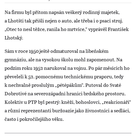
Na firmu byl přitom napsán veškerý rodinný majetek,
a Lhotští tak přišli nejen o auto, ale třeba i o psací stroj.
„Otec to nesl těžce, ranila ho mrtvice,“ vyprávěl František
Lhotský.
Sám v roce 1950 ještě odmaturoval na libeňském
gymnáziu, ale na vysokou školu mohl zapomenout. Na
podzim roku 1952 narukoval na vojnu. Po pár měsících ho
převeleli k 52. pomocnému technickému praporu, tedy
k nechvalně proslulým „pétépákům“. Putoval do Svaté
Dobrotivé na severozápadní hranici brdského prostoru.
Kolektiv u PTP byl pestrý: kněží, bohoslovci, „reakcionáři“
a různí reprezentanti buržoazie jako živnostníci a sedláci,
často i pokročilejšího věku.