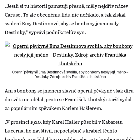
„Jestli si tu historii pamatuji přesně, měly nejdřív název
Caruso. To ale obecnému lidu nic neříkalo, a tak získal
svolení Emy Destinnové, aby se bonbony jmenovaly
Destinky,“ vypráví podnikatelův syn.
Operní pěvkyně Ema Destinnová svolila, aby bonbony nesly její jméno –
Destinky. Zdroj: archiv Františka Lhotského
Ani s bonbony se jménem slavné operní pěvkyně však díru
do světa neudělal, proto se František Lhotský starší vydal
za populárním zpěvákem Karlem Hašlerem.
„V prosinci 1920, kdy Karel Hašler působil v Kabaretu
Lucerna, ho navštívil, nepochybně s krabicí těchto
bonbonů, a požádal ho o souhlas, aby se ty bonbony mohly