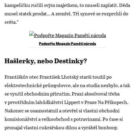
kampeličku ručili svým majetkem, to museli zaplatit. Děda
musel statek prodat... A zemřel. Tři synové se rozprchli do
světa.“
Podpořte Magazín Paměti národa
Hašlerky, nebo Destinky?
Františkův otec František Lhotský starší toužil po
elektrotechnické průmyslovce, ale na studia nezbylo, a tak
se vyučil obchodním příručím. Praxi absolvoval třeba
v prvotřídním lahůdkářství Lippert v Praze Na Příkopech.
Nakonec se osamostatnil a otevřel si vlastní obchodní
komisionářství a velkoobchod s potravinami. Po čase si
pronajal vlastní cukrářskou dílnu a vyráběl bonbony.