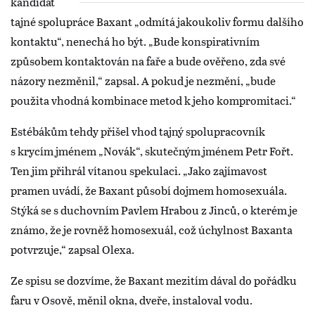
kandidát
tajné spolupráce Baxant „odmítá jakoukoliv formu dalšího
kontaktu“, nenechá ho být. „Bude konspirativním
způsobem kontaktován na faře a bude ověřeno, zda své
názory nezměnil,“ zapsal. A pokud je nezmění, „bude
použita vhodná kombinace metod k jeho kompromitaci.“
Estébákům tehdy přišel vhod tajný spolupracovník
s krycím jménem „Novák“, skutečným jménem Petr Fořt.
Ten jim přihrál vítanou spekulaci. „Jako zajímavost
pramen uvádí, že Baxant působí dojmem homosexuála.
Stýká se s duchovním Pavlem Hrabou z Jinců, o kterém je
známo, že je rovněž homosexuál, což úchylnost Baxanta
potvrzuje,“ zapsal Olexa.
Ze spisu se dozvíme, že Baxant mezitím dával do pořádku
faru v Osově, měnil okna, dveře, instaloval vodu.