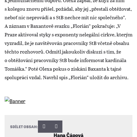
k jednoznačnému odporu. Olexa zapsal, že když za ním
s kolegou znovu přišel, požádal, aby jej „přestali obtěžovat,
neboť nic neprovádí a s StB nechce mít nic společného“.
A záznam v Baxantově svazku „Florián“ pokračuje: „V
Praze aktivoval styky s exponenty nelegální církve, kterým
vyzradil, že je navštěvován pracovníky StB včetně obsahu
těchto rozhovorů. Odmítl jakoukoliv diskuzi s tím, že
o obtěžování pracovníky StB bude informovat kardinála
Tomáška.“ Poté Olexa pokus o získání Baxanta k tajné
spolupráci vzdal. Navrhl spis „Florián“ uložit do archivu.
SDÍLET OBSAH:
Hana Čápová