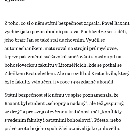
Z toho, co si o něm státní bezpečnost zapsala, Pavel Baxant
vychází jako pozoruhodná postava. Pocházel ze šesti dětí,
jeho bratr Jan se také stal duchovním. Vyučil se
automechanikem, maturoval na strojní průmyslovce,
teprve pak změnil své životní směřování a nastoupil na
bohosloveckou fakultu v Litoměřicích, kde se potkal se
Zdeňkem Kratochvílem. Ale na rozdíl od Kratochvíla, který
byl z fakulty vyloučen, ji v roce 1979 zdárně ukončil.
Státní bezpečnost si k němu ve spise poznamenala, že
Baxant byl student „schopný a nadaný“, ale též „vzpurný,
až drzý“ a pro svoji otevřenou kritičnost měl „konflikty
s vedením fakulty i ostatními bohoslovci“. Přesto, nebo
právě proto ho jeho spolužáci uznávali jako „mluvčího