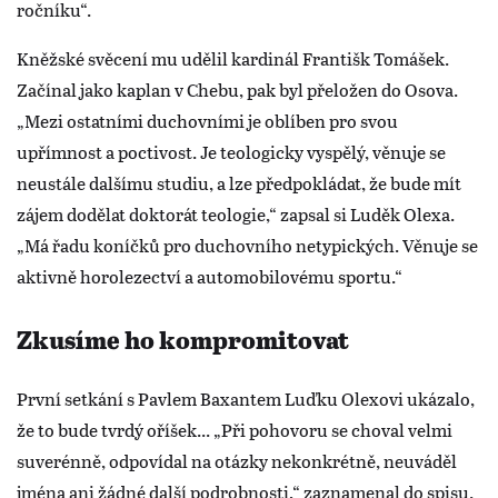
ročníku“.
Kněžské svěcení mu udělil kardinál Františk Tomášek.
Začínal jako kaplan v Chebu, pak byl přeložen do Osova.
„Mezi ostatními duchovními je oblíben pro svou
upřímnost a poctivost. Je teologicky vyspělý, věnuje se
neustále dalšímu studiu, a lze předpokládat, že bude mít
zájem dodělat doktorát teologie,“ zapsal si Luděk Olexa.
„Má řadu koníčků pro duchovního netypických. Věnuje se
aktivně horolezectví a automobilovému sportu.“
Zkusíme ho kompromitovat
První setkání s Pavlem Baxantem Luďku Olexovi ukázalo,
že to bude tvrdý oříšek... „Při pohovoru se choval velmi
suverénně, odpovídal na otázky nekonkrétně, neuváděl
jména ani žádné další podrobnosti,“ zaznamenal do spisu.