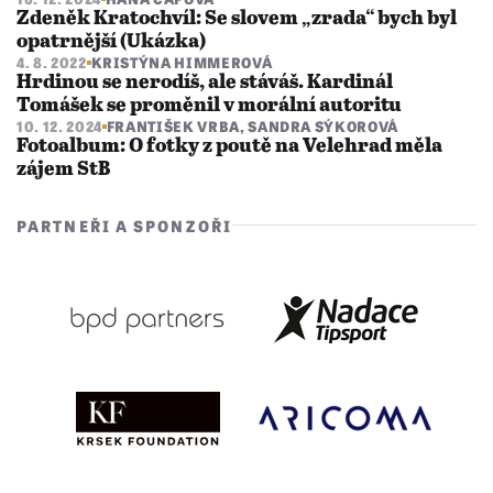
Zdeněk Kratochvíl: Se slovem „zrada“ bych byl
opatrnější (Ukázka)
4. 8. 2022
KRISTÝNA HIMMEROVÁ
Hrdinou se nerodíš, ale stáváš. Kardinál
Tomášek se proměnil v morální autoritu
10. 12. 2024
FRANTIŠEK VRBA
,
SANDRA SÝKOROVÁ
Fotoalbum: O fotky z poutě na Velehrad měla
zájem StB
PARTNEŘI A SPONZOŘI