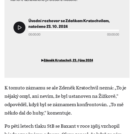
Úvodní rozhovor se Zdeňkem Kratochvílem,
natočeno 23. 10. 2024
00:00:00
00:00:00
▶
Zdeněk Kratochvíl, 23. října 2024
K tomuto záznamu se ale Zdeněk Kratochvíl nezná: „To je
nějaký omyl, ani nevím, že byl ustanoven na Žižkově,“
odpověděl, když byl se záznamem konfrontován. „To mě
někdo dal do huby,“ komentuje.
Po pěti letech tlaku StB se Baxant v roce 1985 vzchopil