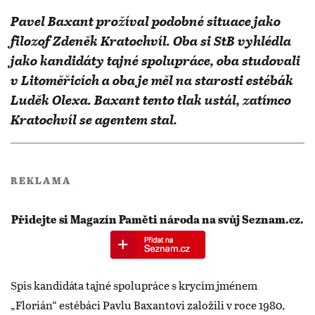
Pavel Baxant prožíval podobné situace jako
filozof Zdeněk Kratochvíl. Oba si StB vyhlédla
jako kandidáty tajné spolupráce, oba studovali
v Litoměřicích a oba je měl na starosti estébák
Luděk Olexa. Baxant tento tlak ustál, zatímco
Kratochvíl se agentem stal.
REKLAMA
Přidejte si Magazín Paměti národa na svůj Seznam.cz.
Spis kandidáta tajné spolupráce s krycím jménem
„Florián“ estébáci Pavlu Baxantovi založili v roce 1980,