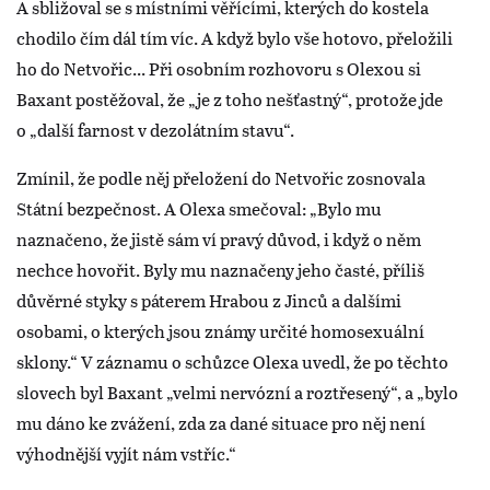
A sbližoval se s místními věřícími, kterých do kostela
chodilo čím dál tím víc. A když bylo vše hotovo, přeložili
ho do Netvořic... Při osobním rozhovoru s Olexou si
Baxant postěžoval, že „je z toho nešťastný“, protože jde
o „další farnost v dezolátním stavu“.
Zmínil, že podle něj přeložení do Netvořic zosnovala
Státní bezpečnost. A Olexa smečoval: „Bylo mu
naznačeno, že jistě sám ví pravý důvod, i když o něm
nechce hovořit. Byly mu naznačeny jeho časté, příliš
důvěrné styky s páterem Hrabou z Jinců a dalšími
osobami, o kterých jsou známy určité homosexuální
sklony.“ V záznamu o schůzce Olexa uvedl, že po těchto
slovech byl Baxant „velmi nervózní a roztřesený“, a „bylo
mu dáno ke zvážení, zda za dané situace pro něj není
výhodnější vyjít nám vstříc.“