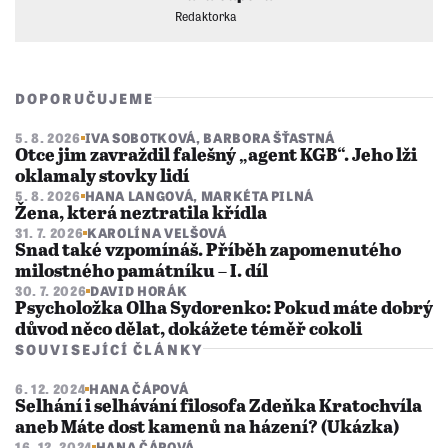
Redaktorka
DOPORUČUJEME
5. 8. 2026
IVA SOBOTKOVÁ
,
BARBORA ŠŤASTNÁ
Otce jim zavraždil falešný „agent KGB“. Jeho lži
oklamaly stovky lidí
5. 8. 2026
HANA LANGOVÁ
,
MARKÉTA PILNÁ
Žena, která neztratila křídla
31. 7. 2026
KAROLÍNA VELŠOVÁ
Snad také vzpomínáš. Příběh zapomenutého
milostného památníku – I. díl
30. 7. 2026
DAVID HORÁK
Psycholožka Olha Sydorenko: Pokud máte dobrý
důvod něco dělat, dokážete téměř cokoli
SOUVISEJÍCÍ ČLÁNKY
6. 12. 2024
HANA ČÁPOVÁ
Selhání i selhávání filosofa Zdeňka Kratochvíla
aneb Máte dost kamenů na házení? (Ukázka)
16. 12. 2024
HANA ČÁPOVÁ