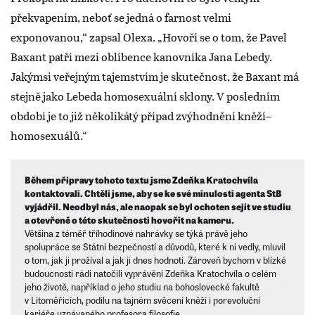
překvapením, neboť se jedná o farnost velmi
exponovanou,“ zapsal Olexa. „Hovoří se o tom, že Pavel
Baxant patří mezi oblíbence kanovníka Jana Lebedy.
Jakýmsi veřejným tajemstvím je skutečnost, že Baxant má
stejně jako Lebeda homosexuální sklony. V posledním
období je to již několikátý případ zvýhodnění kněží–
homosexuálů.“
Během přípravy tohoto textu jsme Zdeňka Kratochvíla
kontaktovali. Chtěli jsme, aby se ke své minulosti agenta StB
vyjádřil. Neodbyl nás, ale naopak se byl ochoten sejít ve studiu
a otevřeně o této skutečnosti hovořit na kameru.
Většina z téměř tříhodinové nahrávky se týká právě jeho
spolupráce se Státní bezpečností a důvodů, které k ní vedly, mluvil
o tom, jak ji prožíval a jak ji dnes hodnotí. Zároveň bychom v blízké
budoucnosti rádi natočili vyprávění Zdeňka Kratochvíla o celém
jeho životě, například o jeho studiu na bohoslovecké fakultě
v Litoměřicích, podílu na tajném svěcení kněží i porevoluční
kariéře uznávaného profesora filosofie.