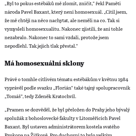
„Byl to pokus estébáků mě zlomit, zničit,“ řekl Paměti
národa Pavel Baxant, který není homosexuál. „Cítil jsem,
že mě chtějí na něco nachytat, ale neměli na co. Tak si
vymysleli homosexualitu. Nakonec zjistili, že ani tohle
nezabralo. Nakonec to sami vzdali, protože jsem
nepodlehl. Tak jejich tlak přestal.“
Má homosexuální sklony
Právě o tomhle citlivém tématu estébákům v květnu 1984
vyprávěl podle svazku „Florián“ také tajný spolupracovník
„Tomáš“, tedy Zdeněk Kratochvíl.
„Pramen se dozvěděl, že byl přeložen do Prahy jeho bývalý
spolužák z bohoslovecké fakulty v Litoměřicích Pavel
Baxant. Byl ustaven administrátorem kostela svatého
Prokopa na Žižkově. Pro duchovní to bylo velkým