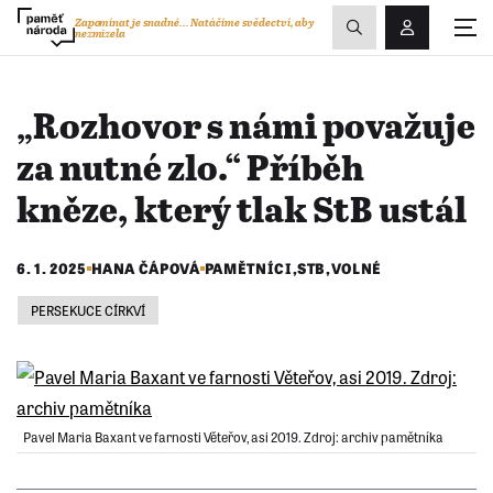
Zobrazit
Zapomínat je snadné...
Natáčíme svědectví, aby
nezmizela
Přihlášení/R
vyhledávání
„Rozhovor s námi považuje
za nutné zlo.“ Příběh
kněze, který tlak StB ustál
6. 1. 2025
HANA ČÁPOVÁ
PAMĚTNÍCI
,
STB
,
VOLNÉ
PERSEKUCE CÍRKVÍ
Pavel Maria Baxant ve farnosti Věteřov, asi 2019. Zdroj: archiv pamětníka