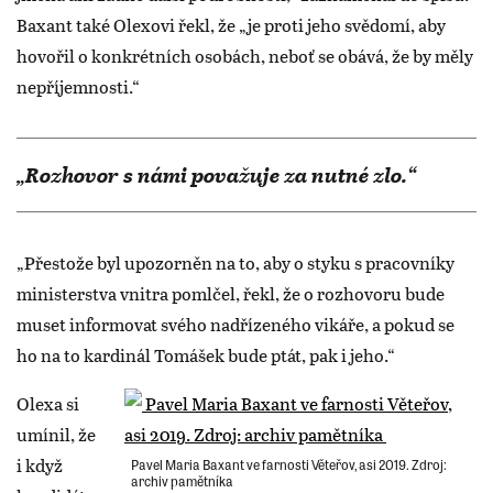
Baxant také Olexovi řekl, že „je proti jeho svědomí, aby
hovořil o konkrétních osobách, neboť se obává, že by měly
nepříjemnosti.“
„Rozhovor s námi považuje za nutné zlo.“
„Přestože byl upozorněn na to, aby o styku s pracovníky
ministerstva vnitra pomlčel, řekl, že o rozhovoru bude
muset informovat svého nadřízeného vikáře, a pokud se
ho na to kardinál Tomášek bude ptát, pak i jeho.“
Olexa si
umínil, že
i když
​Pavel Maria Baxant ve farnosti Věteřov, asi 2019. Zdroj:
archiv pamětníka