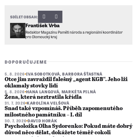
SDÍLET OBSAH:
František Vrba
Redaktor Magazínu Paměti národa a regionální koordinátor
pro Olomoucký kraj
DOPORUČUJEME
5. 8. 2026
IVA SOBOTKOVÁ
,
BARBORA ŠŤASTNÁ
Otce jim zavraždil falešný „agent KGB“. Jeho lži
oklamaly stovky lidí
5. 8. 2026
HANA LANGOVÁ
,
MARKÉTA PILNÁ
Žena, která neztratila křídla
31. 7. 2026
KAROLÍNA VELŠOVÁ
Snad také vzpomínáš. Příběh zapomenutého
milostného památníku – I. díl
30. 7. 2026
DAVID HORÁK
Psycholožka Olha Sydorenko: Pokud máte dobrý
důvod něco dělat, dokážete téměř cokoli