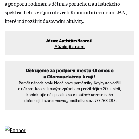
a podporu rodinám s dětmi s poruchou autistického
spektra. Letos v říjnu otevřeli Komunitní centrum JAN,
které má rozšířit dosavadní aktivity.
Jdeme Autistům Naproti.
Můžete jít s námi.
Děkujeme za podporu městu Olomouc
a Olomouckému kraji!
Paměť národa stále hledá nové pamětníky. Kdybyste věděli
o někom, kdo zajímavým způsobem prožil dějiny 20. století,
kontaktujte nás prosím na e-mailové adrese nebo
telefonu: jitka.andrysova@postbellum.cz, 777 763 388.