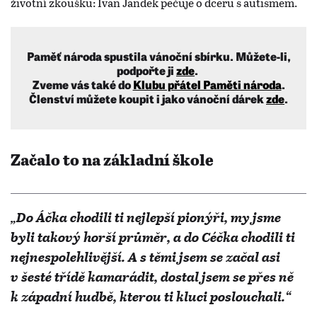
životní zkoušku: Ivan Jandek pečuje o dceru s autismem.
Paměť národa spustila vánoční sbírku. Můžete-li,
podpořte ji
zde
.
Zveme vás také do
Klubu přátel Paměti národa
.
Členství můžete koupit i jako vánoční dárek
zde
.
Začalo to na základní škole
„Do Áčka chodili ti nejlepší pionýři, my jsme
byli takový horší průměr, a do Céčka chodili ti
nejnespolehlivější. A s těmi jsem se začal asi
v šesté třídě kamarádit, dostal jsem se přes ně
k západní hudbě, kterou ti kluci poslouchali.“