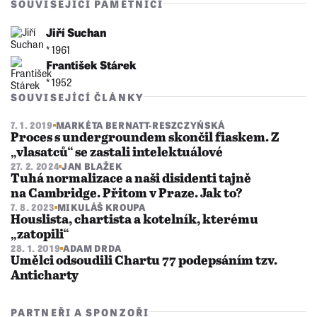
SOUVISEJÍCÍ PAMĚTNÍCI
Jiří Suchan
* 1961
František Stárek
* 1952
SOUVISEJÍCÍ ČLÁNKY
7. 1. 2019
MARKÉTA BERNATT-RESZCZYŃSKÁ
Proces s undergroundem skončil fiaskem. Z
„vlasatců“ se zastali intelektuálové
27. 2. 2024
JAN BLAŽEK
Tuhá normalizace a naši disidenti tajně
na Cambridge. Přitom v Praze. Jak to?
7. 8. 2023
MIKULÁŠ KROUPA
Houslista, chartista a kotelník, kterému
„zatopili“
28. 1. 2019
ADAM DRDA
Umělci odsoudili Chartu 77 podepsáním tzv.
Anticharty
PARTNEŘI A SPONZOŘI