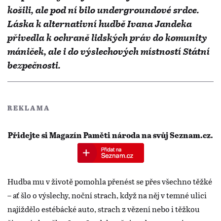
košili, ale pod ní bilo undergroundové srdce.
Láska k alternativní hudbě Ivana Jandeka
přivedla k ochraně lidských práv do komunity
mániček, ale i do výslechových místností Státní
bezpečnosti.
REKLAMA
Přidejte si Magazín Paměti národa na svůj Seznam.cz.
Hudba mu v životě pomohla přenést se přes všechno těžké
– ať šlo o výslechy, noční strach, když na něj v temné ulici
najíždělo estébácké auto, strach z vězení nebo i těžkou