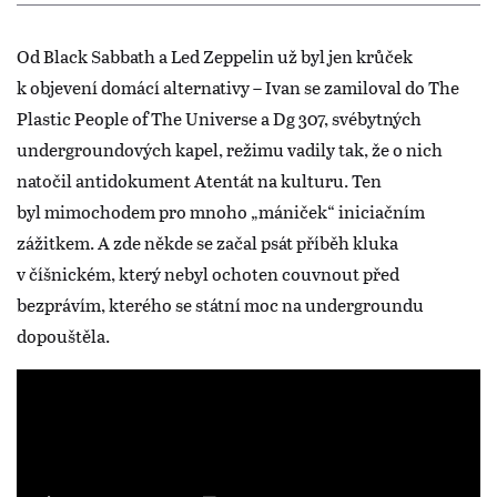
Od Black Sabbath a Led Zeppelin už byl jen krůček
k objevení domácí alternativy – Ivan se zamiloval do The
Plastic People of The Universe a Dg 307, svébytných
undergroundových kapel, režimu vadily tak, že o nich
natočil antidokument Atentát na kulturu. Ten
byl mimochodem pro mnoho „mániček“ iniciačním
zážitkem. A zde někde se začal psát příběh kluka
v číšnickém, který nebyl ochoten couvnout před
bezprávím, kterého se státní moc na undergroundu
dopouštěla.