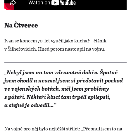
Na Čtverce
Ivan se koncem 70. let vyučil jako kuchař – číšník
v Šilheřovicích. Hned potom nastoupil na vojnu.
„Nebyl jsem na tom zdravotně dobře. Špatně
jsem chodil a neuměl jsem si představit pochod
ve vojenských botách, měl jsem problémy
s páteří. Někteří kluci tam trpěli epilepsií,
a stejně je odvedli…“
Na vojně pro něj bylo nejtěžší střílet: „Přepnul jsem to na