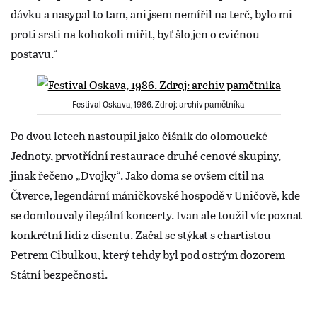
dávku a nasypal to tam, ani jsem nemířil na terč, bylo mi
proti srsti na kohokoli mířit, byť šlo jen o cvičnou
postavu.“
Festival Oskava, 1986. Zdroj: archiv pamětníka
Po dvou letech nastoupil jako číšník do olomoucké
Jednoty, prvotřídní restaurace druhé cenové skupiny,
jinak řečeno „Dvojky“. Jako doma se ovšem cítil na
Čtverce, legendární máničkovské hospodě v Uničově, kde
se domlouvaly ilegální koncerty. Ivan ale toužil víc poznat
konkrétní lidi z disentu. Začal se stýkat s chartistou
Petrem Cibulkou, který tehdy byl pod ostrým dozorem
Státní bezpečnosti.