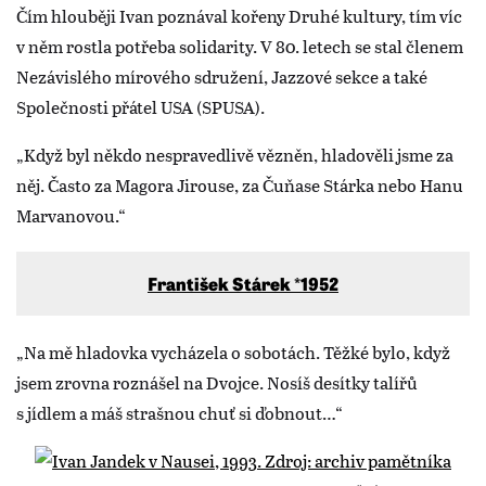
Čím hlouběji Ivan poznával kořeny Druhé kultury, tím víc
v něm rostla potřeba solidarity. V 80. letech se stal členem
Nezávislého mírového sdružení, Jazzové sekce a také
Společnosti přátel USA (SPUSA).
„Když byl někdo nespravedlivě vězněn, hladověli jsme za
něj. Často za Magora Jirouse, za Čuňase Stárka nebo Hanu
Marvanovou.“
František Stárek *1952
„Na mě hladovka vycházela o sobotách. Těžké bylo, když
jsem zrovna roznášel na Dvojce. Nosíš desítky talířů
s jídlem a máš strašnou chuť si ďobnout…“