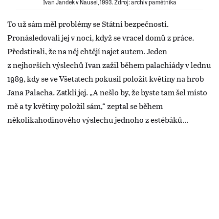
Ivan Jandek v Nausei, 1993. Zdroj: archiv pamětníka
To už sám měl problémy se Státní bezpečností.
Pronásledovali jej v noci, když se vracel domů z práce.
Předstírali, že na něj chtějí najet autem. Jeden
z nejhorších výslechů Ivan zažil během palachiády v lednu
1989, kdy se ve Všetatech pokusil položit květiny na hrob
Jana Palacha. Zatkli jej. „A nešlo by, že byste tam šel místo
mě a ty květiny položil sám,“ zeptal se během
několikahodinového výslechu jednoho z estébáků…