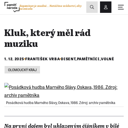
Zobrazit
Zapomínat je snadné...
Natáčíme svědectví, aby
nezmizela
Přihlášení/R
vyhledávání
Kluk, který měl rád
muziku
1. 12. 2025
FRANTIŠEK VRBA
DISENT
,
PAMĚTNÍCI
,
VOLNÉ
OLOMOUCKÝ KRAJ
Posádková hudba Marného Slávy, Oskava, 1986. Zdroj: archiv pamětníka
Na první dojem byl uhlazeným číšníkem v bílé